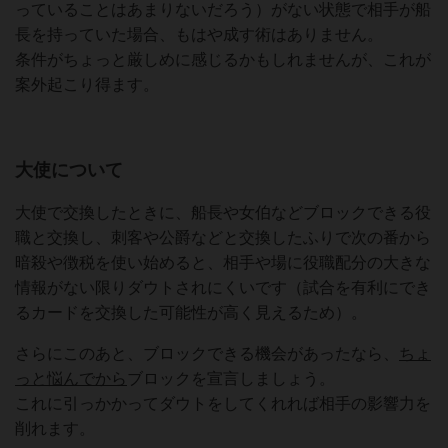
っていることはあまりないだろう）がない状態で相手が船
長を持っていた場合、もはや成す術はありません。
条件がちょっと厳しめに感じるかもしれませんが、これが
案外起こり得ます。
大使について
大使で交換したときに、船長や女伯などブロックできる役
職と交換し、刺客や公爵などと交換したふりで次の番から
暗殺や徴税を使い始めると、相手や場に役職配分の大きな
情報がない限りダウトされにくいです（試合を有利にでき
るカードを交換した可能性が高く見えるため）。
さらにこのあと、ブロックできる機会があったなら、
ちょ
っと悩んでから
ブロックを宣言しましょう。
これに引っかかってダウトをしてくれれば相手の影響力を
削れます。