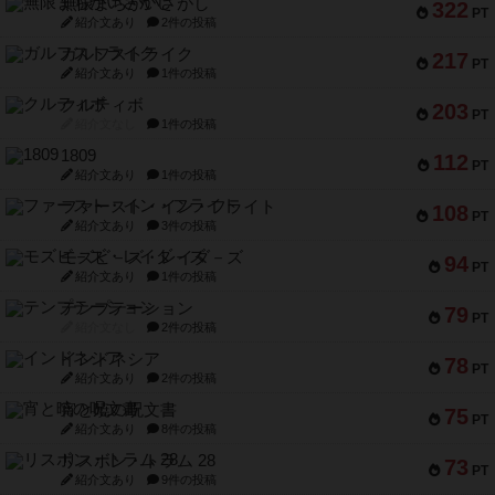
無限まちがいさがし
322
PT
紹介文あり
2件の投稿
ガルフストライク
217
PT
紹介文あり
1件の投稿
クルティボ
203
PT
紹介文なし
1件の投稿
1809
112
PT
紹介文あり
1件の投稿
ファースト・イン・フライト
108
PT
紹介文あり
3件の投稿
モズビ－ズ・レイダ－ズ
94
PT
紹介文あり
1件の投稿
テンプテーション
79
PT
紹介文なし
2件の投稿
インドネシア
78
PT
紹介文あり
2件の投稿
宵と暁の呪文書
75
PT
紹介文あり
8件の投稿
リスボン・トラム 28
73
PT
紹介文あり
9件の投稿