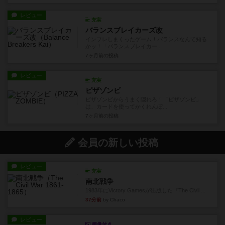
レビュー
充実
バランスブレイカーズ改
インフレしまくったゲーム！バランスなんて知る
かッ！「バランスブレイカー...
7ヶ月前
の投稿
レビュー
充実
ピザゾンビ
ピザゾンビからうまく隠れろ！「ピザゾンビ」
は、カードを使ってかくれんぼ...
7ヶ月前
の投稿
会員の新しい投稿
レビュー
充実
南北戦争
1983年にVictory Gamesが出版した『The Civil ...
37分前
by Chaco
レビュー
画像付き