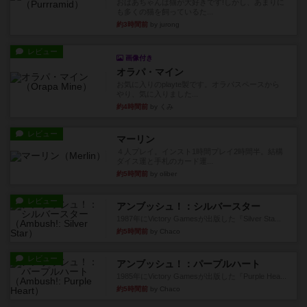
おばあちゃんは猫が大好きです!しかし、あまりに
も多くの猫を飼っているた...
約3時間前
by jurong
レビュー
画像付き
オラパ・マイン
お気に入りのplayte製です。オラパスペースから
やり、気に入りました...
約4時間前
by くみ
レビュー
マーリン
４人プレイ。インスト1時間プレイ2時間半。結構
ダイス運と手札のカード運...
約5時間前
by oliber
レビュー
アンブッシュ！：シルバースター
1987年にVictory Gamesが出版した『Silver Sta...
約5時間前
by Chaco
レビュー
アンブッシュ！：パープルハート
1985年にVictory Gamesが出版した『Purple Hea...
約5時間前
by Chaco