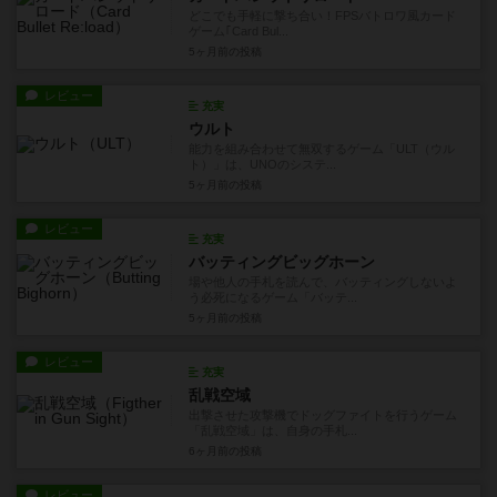
どこでも手軽に撃ち合い！FPSバトロワ風カード
ゲーム｢Card Bul...
5ヶ月前
の投稿
レビュー
充実
ウルト
能力を組み合わせて無双するゲーム「ULT（ウル
ト）」は、UNOのシステ...
5ヶ月前
の投稿
レビュー
充実
バッティングビッグホーン
場や他人の手札を読んで、バッティングしないよ
う必死になるゲーム「バッテ...
5ヶ月前
の投稿
レビュー
充実
乱戦空域
出撃させた攻撃機でドッグファイトを行うゲーム
「乱戦空域」は、自身の手札...
6ヶ月前
の投稿
レビュー