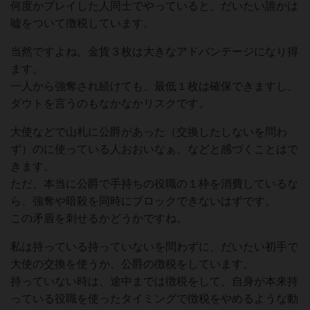
何度かプレイした人同士でやっていると、だいたい誰かは
嘘をついて徴税しています。
当然ですよね。金貨３枚は大きなアドバンテージになり得
ます。
一人から強奪され続けても、最低１枚は確保できますし、
ダウトを言うのもなかなかリスクです。
大使などで山札に公爵があった（交換したしないを問わ
ず）のに使っている人おおいなぁ、などと感づくことはで
きます。
ただ、本当に公爵で手持ちの役職の１枠を消費しているな
ら、強奪や暗殺を同時にブロックできないはずです。
この矛盾を刺せるかどうかですね。
私は持っている持っていないを問わずに、だいたい初手で
大使の交換を使うか、公爵の徴税をしています。
持っていない時は、途中までは徴税をして、自身が本来持
っている役職を使ったタイミングで徴税をやめるような動