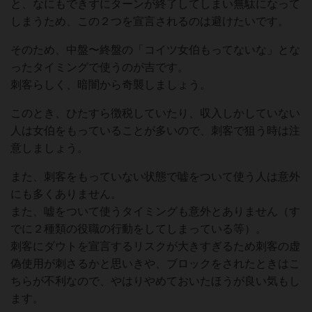
と、なにもできずにターンが終了してしまい無駄になって
しまうため、この２つを宣言されるのは避けたいです。
そのため、中盤〜終盤の「コイツ女伯もってないな」とな
ったタイミングで使うのが吉です。
刺客らしく、暗闇から奇襲しましょう。
このとき、ひたすら徴税していたり、収入しかしていない
人は女伯をもっていることが多いので、刺客で狙う時は注
意しましょう。
また、刺客をもっていない状態で嘘をついて使う人は意外
にも多くありません。
また、嘘をついて使うタイミングも意外とありません（す
でに２種類の役職の行動をしてしまっている等）。
刺客にダウトを宣言するリスクが大きすぎるため刺客の虚
偽使用が刺さるかと思いきや、ブロックをされたときはこ
ちらが不利なので、やはりやめておいたほうが良い気もし
ます。