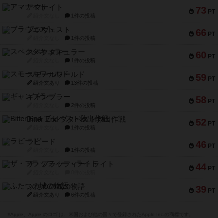
アマナイト
73
PT
紹介文なし
1件の投稿
ブラヴェスト
66
PT
紹介文なし
1件の投稿
スペクタキュラー
60
PT
紹介文なし
1件の投稿
スモールワールド
59
PT
紹介文あり
13件の投稿
ギャンブラー
58
PT
紹介文なし
2件の投稿
Bitter End ブタペスト救出作戦
52
PT
紹介文なし
1件の投稿
ラピード
46
PT
紹介文なし
1件の投稿
ザ・フラッフィー・ライト
44
PT
紹介文なし
0件の投稿
ふたつの城の物語
39
PT
紹介文あり
6件の投稿
※Apple、Apple のロゴ は、米国および他の国々で登録されたApple Inc.の商標です。