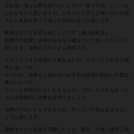
主な使い道は公爵を使わないときの「稼ぐ手段」としてみ
られがちだと思いますが、どちらかと言うと稼いでいる他
人から金貨を奪って減らす役割のほうが強いです。
船長はダウトを言われにくいです（個人的意見）。
影響力や金貨に余裕があるなら嘘をついて使ってもいいと
思います。強奪のブロックも同様です。
ブロックできる役職が２種あるため、ブロックされる可能
性が高いです。
そのため、強奪をし始めるのは手元の役職が割れた中盤以
降がいいです。
ちょっと無慈悲かもしれませんが、ブロックされなかった
人には積極的に強奪を仕掛けましょう。
強奪のブロックもできるため、持っていて損はあまりない
ように感じます。
最終ターンで金貨を消費したとき、船長、大使（後半に残