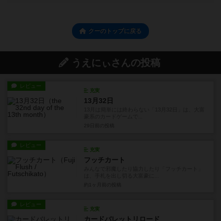
クーのトップに戻る
うえにぃさんの投稿
レビュー
充実
13月32日
13月は簡単には終わらない「13月32日」は、大富
豪系のカードゲームで...
29日前
の投稿
レビュー
充実
フッチカート
みんなで邪魔したり協力したり「フッチカート」
は、手札を出し切る大富豪に...
約1ヶ月前
の投稿
レビュー
充実
カードバレットリロード