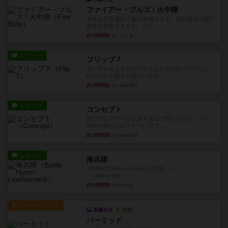
ファイアー・ブルズ / 火牛陣
火牛を引き連れて敵を殲滅させる。縦か斜めで前2
列まで攻撃できるが、自分...
約3時間前
by うらまこ
レビュー
フリップ７
カードをめくるかパスをするかを決めてパスした
時のカード数字が得点になる...
約3時間前
by mob567
レビュー
コンセプト
親のプレイヤーがお題を決めて限られたヒントの
中から他のプレイヤーに当て...
約3時間前
by mob567
レビュー
海兵隊
1988年にVictory Gamesが出版した
『Leathernec...
約3時間前
by Chaco
ルール/インスト
画像付き
充実
パーミッド