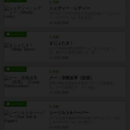
充実
シェディー・レディー
ポーカー＋ブラフのオトナな読み合い「シェディ
ー・レディー」は、手札をう...
6ヶ月前
の投稿
レビュー
充実
まじょたま！
とっても頭を使う推理ゲーム「まじょたま！」
は、相手への質問を通じて、与...
6ヶ月前
の投稿
レビュー
充実
クー：宗教改革（拡張）
陣営の概念を生み出す拡張「クー：宗教改革」
は、クーの拡張です。クーを知...
6ヶ月前
の投稿
レビュー
充実
シーソルト&ペーパー
カードや役を集めて得点を狙うゲーム「シーソル
ト＆ペーパー」は、山や捨て...
6ヶ月前
の投稿