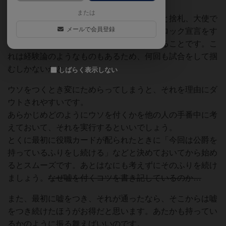
大きいので。
または
ダウト宣言に確証を持つには、自身の手札と捨札、大使で
メールで会員登録
山札を確認してその配分を確かめたり、ブロック宣言をす
るときの、相手の一瞬のためらいなどを見ることです。こ
れは経験論のようなものもあるため、何回も試合をして掴
むしかないかと。
しばらく表示しない
ウソをつくとき変にためらってしまうと、それを理由にダ
ウトされやすいです。
あらかじめどのようにウソを付くかを他の人の手番中に考
えておいて、それを実行するといいでしょう。
とくに最初に役職カードが配られたときに「今回は公爵を
持っているふりをし続ける」などと決めておいてから始め
るとスムーズです。あとはなにも考えずにそのふりを続け
ましょう。
なぜ嘘を付くコツを書き記しているのか…
また、最初に嘘をつき、それが通ったなら、そこからは嘘
をつき続けたほうがお得だと思います。あたかも持ってい
るかのように振る舞えばいいのです。