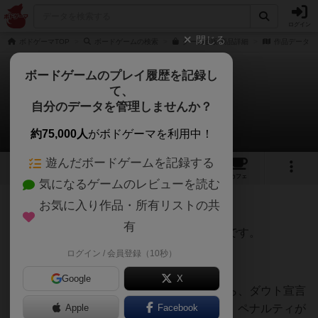
ログイン
閉じる
ボドゲーマTOP
ボードゲームの検索
クーの通販/商品詳細
作品データ
ボードゲームのプレイ履歴を記録し
て、
クー
自分のデータを管理しませんか？
うえにぃさんの戦略やコツ
約75,000人
がボドゲーマを利用中！
遊んだボードゲームを記録する
3
1
20
158
トップ
画像
動画
レビュー
カフェ
気になるゲームのレビューを読む
お気に入り作品・所有リストの共
160名
0名
0
11ヶ月前
有
クーのコツと役職ごとの立ち回りについてです。
ログイン / 会員登録（10秒）
Google
X
最初に、本気でこのゲームに勝ちに行くなら、ダウト宣言
はよほどの確証がない限り避けるべきです。ペナルティが
Apple
Facebook