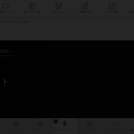
索
新着レビュー
ボードゲーム会
コミュニティ
掲示板一覧
jurongさんの投稿
025年～
スト
1
リプレイ
日記
戦略
・コツ
ルール
/インスト
掲示板
拡張/関連
作
次