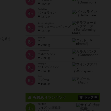
3
位
2528名
Battle Line
4
バトルライン
位
2377名
Terraforming Mars
5
テラフォーミングマーズ
位
2370名
6 nimmt!
ら6ま
6
ニムト
位
2201名
Carcassonne
7
カルカソンヌ
位
2190名
Wingspan
8
ウイングスパン
位
2149名
Azul
9
アズール
位
1903名
興味ありランキング
トップ50
SCYTHE
1
サイズ -大鎌戦役-
位