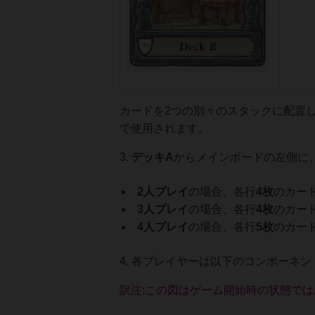
カードを2つの別々のスタックに配置し
で使用されます。
3.
デッキA
からメインボードの左側に
2人プレイ
の場合、各行
4枚
のカー
3人プレイ
の場合、各行
4枚
のカー
4人プレイ
の場合、各行
5枚
のカー
4. 各プレイヤーは以下のコンポーネン
訳注:この図はゲーム開始時の状態で