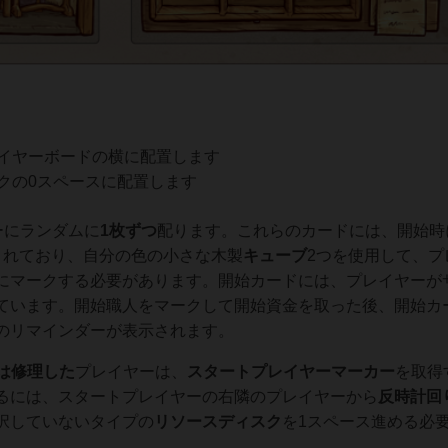
レイヤーボードの横に配置します
クの0スペースに配置します
ーにランダムに
1枚ずつ
配ります。これらのカードには、開始時
されており、自分の色の小さな木製
キューブ
2つを使用して、プ
にマークする必要があります。開始カードには、プレイヤーが
ています。開始職人をマークして開始資金を取った後、開始カ
のリマインダーが表示されます。
は修理した
プレイヤーは、
スタートプレイヤーマーカー
を取得
るには、スタートプレイヤーの右隣のプレイヤーから
反時計回
択していないタイプの
リソースディスク
を1スペース進める必