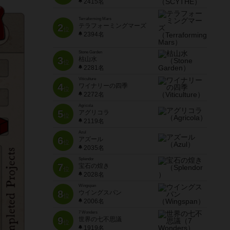
2415名
Terraforming Mars
2
テラフォーミングマーズ
位
2394名
Stone Garden
3
枯山水
位
2281名
Viticulture
4
ワイナリーの四季
位
2272名
Agricola
5
アグリコラ
位
2119名
Azul
6
アズール
位
2035名
Splendor
7
宝石の煌き
位
2028名
Wingspan
8
ウイングスパン
位
2006名
7 Wonders
9
世界の七不思議
位
1919名