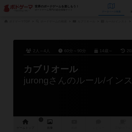
世界のボードゲームを楽しもう！
ボードゲーム専門の総合情報サイト
データベース
検
ボドゲーマTOP
ボードゲームの検索
カブリオール
ルール/インスト
2人～4人
60分～90分
14歳～
2
カブリオール
jurongさんのルール/イン
1
ゲーム
トップ
画像
動画
レビュー
店舗/
カフェ