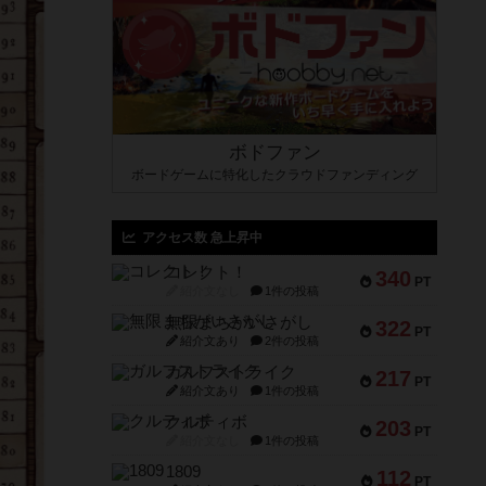
ボドファン
ボードゲームに特化したクラウドファンディング
アクセス数 急上昇中
コレクト！
340
PT
紹介文なし
1件の投稿
無限まちがいさがし
322
PT
紹介文あり
2件の投稿
ガルフストライク
217
PT
紹介文あり
1件の投稿
クルティボ
203
PT
紹介文なし
1件の投稿
1809
112
PT