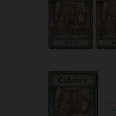
「デ
に
2