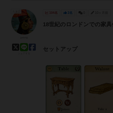
たまご
104名
2名
0
10ヶ月前
18世紀のロンドンでの家
jurong
セットアップ
シェアする