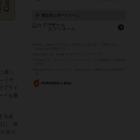
最近見たボードゲーム
Cabriole
カブリオール
※Apple、Apple のロゴ は、米国および他の国々で登録された
Apple Inc.の商標です。
※App Store は、Apple Inc.のサービスマークです。
※Android は、グーグル インコーポレイテッドの商標または登録商
標です。
※Google Play とそのロゴは、Google Inc.の商標または登録商標で
に雇っ
す。
レイヤ
サプライ
ードを裏
する必
り
に、各
要があり