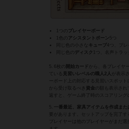
1つの
プレイヤーボード
1色の
アシスタントポーン
5つ
同じ色の小さな
キューブ
4つ、プ
同じ色の
ディスク
1つ、名声トラッ
5. 6枚の
開始カード
から、各プレイヤ
ている
見習いレベルの職人
2人
が表示
ーボード上の対応する見習いスポット
から受け取るべき
資金
の額も表示され
返すと、ゲーム終了時のスコアリング
5.
一番最近、家具アイテムを作成また
要があります。セットアップを完了す
プレイヤーは他のプレイヤーがまだ選
ます。