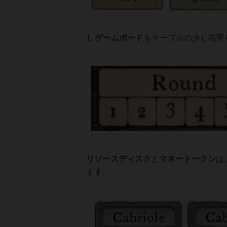
1.
ゲームボード
をテーブルの少し右寄
リソースディスク
と
マネートークン
は
ます。