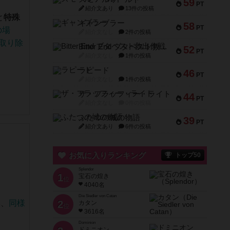
59
PT
紹介文あり
13件の投稿
と
特殊
ギャンブラー
58
PT
の場
紹介文なし
2件の投稿
取り除
Bitter End ブタペスト救出作戦
52
PT
紹介文なし
1件の投稿
ラピード
46
PT
紹介文なし
1件の投稿
ザ・フラッフィー・ライト
44
PT
紹介文なし
0件の投稿
ふたつの城の物語
39
PT
紹介文あり
6件の投稿
お気に入りランキング
トップ50
Splendor
1
宝石の煌き
位
4040名
Die Siedler von Catan
い、
同様
2
カタン
位
3616名
Dominion
ドミニオン