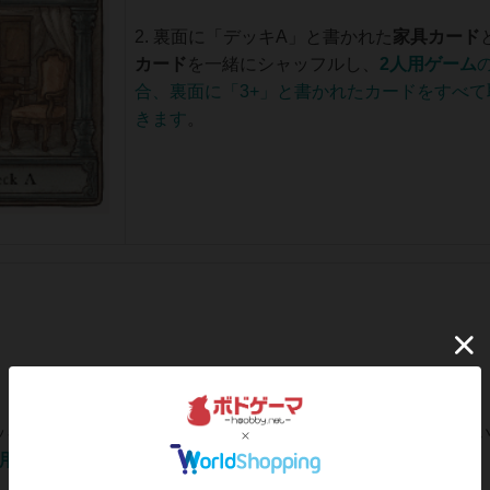
2. 裏面に「デッキA」と書かれた
家具カード
カード
を一緒にシャッフルし、
2人用ゲーム
合、裏面に「3+」と書かれたカードをすべて
きます
。
ッキB」と書かれた家具カードと特殊カードにも同じことを行
人用
ゲームの場合は裏面に「3+」のカードを取り除きます
。