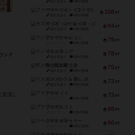
紹介文あり
1件の投稿
ファースト・イン・フライト
108
PT
紹介文あり
3件の投稿
モズビ－ズ・レイダ－ズ
94
PT
紹介文あり
1件の投稿
テンプテーション
79
PT
紹介文なし
2件の投稿
インドネシア
78
ウンド
PT
紹介文あり
2件の投稿
宵と暁の呪文書
75
PT
紹介文あり
8件の投稿
リスボン・トラム 28
73
PT
紹介文あり
9件の投稿
アマナイト
73
に配置し
PT
紹介文なし
1件の投稿
ブラヴェスト
66
PT
紹介文なし
1件の投稿
スペクタキュラー
60
PT
紹介文なし
1件の投稿
スモールワールド