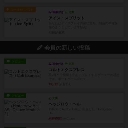
ルール/インスト
画像付き
充実
アイス・スプリット
あなたはディスプレイの前に立ち、開店の準備を
始めようとしています!あな...
4日前
の投稿
会員の新しい投稿
レビュー
画像付き
充実
コルトエクスプレス
星7軽〜中量級を中心にプレイするゲーマーの感想
です。ボードゲーム会にて...
23分前
by おとん
レビュー
充実
ヘッジロウ・ヘル
1987年にAvalon Hill社が出版した『Hedgerow
He...
約3時間前
by Chaco