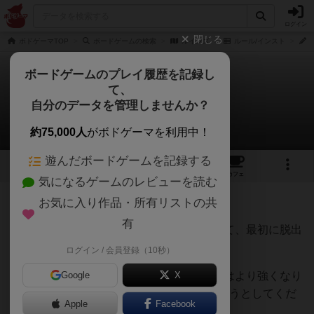
ログイン
閉じる
ボドゲーマTOP
ボードゲームの検索
ルインズ
ルール/インスト
j
ボードゲームのプレイ履歴を記録し
て、
ルインズ
自分のデータを管理しませんか？
jurongさんのルール/インスト
約75,000人
がボドゲーマを利用中！
遊んだボードゲームを記録する
1
2
トップ
画像
動画
レビュー
カフェ
気になるゲームのレビューを読む
お気に入り作品・所有リストの共
306名
1名
0
9ヶ月前
有
ランクが一致する遺跡のセットをプレイして、最初に脱出
することを目指します。
ログイン / 会員登録（10秒）
各発見物が遺跡に追加されるたびに、遺跡はより強くなり
Google
X
ます — したがって、最高の遺跡を所有しようとしてくだ
Apple
Facebook
さい!