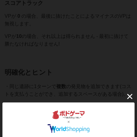
スコアトラック
VPが
0
の場合、最後に抜けたことによるマイナスのVPは
無視します。
VPが
10
の場合、それ以上は得られません - 最初に抜けて
勝たなければなりません!
明確化とヒント
・同じ遺跡に1ターンで
複数
の発見物を追加できます(コス
トを支払うことができ、追加するスペースがある場合)。
・あなたの
両方
の所有権カードを1ターンで使用できます
(それぞれ別の遺跡で)。
・遺跡の
ランク
を変更
する効果は
必須
です。セットでプレ
イする遺跡は、発見物を
追加した
後
で同じランクにする必