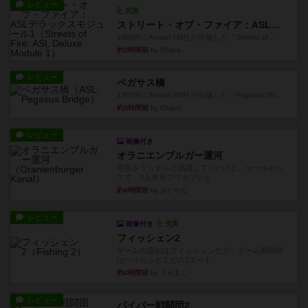
レビュー
充実
ストリート・オブ・ファイア：ASLデラックスモジュール1
1985年にAvalon Hill社が出版した『Streets of ...
約3時間前
by Chaco
レビュー
ペガサス橋
1997年にAvalon Hill社が出版した『Pegasus Bri...
約3時間前
by Chaco
レビュー
画像付き
オラニエンブルガー運河
存在をうっすらと認識していたけど、セールやっ
てて、2人専用でワカプレと...
約4時間前
by みいやん
レビュー
画像付き
充実
フィッシェン2
ゲームの流れはフィッシェンだが、ゲーム開始時
はペリカンとエビの2スート...
約4時間前
by うらまこ
レビュー
パイパー戦闘団2