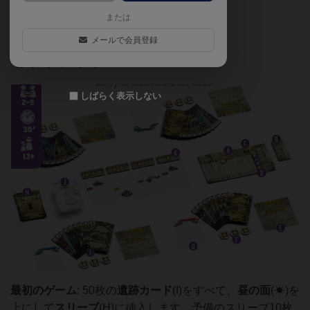
または
メールで会員登録
セットアップ
しばらく表示しない
最初のゲーム
: 50枚の
遺跡カード
(I)をすべて、
昼の面
(☀)を
上にして
スリーブ
(H)に挿入します。予備のスリーブ10枚