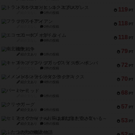
トランスオリエント・エクスプレス
119
PT
紹介文なし
1件の投稿
フラットアイアン
118
PT
紹介文なし
2件の投稿
エコーズ・オブ・タイム
118
PT
紹介文なし
8件の投稿
南北戦争
79
PT
紹介文あり
1件の投稿
キャプテン・フリップ：イスラ・ボンバ
72
PT
紹介文なし
2件の投稿
メメントオンラインタクティクス
70
PT
紹介文あり
4件の投稿
パーミッド
68
PT
紹介文なし
1件の投稿
クリーグ
57
PT
紹介文あり
1件の投稿
セミファイナル ～お前はまだ生きている～
53
PT
紹介文あり
1件の投稿
ふたつの街の物語
52