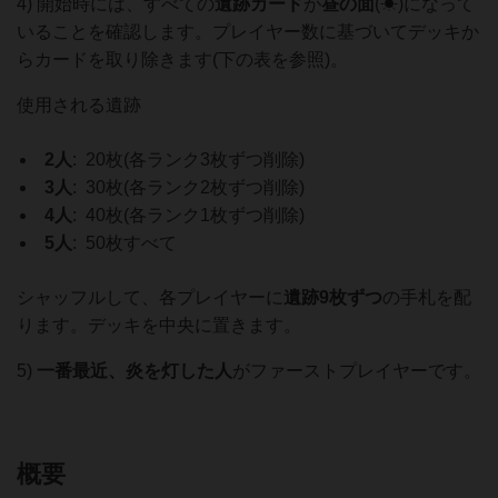
4) 開始時には、すべての
遺跡カード
が
昼の面
(☀)になって
いることを確認します。プレイヤー数に基づいてデッキか
らカードを取り除きます(下の表を参照)。
使用される遺跡
2人
: 20枚(各ランク3枚ずつ削除)
3人
: 30枚(各ランク2枚ずつ削除)
4人
: 40枚(各ランク1枚ずつ削除)
5人
: 50枚すべて
シャッフルして、各プレイヤーに
遺跡9枚ずつ
の手札を配
ります。デッキを中央に置きます。
5)
一番最近、炎を灯した人
がファーストプレイヤーです。
概要