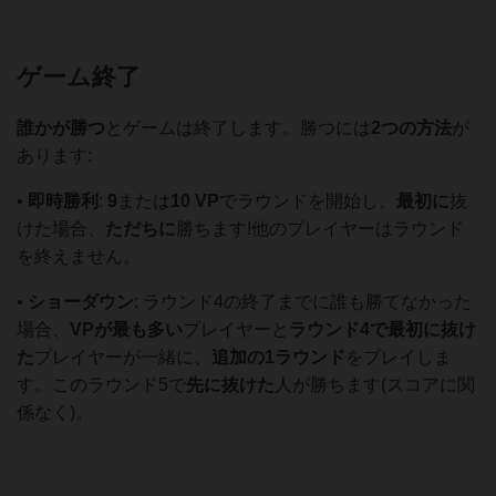
ゲーム終了
誰かが勝つ
とゲームは終了します。勝つには
2つの方法
が
あります:
•
即時勝利
:
9
または
10 VP
でラウンドを開始し、
最初に
抜
けた場合、
ただちに
勝ちます!他のプレイヤーはラウンド
を終えません。
•
ショーダウン
: ラウンド4の終了までに誰も勝てなかった
場合、
VPが最も多い
プレイヤーと
ラウンド4で最初に抜け
た
プレイヤーが一緒に、
追加の1ラウンド
をプレイしま
す。このラウンド5で
先に抜けた
人が勝ちます(スコアに関
係なく)。