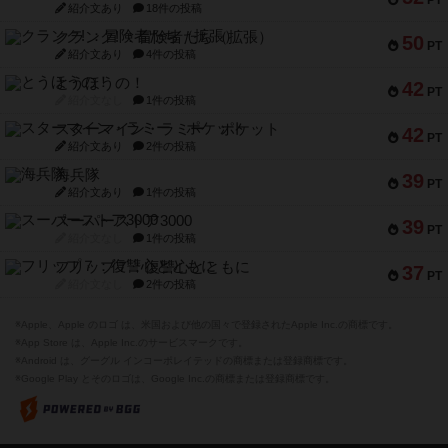
PT
紹介文あり
18件の投稿
クランク! ：冒険者たち（拡張）
50
PT
紹介文あり
4件の投稿
とうほうの！
42
PT
紹介文なし
1件の投稿
スターマイン・ラミー ポケット
42
PT
紹介文あり
2件の投稿
海兵隊
39
PT
紹介文あり
1件の投稿
スーパーストア3000
39
PT
紹介文なし
1件の投稿
フリップ７：復讐心とともに
37
PT
紹介文なし
2件の投稿
※Apple、Apple のロゴ は、米国および他の国々で登録されたApple Inc.の商標です。
※App Store は、Apple Inc.のサービスマークです。
※Android は、グーグル インコーポレイテッドの商標または登録商標です。
※Google Play とそのロゴは、Google Inc.の商標または登録商標です。