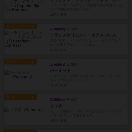
イスラ・ボンバを探しに出航!潜水艦を装備し、あ
なたの乗組員を監獄から解...
2日前
の投稿
ルール/インスト
画像付き
充実
トランスオリエント・エクスプレス
乗客の皆様、トランスオリエント・エクスプレス
にご乗車ありがとうございま...
2日前
の投稿
ルール/インスト
画像付き
充実
パーミッド
おばあちゃんは猫が大好きです!しかし、あまりに
も多くの猫を飼っているた...
3日前
の投稿
ルール/インスト
画像付き
充実
クマタ
ゲームの目的ゲーム終了時にあなたのクランの見
えているドミノで最も多くの...
4日前
の投稿