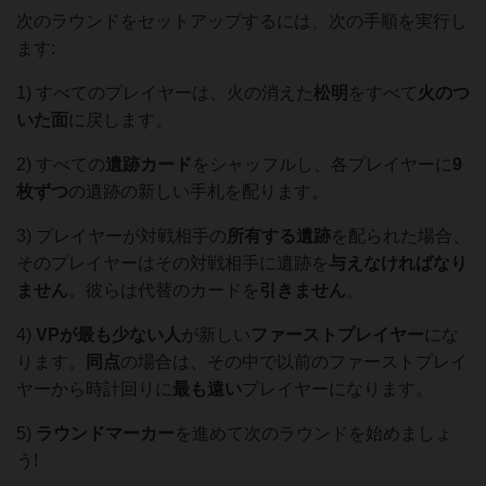
次のラウンドをセットアップするには、次の手順を実行し
ます:
1) すべてのプレイヤーは、火の消えた
松明
をすべて
火のつ
いた
面
に戻します。
2) すべての
遺跡カード
をシャッフルし、各プレイヤーに
9
枚ずつ
の遺跡の新しい手札を配ります。
3) プレイヤーが対戦相手の
所有する遺跡
を配られた場合、
そのプレイヤーはその対戦相手に遺跡を
与えなければなり
ません
。彼らは代替のカードを
引きません
。
4)
VPが最も少ない人
が新しい
ファーストプレイヤー
にな
ります。
同点
の場合は、その中で以前のファーストプレイ
ヤーから時計回りに
最も遠い
プレイヤーになります。
5)
ラウンドマーカー
を進めて次のラウンドを始めましょ
う!