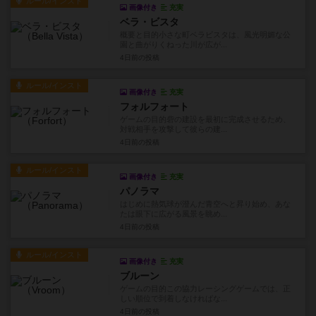
ルール/インスト
画像付き
充実
ベラ・ビスタ
概要と目的小さな町ベラビスタは、風光明媚な公
園と曲がりくねった川が広が...
4日前
の投稿
ルール/インスト
画像付き
充実
フォルフォート
ゲームの目的砦の建設を最初に完成させるため、
対戦相手を攻撃して彼らの建...
4日前
の投稿
ルール/インスト
画像付き
充実
パノラマ
はじめに熱気球が澄んだ青空へと昇り始め、あな
たは眼下に広がる風景を眺め...
4日前
の投稿
ルール/インスト
画像付き
充実
ブルーン
ゲームの目的この協力レーシングゲームでは、正
しい順位で到着しなければな...
4日前
の投稿