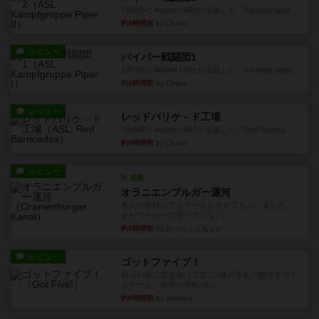
1996年にAvalon Hill社が出版した『Kampfgruppe...
約4時間前
by Chaco
レビュー
パイパー戦闘団1
1993年にAvalon Hill社が出版した『Kampfgruppe...
約4時間前
by Chaco
レビュー
レッドバリケ－ド工場
1989年にAvalon Hill社が出版した『Red Barrica...
約4時間前
by Chaco
レビュー
充実
オラニエンブルガー運河
友人の所持してるゲームをさせてもらいました。
まだワーカーの置いていない...
約5時間前
by おっちょこちょい
レビュー
ゴットファイブ！
自分の前に背を向けて並ぶ5枚の手札の数字を当て
るゲーム。相手の手札/場...
約6時間前
by daisdice