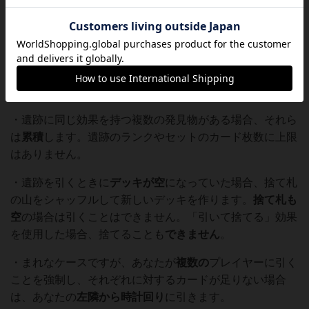
要があります。
・
ワイルドランク
の遺跡を他の遺跡と一緒にプレイすると
きは、それ自体に追加されたランクは無視します。
単独で
プレイする場合は、印刷されたランクと追加されたランク
の合計を使用します。
・遺跡に同じ効果を持つ複数の発見物がある場合、それら
は
累積
します。遺跡のランクやセットのカード枚数に上限
はありません。
・遺跡を引くときに
デッキが空
になっていた場合、捨て札
の山をシャッフルして新しいデッキを作ります。
捨て札も
空
の場合は引くことはできません。「引いて捨てる」効果
を使用した場合、捨てることも
できません
。
・まれなケースですが、あなたが
複数の
プレイヤーに引く
ことを強制し、それぞれに対するカードが足りない場合
は、あなたの
左隣から時計回り
に引きます。