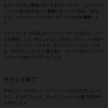
あなたの手札の
最後のカードをプレイ
すると、あなたはラ
ウンドを
抜けます!
抜けた
順番
に基づいて(1番目、2番目、
など)、スコアボードの上部に表示される
VPを獲得
しま
す。
ラウンドにまだ
2人以上
のプレイヤーがいる場合は、プレ
イを
続行
します。彼らはあなたが最後にプレイした遺跡や
セットをフォローできます。誰もフォローしなかった場
合、時計回りにあなたに
最も近い
、カードが残っているプ
レイヤーが
次のリード
になります。
ラウンド終了
手札にカードが残っているプレイヤーが
1人だけ
になると
ラウンドが終了します。残ったプレイヤーは
最下位のVP
を獲得します。