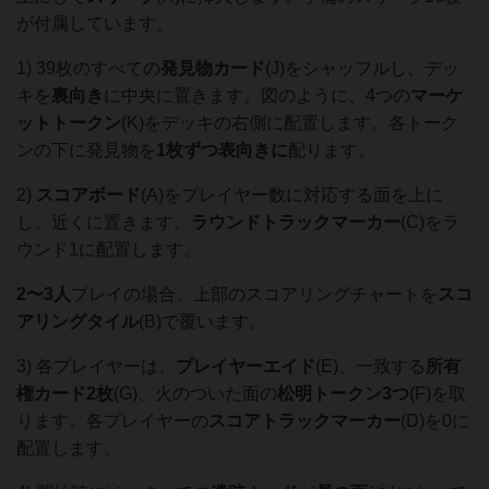
が付属しています。
1) 39枚のすべての
発見物カード
(J)をシャッフルし、デッ
キを
裏向き
に中央に置きます。図のように、4つの
マーケ
ットトークン
(K)をデッキの右側に配置します。各トーク
ンの下に発見物を
1枚ずつ表向きに
配ります。
2)
スコアボード
(A)をプレイヤー数に対応する面を上に
し、近くに置きます。
ラウンドトラックマーカー
(C)をラ
ウンド1に配置します。
2〜3人
プレイの場合、上部のスコアリングチャートを
スコ
アリングタイル
(B)で覆います。
3) 各プレイヤーは、
プレイヤーエイド
(E)、一致する
所有
権カード
2枚
(G)、火のついた面の
松明トークン
3つ
(F)を取
ります。各プレイヤーの
スコアトラックマーカー
(D)を0に
配置します。