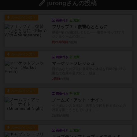
jurongさんの投稿
ルール/インスト
画像付き
充実
フリップ７：復讐心とともに
概要Flip 7が復活しました――復讐を伴って!オリ
ジナルゲームの楽し...
約23時間前
の投稿
ルール/インスト
画像付き
充実
マーケットフレッシュ
目的あなたの店先に農産物の木箱を戦略的に積み
重ねて在庫を最大化し、競合...
2日前
の投稿
ルール/インスト
画像付き
充実
ノームズ・アット・ナイト
ベネボレンス女王は、忠実な臣民を称えるための
祝宴を開こうとしています。...
2日前
の投稿
ルール/インスト
画像付き
充実
キャプテン・フリップ：イスラ・ボンバ