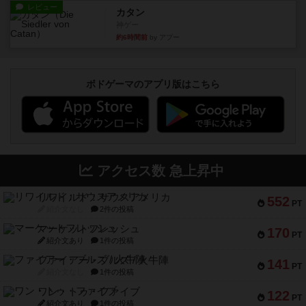
レビュー
カタン
神ゲー
約6時間前
by アプー
ボドゲーマのアプリ版はこちら
アクセス数 急上昇中
リワイルド：サウスアメリカ
552
PT
紹介文なし
2件の投稿
マーケットフレッシュ
170
PT
紹介文あり
1件の投稿
ファイアー・ブルズ / 火牛陣
141
PT
紹介文なし
1件の投稿
ワン・トゥ・ファイブ
122
PT
紹介文あり
1件の投稿