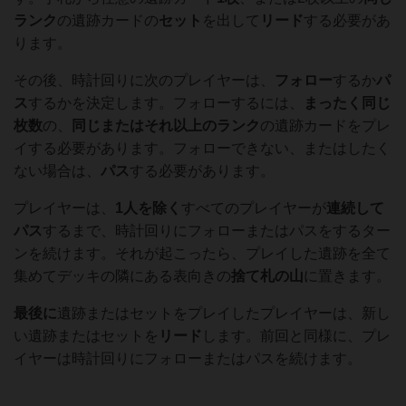
ランク
の遺跡カードの
セット
を出して
リード
する必要があ
ります。
その後、時計回りに次のプレイヤーは、
フォロー
するか
パ
ス
するかを決定します。フォローするには、
まったく同じ
枚数
の、
同じまたはそれ以上
のランク
の遺跡カードをプレ
イする必要があります。フォローできない、またはしたく
ない場合は、
パス
する必要があります。
プレイヤーは、
1人を除く
すべてのプレイヤーが
連続して
パス
するまで、時計回りにフォローまたはパスをするター
ンを続けます。それが起こったら、プレイした遺跡を全て
集めてデッキの隣にある表向きの
捨て札
の山
に置きます。
最後に
遺跡またはセットをプレイしたプレイヤーは、新し
い遺跡またはセットを
リード
します。前回と同様に、プレ
イヤーは時計回りにフォローまたはパスを続けます。