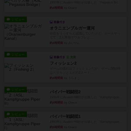
1997年にAvalon Hill社が出版した『Pegasus Bri...
約4時間前
by Chaco
レビュー
画像付き
オラニエンブルガー運河
存在をうっすらと認識していたけど、セールやっ
てて、2人専用でワカプレと...
約4時間前
by みいやん
レビュー
画像付き
充実
フィッシェン2
ゲームの流れはフィッシェンだが、ゲーム開始時
はペリカンとエビの2スート...
約4時間前
by うらまこ
レビュー
パイパー戦闘団2
1996年にAvalon Hill社が出版した『Kampfgruppe...
約4時間前
by Chaco
レビュー
パイパー戦闘団1
1993年にAvalon Hill社が出版した『Kampfgruppe...
約5時間前
by Chaco