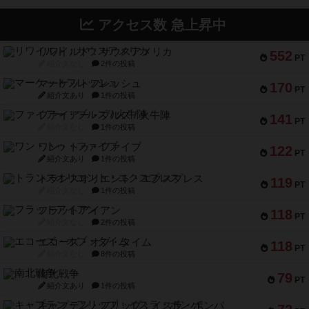
アクセス数 急上昇中
リワイルド：サウスアメリカ
552
PT
紹介文なし
2件の投稿
マーケットフレッシュ
170
PT
紹介文あり
1件の投稿
ファイアー・ブルズ / 火牛陣
141
PT
紹介文なし
1件の投稿
ワン・トゥ・ファイブ
122
PT
紹介文あり
1件の投稿
トランスオリエント・エクスプレス
119
PT
紹介文なし
1件の投稿
フラットアイアン
118
PT
紹介文なし
2件の投稿
エコーズ・オブ・タイム
118
PT
紹介文なし
8件の投稿
南北戦争
79
PT
紹介文あり
1件の投稿
キャプテン・フリップ：イスラ・ボンバ