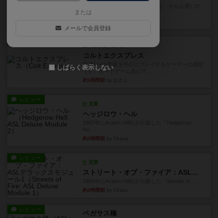
雑に死なないラブレターみたいな、そんな感じの
または
ゲーム。数字カードを１の位...
16分前
by 深水あどら
メールで会員登録
レビュー
画像付き
充実
コルトエクスプレス
星7軽〜中量級を中心にプレイするゲーマーの感想
しばらく表示しない
です。ボードゲーム会にて...
約1時間前
by おとん
レビュー
充実
ヘッジロウ・ヘル
1987年にAvalon Hill社が出版した『Hedgerow
He...
約3時間前
by Chaco
レビュー
充実
ストリート・オブ・ファイア：ASLデラックスモジュール1
1985年にAvalon Hill社が出版した『Streets of ...
約3時間前
by Chaco
レビュー
ペガサス橋