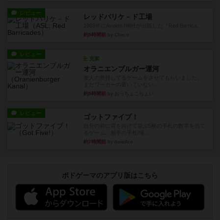
レビュー
レッドバリケ－ド工場
1989年にAvalon Hill社が出版した『Red Barrica...
約5時間前
by Chaco
レビュー
充実
オラニエンブルガー運河
友人の所持してるゲームをさせてもらいました。
まだワーカーの置いていない...
約5時間前
by おっちょこちょい
レビュー
ゴットファイブ！
自分の前に背を向けて並ぶ5枚の手札の数字を当て
るゲーム。相手の手札/場...
約7時間前
by daisdice
ボドゲーマのアプリ版はこちら