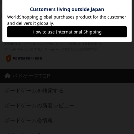
スーパーストア3000
39
PT
紹介文なし
1件の投稿
フリップ７：復讐心とともに
37
PT
紹介文なし
2件の投稿
※Apple、Apple のロゴ は、米国および他の国々で登録されたApple Inc.の商標です。
※App Store は、Apple Inc.のサービスマークです。
※Android は、グーグル インコーポレイテッドの商標または登録商標です。
※Google Play とそのロゴは、Google Inc.の商標または登録商標です。
ボドゲーマTOP
ボードゲームを検索する
ボードゲームの新着レビュー
ボードゲーム会情報