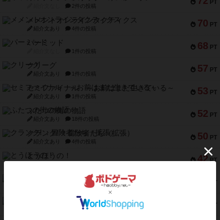
72
PT
紹介文なし
2件の投稿
メメントオンラインタクティクス
70
PT
紹介文あり
4件の投稿
パーミッド
68
PT
紹介文なし
1件の投稿
クリーグ
57
PT
紹介文あり
1件の投稿
セミファイナル ～お前はまだ生きている～
53
PT
紹介文あり
1件の投稿
ふたつの街の物語
52
PT
紹介文あり
18件の投稿
クランク! ：冒険者たち（拡張）
50
PT
紹介文あり
4件の投稿
とうほうの！
42
PT
紹介文なし
1件の投稿
スターマイン・ラミー ポケット
42
PT
紹介文あり
2件の投稿
海兵隊
39
PT
紹介文あり
1件の投稿