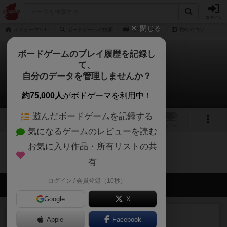
ログイン
閉じる
ボドゲーマTOP
ボードゲームの検索
カブリオール
戦略やコツ
ボードゲームのプレイ履歴を記録し
て、
カブリオール
自分のデータを管理しませんか？
0件の戦略やコツ
約75,000人
がボドゲーマを利用中！
遊んだボードゲームを記録する
1
トップ
画像
動画
レビュー
カフェ
気になるゲームのレビューを読む
お気に入り作品・所有リストの共
カブリオールのトップに戻る
有
ログイン / 会員登録（10秒）
会員の新しい投稿
Google
X
レビュー
充実
Apple
Facebook
ダブルナイン