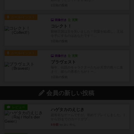
2日前
の投稿
ルール/インスト
画像付き
充実
コレクト！
動物王国は王を失いました！同盟を結成し、王冠
を手にするのはあなたです！...
3日前
の投稿
ルール/インスト
画像付き
充実
ブラヴェスト
毎年、伝説のキャラクターたちが天空の島々に集
まり、彼らの勇者たちがトー...
3日前
の投稿
会員の新しい投稿
レビュー
ハゲタカのえじき
超有名なゲームですが、初めてプレイしました。1
から15までのカードがプ...
6分前
by みいやん