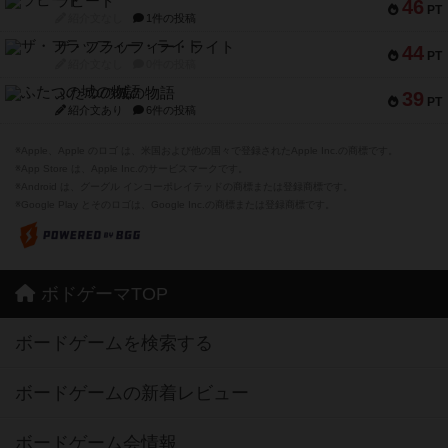
ラピード
46
PT
紹介文なし
1件の投稿
ザ・フラッフィー・ライト
44
PT
紹介文なし
0件の投稿
ふたつの城の物語
39
PT
紹介文あり
6件の投稿
※Apple、Apple のロゴ は、米国および他の国々で登録されたApple Inc.の商標です。
※App Store は、Apple Inc.のサービスマークです。
※Android は、グーグル インコーポレイテッドの商標または登録商標です。
※Google Play とそのロゴは、Google Inc.の商標または登録商標です。
ボドゲーマTOP
ボードゲームを検索する
ボードゲームの新着レビュー
ボードゲーム会情報