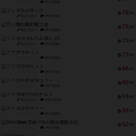
紹介文なし
2件の投稿
インドネシア
78
PT
紹介文あり
2件の投稿
宵と暁の呪文書
75
PT
紹介文あり
8件の投稿
リスボン・トラム 28
73
PT
紹介文あり
9件の投稿
アマナイト
73
PT
紹介文なし
1件の投稿
ブラヴェスト
66
PT
紹介文なし
1件の投稿
スペクタキュラー
60
PT
紹介文なし
1件の投稿
スモールワールド
59
PT
紹介文あり
13件の投稿
ギャンブラー
58
PT
紹介文なし
2件の投稿
Bitter End ブタペスト救出作戦
52
PT
紹介文なし
1件の投稿