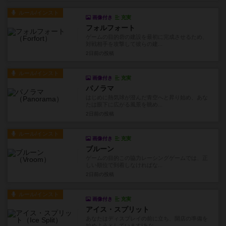
ルール/インスト
画像付き
充実
フォルフォート
ゲームの目的砦の建設を最初に完成させるため、
対戦相手を攻撃して彼らの建...
2日前
の投稿
ルール/インスト
画像付き
充実
パノラマ
はじめに熱気球が澄んだ青空へと昇り始め、あな
たは眼下に広がる風景を眺め...
2日前
の投稿
ルール/インスト
画像付き
充実
ブルーン
ゲームの目的この協力レーシングゲームでは、正
しい順位で到着しなければな...
2日前
の投稿
ルール/インスト
画像付き
充実
アイス・スプリット
あなたはディスプレイの前に立ち、開店の準備を
始めようとしています!あな...