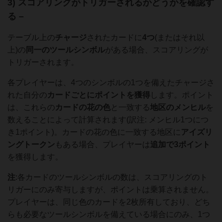
3) スコアリングがトリガーされるかどうかを確認す
る –
テーブル上の
チャージ
されたカードに
4つ
(またはそれ以
上)の
同一のツールシンボル
がある場合、スコアリングが
トリガーされます。
各プレイヤーは、4つのシンボルの1つを備えたチャージさ
れた自分の
カードごとにポイントを獲得
します。ポイント
は、これらの
カードの花の色
と一致する
地区のメンヒル
を
数えることによって計算されます(訳注: メンヒル1つにつ
き1ポイント)。カードの花の色に一致する地区に
アイズリ
ングトークン
もある場合、プレイヤーは
追加で
3ポイント
を獲得します。
注
:各カードのツールシンボルの数は、スコアリングのト
リガーにのみ寄与しますが、ポイントは乗算されません。
プレイヤーは、同じ色のカードを2枚所有しており、どち
らも必要なツールシンボルを備えている場合にのみ、1つ