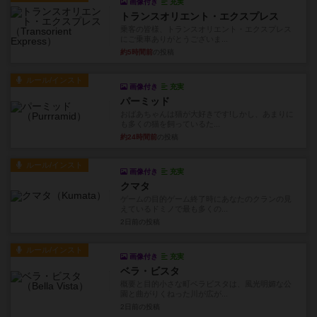
画像付き
充実
トランスオリエント・エクスプレス
乗客の皆様、トランスオリエント・エクスプレス
にご乗車ありがとうございま...
約5時間前
の投稿
ルール/インスト
画像付き
充実
パーミッド
おばあちゃんは猫が大好きです!しかし、あまりに
も多くの猫を飼っているた...
約24時間前
の投稿
ルール/インスト
画像付き
充実
クマタ
ゲームの目的ゲーム終了時にあなたのクランの見
えているドミノで最も多くの...
2日前
の投稿
ルール/インスト
画像付き
充実
ベラ・ビスタ
概要と目的小さな町ベラビスタは、風光明媚な公
園と曲がりくねった川が広が...
2日前
の投稿