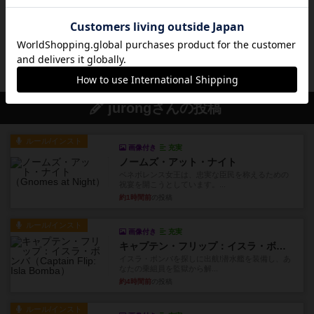
ガリアの村のトップに戻る
jurongさんの投稿
ルール/インスト
画像付き
充実
ノームズ・アット・ナイト
ベネボレンス女王は、忠実な臣民を称えるための
祝宴を開こうとしています。...
約1時間前
の投稿
ルール/インスト
画像付き
充実
キャプテン・フリップ：イスラ・ボンバ
イスラ・ボンバを探しに出航!潜水艦を装備し、あ
なたの乗組員を監獄から解...
約4時間前
の投稿
ルール/インスト