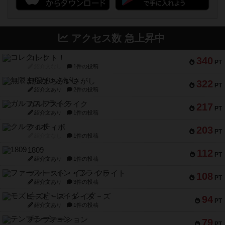
アクセス数 急上昇中
コレクト！
340
PT
紹介文なし
1件の投稿
無限まちがいさがし
322
PT
紹介文あり
2件の投稿
ガルフストライク
217
PT
紹介文あり
1件の投稿
クルティボ
203
PT
紹介文なし
1件の投稿
1809
112
PT
紹介文あり
1件の投稿
ファースト・イン・フライト
108
PT
紹介文あり
3件の投稿
モズビ－ズ・レイダ－ズ
94
PT
紹介文あり
1件の投稿
テンプテーション
79
PT