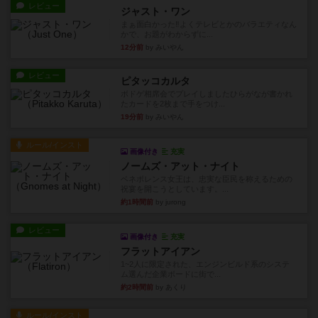
レビュー
ジャスト・ワン
まぁ面白かった‼️よくテレビとかのバラエティなん
かで、お題がわからずに...
12分前
by みいやん
レビュー
ピタッコカルタ
ボドゲ相席会でプレイしましたひらがなが書かれ
たカードを2枚まで手をつけ...
19分前
by みいやん
ルール/インスト
画像付き
充実
ノームズ・アット・ナイト
ベネボレンス女王は、忠実な臣民を称えるための
祝宴を開こうとしています。...
約1時間前
by jurong
レビュー
画像付き
充実
フラットアイアン
1~2人に限定された、エンジンビルド系のシステ
ム選んだ企業ボードに街で...
約2時間前
by あくり
ルール/インスト