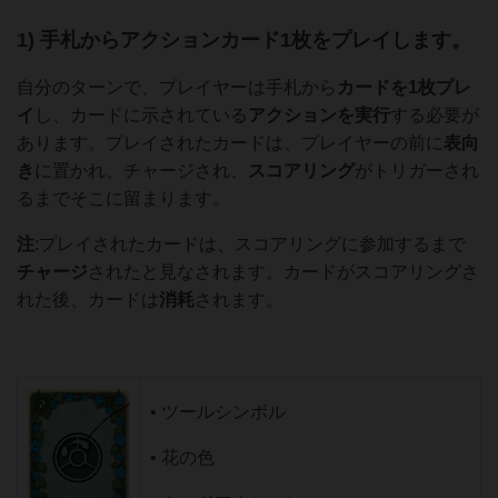
1) 手札からアクションカード1枚をプレイします。
自分のターンで、プレイヤーは手札から
カードを1枚プレ
イ
し、カードに示されている
アクションを実行
する必要が
あります。プレイされたカードは、プレイヤーの前に
表向
き
に置かれ、チャージされ、
スコアリング
がトリガーされ
るまでそこに留まります。
注
:プレイされたカードは、スコアリングに参加するまで
チャージ
されたと見なされます。カードがスコアリングさ
れた後、カードは
消耗
されます。
• ツールシンボル
• 花の色