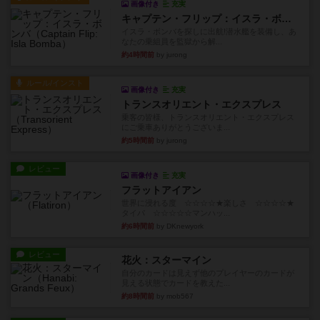
画像付き
充実
キャプテン・フリップ：イスラ・ボンバ
イスラ・ボンバを探しに出航!潜水艦を装備し、あ
なたの乗組員を監獄から解...
約4時間前
by jurong
ルール/インスト
画像付き
充実
トランスオリエント・エクスプレス
乗客の皆様、トランスオリエント・エクスプレス
にご乗車ありがとうございま...
約5時間前
by jurong
レビュー
画像付き
充実
フラットアイアン
世界に浸れる度 ☆☆☆☆★楽しさ ☆☆☆☆★
タイパ ☆☆☆☆☆マンハッ...
約6時間前
by DKnewyork
レビュー
花火：スターマイン
自分のカードは見えず他のプレイヤーのカードが
見える状態でカードを教えた...
約8時間前
by mob567