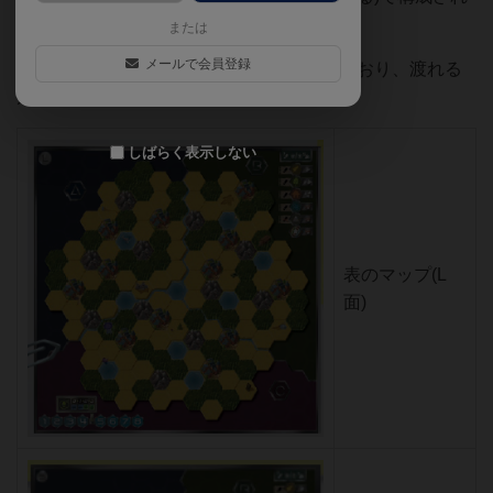
ています。
または
メールで会員登録
マップは3つのゾーン(A、B、C)に分かれており、渡れる
川で区切られています。
しばらく表示しない
表のマップ(L
面)