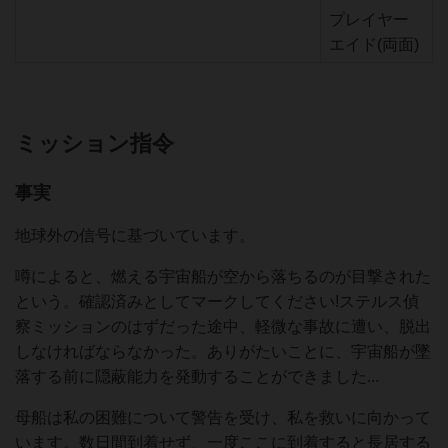
プレイヤー
エイド(両面)
ミッション指令
事実
地球外の信号に基づいています。
噂によると、燃える宇宙船が空から落ちるのが目撃された
という。確認済みとしてマークしてください!ステルス偵
察ミッションのはずだった途中、軽微な事故に遭い、脱出
しなければならなかった。ありがたいことに、宇宙船が墜
落する前に隠蔽能力を発動することができました...
母船は私の困難について警告を受け、私を救いに向かって
います。数日間到着せず、一度ここに到着すると長居する