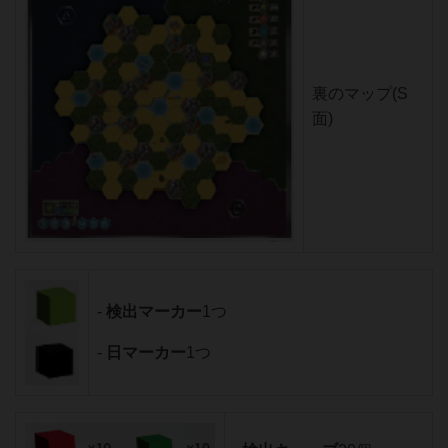
裏のマップ(S
面)
-
検出マーカー
1つ
-
日マーカー
1つ