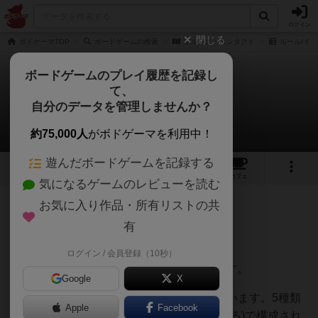
ログイン
閉じる
ボドゲーマTOP
ボードゲームの検索
プルミエ・コンタクト
ルール/イン
ボードゲームのプレイ履歴を記録し
て、
プルミエ・コンタクト
自分のデータを管理しませんか？
jurongさんのルール/インスト
約75,000人
がボドゲーマを利用中！
遊んだボードゲームを記録する
1
1
トップ
画像
動画
レビュー
カフェ
気になるゲームのレビューを読む
お気に入り作品・所有リストの共
168名
0名
0
9ヶ月前
有
マテリアル
ログイン / 会員登録（10秒）
中央ボード
(両面) 1 枚、マップと呼ばれます。
Google
X
このマップはハンティングゾーンを表しています。5種類
Apple
Facebook
の地形を特徴とする六角形(タイルと呼ばれる)で構成され