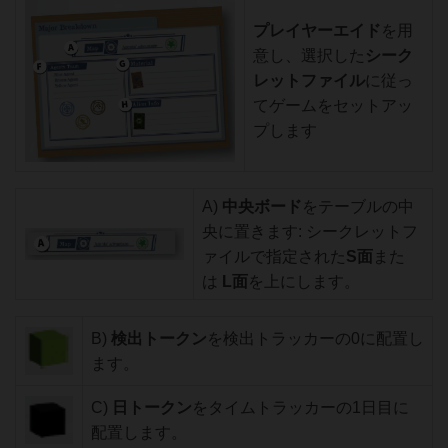
プレイヤーエイド
を用
意し、選択した
シーク
レットファイル
に従っ
てゲームをセットアッ
プします
A)
中央ボード
をテーブルの中
央に置きます: シークレットフ
ァイルで指定された
S面
また
は
L面
を上にします。
B)
検出トークン
を検出トラッカーの0に配置し
ます。
C)
日トークン
をタイムトラッカーの1日目に
配置します。