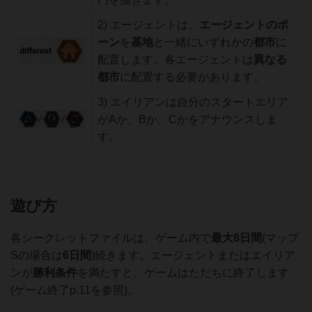
2) エージェントは、
エージェントのポ
ーン
を
基地
と一緒にいずれかの
都市
に
配置します。各エージェントは
異なる
都市
に配置する必要があります。
3) エイリアンは自分のスタートエリア
がAか、Bか、Cかをアナウンスしま
す。
遊び方
各シークレットファイルは、ゲーム内で
最大8日間
(マップ
Sの場合は
6日間
)続きます。エージェントまたはエイリア
ンが
勝利条件
を満たすと、ゲームはただちに終了します
(ゲーム終了p.11を参照)。