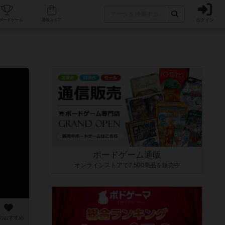
ログイン
カフェ/店舗
人気ボードゲーム
通販ストア
ボードゲーム通販
オンラインストアで7,500商品を販売中
のおすすめ