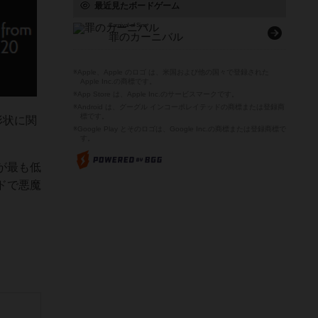
最近見たボードゲーム
Carnival of Sins
罪のカーニバル
※Apple、Apple のロゴ は、米国および他の国々で登録された
Apple Inc.の商標です。
※App Store は、Apple Inc.のサービスマークです。
※Android は、グーグル インコーポレイテッドの商標または登録商
標です。
形状に関
※Google Play とそのロゴは、Google Inc.の商標または登録商標で
す。
が最も低
ドで悪魔