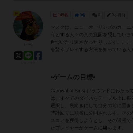
神
145名
0名
0
9ヶ月前
マスクは、ニューオーリンズのカーニ
うとする人々の真の意図を隠していま
近づいたり遠ざかったりします。ここ
jurong
を賢くプレイする方法を知っている人
シェアする
•ゲームの目標•
Carnival of Sinsは7ラウ
は、すべてのダイスをテーブル上に振
選択し、裏向きにして自分の前に置き
時計回りに順番に公開されます。その
スコアを獲得しようとし、その過程で
たプレイヤーがゲームに勝ちます。