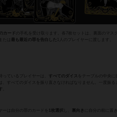
枚のカード
の手札を受け取ります。各7枚セットは、裏面のマス
または
最も最近の罪を告白した
1人のプレイヤーに渡します。
持っているプレイヤーは、
すべてのダイス
をテーブルの中央に
は、すべてのダイスを振り直さなければなりません。一度振る
す
。
ヤーは自分の罪のカードを
1枚選択
し、
裏向き
に自分の前に置