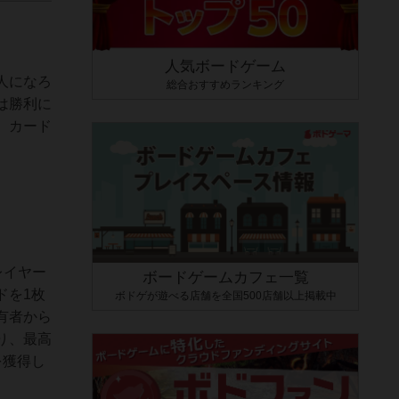
人気ボードゲーム
人になろ
総合おすすめランキング
は勝利に
、カード
レイヤー
ボードゲームカフェ一覧
ドを1枚
ボドゲが遊べる店舗を全国500店舗以上掲載中
有者から
り、最高
を獲得し