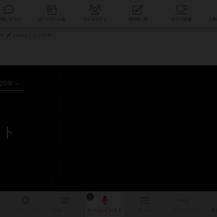
索
新着レビュー
ボードゲーム会
コミュニティ
掲示板一覧
jurongさんの投稿
025年～
スト
1
リプレイ
日記
戦略
・コツ
ルール
/インスト
掲示板
拡張/関連
作
次