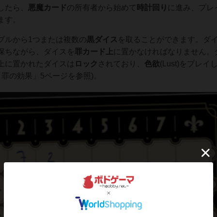
したら、
悪魔カード
の所有者から始めて
時計回り
に進み、プレ
ます。
ブルから1つまたは複数の
黒ダイス
を取ることができます。ダ
保ちながら、ダイスを
罪カード上
に置かなければなりません。
上に置かれたダイスは
ロック
されており、
色欲
(Lust)をプレ
「罪の効果」5ページを参照)。