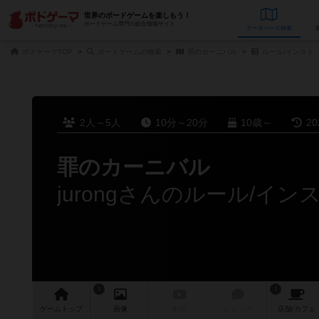
世界のボードゲームを楽しもう！
ボードゲーム専門の総合情報サイト
データベース
検
ボドゲーマTOP
ボードゲームの検索
罪のカーニバル
ルール/インスト
2人～5人
10分～20分
10歳～
2
罪のカーニバル
jurongさんのルール/イン
1
1
ゲーム
トップ
画像
動画
レビュー
店舗/
カフェ