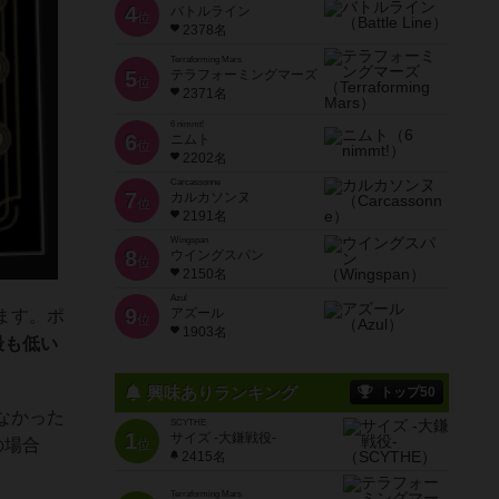
4
バトルライン
位
2378名
Terraforming Mars
5
テラフォーミングマーズ
位
2371名
6 nimmt!
6
ニムト
位
2202名
Carcassonne
7
カルカソンヌ
位
2191名
Wingspan
8
ウイングスパン
位
2150名
Azul
9
アズール
ます。ポ
位
1903名
最も低い
興味ありランキング
トップ50
いなかった
SCYTHE
1
サイズ -大鎌戦役-
の場合
位
2415名
Terraforming Mars