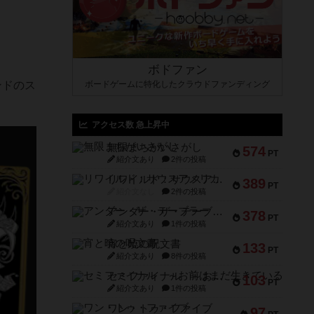
ボドファン
ンドのス
ボードゲームに特化したクラウドファンディング
アクセス数 急上昇中
無限まちがいさがし
574
PT
紹介文あり
2件の投稿
リワイルド：サウスアメリカ
389
PT
紹介文なし
2件の投稿
アンダー・ザ・テーブラー
378
PT
紹介文あり
1件の投稿
宵と暁の呪文書
133
PT
紹介文あり
8件の投稿
セミファイナル ～お前はまだ生きている～
103
PT
紹介文あり
1件の投稿
ワン・トゥ・ファイブ
97