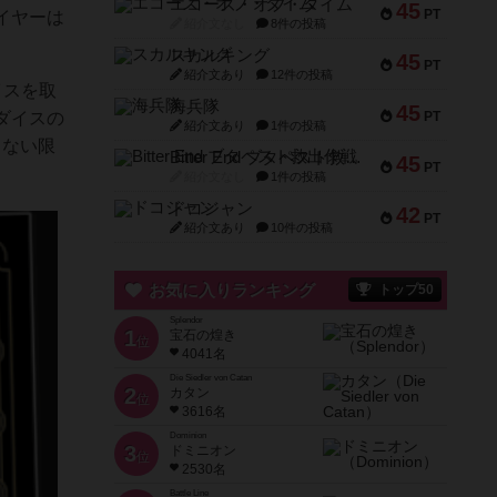
エコーズ・オブ・タイム
45
PT
イヤーは
紹介文なし
8件の投稿
スカルキング
45
PT
紹介文あり
12件の投稿
イスを取
海兵隊
45
ダイスの
PT
紹介文あり
1件の投稿
イしない限
Bitter End ブタペスト救出作戦
45
PT
紹介文なし
1件の投稿
ドコジャン
42
PT
紹介文あり
10件の投稿
お気に入りランキング
トップ50
Splendor
1
宝石の煌き
位
4041名
Die Siedler von Catan
2
カタン
位
3616名
Dominion
3
ドミニオン
位
2530名
Battle Line