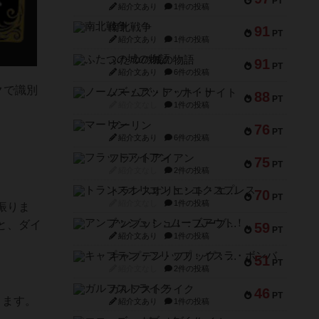
PT
紹介文あり
1件の投稿
南北戦争
91
PT
紹介文あり
1件の投稿
ふたつの城の物語
91
PT
紹介文あり
6件の投稿
クで識別
ノームズ・アット・ナイト
88
PT
紹介文なし
1件の投稿
マーリン
76
PT
紹介文あり
6件の投稿
フラットアイアン
75
PT
紹介文なし
2件の投稿
トランスオリエント・エクスプレス
70
PT
紹介文なし
1件の投稿
振りま
アンブッシュ！：ムーブアウト！
と、ダイ
59
PT
紹介文あり
1件の投稿
キャプテン・フリップ：イスラ・ボンバ
51
PT
紹介文なし
2件の投稿
ガルフストライク
46
PT
きます。
紹介文あり
1件の投稿