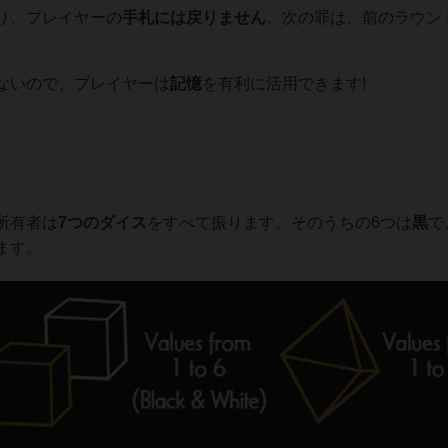
り、プレイヤーの
手札には戻りません
。次の罪は、前のラウン
。
ないので、プレイヤーは
記憶
を有利に活用できます!
所有者は
7つのダイス
をすべて振ります。そのうちの6つは
黒
で
ます。