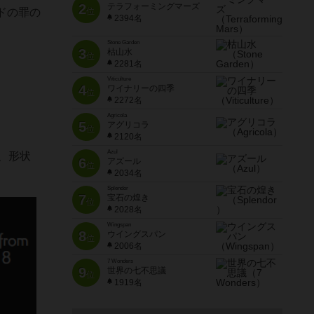
2
テラフォーミングマーズ
位
ドの罪の
2394名
Stone Garden
3
枯山水
位
2281名
Viticulture
4
ワイナリーの四季
位
2272名
Agricola
5
アグリコラ
位
2120名
Azul
、形状
6
アズール
位
2034名
Splendor
7
宝石の煌き
位
2028名
Wingspan
8
ウイングスパン
位
2006名
7 Wonders
9
世界の七不思議
位
1919名