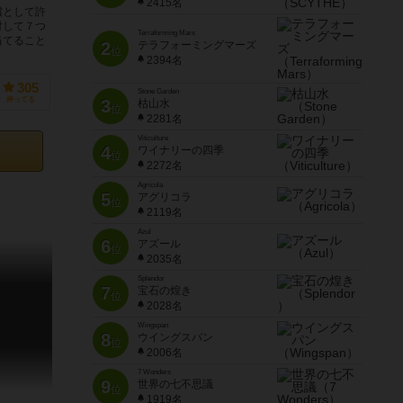
2415名
償として許
対して７つ
Terraforming Mars
当てること
2
テラフォーミングマーズ
位
2394名
305
Stone Garden
持ってる
3
枯山水
位
2281名
Viticulture
4
ワイナリーの四季
位
2272名
Agricola
5
アグリコラ
位
2119名
Azul
6
アズール
位
2035名
Splendor
7
宝石の煌き
位
2028名
Wingspan
8
ウイングスパン
位
2006名
7 Wonders
9
世界の七不思議
位
1919名