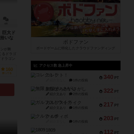
4件
 巨大ド
拾いな
ボドファン
ボードゲームに特化したクラウドファンディング
ョンが舞
くるドラゴ
『ドラゴン
アクセス数 急上昇中
160
持ってる
コレクト！
340
PT
紹介文なし
1件の投稿
無限まちがいさがし
322
PT
紹介文あり
2件の投稿
ガルフストライク
217
PT
紹介文あり
1件の投稿
クルティボ
203
PT
紹介文なし
1件の投稿
1809
112
PT