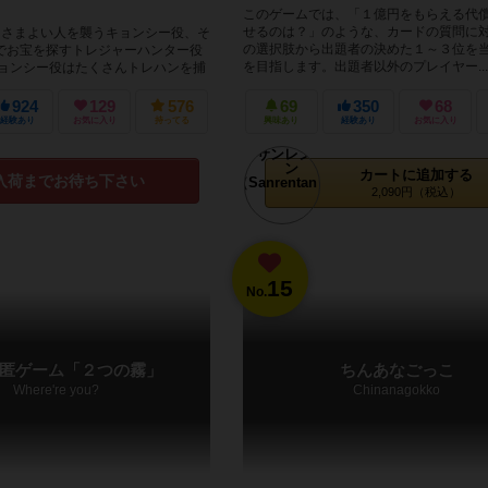
このゲームでは、「１億円をもらえる代
せるのは？」のような、カードの質問に
をさまよい人を襲うキョンシー役、そ
の選択肢から出題者の決めた１～３位を
でお宝を探すトレジャーハンター役
を目指します。出題者以外のプレイヤー...
キョンシー役はたくさんトレハンを捕
レハン役は各々...
924
129
576
69
350
68
経験あり
お気に入り
持ってる
興味あり
経験あり
お気に入り
カートに追加する
入荷までお待ち下さい
2,090円（税込）
15
No.
匿ゲーム「２つの霧」
ちんあなごっこ
Where're you?
Chinanagokko