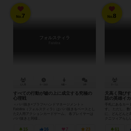
7
8
No.
No.
フォルスティラ
Falstira
2人用
5～15分
8歳～
1件
3～7人
すべての行動が嘘の上に成立する究極の
天高く飛びす
心理戦
話の英雄イカ
＜ババ抜き×ブラフ×ハンドマネージメント＞
手札にあるカー
Falstira（フォルスティラ）はババ抜きをベースとし
す。 ただし、
た2人用アクションカードゲーム。 各プレイヤーは
に、どんどんと
ババ抜きと同様...
クニツィアらしい
15
16
7
23
61