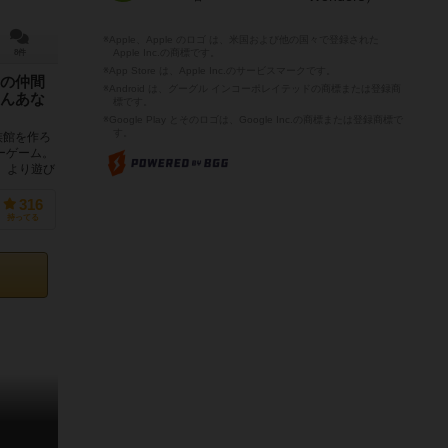
※Apple、Apple のロゴ は、米国および他の国々で登録された
Apple Inc.の商標です。
8件
※App Store は、Apple Inc.のサービスマークです。
の仲間
※Android は、グーグル インコーポレイテッドの商標または登録商
んあな
標です。
※Google Play とそのロゴは、Google Inc.の商標または登録商標で
す。
族館を作ろ
ーゲーム。
、より遊び
316
持ってる