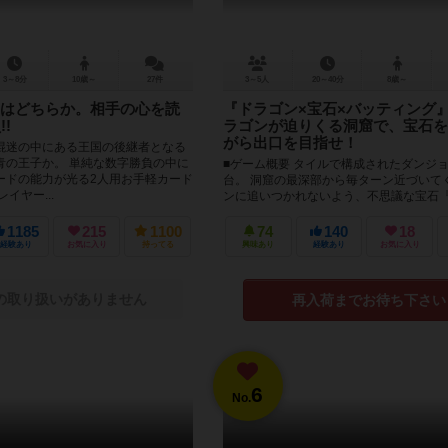
3～8分
10歳～
27件
3～5人
20～40分
8歳～
はどちらか。相手の心を読
『ドラゴン×宝石×バッティング』
!
ラゴンが迫りくる洞窟で、宝石を
がら出口を目指せ！
混迷の中にある王国の後継者となる
青の王子か。 単純な数字勝負の中に
■ゲーム概要 タイルで構成されたダンジ
ードの能力が光る2人用お手軽カード
台。 洞窟の最深部から毎ターン近づいて
イヤー...
ンに追いつかれないよう、不思議な宝石
ジュエル』を集めつつ出口を目指...
1185
215
1100
74
140
18
経験あり
お気に入り
持ってる
興味あり
経験あり
お気に入り
の取り扱いがありません
再入荷までお待ち下さい
6
No.