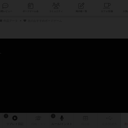
索
新着レビュー
ボードゲーム会
コミュニティ
掲示板一覧
作品データ
次のおすすめボードゲーム
ム
1
1
リプレイ
日記
戦略
・コツ
ルール
/インスト
掲示板
拡張/関連
作
次