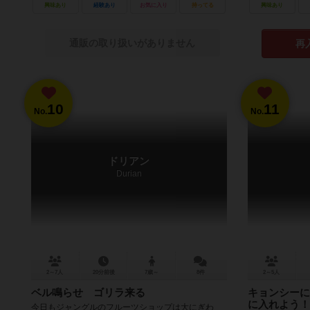
興味あり
経験あり
お気に入り
持ってる
興味あり
通販の取り扱いがありません
再
10
11
No.
No.
ドリアン
Durian
2～7人
20分前後
7歳～
8件
2～5人
ベル鳴らせ ゴリラ来る
キョンシーに
に入れよう！
今日もジャングルのフルーツショップは大にぎわ