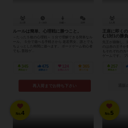
2人用
2～10分
10歳～
22件
2人用
ルールは簡単、心理戦に勝つこと。
王座に即くの
む1対1の勝負!
～たった５枚の心理戦～ １分で理解できる簡単なル
ール。 ５分で遊べる手軽さから 老若男女、誰とでも
先王が崩御し、
ちょっとした時間に遊べます。 ボードゲーム初心者
のは赤の王子か
でも､普段ゲ...
もそれぞれのカ
ゲームです。 プレ
345
475
124
365
257
興味あり
経験あり
お気に入り
持ってる
興味あり
通販
再入荷までお待ち下さい
4
5
No.
No.