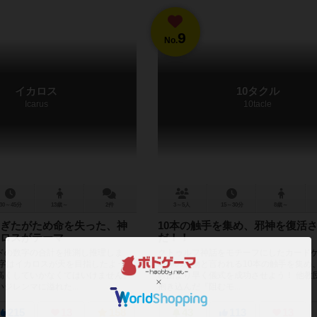
9
No.
イカロス
10タクル
Icarus
10tacle
30～45分
13歳～
2件
3～5人
15～30分
8歳～
ぎたがため命を失った、神
10本の触手を集め、邪神を復活
ロスがテーマ
だ！！
ドの数字の合計を推測し推理しま
クトゥルフ神話をモチーフにしたカード
数字はイカロスが天を目指したよう
邪神の遺物と言われる10本の触手を集め、
高くしていかなくてはいけません。
教団より早く儀式を成功させよう！ 他教
ジレンマに溢れた...
抱き込んだ『阻むモ...
215
13
158
43
113
13