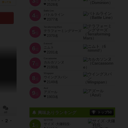
3
位
持ってる
2528名
Battle Line
4
バトルライン
位
2377名
Terraforming Mars
5
テラフォーミングマーズ
位
2370名
6 nimmt!
6
ニムト
位
2201名
Carcassonne
7
カルカソンヌ
位
2190名
Wingspan
8
ウイングスパン
位
2149名
Azul
9
アズール
位
1903名
興味ありランキング
トップ50
6件
・２・
SCYTHE
1
サイズ -大鎌戦役-
位