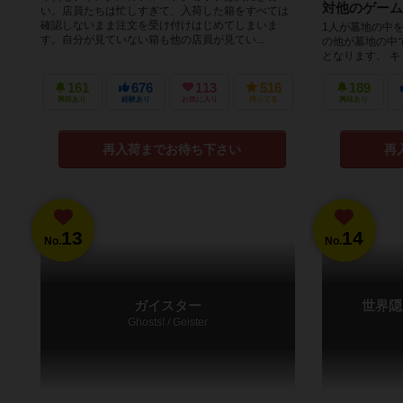
対他のゲーム
い。店員たちは忙しすぎて、入荷した箱をすべては
確認しないまま注文を受け付けはじめてしまいま
1人が墓地の中
す。自分が見ていない箱も他の店員が見てい...
の他が墓地の中
となります。 
まえたら勝ち、ト
161
676
113
516
189
興味あり
経験あり
お気に入り
持ってる
興味あり
再入荷までお待ち下さい
再
13
14
No.
No.
ガイスター
世界隠
Ghosts! / Geister