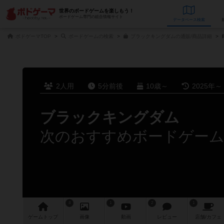
世界のボードゲームを楽しもう！
ボードゲーム専門の総合情報サイト
データベース
検
ボドゲーマTOP
ボードゲームの検索
ブラックキングダムの通販/商品詳細
2人用
5分前後
10歳～
2025年～
ブラックキングダム
次のおすすめボードゲー
8
1
2
1
ゲーム
トップ
画像
動画
レビュー
店舗/
カフェ