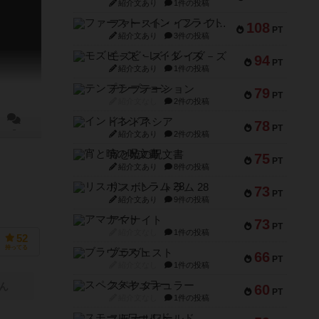
紹介文あり
1件の投稿
ファースト・イン・フライト
108
PT
紹介文あり
3件の投稿
モズビ－ズ・レイダ－ズ
94
PT
紹介文あり
1件の投稿
テンプテーション
79
PT
紹介文なし
2件の投稿
インドネシア
78
PT
－
紹介文あり
2件の投稿
宵と暁の呪文書
75
PT
紹介文あり
8件の投稿
リスボン・トラム 28
73
PT
紹介文あり
9件の投稿
アマナイト
73
PT
紹介文なし
1件の投稿
52
持ってる
ブラヴェスト
66
PT
紹介文なし
1件の投稿
スペクタキュラー
ん
60
PT
紹介文なし
1件の投稿
スモールワールド