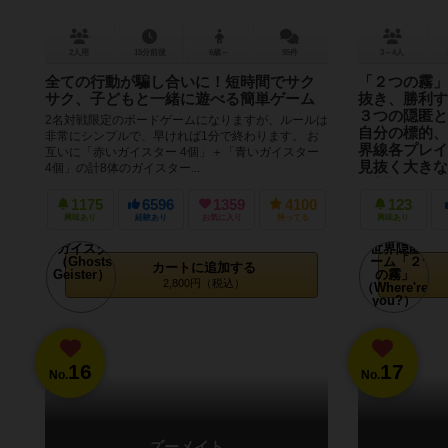
2人用
15分前後
6歳～
95件
3～4人
全ての行動が騙し合いに！短時間でサク
「２つの霧」
サク、子どもと一緒に遊べる簡単ゲーム
抜き、勝利す
３つの隠匿と
2名対戦限定のボードゲームになりますが、ルールは
自分の標的、
非常にシンプルで、早ければ1分で終わります。 お
界線各プレイ
互いに「赤いガイスター 4個」＋「青いガイスター
見抜く大きな
4個」の計8体のガイスター...
を倒せ！
1175
6596
1359
4100
123
Twitterでも情
興味あり
経験あり
お気に入り
持ってる
興味あり
ォローください。
の霧」って何？ 
所...
カートに追加する
2,800円（税込）
16
17
No.
No.
ズーメイト