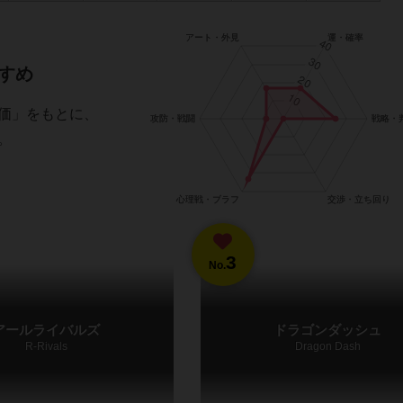
すめ
価」をもとに、
。
3
No.
アールライバルズ
ドラゴンダッシュ
R-Rivals
Dragon Dash