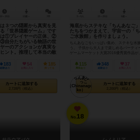
10～15分
12歳～
7件
3～5人
15～20分
6歳～
は３つの隠匿から真実を見
海底からステキな「ちんあなご」
る「世界隠匿ゲーム」です
たちをつかまえて、宇宙一の「ち
は①プレイヤーの正体、②
ご水族館」を作りましょう。
③自分たちがいる物語の世
ちんあなごをいっぱい集め、ステキな水
ヤーのアクションが真実を
う。 子供から大人まで楽しめるパーティ
ヒント。推理して本当の敵
ゲームマーケット大賞2016優秀賞作品が
やすく豪華にリニューアル...
183
54
185
115
348
37
報発信中！「@a_boost_games」をフ
経験あり
お気に入り
持ってる
興味あり
経験あり
お気に入り
 ■目次 １．世界隠匿ゲーム「２つ
２．どんなゲーム？ ３．ブース場
カートに追加する
カートに追加する
2,728円（税込）
2,200円（税込）
18
No.
サラウアバク
シノミリア