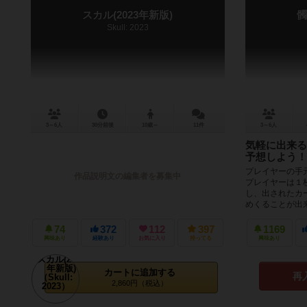
スカル(2023年新版)
髑
Skull: 2023
3～6人
30分前後
10歳～
11件
3～6人
気軽に出来る
予想しよう！
プレイヤーの手
作品説明文の編集者を募集中
プレイヤーは１
し、出されたカ
めくることが出来
74
372
112
397
1169
興味あり
経験あり
お気に入り
持ってる
興味あり
カートに追加する
再
2,860円（税込）