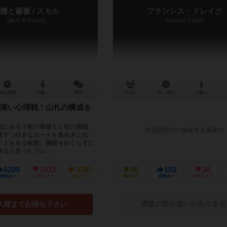
髏と薔薇 / スカル
フランシス・ドレイク
Skull & Roses
Francis Drake
45分前後
14歳～
90件
3～5人
90～120分
14歳～
深い心理戦！山札の構成を
元にある３枚の薔薇と１枚の髑髏。
作品説明文の編集者を募集中
枚ずつ好きなカードを裏向きに出
ードをある枚数、髑髏をめくらずに
ると思ったプレ...
6208
1823
3397
40
103
30
経験あり
お気に入り
持ってる
興味あり
経験あり
お気に入り
通販の取り扱いがありませ
入荷までお待ち下さい