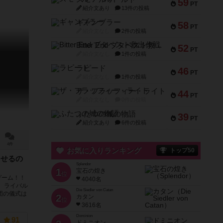
59
PT
紹介文あり
13件の投稿
ギャンブラー
58
PT
紹介文なし
2件の投稿
Bitter End ブタペスト救出作戦
52
PT
紹介文なし
1件の投稿
ラピード
46
PT
紹介文なし
1件の投稿
ザ・フラッフィー・ライト
44
PT
紹介文なし
0件の投稿
ふたつの城の物語
39
PT
紹介文あり
6件の投稿
4件
お気に入りランキング
トップ50
させるの
Splendor
1
宝石の煌き
位
ゲーム！！
4040名
 ライバル
Die Siedler von Catan
団の儀式は
2
カタン
位
3616名
Dominion
91
ドミニオン