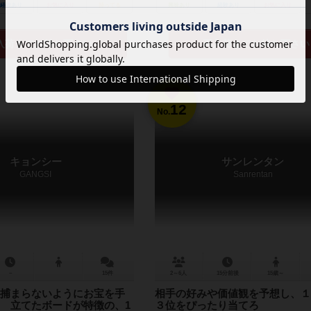
経験あり
お気に入り
持ってる
興味あり
経験あり
お気に入り
入荷までお待ち下さい
再入荷までお待ち下さい
12
No.
キョンシー
サンレンタン
GANGSI
Sanrentan
－
15件
2～6人
15分前後
15歳～
捕まらないようにお宝を手
相手の好みや価値観を予想し、１
 立てたボードが特徴の、1
３位をぴったり当てろ