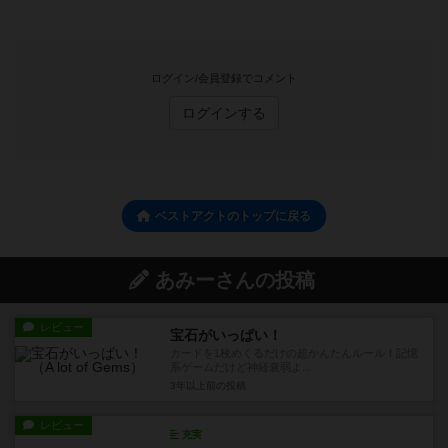
ログイン/会員登録でコメント
ログインする
ベストアクトのトップに戻る
あみーさんの投稿
レビュー
宝石がいっぱい！
カードを1枚めくるだけの超かんたんルール！記憶
系ゲームだけど神経衰弱よ...
3年以上前
の投稿
レビュー
充実