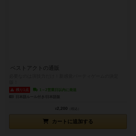
ベストアクトの通販
必要なのは演技力だけ！新感覚パーティゲームの決定
版！
残り1点
1～2営業日以内に発送
日本語ルール付き/日本語版
2,200
¥
（税込）
カートに追加する