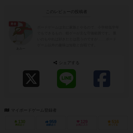
このレビューの投稿者
勇者
ボードゲームは主に家族とやるので、小学校低学年
でもできるもの、軽ゲーが主な守備範囲です。 重
いのもやれば好きだとは思うのですが…… ボード
ゲーム以外の趣味は短歌と合唱です。
あみー
シェアする
マイボードゲーム登録者
130
959
129
516
興味あり
経験あり
お気に入り
持ってる