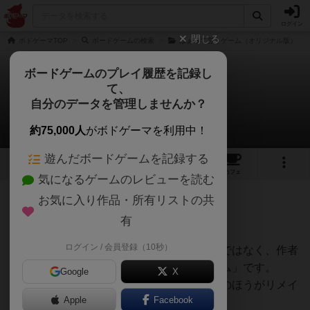
ログイン
閉じる
ボドゲーマTOP
ボードゲームの検索
はぁって言うゲーム（オリジナル版）
ボードゲームのプレイ履歴を記録し
て、
ベストアクト
自分のデータを管理しませんか？
あみーさんのレビュー
約75,000人
がボドゲーマを利用中！
遊んだボードゲームを記録する
3
1
10
117
トップ
画像
動画
レビュー
カフェ
気になるゲームのレビューを読む
お気に入り作品・所有リストの共
116名
0名
0
3年以上前
有
ログイン / 会員登録（10秒）
「はぁって言うゲーム」と似たような……ではなく、作者
もルールも同じ、れっきとした「同じゲーム」です。
Google
X
こっちが元祖で、「はぁって言うゲーム」のほうがリメイ
Apple
Facebook
クなのかな。