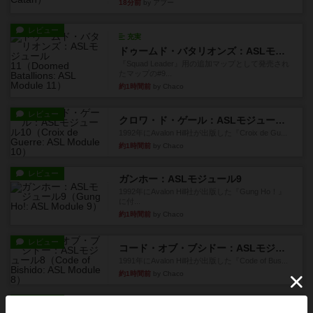
18分前
by アプー
レビュー
充実
ドゥームド・バタリオンズ：ASLモジュール11
『Squad Leader』用の追加マップとして発売され
たマップの#9...
約1時間前
by Chaco
レビュー
クロワ・ド・ゲール：ASLモジュール10
1992年にAvalon Hill社が出版した『Croix de Gu...
約1時間前
by Chaco
レビュー
ガンホー：ASLモジュール9
1992年にAvalon Hill社が出版した『Gung Ho！』
に付...
約1時間前
by Chaco
レビュー
コード・オブ・ブシドー：ASLモジュール8
1991年にAvalon Hill社が出版した『Code of Bus...
約1時間前
by Chaco
レビュー
ザ・ラスト・フラー：ASLモジュール6