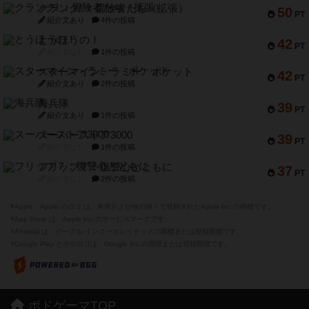
クランク! ：冒険者たち（拡張）
50
PT
紹介文あり
4件の投稿
とうほうの！
42
PT
紹介文なし
1件の投稿
スターマイン・ラミー ポケット
42
PT
紹介文あり
2件の投稿
海兵隊
39
PT
紹介文あり
1件の投稿
スーパーストア3000
39
PT
紹介文なし
1件の投稿
フリップ７：復讐心とともに
37
PT
紹介文なし
2件の投稿
※Apple、Apple のロゴ は、米国および他の国々で登録されたApple Inc.の商標です。
※App Store は、Apple Inc.のサービスマークです。
※Android は、グーグル インコーポレイテッドの商標または登録商標です。
※Google Play とそのロゴは、Google Inc.の商標または登録商標です。
ボドゲーマTOP