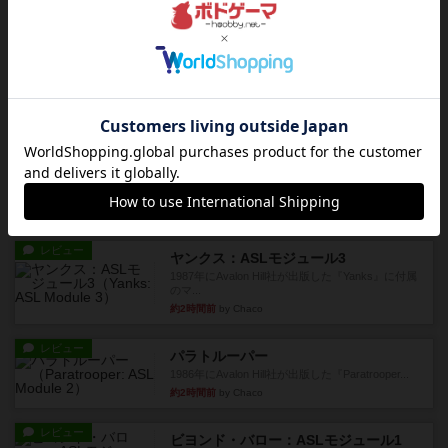
『Squad Leader』用の追加マップとして発売され
たマップ#11...
約2時間前
by Chaco
レビュー
ホロウレギオンズ：ASLモジュール7
1989年にAvalon Hill社が出版した『Hollow Legi...
約2時間前
by Chaco
レビュー
ウエスト・オブ・アラメイン：ASLモジュール5
1988年にAvalon Hill社が出版した『West of Ala...
約2時間前
by Chaco
レビュー
ヤンクス：ASLモジュール3
1987年にAvalon Hill社が出版した『Yanks』に付属
のマ...
約2時間前
by Chaco
レビュー
パラトルーパー
1986年にAvalon Hill社が出版した『Paratrooper...
約2時間前
by Chaco
レビュー
ビヨンド・バロー：ASLモジュール1