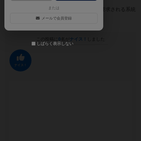
または
こういう、演技というかパフォーマンスを要求される系統
のゲームは、やる人を選びますね。
メールで会員登録
この投稿に
0
名が
ナイス！
しました
しばらく表示しない
ナイス！