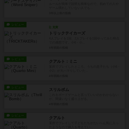
ルールが簡単で説明も簡単なので、初めての人や
ゲーム慣れしていない人でも...
3年以上前
の投稿
レビュー
充実
トリックテイカーズ
4人プレイを1回、2人プレイを1回やってみた時点
での感想です。小6・小...
4年弱前
の投稿
レビュー
クアルト：ミニ
某所でプレイしたところ、うちの息子たち（小6・
小2）が大ハマりしていた...
4年弱前
の投稿
レビュー
スリルボム
これをボードゲームと言っていいのかわからない
が、間違いなく盛り上がる。...
4年弱前
の投稿
レビュー
クアルト
某所でプレイして子どもたちがたいへん気に入っ
たようなので購入を考えてい...