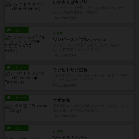
いかさまゴキブリ
「イカサマやり放題」みたいな触れ込みのゲーム
だが、悪党の世界には悪党の...
3年以上前
の投稿
レビュー
充実
ワンピース ビブルラッシュ
ワンピース好きの息子が購入したので遊びまし
た。＜内容物＞キャラクターカ...
3年以上前
の投稿
レビュー
ミソヒトサジ定食
公式だけでいくつかのルールがありますが、基本
は「5文字のカードと7文字...
3年以上前
の投稿
レビュー
すずめ雀
麻雀経験者には多少物足りないが、そんなことは
当たり前。すずめ雀の価値は...
3年以上前
の投稿
レビュー
充実
ワードスナイパー