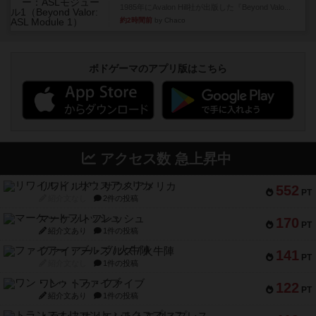
1985年にAvalon Hill社が出版した『Beyond Valo...
約2時間前
by Chaco
ボドゲーマのアプリ版はこちら
アクセス数 急上昇中
リワイルド：サウスアメリカ
552
PT
紹介文なし
2件の投稿
マーケットフレッシュ
170
PT
紹介文あり
1件の投稿
ファイアー・ブルズ / 火牛陣
141
PT
紹介文なし
1件の投稿
ワン・トゥ・ファイブ
122
PT
紹介文あり
1件の投稿
トランスオリエント・エクスプレス