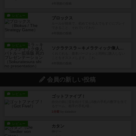
4年弱前
の投稿
レビュー
ブロックス
ルールが簡単で、初めてやる人でもすぐにプレイ
できること、それでいてわり...
4年弱前
の投稿
レビュー
ソクラテスラ～キメラティック偉人バトル～拡張版 死のプレゼンテーション
くれぐれも、基本バージョンと同時に購入しない
ことをオススメします。これ...
4年弱前
の投稿
会員の新しい投稿
レビュー
ゴットファイブ！
自分の前に背を向けて並ぶ5枚の手札の数字を当て
るゲーム。相手の手札/場...
1分前
by daisdice
レビュー
カタン
神ゲー