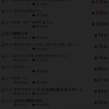
119
PT
紹介文なし
1件の投稿
フラットアイアン
118
PT
紹介文なし
2件の投稿
エコーズ・オブ・タイム
118
PT
紹介文なし
8件の投稿
南北戦争
79
PT
紹介文あり
1件の投稿
キャプテン・フリップ：イスラ・ボンバ
72
PT
紹介文なし
2件の投稿
メメントオンラインタクティクス
70
PT
紹介文あり
4件の投稿
パーミッド
68
PT
紹介文なし
1件の投稿
クリーグ
57
PT
紹介文あり
1件の投稿
セミファイナル ～お前はまだ生きている～
53
PT
紹介文あり
1件の投稿
ふたつの街の物語
52
PT
紹介文あり
18件の投稿