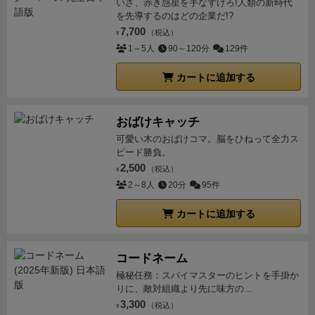
いざ、赤き惑星を手なずけろ!人類の新時代
を先導するのはどの企業だ!?
7,700
（税込）
¥
1～5人
90～120分
129件
カートに追加する
おばけキャッチ
可愛い木のおばけコマ。脳をひねって全力ス
ピード勝負。
2,500
（税込）
¥
2～8人
20分
95件
カートに追加する
コードネーム
極秘任務：スパイマスターのヒントを手掛か
りに、敵対組織より先に味方の...
3,300
（税込）
¥