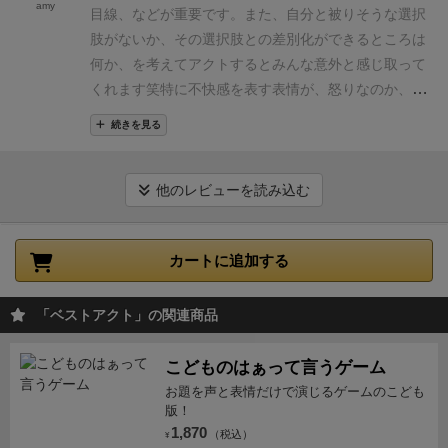
には向いてますね！
一つ持っておくと色んな場で活躍
amy
いました。
それと、個人的に得点トークンをもっと増
目線、などが重要です。
また、自分と被りそうな選択
する良いゲームです(^^♪
やしてほしかったです。パパっと終わるゲームですの
肢がないか、その選択肢との差別化ができるところは
で3回遊んだ合計点で勝負がしたいです。1回のゲーム
何か、を考えてアクトするとみんな意外と感じ取って
で勝敗を決めてしまうのは、いかに表現しやすいお題
くれます笑
特に不快感を表す表情が、怒りなのか、悲
をひけるかの運ゲーになりかねないです。
ですが、な
しみなのか、焦りなのか、無関心なのか、などで微妙
続きを見る
んにせよ。
８人まで遊べてかつ説明もほぼいらなく
に変わるニュアンスを表現するのがコツです。
と、言
て、男女で遊んで盛り上がらない訳がない自分のゲー
ってもとにかく楽しく演じきる！それが大事。
ム会で大活躍しています。このゲームは今後重宝する
他のレビューを読み込む
と思い
ます。
遊評:☆9
カートに追加する
「ベストアクト」の関連商品
こどものはぁって言うゲーム
お題を声と表情だけで演じるゲームのこども
版！
1,870
（税込）
¥