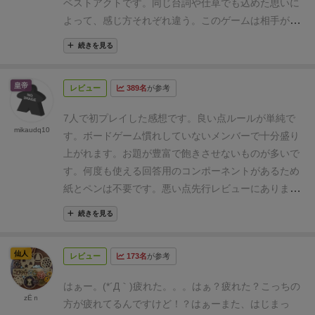
ベストアクトです。
同じ台詞や仕草でも込めた思いに
よって、感じ方それぞれ違う。このゲームは相手がど
ういう思いでそれを良い真似しているのか当てていく
続きを見る
ゲームです。
例えば代表的な「はぁ」っていうゲーム
のお題は
A.なんで？の「はぁ」
B.力をためる「はぁ」
皇帝
レビュー
389名
が参考
C.ぼうぜんの「はぁ」
D.感心の「はぁ」
E.怒りの「は
ぁ」
F.とぼけの「はぁ」
G.驚きの「はぁ」
H.失恋の
7人で初プレイした感想です。
良い点
ルールが単純で
「はぁ」
という８種類がカードに書いてあって、各プ
mikaudq10
す。ボードゲーム慣れしていないメンバーで十分盛り
レイヤーは種類のA~Hどれかのカードを1枚受け取りま
上がれます。
お題が豊富で飽きさせないものが多いで
す。
誰かから順番にそれを行って、その人がどの「は
す。
何度も使える回答用のコンポーネントがあるため
ぁ」を言っているのか予想してトークンを伏せます。
紙とペンは不要です。
悪い点
先行レビューにあります
ジェスチャーは使えませんが表情やニュアンスはアレ
が、8人の場合は最終出番で選択肢がなくなります。
ンジしていいので「ハァ？」「はあ（溜息混じり）」
続きを見る
実質7人が最大プレイ人数です。
演じる側も回答側も
「はぁーーー！！」とか色んな「はぁ」を手番ごとに
当てるしか選択肢がないため、駆け引きの要素に欠け
行っていきます。
皆が1巡行い終わったら、正解発表
仙人
レビュー
173名
が参考
ます。
多人数でやると得点チップが確実に不足しま
です。
自分が他プレイヤーで予想を当てた数+自分の
す。
お題を当ててくれた人の数＝今回の得点になります。
はぁー。(*´Д｀)疲れた。。。
はぁ？疲れた？こっちの
zЁｎ
そういったゲームを何度も行っていくゲームになりま
方が疲れてるんですけど！？
はぁーまた、はじまっ