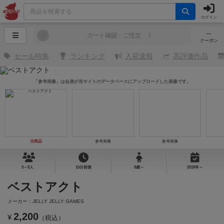
ログイン
─
0
カート確認・ご注文
クーポン
セール特集
ランキング
入荷速報
高評価作品
「参考画像」は会員が当サイトのデータベースにアップロードした画像です。
当商品
参考画像
参考画像
3～8人
15分前後
8歳～
2018年～
ベストアクト
メーカー：JELLY JELLY GAMES
2,200
¥
（税込）