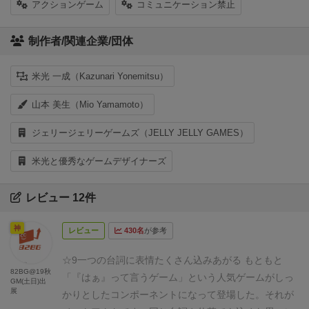
アクションゲーム
コミュニケーション禁止
制作者/関連企業/団体
米光 一成（Kazunari Yonemitsu）
山本 美生（Mio Yamamoto）
ジェリージェリーゲームズ（JELLY JELLY GAMES）
米光と優秀なゲームデザイナーズ
レビュー 12件
神
レビュー
430名
が参考
☆9
一つの台詞に表情たくさん込みあがる
もともと
82BG@19秋
「『はぁ』って言うゲーム」という人気ゲームがしっ
GM(土日)出
展
かりとしたコンポーネントになって登場した。それが