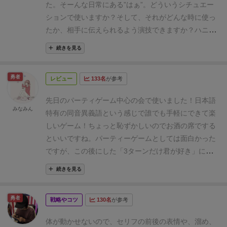
す。
こういうゲーム待っていました。「『はぁ？』
た。
そーんな日常にある”はぁ”。どういうシチュエー
って言うゲーム」はもとから良いゲームだとは思って
ションで使いますか？
そして、それがどんな時に使っ
いましたが、しっかりとしたコンポーネントで何度も
たか、相手に伝えられるよう演技できますか？
ハニカ
遊べる仕様になって活お題の種類もかなり増えまし
ムすがたで”好き”とか言われたら勘違いなんて。。。
続きを見る
た。似たり寄ったりのお題もあればギャグ的な要素も
しないんだからね！(ツンデレうざｗ)
一言しか発しな
多く、内容のセンスがとても好きです。
ただ、この手
いゲームだけど、すごく面白い。
ただし、初対面の方
勇者
のパーティーゲームにルールをとやかく言うのは場違
レビュー
133名
が参考
たちだけでやるにはハードルが高い単語があるのもま
いな気はしますが、8人プレーでの最後の手番が悲し
たしかり。
ナイスなパーティーゲー( ᐛ )و ｸﾞｯ
先日のパーティゲーム中心の会で使いました！日本語
いです。
このゲームは８つの選択肢から、誰がどれを
みなみん
特有の同音異義語という感じで誰でも手軽にできて楽
演じたのか予想していくゲーム進行で、既に使った選
しいゲーム！ちょっと恥ずかしいのでお酒の席でする
択肢を回収して使うことができません。その点は「あ
といいですね。
パーティーゲームとしては面白かった
の選択肢を別のところで使ってしまった」という後悔
ですが、この後にした「3ターンだけ君が好き」に比
をする展開が楽しくはあるのですけど。
8人プレーの
べるとパーティーゲームの意味と質としてはよくある
最後は、どんな演技をしても選択肢が一つしかない状
続きを見る
一時的に盛り上がるだけのパーティーゲームだったか
態になってしまって、やる気を無くします。それを改
な？という印象。
一回目は面白いんですが、数回すれ
善するために、８人目の選択肢を置く前に使用済みの
勇者
戦略やコツ
130名
が参考
ば満足かなー、となり「またしたい！」とはなりにく
トークンと置く前のトークンを1度だけ交換してもよ
いですが、場つなぎ的なちょっとやろうよ！という時
いというルールがあった方がいいのではないかなと思
体が動かせないので、セリフの前後の表情や、溜め、