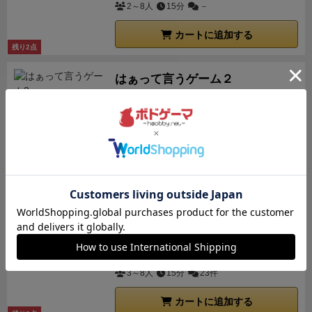
2～8人
15分
－
カートに追加する
残り2点
はぁって言うゲーム２
お題の一言を声と表情だけで表現するパーテ
ィーゲーム第2弾！
1,760
（税込）
¥
7件
カートに追加する
残り1点
はぁって言うゲーム
今言った「はぁ」は、怒ってる?とぼけてる?
それとも、感心してる？
1,760
（税込）
¥
3～8人
15分
23件
カートに追加する