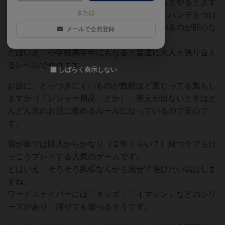
子どもでも遊びやすいですが、大人とまじってやるとさす
または
がに大人のほうが強いので、その辺は適度にハンデをつけ
るなり手加減するなりしましょう。楽しくやるのが肝心な
メールで会員登録
ので……
とはいえ、小学校高学年にもなると普通に大人と張り合え
るレベルでやれます。
しばらく表示しない
お題に、とっつきにくいものが数枚ほど混じってる気もし
ますが（「レジャー用品」とか）、答えが出ないときはど
んどん次のお題に進めるルールになっているので安心で
す。
我が家では購入からかなり（２年くらい？）経つ今でもけ
っこうプレイする人気のゲームです。
とはいえ、そろそろ拡張なんかも混ぜて遊びたい気はしま
すね。
ワードスナイパーには「キッズ」「イマジン」などのシリ
ーズがあり、混ぜても遊べるそうです。