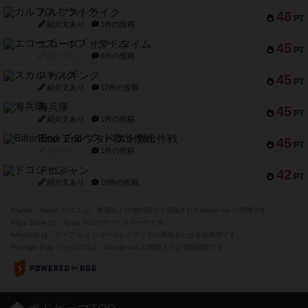
ガルフストライク
46
PT
紹介文あり
1件の投稿
エコーズ・オブ・タイム
45
PT
紹介文なし
8件の投稿
スカルキング
45
PT
紹介文あり
12件の投稿
海兵隊
45
PT
紹介文あり
1件の投稿
Bitter End ブタペスト救出作戦
45
PT
紹介文なし
1件の投稿
ドコジャン
42
PT
紹介文あり
10件の投稿
※Apple、Apple のロゴ は、米国および他の国々で登録されたApple Inc.の商標です。
※App Store は、Apple Inc.のサービスマークです。
※Android は、グーグル インコーポレイテッドの商標または登録商標です。
※Google Play とそのロゴは、Google Inc.の商標または登録商標です。