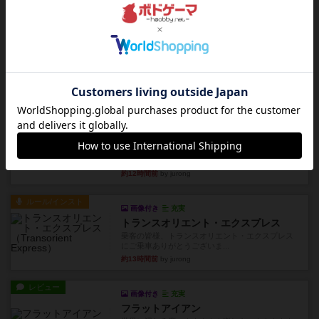
約9時間前
by jurong
レビュー
画像付き
充実
フラットアイアン
1~2人に限定された、エンジンビルド系のシステ
ム選んだ企業ボードに街で...
約9時間前
by あくり
ルール/インスト
画像付き
充実
キャプテン・フリップ：イスラ・ボンバ
イスラ・ボンバを探しに出航!潜水艦を装備し、あ
なたの乗組員を監獄から解...
約12時間前
by jurong
ルール/インスト
画像付き
充実
トランスオリエント・エクスプレス
乗客の皆様、トランスオリエント・エクスプレス
にご乗車ありがとうございま...
約13時間前
by jurong
レビュー
画像付き
充実
フラットアイアン