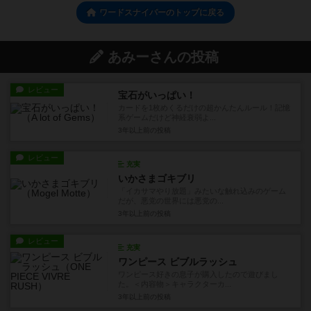
ワードスナイパーのトップに戻る
あみーさんの投稿
レビュー
宝石がいっぱい！
カードを1枚めくるだけの超かんたんルール！記憶
系ゲームだけど神経衰弱よ...
3年以上前
の投稿
レビュー
充実
いかさまゴキブリ
「イカサマやり放題」みたいな触れ込みのゲーム
だが、悪党の世界には悪党の...
3年以上前
の投稿
レビュー
充実
ワンピース ビブルラッシュ
ワンピース好きの息子が購入したので遊びまし
た。＜内容物＞キャラクターカ...
3年以上前
の投稿