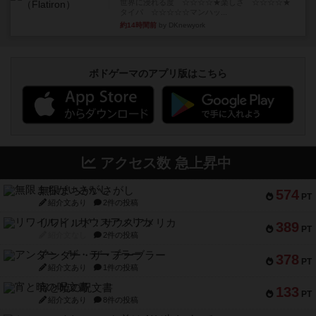
世界に浸れる度 ☆☆☆☆★楽しさ ☆☆☆☆★
タイパ ☆☆☆☆☆マンハッ...
約14時間前
by DKnewyork
ボドゲーマのアプリ版はこちら
アクセス数 急上昇中
無限まちがいさがし
574
PT
紹介文あり
2件の投稿
リワイルド：サウスアメリカ
389
PT
紹介文なし
2件の投稿
アンダー・ザ・テーブラー
378
PT
紹介文あり
1件の投稿
宵と暁の呪文書
133
PT
紹介文あり
8件の投稿