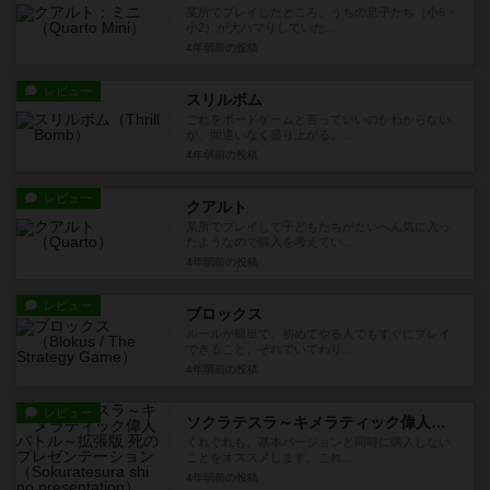
某所でプレイしたところ、うちの息子たち（小6・
小2）が大ハマりしていた...
4年弱前
の投稿
レビュー
スリルボム
これをボードゲームと言っていいのかわからない
が、間違いなく盛り上がる。...
4年弱前
の投稿
レビュー
クアルト
某所でプレイして子どもたちがたいへん気に入っ
たようなので購入を考えてい...
4年弱前
の投稿
レビュー
ブロックス
ルールが簡単で、初めてやる人でもすぐにプレイ
できること、それでいてわり...
4年弱前
の投稿
レビュー
ソクラテスラ～キメラティック偉人バトル～拡張版 死のプレゼンテーション
くれぐれも、基本バージョンと同時に購入しない
ことをオススメします。これ...
4年弱前
の投稿