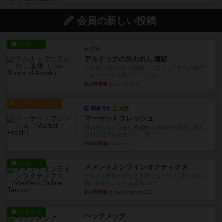
会員の新しい投稿
レビュー
充実
アルナックの失われし遺跡
アナログ対人プレイ数回。クニツィア先生の名作
「エルドラドを探して」にあ...
約1時間前
by おーちゃん
ルール/インスト
画像付き
充実
マーケットフレッシュ
目的あなたの店先に農産物の木箱を戦略的に積み
重ねて在庫を最大化し、競合...
約6時間前
by jurong
レビュー
メメントオンラインタクティクス
どんどん物量が増えて大変になっていく押し付け
合いが楽しいゲーム盛り上が...
約6時間前
by nekomanma222
レビュー
ヘックメック