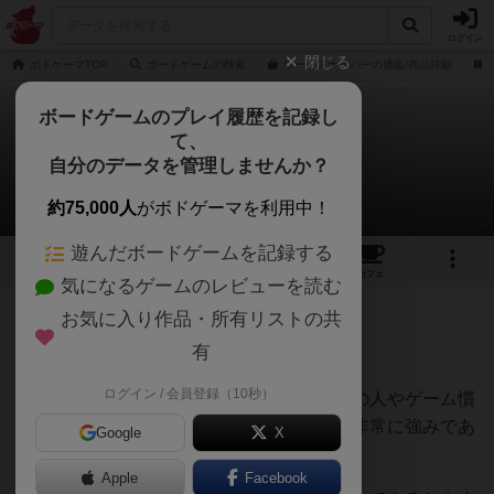
ログイン
閉じる
ボドゲーマTOP
ボードゲームの検索
ワードスナイパーの通販/商品詳細
ボードゲームのプレイ履歴を記録し
て、
ワードスナイパー
自分のデータを管理しませんか？
あみーさんのレビュー
約75,000人
がボドゲーマを利用中！
遊んだボードゲームを記録する
11
19
247
トップ
画像
動画
レビュー
カフェ
気になるゲームのレビューを読む
お気に入り作品・所有リストの共
152名
1名
0
3年以上前
有
ログイン / 会員登録（10秒）
ルールが簡単で説明も簡単なので、初めての人やゲーム慣
れしていない人でもすぐに遊べるところは非常に強みであ
Google
X
ると思います。
Apple
Facebook