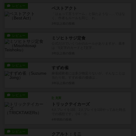
レビュー
ベストアクト
「はぁって言うゲーム」と似たような……ではな
く、作者もルールも同じ、れ...
3年以上前
の投稿
レビュー
ミソヒトサジ定食
公式だけでいくつかのルールがありますが、基本
は「5文字のカードと7文字...
3年以上前
の投稿
レビュー
すずめ雀
麻雀経験者には多少物足りないが、そんなことは
当たり前。すずめ雀の価値は...
3年以上前
の投稿
レビュー
充実
トリックテイカーズ
4人プレイを1回、2人プレイを1回やってみた時点
での感想です。小6・小...
4年弱前
の投稿
レビュー
クアルト：ミニ