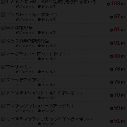
セミファイナル ～お前はまだ生きている～
103
PT
紹介文あり
1件の投稿
ワン・トゥ・ファイブ
97
PT
紹介文あり
1件の投稿
南北戦争
91
PT
紹介文あり
1件の投稿
ふたつの城の物語
91
PT
紹介文あり
6件の投稿
ノームズ・アット・ナイト
88
PT
紹介文なし
1件の投稿
マーリン
76
PT
紹介文あり
6件の投稿
フラットアイアン
75
PT
紹介文なし
2件の投稿
トランスオリエント・エクスプレス
70
PT
紹介文なし
1件の投稿
アンブッシュ！：ムーブアウト！
59
PT
紹介文あり
1件の投稿
キャプテン・フリップ：イスラ・ボンバ
51
PT
紹介文なし
2件の投稿