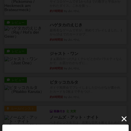
サイコロゲームです1から5までの数字と芋虫がか
かれたダイス。これを振っ...
約7時間前
by みいやん
レビュー
ハゲタカのえじき
超有名なゲームですが、初めてプレイしました。1
から15までのカードがプ...
約8時間前
by みいやん
レビュー
ジャスト・ワン
まぁ面白かった‼️よくテレビとかのバラエティなん
かで、お題がわからずに...
約8時間前
by みいやん
レビュー
ピタッコカルタ
ボドゲ相席会でプレイしましたひらがなが書かれ
たカードを2枚まで手をつけ...
約8時間前
by みいやん
ルール/インスト
画像付き
充実
ノームズ・アット・ナイト
ベネボレンス女王は、忠実な臣民を称えるための
祝宴を開こうとしています。...