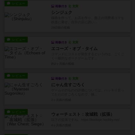
レビュー
画像付き
充実
シンジュク
線路を作って、お店を作り、盤上の消費者コマを
鉄道に乗せ、自分の店に誘い...
29日前
の投稿
レビュー
画像付き
充実
エコーズ・オブ・タイム
コマンドにコストが発生するというのは、ごくご
く一般的なボードゲームです...
約2ヶ月前
の投稿
レビュー
画像付き
充実
にゃん生すごろく
ゲームそのものの評価については、ハッキリ言っ
てただのすごろくなので、猫...
2ヶ月前
の投稿
レビュー
ウォーチェスト：攻城戦（拡張）
以下の拡張ですね。https://bodoge.hoobby.net/...
4ヶ月前
の投稿