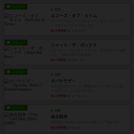
レビュー
充実
エコーズ・オブ・タイム
カードゲームにファイナルファンタジーのアクテ
ィブタイムバトル（もしくは...
約13時間前
by ジェイとと
レビュー
シャット・ザ・ボックス
とてもシンプルなダイスゲーム。2つのダイスを振
って、出目の合計を自分の...
約13時間前
by OSAっち
レビュー
充実
オバケだぞ～
対人アナログプレイ。簡単なルールで誰とでも遊
べるゲーム。こんなの子ども...
約15時間前
by おーちゃん
レビュー
充実
南北戦争
1983年にVictory Gamesが出版した『The Civil ...
約18時間前
by Chaco