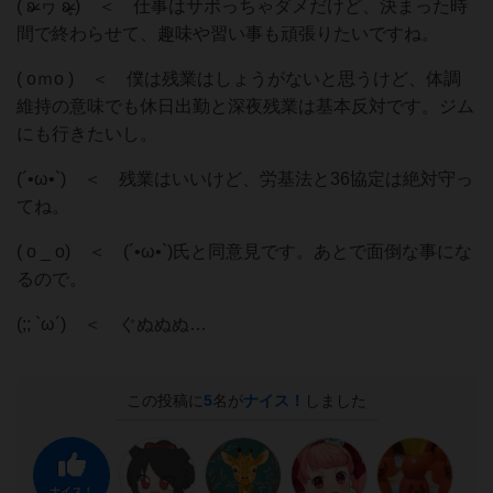
( ʚ̴̶̷́ ヮ ʚ̴̶̷̥̀ ) ＜ 仕事はサボっちゃダメだけど、決まった時
間で終わらせて、趣味や習い事も頑張りたいですね。
( oｍo ) ＜ 僕は残業はしょうがないと思うけど、体調
維持の意味でも休日出勤と深夜残業は基本反対です。ジム
にも行きたいし。
(´•⁠ω•⁠`) ＜ 残業はいいけど、労基法と36協定は絶対守っ
てね。
( o _ o) ＜ (´•⁠ω•⁠`)氏と同意見です。あとで面倒な事にな
るので。
(;; `ω´) ＜ ぐぬぬぬ…
この投稿に
5
名が
ナイス！
しました
ナイス！