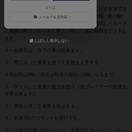
または
このゲームは、月曜日にどの葡萄を入手するか多数決で決
めます。決めたら、火曜日は葡萄絞り機に葡萄の数の駒
メールで会員登録
（以降、葡萄と言います）を入れて回し、選択したカード
の葡萄の数だけ出てきた数だけ樽と一緒に葡萄をゲットし
ます。
しばらく表示しない
水〜金曜日は、以下の事が出来ます。
１．樽に入った葡萄を使って友達を入手する
※開始時は8枚、補充は毎週月曜日に8枚になるまで。
２．ゲットした友達の能力を使う（他プレイヤーの友達を
便乗出来ます）
３．貴族に樽ごと葡萄を納品する。
４．先着2回のコマンドを実行する。
５．今週の仕事は終わりにし、来週のスタートプレーヤー