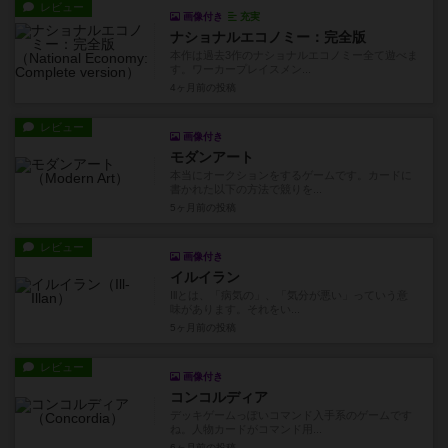
レビュー
画像付き
充実
ナショナルエコノミー：完全版
本作は過去3作のナショナルエコノミー全て遊べま
す。ワーカープレイスメン...
4ヶ月前
の投稿
レビュー
画像付き
モダンアート
本当にオークションをするゲームです。カードに
書かれた以下の方法で競りを...
5ヶ月前
の投稿
レビュー
画像付き
イルイラン
Illとは、「病気の」、「気分が悪い」っていう意
味があります。それをい...
5ヶ月前
の投稿
レビュー
画像付き
コンコルディア
デッキゲームっぽいコマンド入手系のゲームです
ね。人物カードがコマンド用...
6ヶ月前
の投稿