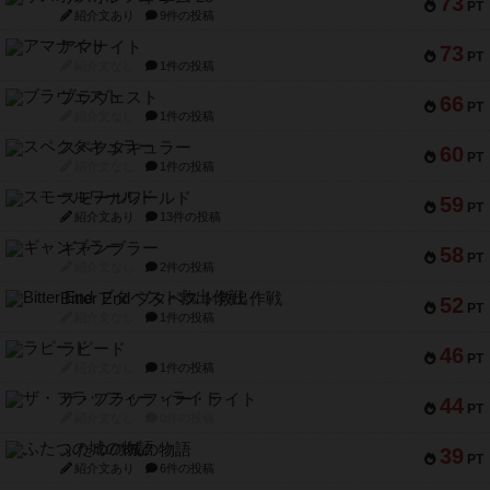
73
PT
紹介文あり
9件の投稿
アマナイト
73
PT
紹介文なし
1件の投稿
ブラヴェスト
66
PT
紹介文なし
1件の投稿
スペクタキュラー
60
PT
紹介文なし
1件の投稿
スモールワールド
59
PT
紹介文あり
13件の投稿
ギャンブラー
58
PT
紹介文なし
2件の投稿
Bitter End ブタペスト救出作戦
52
PT
紹介文なし
1件の投稿
ラピード
46
PT
紹介文なし
1件の投稿
ザ・フラッフィー・ライト
44
PT
紹介文なし
0件の投稿
ふたつの城の物語
39
PT
紹介文あり
6件の投稿