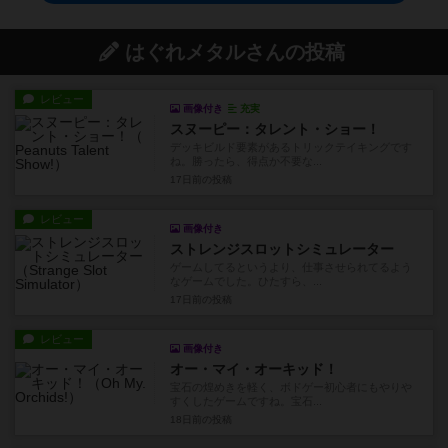
はぐれメタルさんの投稿
レビュー
画像付き
充実
スヌーピー：タレント・ショー！
デッキビルド要素があるトリックテイキングです
ね。勝ったら、得点か不要な...
17日前
の投稿
レビュー
画像付き
ストレンジスロットシミュレーター
ゲームしてるというより、仕事させられてるよう
なゲームでした。ひたすら、...
17日前
の投稿
レビュー
画像付き
オー・マイ・オーキッド！
宝石の煌めきを軽く、ボドゲー初心者にもやりや
すくしたゲームですね。宝石...
18日前
の投稿