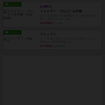
レビュー
画像付き
ファイアー・ブルズ / 火牛陣
火牛を引き連れて敵を殲滅させる。縦か斜めで前2
列まで攻撃できるが、自分...
約20時間前
by うらまこ
レビュー
フリップ７
カードをめくるかパスをするかを決めてパスした
時のカード数字が得点になる...
約21時間前
by mob567