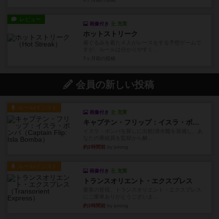
レビュー
画像付き
充実
ホットストリーク
着ぐるみを着た４人がレースをする予想ゲームで
すが、ルールは分かりやすく...
7ヶ月前
の投稿
会員の新しい投稿
ルール/インスト
画像付き
充実
キャプテン・フリップ：イスラ・ボンバ
イスラ・ボンバを探しに出航!潜水艦を装備し、あ
なたの乗組員を監獄から解...
約2時間前
by jurong
ルール/インスト
画像付き
充実
トランスオリエント・エクスプレス
乗客の皆様、トランスオリエント・エクスプレス
にご乗車ありがとうございま...
約3時間前
by jurong