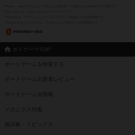
※Apple、Apple のロゴ は、米国および他の国々で登録されたApple Inc.の商標です。
※App Store は、Apple Inc.のサービスマークです。
※Android は、グーグル インコーポレイテッドの商標または登録商標です。
※Google Play とそのロゴは、Google Inc.の商標または登録商標です。
ボドゲーマTOP
ボードゲームを検索する
ボードゲームの新着レビュー
ボードゲーム会情報
メカニクス特集
掲示板・トピックス