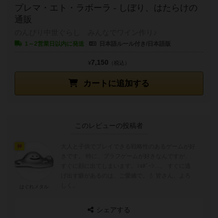
プレマ・エト・ラボーラ - しぼり、はたらけの
通販
のんびり中世ぐらし みんなでワイン作り♪
1～2営業日以内に発送
日本語ルール付き/日本語版
7,150
¥
（税込）
カートに追加する
このレビューの投稿者
大人と子供でプレイできる戦略性のあるゲームが好
神
きです。 特に、ブラフゲームが好きなんですが、
すぐに顔に出てしまいます。ｼｮﾎﾞｰﾝ…。 すぐに逃
げ出す癖があるのは、ご愛嬌で。💧 皆さん、よろ
しく。
はぐれメタル
シェアする