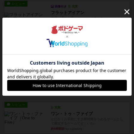
レビュー
画像付き
充実
フラットアイアン
世界に浸れる度 ☆☆☆☆★楽しさ ☆☆☆☆★
タイパ ☆☆☆☆☆マンハッ...
約4時間前
by DKnewyork
レビュー
花火：スターマイン
自分のカードは見えず他のプレイヤーのカードが
見える状態でカードを教えた...
約6時間前
by mob567
レビュー
充実
アンダー・ザ・テーブラー
笑えるバカゲームを集めているライトゲーマーと
してのレビューです。正体隠...
約8時間前
by toyota
レビュー
充実
ワン・トゥ・ファイブ
とにかくお手軽にすき間時間をうめるゲームとし
て重宝するゲームです。いわ...
約9時間前
by nabekoh