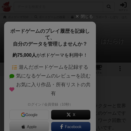
ログイン
閉じる
ボドゲーマTOP
ボードゲームの検索
プレマ・エト・ラボーラ - しぼり、はたら
ボードゲームのプレイ履歴を記録し
て、
プレマ・エト・ラボーラ - しぼり、はたらけ
自分のデータを管理しませんか？
はぐれメタルさんのレビュー
約75,000人
がボドゲーマを利用中！
遊んだボードゲームを記録する
6
1
3
1
トップ
画像
動画
レビュー
カフェ
気になるゲームのレビューを読む
お気に入り作品・所有リストの共
261名
5名
0
8ヶ月前
有
ログイン / 会員登録（10秒）
深夜アニメに出てくる中世の牧歌的なキャラクターと世界
観でワーカープレイスメントをしている感じのゲームです
Google
X
ね。（厳密に言うと、ワーカー駒ではなく、ワーク回数で
Apple
Facebook
すが。）葡萄絞り機のコンポーネントが楽しいです。