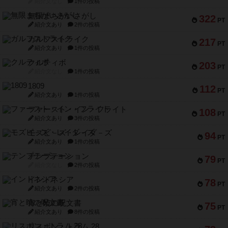
紹介文なし
1件の投稿
無限まちがいさがし
322
PT
紹介文あり
2件の投稿
ガルフストライク
217
PT
紹介文あり
1件の投稿
クルティボ
203
PT
紹介文なし
1件の投稿
1809
112
PT
紹介文あり
1件の投稿
ファースト・イン・フライト
108
PT
紹介文あり
3件の投稿
モズビ－ズ・レイダ－ズ
94
PT
紹介文あり
1件の投稿
テンプテーション
79
PT
紹介文なし
2件の投稿
インドネシア
78
PT
紹介文あり
2件の投稿
宵と暁の呪文書
75
PT
紹介文あり
8件の投稿
リスボン・トラム 28