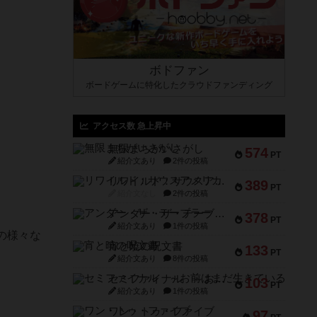
ボドファン
ボードゲームに特化したクラウドファンディング
アクセス数 急上昇中
無限まちがいさがし
574
PT
紹介文あり
2件の投稿
リワイルド：サウスアメリカ
389
PT
紹介文なし
2件の投稿
アンダー・ザ・テーブラー
378
PT
紹介文あり
1件の投稿
の様々な
宵と暁の呪文書
133
PT
紹介文あり
8件の投稿
セミファイナル ～お前はまだ生きている～
103
PT
紹介文あり
1件の投稿
ワン・トゥ・ファイブ
97