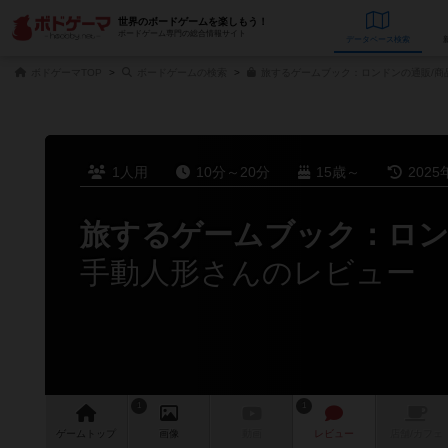
世界のボードゲームを楽しもう！
ボードゲーム専門の総合情報サイト
データベース
検
ボドゲーマTOP
ボードゲームの検索
旅するゲームブック：ロンドンの通販/商
1人用
10分～20分
15歳～
2025
旅するゲームブック：ロ
手動人形さんのレビュー
1
1
ゲーム
トップ
画像
動画
レビュー
店舗/
カフェ