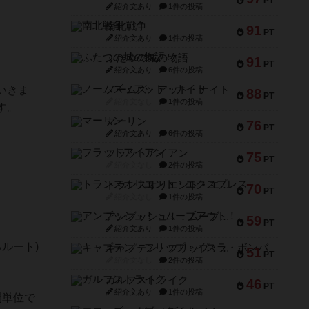
PT
紹介文あり
1件の投稿
南北戦争
91
PT
紹介文あり
1件の投稿
ふたつの城の物語
91
PT
紹介文あり
6件の投稿
いきま
ノームズ・アット・ナイト
88
PT
紹介文なし
1件の投稿
す。
マーリン
76
PT
紹介文あり
6件の投稿
フラットアイアン
75
PT
紹介文なし
2件の投稿
トランスオリエント・エクスプレス
70
PT
紹介文なし
1件の投稿
アンブッシュ！：ムーブアウト！
59
PT
紹介文あり
1件の投稿
ルート)
キャプテン・フリップ：イスラ・ボンバ
51
PT
紹介文なし
2件の投稿
ガルフストライク
46
PT
紹介文あり
1件の投稿
間単位で