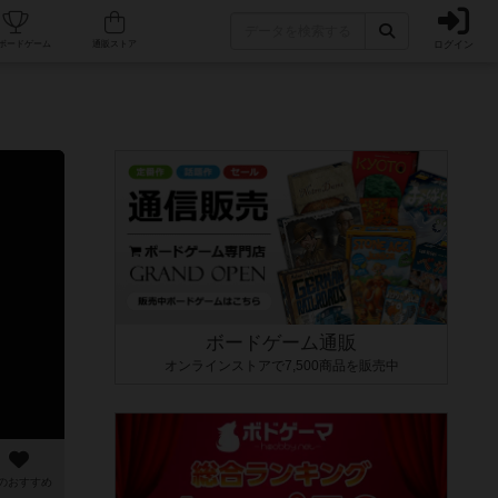
ログイン
カフェ/店舗
人気ボードゲーム
通販ストア
ボードゲーム通販
オンラインストアで7,500商品を販売中
のおすすめ