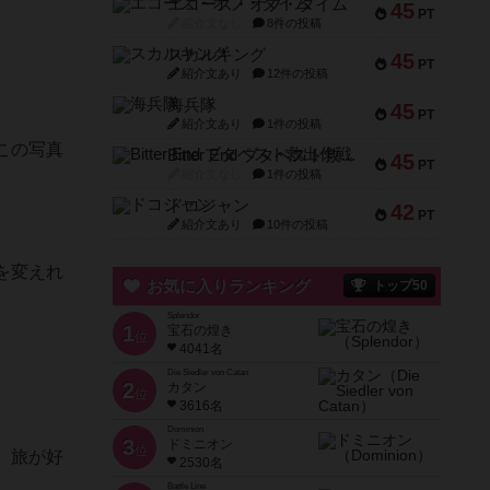
エコーズ・オブ・タイム
45
PT
紹介文なし
8件の投稿
スカルキング
45
PT
紹介文あり
12件の投稿
海兵隊
45
PT
紹介文あり
1件の投稿
この写真
Bitter End ブタペスト救出作戦
45
PT
紹介文なし
1件の投稿
ドコジャン
42
PT
紹介文あり
10件の投稿
を変えれ
お気に入りランキング
トップ50
Splendor
1
宝石の煌き
位
4041名
Die Siedler von Catan
2
カタン
位
3616名
Dominion
3
ドミニオン
位
、旅が好
2530名
Battle Line