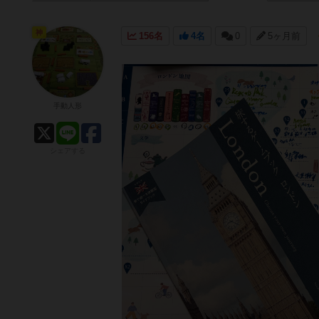
神
156名
4名
0
5ヶ月前
手動人形
シェアする