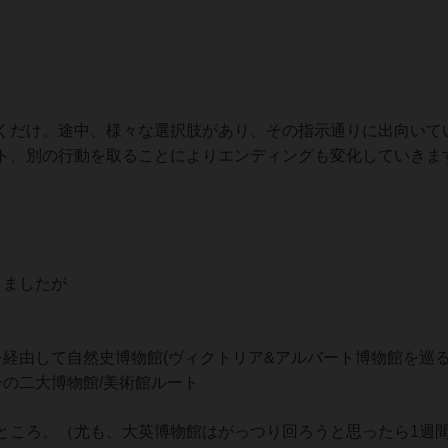
くだけ。途中、様々な選択肢があり、その指示通りに出向いて
ト、別の行動を取ることによりエンディングも変化していきま
しましたが
ト
経由して自然史博物館(ヴィクトリア&アルバート博物館を巡る
の二大博物館/美術館ルート
ところ。（尤も、大英博物館はがっつり回ろうと思ったら1週