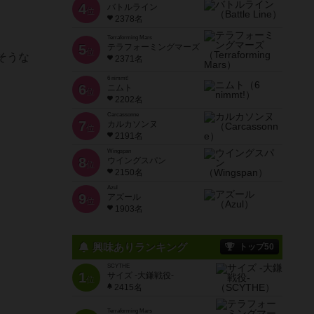
4
バトルライン
位
2378名
Terraforming Mars
5
テラフォーミングマーズ
位
そうな
2371名
6 nimmt!
6
ニムト
位
2202名
Carcassonne
7
カルカソンヌ
位
2191名
Wingspan
8
ウイングスパン
位
2150名
Azul
9
アズール
位
1903名
興味ありランキング
トップ50
SCYTHE
1
サイズ -大鎌戦役-
位
2415名
Terraforming Mars