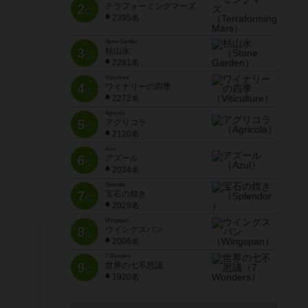
2
テラフォーミングマーズ
位
2395名
Stone Garden
3
枯山水
位
2281名
Viticulture
4
ワイナリーの四季
位
2272名
Agricola
5
アグリコラ
位
2120名
Azul
6
アズール
位
2034名
Splendor
7
宝石の煌き
位
2029名
Wingspan
8
ウイングスパン
位
2006名
7 Wonders
9
世界の七不思議
位
1920名