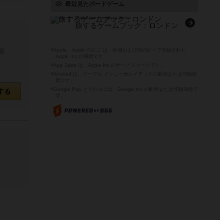
最近見たボードゲーム
Choose your own journey: London
旅するゲームブック：ロンドン
弾
※Apple、Apple のロゴ は、米国および他の国々で登録された
Apple Inc.の商標です。
※App Store は、Apple Inc.のサービスマークです。
※Android は、グーグル インコーポレイテッドの商標または登録商
標です。
※Google Play とそのロゴは、Google Inc.の商標または登録商標で
する
す。