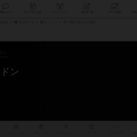
索
新着レビュー
ボードゲーム会
コミュニティ
掲示板一覧
品詳細
作品データ
レビュー
手動人形さんの投稿
年～
ンドン
リプレイ
日記
戦略
・コツ
ルール
/インスト
掲示板
拡張/関連
作
次