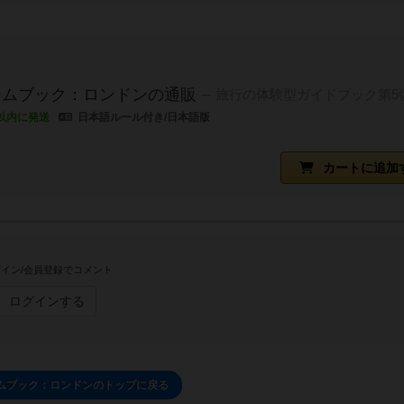
ームブック：ロンドンの通販
旅行の体験型ガイドブック第5
以内に発送
日本語ルール付き/日本語版
カートに追加
イン/会員登録でコメント
ログインする
ムブック：ロンドンのトップに戻る