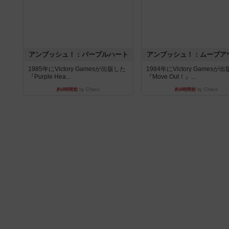
アンブッシュ！：パープルハート
アンブッシュ！：ムーブア
1985年にVictory Gamesが出版した
1984年にVictory Gamesが
『Purple Hea...
『Move Out！』...
約4時間前
by Chaco
約4時間前
by Chaco