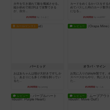
火牛を引き連れて敵を殲滅させる。
カードをめくるかパスをする
縦か斜めで前2列まで攻撃できる
めてパスした時のカード数字
が、自分...
になる...
約2時間前
by うらまこ
約2時間前
by mob567
ルール/インスト
レビュー
パーミッド
オラパ・マイン
おばあちゃんは猫が大好きです!しか
お気に入りのplayte製です。
し、あまりにも多くの猫を飼ってい
スペースからやり、気に入り
るた...
た...
約2時間前
by jurong
約3時間前
by くみ
レビュー
レビュー