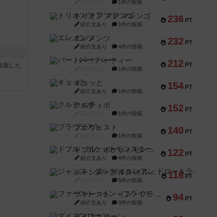
紹介文なし
1件の投稿
トリオンフ ア マレンゴ
236
PT
紹介文あり
1件の投稿
エレメンツ
232
PT
紹介文あり
4件の投稿
バー！パーティー
212
PT
sが出版した
紹介文なし
1件の投稿
ギョッと
154
PT
紹介文あり
1件の投稿
クルティボ
152
PT
紹介文なし
1件の投稿
ブラヴェスト
140
PT
紹介文なし
1件の投稿
ドブル：ポケットモンスター
122
PT
紹介文あり
4件の投稿
ジャンヌ・ダルク-オルレアン ドロー＆ライト
118
PT
紹介文なし
5件の投稿
ファースト・イン・フライト
94
PT
紹介文あり
3件の投稿
ダイススローン