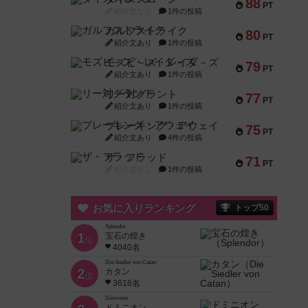
88
PT
紹介文なし
1件の投稿
ガルフストライク
80
PT
紹介文あり
1件の投稿
モズビ－ズ・レイダ－ズ
79
PT
紹介文あり
1件の投稿
リー対グラント
77
PT
紹介文あり
1件の投稿
ブレーキング・アウェイ
75
PT
紹介文あり
4件の投稿
ザ・フラッド
71
PT
紹介文なし
1件の投稿
お気に入りランキング
トップ50
Splendor
1
宝石の煌き
位
4040名
Die Siedler von Catan
2
カタン
位
3616名
Dominion
ドミニオン