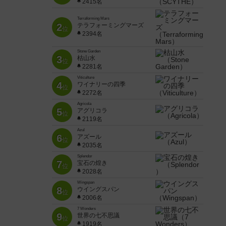
2415名
Terraforming Mars
2
テラフォーミングマーズ
位
2394名
Stone Garden
3
枯山水
位
2281名
Viticulture
4
ワイナリーの四季
位
2272名
Agricola
5
アグリコラ
位
2119名
Azul
6
アズール
位
2035名
Splendor
7
宝石の煌き
位
2028名
Wingspan
8
ウイングスパン
位
2006名
7 Wonders
9
世界の七不思議
位
1919名