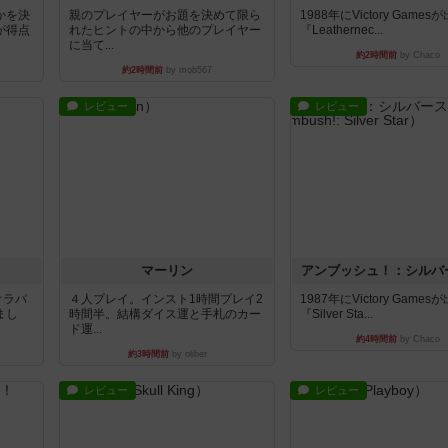
かを決
親のプレイヤーがお題を決めて限ら
1988年にVictory Game
が得点
れたヒントの中から他のプレイヤー
『Leathernec...
に当て...
約2時間前
by Chaco
約2時間前
by mob567
レビュー
レビュー
マーリン
アンブッシュ！：シルバ
オラパ
４人プレイ。インスト1時間プレイ2
1987年にVictory Game
まし
時間半。結構ダイス運と手札のカー
『Silver Sta...
ド運...
約4時間前
by Chaco
約3時間前
by oliber
レビュー
レビュー