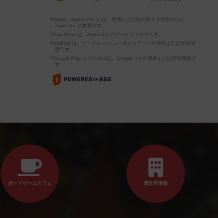
※Apple、Apple のロゴ は、米国および他の国々で登録された
Apple Inc.の商標です。
※App Store は、Apple Inc.のサービスマークです。
※Android は、グーグル インコーポレイテッドの商標または登録商
標です。
※Google Play とそのロゴは、Google Inc.の商標または登録商標で
す。
ボードゲームカフェ
運営者情報