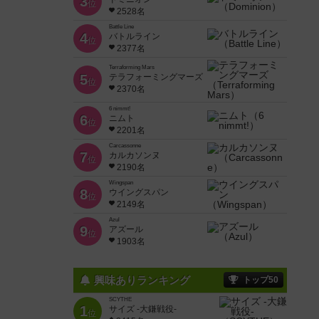
3
位
2528名
Battle Line
4
バトルライン
位
2377名
Terraforming Mars
5
テラフォーミングマーズ
位
2370名
6 nimmt!
6
ニムト
位
2201名
Carcassonne
7
カルカソンヌ
位
2190名
Wingspan
8
ウイングスパン
位
2149名
Azul
9
アズール
位
1903名
興味ありランキング
トップ50
SCYTHE
1
サイズ -大鎌戦役-
位