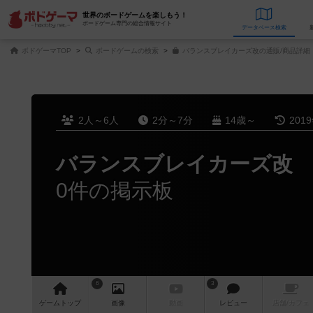
世界のボードゲームを楽しもう！
ボードゲーム専門の総合情報サイト
データベース
検
ボドゲーマTOP
ボードゲームの検索
バランスブレイカーズ改の通販/商品詳細
2人～6人
2分～7分
14歳～
201
バランスブレイカーズ改
0件の掲示板
6
3
ゲーム
トップ
画像
動画
レビュー
店舗/
カフェ