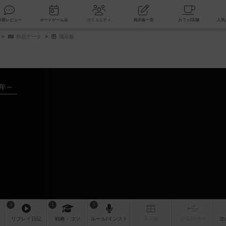
索
新着レビュー
ボードゲーム会
コミュニティ
掲示板一覧
作品データ
掲示板
9年～
3
1
1
リプレイ
日記
戦略
・コツ
ルール
/インスト
掲示板
拡張/関連
作
次