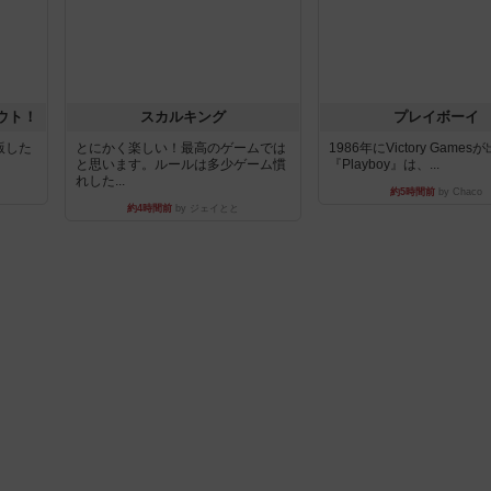
ウト！
スカルキング
プレイボーイ
出版した
とにかく楽しい！最高のゲームでは
1986年にVictory Game
と思います。ルールは多少ゲーム慣
『Playboy』は、...
れした...
約5時間前
by Chaco
約4時間前
by ジェイとと