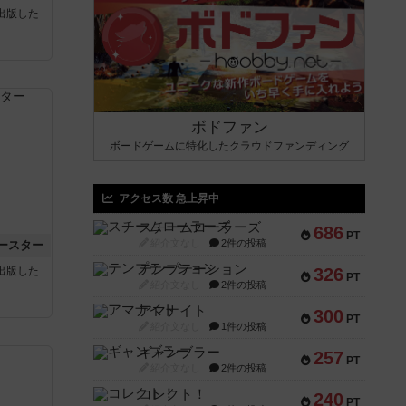
sが出版した
ボドファン
ボードゲームに特化したクラウドファンディング
アクセス数 急上昇中
スチームローラーズ
686
PT
紹介文なし
2件の投稿
ースター
テンプテーション
sが出版した
326
PT
紹介文なし
2件の投稿
アマナイト
300
PT
紹介文なし
1件の投稿
ギャンブラー
257
PT
紹介文なし
2件の投稿
コレクト！
240
PT