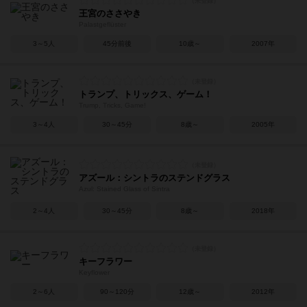
王宮のささやき
Palastgeflüster
3～5人
45分前後
10歳～
2007年
トランプ、トリックス、ゲーム！
Trump, Tricks, Game!
3～4人
30～45分
8歳～
2005年
アズール：シントラのステンドグラス
Azul: Stained Glass of Sintra
2～4人
30～45分
8歳～
2018年
キーフラワー
Keyflower
2～6人
90～120分
12歳～
2012年