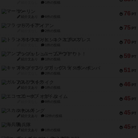
フラットアイアン
75
PT
紹介文なし
2件の投稿
トランスオリエント・エクスプレス
70
PT
紹介文なし
1件の投稿
アンブッシュ！：ムーブアウト！
59
PT
紹介文あり
1件の投稿
キャプテン・フリップ：イスラ・ボンバ
51
PT
紹介文なし
2件の投稿
ガルフストライク
46
PT
紹介文あり
1件の投稿
エコーズ・オブ・タイム
45
PT
紹介文なし
8件の投稿
スカルキング
45
PT
紹介文あり
12件の投稿
海兵隊
45
PT
紹介文あり
1件の投稿
Bitter End ブタペスト救出作戦
45
PT
紹介文なし
1件の投稿
ドコジャン
42
PT
紹介文あり
10件の投稿