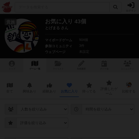
ログイン
お気に入り 43個
貴族
とげまる さん
904個
マイボードゲーム
3件
参加コミュニティ
未設定
ウェブページ
トップ
ゲーム一覧
マイリスト
投稿履歴
ボ
ドゲ
会
コミュニティ
評価したゲ
全て
興味あり
経験あり
お気に入り
持ってる
比較する
ーム