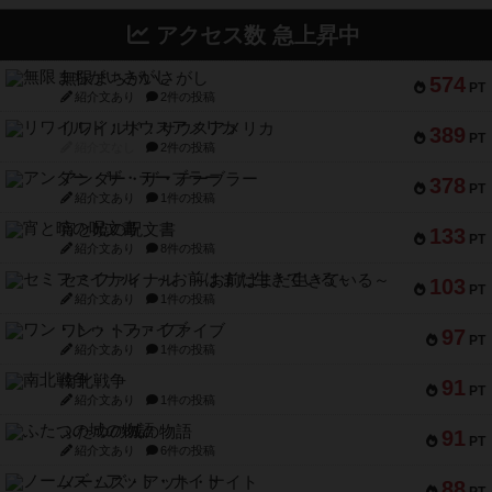
574
PT
紹介文あり
2件の投稿
リワイルド：サウスアメリカ
389
PT
紹介文なし
2件の投稿
アンダー・ザ・テーブラー
378
PT
紹介文あり
1件の投稿
宵と暁の呪文書
133
PT
紹介文あり
8件の投稿
セミファイナル ～お前はまだ生きている～
103
PT
紹介文あり
1件の投稿
ワン・トゥ・ファイブ
97
PT
紹介文あり
1件の投稿
南北戦争
91
PT
紹介文あり
1件の投稿
ふたつの城の物語
91
PT
紹介文あり
6件の投稿
ノームズ・アット・ナイト
88
PT
紹介文なし
1件の投稿
マーリン
76
PT
紹介文あり
6件の投稿