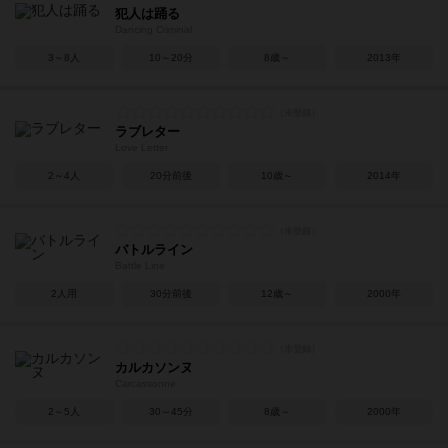
犯人は踊る
Dancing Criminal
3～8人
10～20分
8歳～
2013年
ラブレター
Love Letter
2～4人
20分前後
10歳～
2014年
バトルライン
Battle Line
2人用
30分前後
12歳～
2000年
カルカソンヌ
Carcassonne
2～5人
30～45分
8歳～
2000年