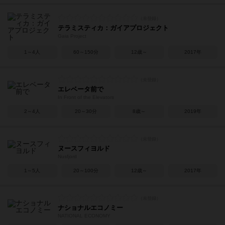
テラミスティカ：ガイアプロジェクト
Gaia Project
1～4人
60～150分
12歳～
2017年
エレベータ前で
In Front of the Elevators
2～4人
20～30分
8歳～
2019年
ヌースフィヨルド
Nusfjord
1～5人
20～100分
12歳～
2017年
ナショナルエコノミー
NATIONAL ECONOMY