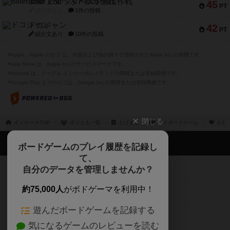
※Apple、Apple のロゴ は、米国および他の国々で登録されたApple Inc.の商標です。
※App Store は、Apple Inc.のサービスマークです。
※Android は、グーグル インコーポレイテッドの商標または登録商標です。
※Google Play とそのロゴは、Google Inc.の商標または登録商標です。
閉じる
ボドゲーマTOP
ボドとも一覧
とげまる
マイボードゲーム
お気
ボドゲーマTOP
ボードゲームのプレイ履歴を記録し
て、
ボードゲームを検索する
自分のデータを管理しませんか？
約75,000人
がボドゲーマを利用中！
ボードゲームの新着レビュー
遊んだボードゲームを記録する
ボードゲーム会情報
気になるゲームのレビューを読む
お気に入り作品・所有リストの共
メカニクス特集
有