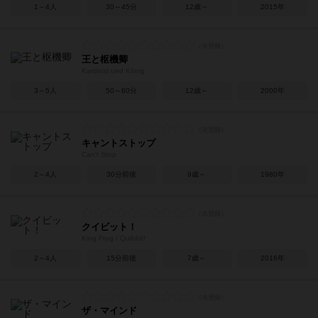
1～4人
30～45分
12歳～
2015年
王と枢機卿
Kardinal und König
3～5人
50～60分
12歳～
2000年
キャントストップ
Can't Stop
2～4人
30分前後
9歳～
1980年
クイビット！
King Frog / Quibbit!
2～4人
15分前後
7歳～
2016年
ザ・マインド