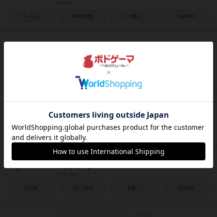
Acquire
2～6人
90分前後
12歳～
1962年
ブロックス
Blokus / The Strategy Game
2～4人
20分前後
7歳～
2002年
ボブジテン
Bob Jiten
3～8人
30分前後
10歳～
2017年
パッチワーク
Patchwork
2人用
15～30分
8歳～
2014年