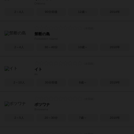
Orléans
2～4人
90分前後
12歳～
2014年
禁断の島
Forbidden Island
2～4人
30～40分
10歳～
2010年
イト
ito
2～10人
30分前後
8歳～
2019年
ボツワナ
Botswana
2～5人
20～30分
7歳～
2010年