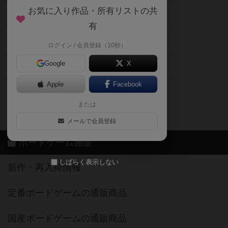
掲示板・トピックス
ログイン / 会員登録（10秒）
Google
X
ボドとも・会員一覧
Apple
Facebook
ボードゲーム業界コラム
または
ボドゲーマご利用案内
メールで会員登録
ボードゲーム通販
しばらく表示しない
新作・再入荷情報
定番ボードゲームの通販商品
国産ボードゲームの通販商品
子供向けボードゲームの通販商品