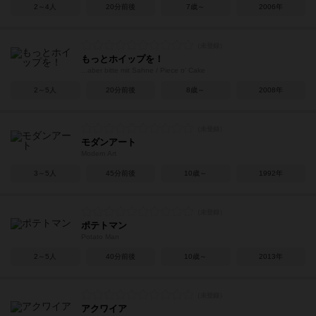
2～4人
20分前後
7歳～
2006年
もっとホイップを！
...aber bitte mit Sahne / Piece o' Cake
2～5人
20分前後
8歳～
2008年
モダンアート
Modern Art
3～5人
45分前後
10歳～
1992年
ポテトマン
Potato Man
2～5人
40分前後
10歳～
2013年
アクワイア