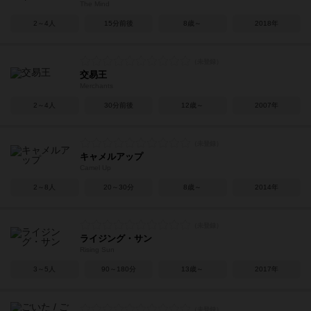
The Mind
2～4人
15分前後
8歳～
2018年
交易王
Merchants
2～4人
30分前後
12歳～
2007年
キャメルアップ
Camel Up
2～8人
20～30分
8歳～
2014年
ライジング・サン
Rising Sun
3～5人
90～180分
13歳～
2017年