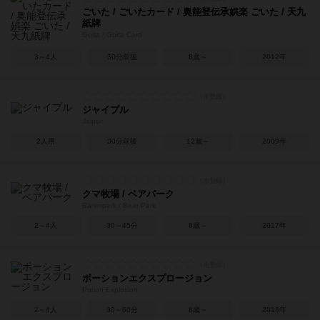
ごいた / ごいたカード / 奥能登伝承娯楽 ごいた / 天九
紙牌
Goita / Goita Card
3～4人
30分前後
8歳～
2012年
ジャイプル
Jaipur
2人用
30分前後
12歳～
2009年
クマ牧場 / ベアパーク
Bärenpark / Bear Park
2～4人
30～45分
8歳～
2017年
ポーションエクスプロージョン
Potion Explosion
2～4人
30～60分
8歳～
2016年