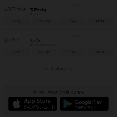
宝石の煌き
Splendor
2～4人
30分前後
10歳～
2014年
カタン
Die Siedler von Catan
3～4人
40～60分
10歳～
1995年
ボドゲーマのアプリ版はこちら
アクセス数 急上昇中
無限まちがいさがし