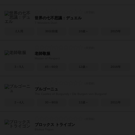
世界の七不思議：デュエル
7 Wonders Duel
2人用
30分前後
10歳～
2015年
老師敬服
Master of Respect
3～5人
45～60分
12歳～
2016年
ブルゴーニュ
The Castles of Burgundy / Die Burgen von Burgund
2～4人
30～90分
12歳～
2011年
ブロックス トライゴン
Blokus Trigon