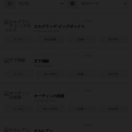
エルグランデ ビッグボックス
El Grande Big Box
2～5人
90分前後
12歳～
2015年
天下鳴動
Tenka Meidou
2～4人
20～40分
10歳～
2017年
オーディンの祝祭
A Feast for Odin
1～4人
30～120分
12歳～
2016年
オルレアン