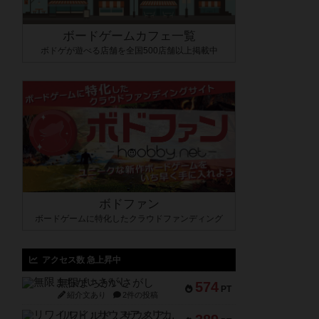
ボードゲームカフェ一覧
ボドゲが遊べる店舗を全国500店舗以上掲載中
ボドファン
ボードゲームに特化したクラウドファンディング
アクセス数 急上昇中
無限まちがいさがし
574
PT
紹介文あり
2件の投稿
リワイルド：サウスアメリカ