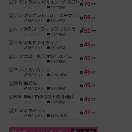
トランスオリエント・エクスプレス
70
PT
紹介文なし
1件の投稿
アンブッシュ！：ムーブアウト！
59
PT
紹介文あり
1件の投稿
キャプテン・フリップ：イスラ・ボンバ
51
PT
紹介文なし
2件の投稿
ガルフストライク
46
PT
紹介文あり
1件の投稿
エコーズ・オブ・タイム
45
PT
紹介文なし
8件の投稿
スカルキング
45
PT
紹介文あり
12件の投稿
海兵隊
45
PT
紹介文あり
1件の投稿
Bitter End ブタペスト救出作戦
45
PT
紹介文なし
1件の投稿
ドコジャン
42
PT
紹介文あり
10件の投稿