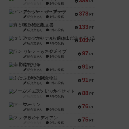
389
PT
紹介文なし
2件の投稿
アンダー・ザ・テーブラー
378
PT
紹介文あり
1件の投稿
宵と暁の呪文書
133
PT
紹介文あり
8件の投稿
セミファイナル ～お前はまだ生きている～
103
PT
紹介文あり
1件の投稿
ワン・トゥ・ファイブ
97
PT
紹介文あり
1件の投稿
南北戦争
91
PT
紹介文あり
1件の投稿
ふたつの城の物語
91
PT
紹介文あり
6件の投稿
ノームズ・アット・ナイト
88
PT
紹介文なし
1件の投稿
マーリン
76
PT
紹介文あり
6件の投稿
フラットアイアン
75
PT
紹介文なし
2件の投稿