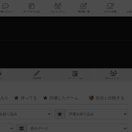
索
新着レビュー
ボードゲーム会
コミュニティ
掲示板一覧
スト
投稿履歴
ボ
ー
ドゲ
ーム
会
参加
コミュニティ
入り
持ってる
評価したゲーム
自分と
比較する