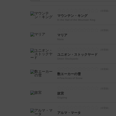
マウンテン・キング
In the Hall of the Mountain King
マリア
Maria
ユニオン・ストックヤード
Union Stockyards
数エーカーの雪
A Few Acres of Snow
故宮
Gùgōng
アルマ・マータ