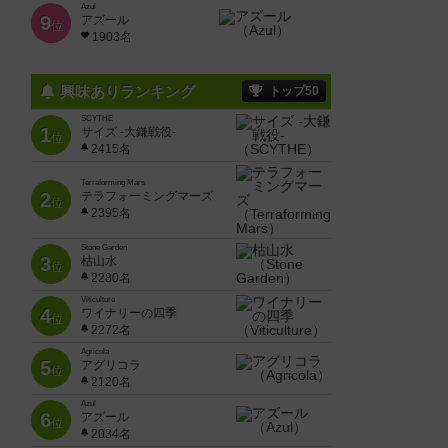
Azul
9
アズール
位
1903名
興味ありランキング
トップ50
SCYTHE
1
サイズ -大鎌戦役-
位
2415名
Terraforming Mars
2
テラフォーミングマーズ
位
2395名
Stone Garden
3
枯山水
位
2280名
Viticulture
4
ワイナリーの四季
位
2272名
Agricola
5
アグリコラ
位
2120名
Azul
6
アズール
位
2034名