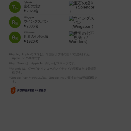
Splendor
7
宝石の煌き
位
2029名
Wingspan
8
ウイングスパン
位
2006名
7 Wonders
9
世界の七不思議
位
1920名
※Apple、Apple のロゴ は、米国および他の国々で登録された
Apple Inc.の商標です。
※App Store は、Apple Inc.のサービスマークです。
※Android は、グーグル インコーポレイテッドの商標または登録商
標です。
※Google Play とそのロゴは、Google Inc.の商標または登録商標で
す。