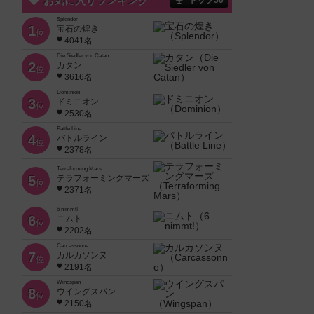
お気に入りランキング
トップ50
Splendor
1
宝石の煌き
位
4041名
Die Siedler von Catan
2
カタン
位
3616名
Dominion
3
ドミニオン
位
2530名
Battle Line
4
バトルライン
位
2378名
Terraforming Mars
5
テラフォーミングマーズ
位
2371名
6 nimmt!
6
ニムト
位
2202名
Carcassonne
7
カルカソンヌ
位
2191名
Wingspan
8
ウイングスパン
位
2150名