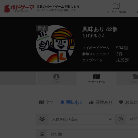
世界のボードゲームを楽しもう！
ボードゲーム専門の総合情報サイト
データベース
検
貴族
興味あり 42個
とげまる さん
904個
マイボードゲーム
3件
参加コミュニティ
未設定
ウェブページ
トップ
マイボードゲーム
マイリ
全て
興味あり
経験あり
お気に