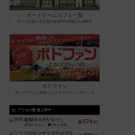
ボードゲームカフェ一覧
ボドゲが遊べる店舗を全国500店舗以上掲載中
ボドファン
ボードゲームに特化したクラウドファンディング
アクセス数 急上昇中
無限まちがいさがし
574
PT
紹介文あり
2件の投稿
リワイルド：サウスアメリカ