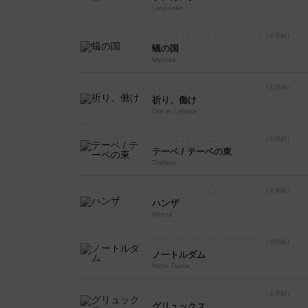
Lancaster
蟻の国
Myrmes
祈り、働け
Ora et Labora
テーベ / テーベの東
Thebes
ハンザ
Hansa
ノートルダム
Notre Dame
グリュックス