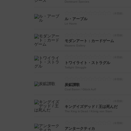
Dominant Species
ル・アーブル
Le Havre
モダンアート：カードゲーム
Masters Gallery
トワイライト・ストラグル
Twilight Struggle
炭鉱讃歌
Coal Baron / Glück Auf!
キングイズデッド / 王は死んだ
The King is Dead / König von Siam
アンタークティカ