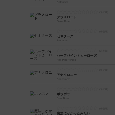
Antarctica
グラスロード
Glass Road
セネターズ
Senators
ハーフパイントヒーローズ
Half-Pint Heroes
アナクロニー
Anachrony
ボラボラ
Bora Bora
魔法にかかったみたい