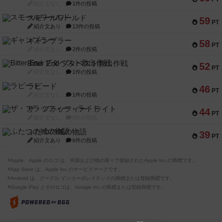
紹介文なし
1件の投稿
スモールワールド
59
PT
紹介文あり
13件の投稿
ギャンブラー
58
PT
紹介文なし
2件の投稿
Bitter End ブタペスト救出作戦
52
PT
紹介文なし
1件の投稿
ラピード
46
PT
紹介文なし
1件の投稿
ザ・フラッフィー・ライト
44
PT
紹介文なし
0件の投稿
ふたつの城の物語
39
PT
紹介文あり
6件の投稿
※Apple、Apple のロゴ は、米国および他の国々で登録されたApple Inc.の商標です。
※App Store は、Apple Inc.のサービスマークです。
※Android は、グーグル インコーポレイテッドの商標または登録商標です。
※Google Play とそのロゴは、Google Inc.の商標または登録商標です。