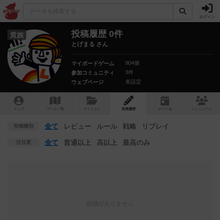
ログイン
投稿履歴 0件
貴族
とげまる さん
904個
マイボードゲーム
3件
参加コミュニティ
未設定
ウェブページ
トップ
ゲーム一覧
マイリスト
投稿履歴
ボ
ドゲ
会
コミュニティ
全て
レビュー
ルール
戦略
リプレイ
投稿種別
全て
普通以上
高以上
最高のみ
注目度
投稿がありません