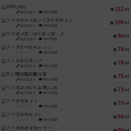
1809
112
PT
紹介文あり
1件の投稿
ファースト・イン・フライト
108
PT
紹介文あり
3件の投稿
モズビ－ズ・レイダ－ズ
94
PT
紹介文あり
1件の投稿
テンプテーション
79
PT
紹介文なし
2件の投稿
インドネシア
78
PT
紹介文あり
2件の投稿
宵と暁の呪文書
75
PT
紹介文あり
8件の投稿
リスボン・トラム 28
73
PT
紹介文あり
9件の投稿
アマナイト
73
PT
紹介文なし
1件の投稿
ブラヴェスト
66
PT
紹介文なし
1件の投稿
スペクタキュラー
60
PT