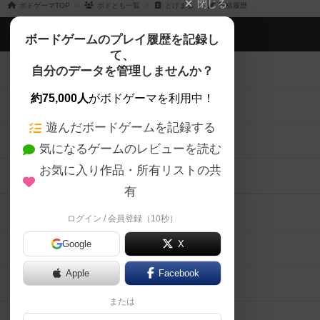
閉じる
ボドゲーマTOP
ボドとも一覧
とげまる
投稿履歴
ボドゲーマTOP
ボードゲームのプレイ履歴を記録し
て、
ボードゲームを検索する
自分のデータを管理しませんか？
約75,000人
がボドゲーマを利用中！
ボードゲームの新着レビュー
遊んだボードゲームを記録する
ボードゲーム会情報
気になるゲームのレビューを読む
お気に入り作品・所有リストの共
メカニクス特集
有
掲示板・トピックス
ログイン / 会員登録（10秒）
Google
X
ボドとも・会員一覧
Apple
Facebook
ボードゲーム業界コラム
または
ボドゲーマご利用案内