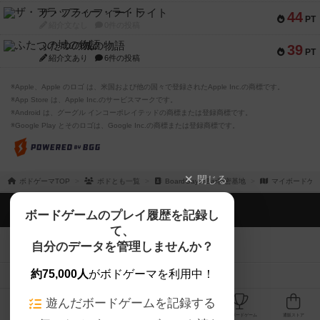
ザ・フラッフィー・ライト
44
PT
紹介文なし
0件の投稿
ふたつの城の物語
39
PT
紹介文あり
6件の投稿
※Apple、Apple のロゴ は、米国および他の国々で登録されたApple Inc.の商標です。
※App Store は、Apple Inc.のサービスマークです。
※Android は、グーグル インコーポレイテッドの商標または登録商標です。
※Google Play とそのロゴは、Google Inc.の商標または登録商標です。
閉じる
ボドゲーマTOP
ボドとも一覧
BoardGay.mBar秘密基地
マイボードゲ
ボドゲーマTOP
ボードゲームのプレイ履歴を記録し
て、
ボードゲームを検索する
自分のデータを管理しませんか？
約75,000人
がボドゲーマを利用中！
ボードゲームの新着レビュー
遊んだボードゲームを記録する
ボードゲーム会情報