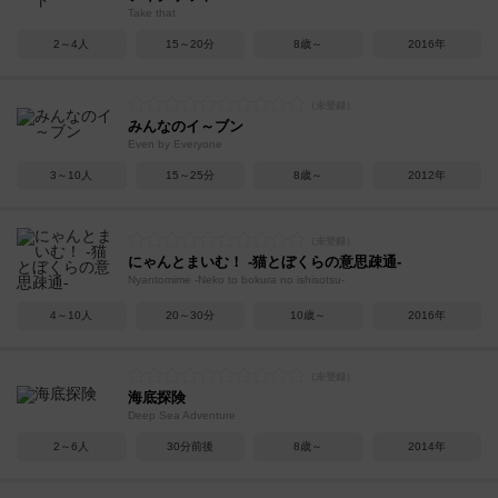
Take that
2～4人
15～20分
8歳～
2016年
みんなのイ～ブン
Even by Everyone
3～10人
15～25分
8歳～
2012年
にゃんとまいむ！ -猫とぼくらの意思疎通-
Nyantomime -Neko to bokura no ishisotsu-
4～10人
20～30分
10歳～
2016年
海底探険
Deep Sea Adventure
2～6人
30分前後
8歳～
2014年