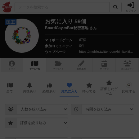
ログイン
お気に入り 59個
国王
BoardGay.mBar秘密基地 さん
67個
マイボードゲーム
0件
参加コミュニティ
https://mobile.twitter.com/himitukiti_info?ref_src=twsrc%5Egoogle%7Ctwcamp%5Eserp%7Ctwgr%5Eauthor
ウェブページ
トップ
ゲーム一覧
マイリスト
投稿履歴
ボ
ドゲ
会
コミュニティ
評価したゲ
全て
興味あり
経験あり
お気に入り
持ってる
比較する
ーム