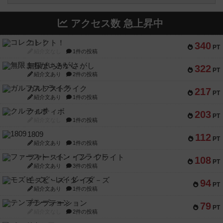
アクセス数 急上昇中
コレクト！
340
PT
紹介文なし
1件の投稿
無限まちがいさがし
322
PT
紹介文あり
2件の投稿
ガルフストライク
217
PT
紹介文あり
1件の投稿
クルティボ
203
PT
紹介文なし
1件の投稿
1809
112
PT
紹介文あり
1件の投稿
ファースト・イン・フライト
108
PT
紹介文あり
3件の投稿
モズビ－ズ・レイダ－ズ
94
PT
紹介文あり
1件の投稿
テンプテーション
79
PT
紹介文なし
2件の投稿