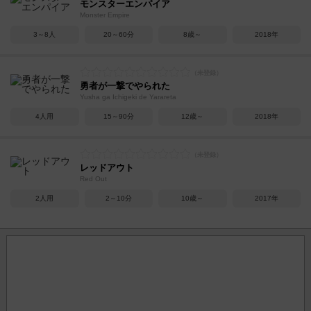
モンスターエンパイア
Monster Empire
3～8人
20～60分
8歳～
2018年
勇者が一撃でやられた
Yusha ga Ichigeki de Yarareta
4人用
15～90分
12歳～
2018年
レッドアウト
Red Out
2人用
2～10分
10歳～
2017年