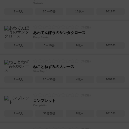
Solenia
1～4人
30～45分
10歳～
2018年
あわてんぼうのサンタクロース
Early Santa
3～5人
5～10分
9歳～
2020年
ねことねずみの大レース
Viva Topo!
2～4人
20～30分
4歳～
2002年
コンプレット
Completto
2～6人
30分前後
8歳～
2015年