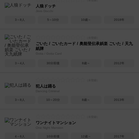
人狼ドッチ
Jinro Docchi
3～8人
5～10分
10歳～
2018年
ごいた / ごいたカード / 奥能登伝承娯楽 ごいた / 天九
紙牌
Goita / Goita Card
3～4人
30分前後
8歳～
2012年
犯人は踊る
Dancing Criminal
3～8人
10～20分
8歳～
2013年
ワンナイトマンション
One Night Mansion
4～6人
10分前後
12歳～
2017年