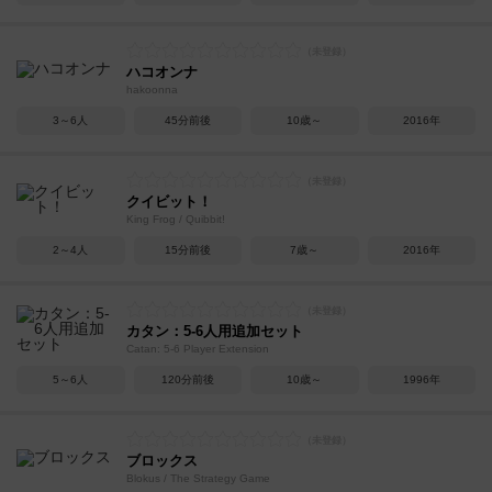
ハコオンナ
hakoonna
3～6人
45分前後
10歳～
2016年
クイビット！
King Frog / Quibbit!
2～4人
15分前後
7歳～
2016年
カタン：5-6人用追加セット
Catan: 5-6 Player Extension
5～6人
120分前後
10歳～
1996年
ブロックス
Blokus / The Strategy Game