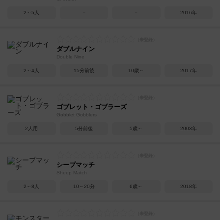
2～5人
－
－
2016年
ダブルナイン
Double Nine
2～4人
15分前後
10歳～
2017年
ゴブレット・ゴブラーズ
Gobblet Gobblers
2人用
5分前後
5歳～
2003年
シープマッチ
Sheep Match
2～8人
10～20分
6歳～
2018年