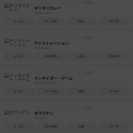
ギリギリカレー
GiriGiri Curry
2～5人
15～20分
8歳～
2017年
テレストレーション
Telestrations
4～8人
30分前後
12歳～
2009年
インサイダー・ゲーム
INSIDER GAME
4～8人
10～15分
9歳～
2016年
ボブジテン
Bob Jiten
3～8人
30分前後
10歳～
2017年