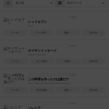
レッドセブン
Red7
2～4人
5～30分
9歳～
2014年
オジサンメッセージ
Ojisan messege
3～5人
15～30分
13歳～
2021年
この料理を作ったのは誰だ!?
Kono Ryori wo tsukuttanoha dareda!?
2～4人
20分前後
8歳～
2019年
ソレニア