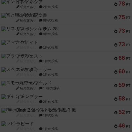
インドネシア
78
PT
紹介文あり
2件の投稿
宵と暁の呪文書
75
PT
紹介文あり
8件の投稿
リスボン・トラム 28
73
PT
紹介文あり
9件の投稿
アマナイト
73
PT
紹介文なし
1件の投稿
ブラヴェスト
66
PT
紹介文なし
1件の投稿
スペクタキュラー
60
PT
紹介文なし
1件の投稿
スモールワールド
59
PT
紹介文あり
13件の投稿
ギャンブラー
58
PT
紹介文なし
2件の投稿
Bitter End ブタペスト救出作戦
52
PT
紹介文なし
1件の投稿
ラピード
46
PT
紹介文なし
1件の投稿