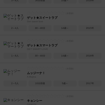
3～8人
30分前後
10歳～
2018年
ゲット★スイートラブ
Get sweet love
2～4人
30～40分
14歳～
2015年
ゲット★スマートラブ
GET SMART LOVE
1～8人
30～40分
14歳～
2016年
ムッジーナ！
A Mujina
2～5人
10分前後
5歳～
2017年
キョンシー
GANGSI