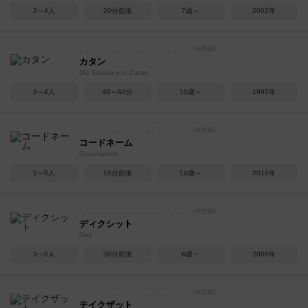
2～4人
20分前後
7歳～
2002年
カタン
Die Siedler von Catan
3～4人
40～60分
10歳～
1995年
コードネーム
Codenames
2～8人
15分前後
14歳～
2016年
ディクシット
Dixit
3～8人
30分前後
6歳～
2008年
テイクザット