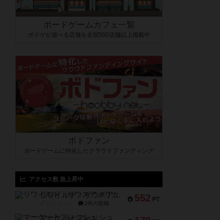
ボードゲームカフェ一覧
ボドゲが遊べる店舗を全国500店舗以上掲載中
ボドファン
ボードゲームに特化したクラウドファンディング
アクセス数 急上昇中
リワイルド：サウスアメリカ
552
PT
紹介文なし
2件の投稿
マーケットフレッシュ