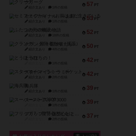
クリーグ
57
PT
紹介文あり
1件の投稿
セミファイナル ～お前はまだ生きている～
53
PT
紹介文あり
1件の投稿
ふたつの街の物語
52
PT
紹介文あり
18件の投稿
クランク! ：冒険者たち（拡張）
50
PT
紹介文あり
4件の投稿
とうほうの！
42
PT
紹介文なし
1件の投稿
スターマイン・ラミー ポケット
42
PT
紹介文あり
2件の投稿
海兵隊
39
PT
紹介文あり
1件の投稿
スーパーストア3000
39
PT
紹介文なし
1件の投稿
フリップ７：復讐心とともに
37
PT
紹介文なし
2件の投稿