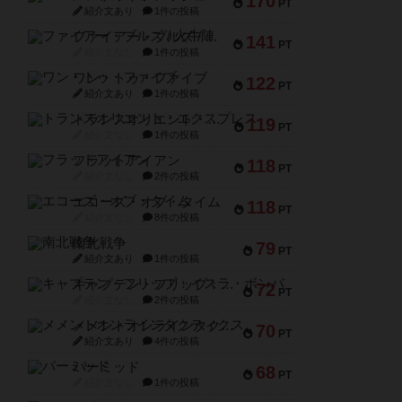
170
PT
紹介文あり
1件の投稿
ファイアー・ブルズ / 火牛陣
141
PT
紹介文なし
1件の投稿
ワン・トゥ・ファイブ
122
PT
紹介文あり
1件の投稿
トランスオリエント・エクスプレス
119
PT
紹介文なし
1件の投稿
フラットアイアン
118
PT
紹介文なし
2件の投稿
エコーズ・オブ・タイム
118
PT
紹介文なし
8件の投稿
南北戦争
79
PT
紹介文あり
1件の投稿
キャプテン・フリップ：イスラ・ボンバ
72
PT
紹介文なし
2件の投稿
メメントオンラインタクティクス
70
PT
紹介文あり
4件の投稿
パーミッド
68
PT
紹介文なし
1件の投稿