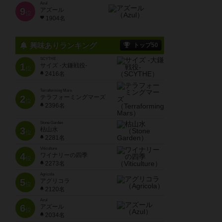
Azul
9
アズール
位
1904名
興味ありランキング
トップ50
SCYTHE
1
サイズ -大鎌戦役-
位
2416名
Terraforming Mars
2
テラフォーミングマーズ
位
2396名
Stone Garden
3
枯山水
位
2281名
Viticulture
4
ワイナリーの四季
位
2273名
Agricola
5
アグリコラ
位
2120名
Azul
6
アズール
位
2034名