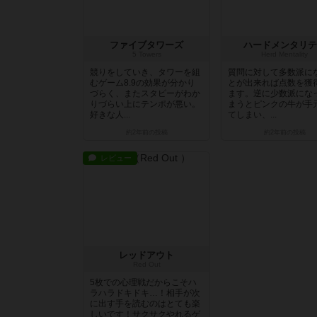
ファイブタワーズ
ハードメンタリテ
5 Towers
Herd Mentality
競りをしていき、タワーを組
質問に対して多数派に
むゲーム8.9の効果が分かり
とが出来れば点数を獲
づらく、またスタピーがわか
ます。逆に少数派にな
りづらい上にテンポが悪い。
まうとピンクの牛が手
好きな人...
てしまい、...
約2年前
の投稿
約2年前
の投稿
レビュー
レッドアウト
Red Out
5枚での心理戦だからこそハ
ラハラドキドキ…！相手が次
に出す手を読むのはとても楽
しいです！サクサクやれるゲ