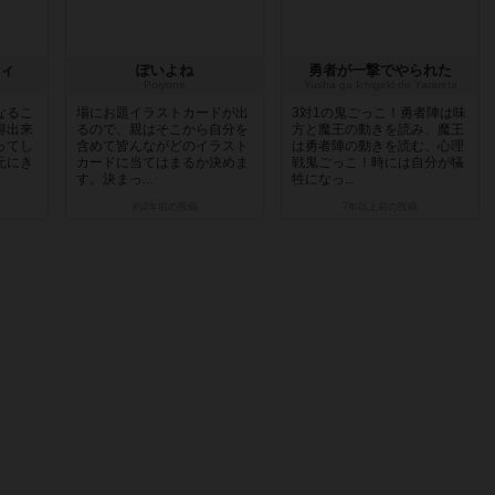
ィ
ぽいよね
勇者が一撃でやられた
Poiyone
Yusha ga Ichigeki de Yarareta
なるこ
場にお題イラストカードが出
3対1の鬼ごっこ！勇者陣は味
得出来
るので、親はそこから自分を
方と魔王の動きを読み、魔王
ってし
含めて皆んながどのイラスト
は勇者陣の動きを読む、心理
元にき
カードに当てはまるか決めま
戦鬼ごっこ！時には自分が犠
す。決まっ...
牲になっ...
約2年前
の投稿
7年以上前
の投稿