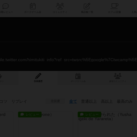
索
新着レビュー
ボードゲーム会
コミュニティ
掲示板一覧
スト
投稿履歴
ボ
ー
ドゲ
ーム
会
参加
コミュニティ
コツ
リプレイ
全て
普通以上
高以上
最高のみ
注目度
レビュー
レビュー