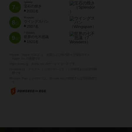
Splendor
7
宝石の煌き
位
2031名
Wingspan
8
ウイングスパン
位
2007名
7 Wonders
9
世界の七不思議
位
1921名
※Apple、Apple のロゴ は、米国および他の国々で登録された
Apple Inc.の商標です。
※App Store は、Apple Inc.のサービスマークです。
※Android は、グーグル インコーポレイテッドの商標または登録商
標です。
※Google Play とそのロゴは、Google Inc.の商標または登録商標で
す。