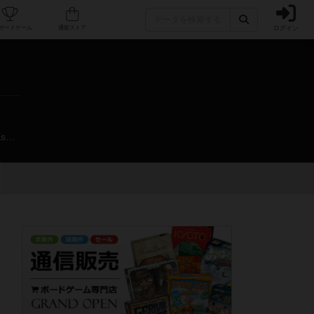
ログイン
カフェ/店舗
人気ボードゲーム
通販ストア
https://mobile.twitter.com/himitukiti_info?ref_src=twsrc%5Egoogle%7Ctwcamp%5Eserp%7Ctwgr%5Eauthor