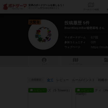
世界のボードゲームを楽しもう！
ボードゲーム専門の総合情報サイト
データベース
検
大賢者
投稿履歴 5件
BoardGay.mBar秘密基地 さん
67個
マイボードゲーム
0件
参加コミュニティ
ウェブページ
トップ
マイボードゲーム
マイリ
全て
レビュー
ルール
/インスト
戦略
や
投稿種別
レビュー
レビュー