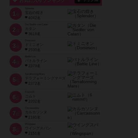
お気に入りランキング
トップ50
Splendor
1
宝石の煌き
位
4042名
Die Siedler von Catan
2
カタン
位
3618名
Dominion
3
ドミニオン
位
2530名
Battle Line
4
バトルライン
位
2379名
Terraforming Mars
5
テラフォーミングマーズ
位
2372名
6 nimmt!
6
ニムト
位
2202名
Carcassonne
7
カルカソンヌ
位
2191名
Wingspan
8
ウイングスパン
位
2151名