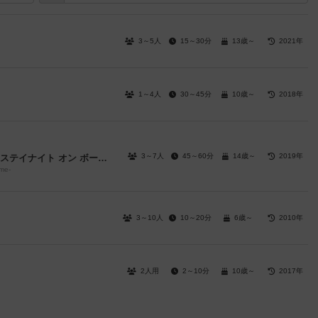
3～5人
15～30分
13歳～
2021年
1～4人
30～45分
10歳～
2018年
3～7人
45～60分
14歳～
2019年
ドミネイトグレイルウォー ～フェイト/ステイナイト オン ボードゲーム～
ame-
3～10人
10～20分
6歳～
2010年
2人用
2～10分
10歳～
2017年