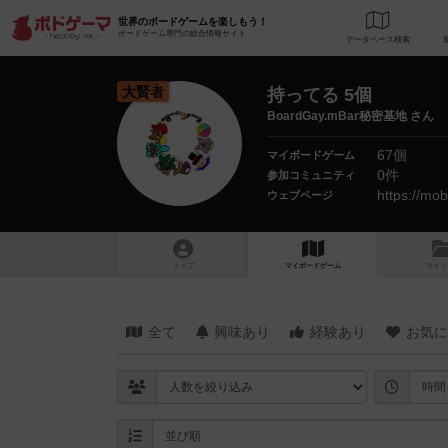
世界のボードゲームを楽しもう！
ボードゲーム専門の総合情報サイト
データベース
検
大賢者
持ってる 5個
BoardGay.mBar秘密基地 さん
67個
マイボードゲーム
0件
参加コミュニティ
ウェブページ
トップ
マイボードゲーム
マイリ
全て
興味あり
経験あり
お気に