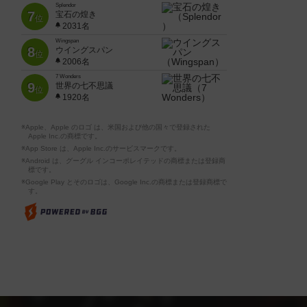
Splendor
7
宝石の煌き
位
2031名
Wingspan
8
ウイングスパン
位
2006名
7 Wonders
9
世界の七不思議
位
1920名
※Apple、Apple のロゴ は、米国および他の国々で登録された
Apple Inc.の商標です。
※App Store は、Apple Inc.のサービスマークです。
※Android は、グーグル インコーポレイテッドの商標または登録商
標です。
※Google Play とそのロゴは、Google Inc.の商標または登録商標で
す。