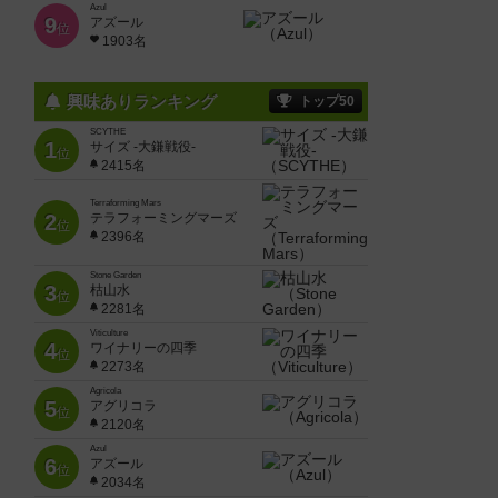
Azul
9
アズール
位
1903名
興味ありランキング
トップ50
SCYTHE
1
サイズ -大鎌戦役-
位
2415名
Terraforming Mars
2
テラフォーミングマーズ
位
2396名
Stone Garden
3
枯山水
位
2281名
Viticulture
4
ワイナリーの四季
位
2273名
Agricola
5
アグリコラ
位
2120名
Azul
6
アズール
位
2034名