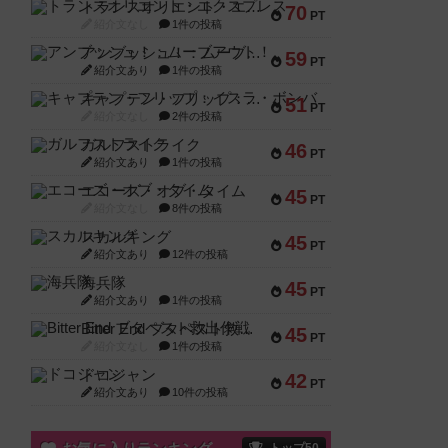
トランスオリエント・エクスプレス
70
PT
紹介文なし
1件の投稿
アンブッシュ！：ムーブアウト！
59
PT
紹介文あり
1件の投稿
キャプテン・フリップ：イスラ・ボンバ
51
PT
紹介文なし
2件の投稿
ガルフストライク
46
PT
紹介文あり
1件の投稿
エコーズ・オブ・タイム
45
PT
紹介文なし
8件の投稿
スカルキング
45
PT
紹介文あり
12件の投稿
海兵隊
45
PT
紹介文あり
1件の投稿
Bitter End ブタペスト救出作戦
45
PT
紹介文なし
1件の投稿
ドコジャン
42
PT
紹介文あり
10件の投稿