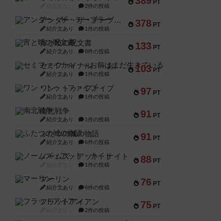
389
PT
紹介文なし
2件の投稿
アンダー・ザ・テーブラー
378
PT
紹介文あり
1件の投稿
宵と暁の呪文書
133
PT
紹介文あり
8件の投稿
セミファイナル ～お前はまだ生きている～
103
PT
紹介文あり
1件の投稿
ワン・トゥ・ファイブ
97
PT
紹介文あり
1件の投稿
南北戦争
91
PT
紹介文あり
1件の投稿
ふたつの城の物語
91
PT
紹介文あり
6件の投稿
ノームズ・アット・ナイト
88
PT
紹介文なし
1件の投稿
マーリン
76
PT
紹介文あり
6件の投稿
フラットアイアン
75
PT
紹介文なし
2件の投稿