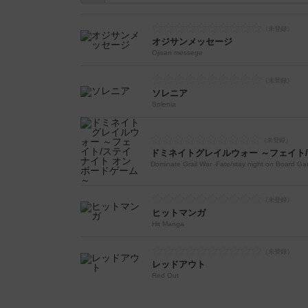
オジサンメッセージ
Ojisan messege
ソレニア
Solenia
Dominate Grail War -Fate/stay night on Board G
ヒットマンガ
Hit Manga
レッドアウト
Red Out