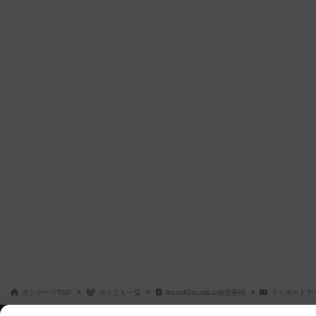
ボドゲーマTOP
ボドとも一覧
BoardGay.mBar秘密基地
マイボードゲ