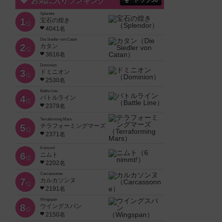
お気に入りランキング
トップ50
Splendor
1
宝石の煌き
位
4041名
Die Siedler von Catan
2
カタン
位
3616名
Dominion
3
ドミニオン
位
2530名
Battle Line
4
バトルライン
位
2379名
Terraforming Mars
5
テラフォーミングマーズ
位
2371名
6 nimmt!
6
ニムト
位
2202名
Carcassonne
7
カルカソンヌ
位
2191名
Wingspan
8
ウイングスパン
位
2150名