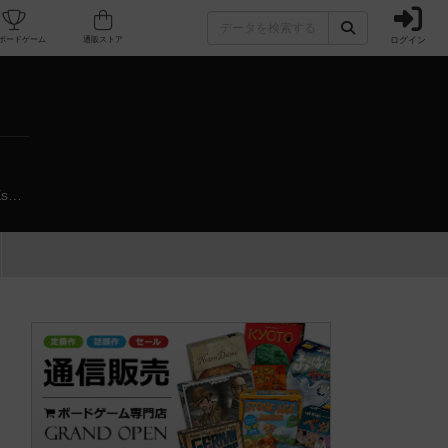
ログイン
カフェ/店舗
人気ボードゲーム
通販ストア
https://mobile.twitter.com/himitukiti_info?ref_src=twsrc%5Egoogle%7Ctwcamp%5Eserp%7Ctwgr%5Eauthor