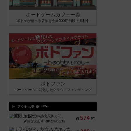
ボードゲームカフェ一覧
ボドゲが遊べる店舗を全国500店舗以上掲載中
ボドファン
ボードゲームに特化したクラウドファンディング
アクセス数 急上昇中
無限まちがいさがし
574
PT
紹介文あり
2件の投稿
リワイルド：サウスアメリカ