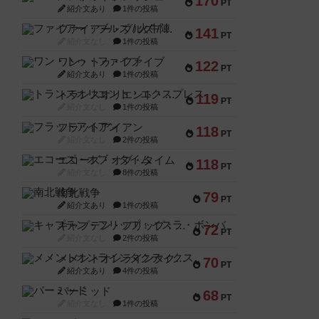
170
PT
紹介文あり
1件の投稿
ファイアー・ブルズ / 火牛陣
141
PT
紹介文なし
1件の投稿
ワン・トゥ・ファイブ
122
PT
紹介文あり
1件の投稿
トランスオリエント・エクスプレス
119
PT
紹介文なし
1件の投稿
フラットアイアン
118
PT
紹介文なし
2件の投稿
エコーズ・オブ・タイム
118
PT
紹介文なし
8件の投稿
南北戦争
79
PT
紹介文あり
1件の投稿
キャプテン・フリップ：イスラ・ボンバ
72
PT
紹介文なし
2件の投稿
メメントオンラインタクティクス
70
PT
紹介文あり
4件の投稿
パーミッド
68
PT
紹介文なし
1件の投稿