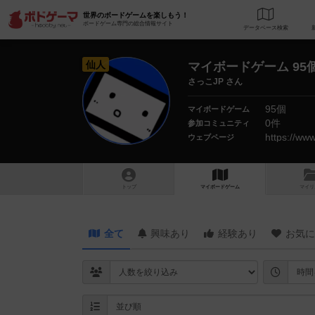
世界のボードゲームを楽しもう！
ボードゲーム専門の総合情報サイト
データベース
検
仙人
マイボードゲーム 95
さっこJP さん
95個
マイボードゲーム
0件
参加コミュニティ
https://w
ウェブページ
トップ
マイボードゲーム
マイリ
全て
興味あり
経験あり
お気に