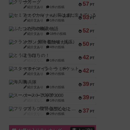
クリーグ
57
PT
紹介文あり
1件の投稿
セミファイナル ～お前はまだ生きている～
53
PT
紹介文あり
1件の投稿
ふたつの街の物語
52
PT
紹介文あり
18件の投稿
クランク! ：冒険者たち（拡張）
50
PT
紹介文あり
4件の投稿
とうほうの！
42
PT
紹介文なし
1件の投稿
スターマイン・ラミー ポケット
42
PT
紹介文あり
2件の投稿
海兵隊
39
PT
紹介文あり
1件の投稿
スーパーストア3000
39
PT
紹介文なし
1件の投稿
フリップ７：復讐心とともに
37
PT
紹介文なし
2件の投稿