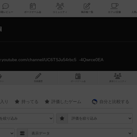
索
新着レビュー
ボードゲーム会
コミュニティ
掲示板一覧
個
ww.youtube.com/channel/UC6TSJu54rbc5_-4Qwrce0EA
スト
投稿履歴
ボ
ー
ドゲ
ーム
会
参加
コミュニティ
入り
持ってる
評価したゲーム
自分と
比較する