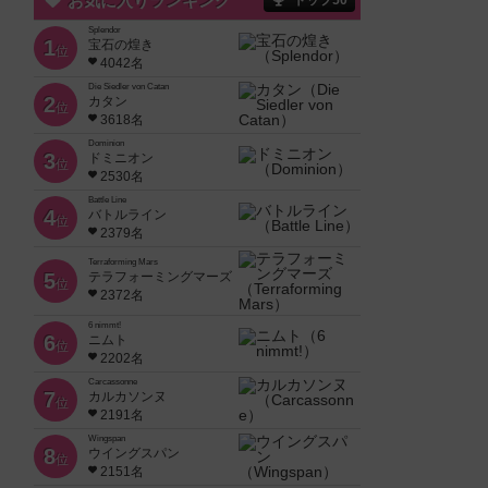
お気に入りランキング
トップ50
Splendor
1
宝石の煌き
位
4042名
Die Siedler von Catan
2
カタン
位
3618名
Dominion
3
ドミニオン
位
2530名
Battle Line
4
バトルライン
位
2379名
Terraforming Mars
5
テラフォーミングマーズ
位
2372名
6 nimmt!
6
ニムト
位
2202名
Carcassonne
7
カルカソンヌ
位
2191名
Wingspan
8
ウイングスパン
位
2151名