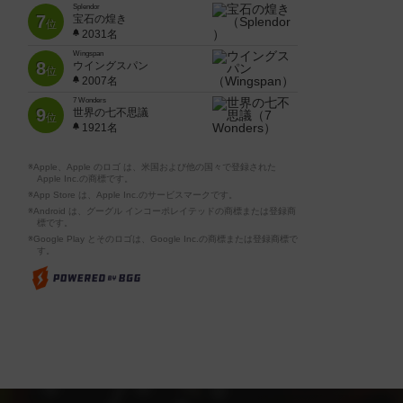
Splendor
7
宝石の煌き
位
2031名
Wingspan
8
ウイングスパン
位
2007名
7 Wonders
9
世界の七不思議
位
1921名
※Apple、Apple のロゴ は、米国および他の国々で登録された
Apple Inc.の商標です。
※App Store は、Apple Inc.のサービスマークです。
※Android は、グーグル インコーポレイテッドの商標または登録商
標です。
※Google Play とそのロゴは、Google Inc.の商標または登録商標で
す。