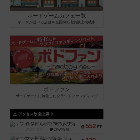
ボードゲームカフェ一覧
ボドゲが遊べる店舗を全国500店舗以上掲載中
ボドファン
ボードゲームに特化したクラウドファンディング
アクセス数 急上昇中
リワイルド：サウスアメリカ
552
PT
紹介文なし
2件の投稿
マーケットフレッシュ