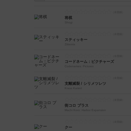
将棋
Shogi
スティッキー
Zitternix
コードネーム：ピクチャーズ
Codenames: Pictures
支離滅裂 / シリメツレツ
Krass Kariert
街コロ プラス
Machi Koro: Harbor Expansion
クー