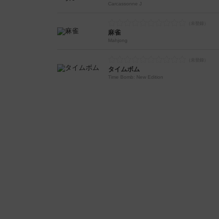
Carcassonne J
麻雀
Mahjong
タイムボム
Time Bomb: New Edition