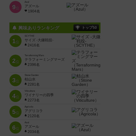
Azul
9
アズール
位
1904名
興味ありランキング
トップ50
SCYTHE
1
サイズ -大鎌戦役-
位
2416名
Terraforming Mars
2
テラフォーミングマーズ
位
2396名
Stone Garden
3
枯山水
位
2281名
Viticulture
4
ワイナリーの四季
位
2273名
Agricola
5
アグリコラ
位
2120名
Azul
6
アズール
位
2034名