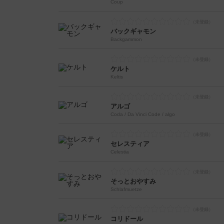
Coup
バックギャモン
Backgammon
ケルト
Keltis
アルゴ
Coda / Da Vinci Code / algo
セレスティア
Celestia
そっとおやすみ
Schlafmuetze
コリドール