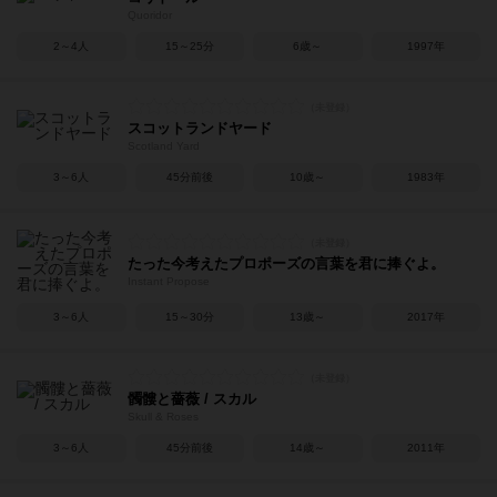
Quoridor
2～4人
15～25分
6歳～
1997年
スコットランドヤード
Scotland Yard
3～6人
45分前後
10歳～
1983年
たった今考えたプロポーズの言葉を君に捧ぐよ。
Instant Propose
3～6人
15～30分
13歳～
2017年
髑髏と薔薇 / スカル
Skull & Roses
3～6人
45分前後
14歳～
2011年