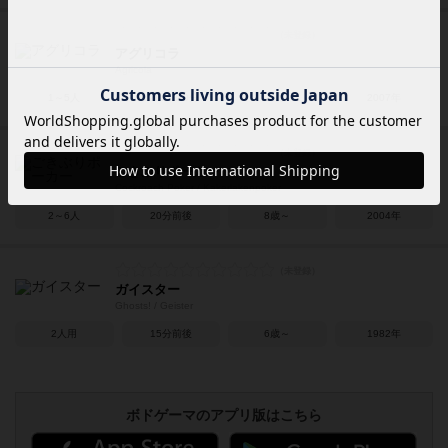
アグリコラ
Agricola
1～5人
120～140分
12歳～
2007年
ごきぶりポーカー
Cockroach Poker / Kakerlakenpoker
2～6人
20分前後
8歳～
2004年
ガイスター
Ghosts! / Geister
2人用
15分前後
6歳～
1982年
ボドゲーマのアプリ版はこちら