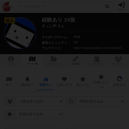
ログイン
経験あり 33個
仙人
さっこJP さん
95個
マイボードゲーム
0件
参加コミュニティ
https://www.youtube.com/channel/UC6TSJu54rbc5_-4Qwrce0EA
ウェブページ
トップ
ゲーム一覧
マイリスト
投稿履歴
ボ
ドゲ
会
コミュニティ
評価したゲ
全て
興味あり
経験あり
お気に入り
持ってる
比較する
ーム