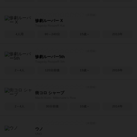
惨劇ルーパー X
Tragedy RoopeR Kai
4人用
90～240分
15歳～
2013年
惨劇ルーパー5th
Tragedy RoopeR 5th
2～4人
120分前後
13歳～
2016年
街コロ シャープ
Machi Koro: Millionaire's Row
2～4人
30分前後
10歳～
2014年
ウノ
UNO