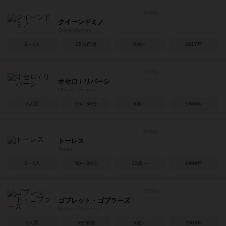
クイーンドミノ
Queendomino
2～4人
25分前後
8歳～
2017年
オセロ / リバーシ
Othello / Reversi
2人用
15～30分
5歳～
1883年
トーレス
Torres
2～4人
60～80分
12歳～
1999年
ゴブレット・ゴブラーズ
Gobblet Gobblers
2人用
5分前後
5歳～
2003年