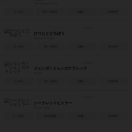
The Game of Life
2～8人
60～240分
8歳～
1960年
ひつじとどろぼう
Sheep & Thief
2～4人
30～40分
8歳～
2014年
ジェンガ / ジェンガクラシック
Jenga
1～8人
10～20分
6歳～
1983年
シークレットヒトラー
Secret Hitler
5～10人
45分前後
13歳～
2016年