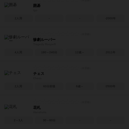
囲碁
Igo
2人用
－
－
-2000年
惨劇ルーパー
Tragedy RoopeR
4人用
180～240分
12歳～
2011年
チェス
Chess
2人用
60分前後
6歳～
0500年
花札
Hanafuda
2～3人
30～60分
－
－