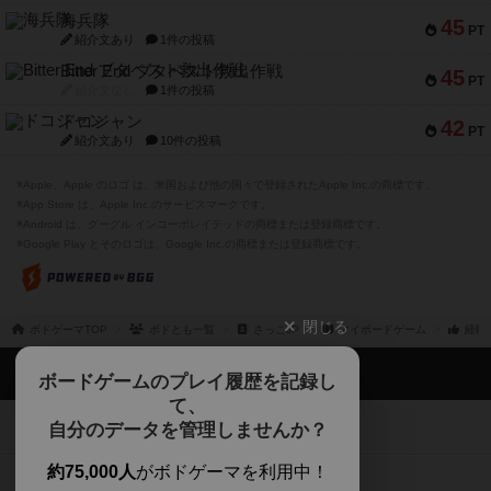
海兵隊
45
PT
紹介文あり
1件の投稿
Bitter End ブタペスト救出作戦
45
PT
紹介文なし
1件の投稿
ドコジャン
42
PT
紹介文あり
10件の投稿
※Apple、Apple のロゴ は、米国および他の国々で登録されたApple Inc.の商標です。
※App Store は、Apple Inc.のサービスマークです。
※Android は、グーグル インコーポレイテッドの商標または登録商標です。
※Google Play とそのロゴは、Google Inc.の商標または登録商標です。
閉じる
ボドゲーマTOP
ボドとも一覧
さっこJP
マイボードゲーム
経験
ボドゲーマTOP
ボードゲームのプレイ履歴を記録し
て、
ボードゲームを検索する
自分のデータを管理しませんか？
約75,000人
がボドゲーマを利用中！
ボードゲームの新着レビュー