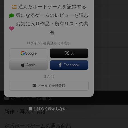
遊んだボードゲームを記録する
ボードゲーム会情報
気になるゲームのレビューを読む
お気に入り作品・所有リストの共
メカニクス特集
有
掲示板・トピックス
ログイン / 会員登録（10秒）
Google
X
ボドとも・会員一覧
Apple
Facebook
ボードゲーム業界コラム
または
ボドゲーマご利用案内
メールで会員登録
ボードゲーム通販
しばらく表示しない
新作・再入荷情報
定番ボードゲームの通販商品