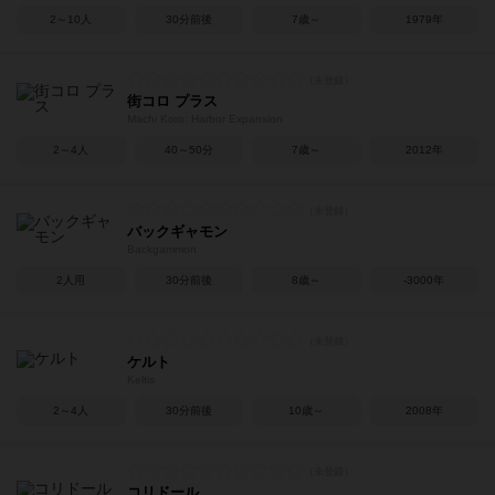
2～10人
30分前後
7歳～
1979年
街コロ プラス
Machi Koro: Harbor Expansion
2～4人
40～50分
7歳～
2012年
バックギャモン
Backgammon
2人用
30分前後
8歳～
-3000年
ケルト
Keltis
2～4人
30分前後
10歳～
2008年
コリドール