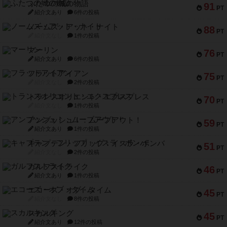
ふたつの城の物語
91
PT
紹介文あり
6件の投稿
ノームズ・アット・ナイト
88
PT
紹介文なし
1件の投稿
マーリン
76
PT
紹介文あり
6件の投稿
フラットアイアン
75
PT
紹介文なし
2件の投稿
トランスオリエント・エクスプレス
70
PT
紹介文なし
1件の投稿
アンブッシュ！：ムーブアウト！
59
PT
紹介文あり
1件の投稿
キャプテン・フリップ：イスラ・ボンバ
51
PT
紹介文なし
2件の投稿
ガルフストライク
46
PT
紹介文あり
1件の投稿
エコーズ・オブ・タイム
45
PT
紹介文なし
8件の投稿
スカルキング
45
PT
紹介文あり
12件の投稿