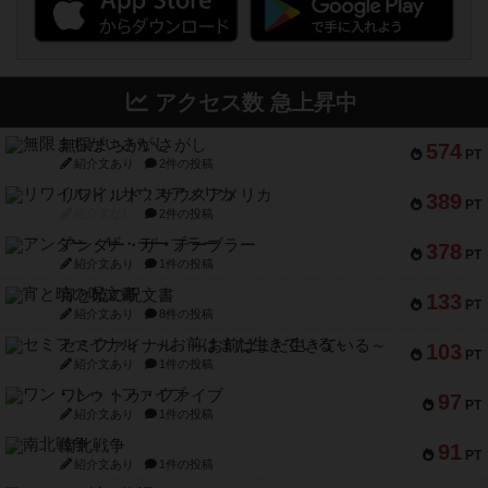
アクセス数 急上昇中
無限まちがいさがし
574
PT
紹介文あり
2件の投稿
リワイルド：サウスアメリカ
389
PT
紹介文なし
2件の投稿
アンダー・ザ・テーブラー
378
PT
紹介文あり
1件の投稿
宵と暁の呪文書
133
PT
紹介文あり
8件の投稿
セミファイナル ～お前はまだ生きている～
103
PT
紹介文あり
1件の投稿
ワン・トゥ・ファイブ
97
PT
紹介文あり
1件の投稿
南北戦争
91
PT
紹介文あり
1件の投稿