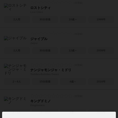
ロストシティ
Lost Cities
2人用
30分前後
10歳～
1999年
ジャイプル
Jaipur
2人用
30分前後
12歳～
2009年
ナンジャモンジャ・ミドリ
Toddles-Bobbles Green
2～6人
15分前後
4歳～
2016年
キングドミノ
Kingdomino
2～4人
15～20分
8歳～
2016年