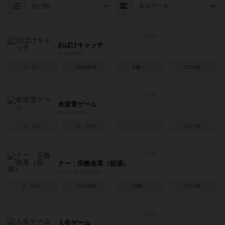
おばけキャッチ
Ghost Blitz
2～8人
20分前後
8歳～
2010年
水道管ゲーム
Water Works
2～5人
15～30分
－
1972年
クー：宗教改革（拡張）
Coup: Reformation
2～10人
15分前後
10歳～
2013年
人生ゲーム