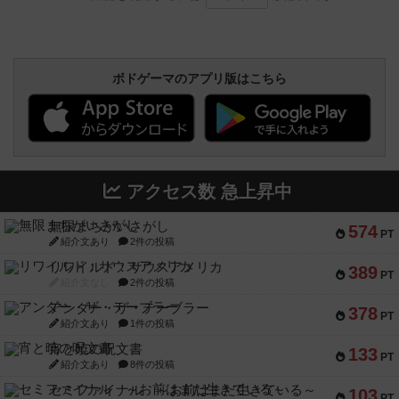
ボドゲーマのアプリ版はこちら
アクセス数 急上昇中
無限まちがいさがし
574
PT
紹介文あり
2件の投稿
リワイルド：サウスアメリカ
389
PT
紹介文なし
2件の投稿
アンダー・ザ・テーブラー
378
PT
紹介文あり
1件の投稿
宵と暁の呪文書
133
PT
紹介文あり
8件の投稿
セミファイナル ～お前はまだ生きている～
103
PT