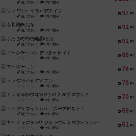
紹介文あり
1件の投稿
ワン・トゥ・ファイブ
97
PT
紹介文あり
1件の投稿
南北戦争
91
PT
紹介文あり
1件の投稿
ふたつの城の物語
91
PT
紹介文あり
6件の投稿
ノームズ・アット・ナイト
88
PT
紹介文なし
1件の投稿
マーリン
76
PT
紹介文あり
6件の投稿
フラットアイアン
75
PT
紹介文なし
2件の投稿
トランスオリエント・エクスプレス
70
PT
紹介文なし
1件の投稿
アンブッシュ！：ムーブアウト！
59
PT
紹介文あり
1件の投稿
キャプテン・フリップ：イスラ・ボンバ
51
PT
紹介文なし
2件の投稿