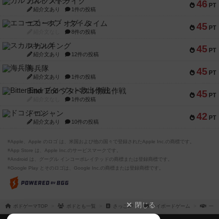
ガルフストライク
46
PT
紹介文あり
1件の投稿
エコーズ・オブ・タイム
45
PT
紹介文なし
8件の投稿
スカルキング
45
PT
紹介文あり
12件の投稿
海兵隊
45
PT
紹介文あり
1件の投稿
Bitter End ブタペスト救出作戦
45
PT
紹介文なし
1件の投稿
ドコジャン
42
PT
紹介文あり
10件の投稿
※Apple、Apple のロゴ は、米国および他の国々で登録されたApple Inc.の商標です。
※App Store は、Apple Inc.のサービスマークです。
※Android は、グーグル インコーポレイテッドの商標または登録商標です。
※Google Play とそのロゴは、Google Inc.の商標または登録商標です。
閉じる
ボドゲーマTOP
ボドとも一覧
さっこJP
マイボードゲーム
一緒