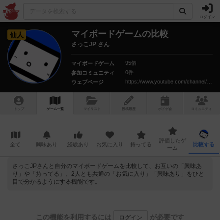
ログイン
マイボードゲームの比較
仙人
さっこJP さん
95個
マイボードゲーム
0件
参加コミュニティ
https://www.youtube.com/channel/UC6TSJu54rbc5_-4Qwrce0EA
ウェブページ
トップ
ゲーム一覧
マイリスト
投稿履歴
ボ
ドゲ
会
コミュニティ
評価したゲ
全て
興味あり
経験あり
お気に入り
持ってる
比較する
ーム
さっこJPさんと自分のマイボードゲームを比較して、お互いの「興味あ
り」や「持ってる」、2人とも共通の「お気に入り」「興味あり」をひと
目で分かるようにする機能です。
この機能を利用するには
が必要です
ログイン