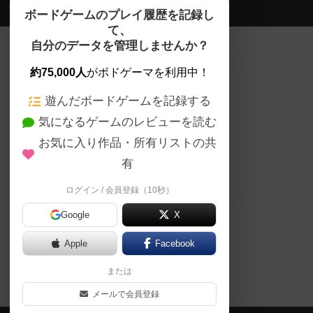
ボドゲーマTOP
ボードゲームのプレイ履歴を記録し
て、
ボードゲームを検索する
自分のデータを管理しませんか？
約75,000人
がボドゲーマを利用中！
ボードゲームの新着レビュー
遊んだボードゲームを記録する
ボードゲーム会情報
気になるゲームのレビューを読む
お気に入り作品・所有リストの共
メカニクス特集
有
掲示板・トピックス
ログイン / 会員登録（10秒）
Google
X
ボドとも・会員一覧
Apple
Facebook
ボードゲーム業界コラム
または
ボドゲーマご利用案内
メールで会員登録