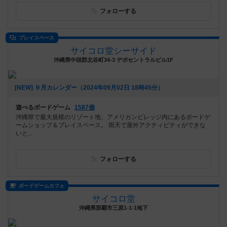
フォローする
プレイスペース
サイコロ堂シーサイド
沖縄県中頭郡北谷町34-3 デポセントラルビル1F
[NEW] ９月カレンダー（2024年09月02日 18時45分）
遊べるボードゲーム
1587個
沖縄県で最大規模のリゾート地、アメリカンビレッジ内にあるボードゲ
ームショップ＆プレイスペース。 雨天で屋外アクティビティができな
いと...
フォローする
ボードゲームカフェ
サイコロ堂
沖縄県那覇市三原1-1-1地下