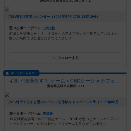
愛知県名古屋市天白区八事山６４１
[NEW] 8月営業カレンダー（2026年07月17日 13時19分）
遊べるボードゲーム
1353個
名城大学徒歩１分！！ ３０分～の料金プランをご用意しております。
空いた時間でぜひ遊びにきてください！
フォローする
ボードゲームカフェ
ギルド酒場るすと ゲームｘCBDシーシャカフェバー
愛知県安城市東新町10-11
[NEW] 🌴✨るすと夏のシーシャ初体験キャンペーン✨🌴（2026年06月03日 02時03分）
遊べるボードゲーム
952個
JR安城駅徒歩可！約900個超ゲーム・PCVRが遊べるゲームｘCBDシー
シャカフェバー。e-Sportsやレトロゲームを見ながらお酒を...