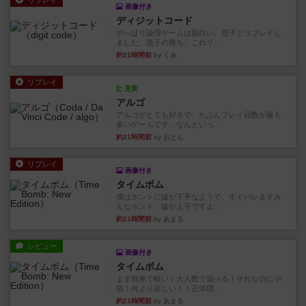
リプレイ
画像付き
ディジットコード
やっぱり論理ゲームは面白い。息子とリプレイし
ました。息子の勝ち。これリ...
約21時間前
by くみ
リプレイ
充実
アルゴ
アルゴがとても好きで、たぶんプレイ回数が最も
多いゲームです。なんといっ...
約21時間前
by おとん
リプレイ
画像付き
タイムボム
僕はホントに嘘が下手なようで、すぐバレますみ
んなホント、嘘が上手ですよ...
約21時間前
by あまる
レビュー
画像付き
タイムボム
まず簡単で軽い！大人数で遊べる！それなのに小
箱！何より楽しい！！正体隠...
約21時間前
by あまる