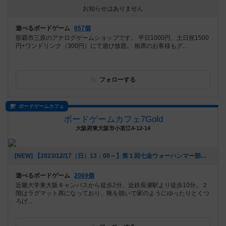
お知らせはありません
遊べるボードゲーム
657個
那覇市三原のアナログゲームショップです。 平日1000円、土日祝1500
円+ワンドリンク（300円）にて遊び放題。 相席のお客様もグ...
フォローする
ボードゲームカフェ
ボードゲームカフェ7Gold
大阪府東大阪市小若江4-12-14
[NEW] 【2023/12/17（日）13：00～】第１回七金ウォーハンマー部（2023年12月06日 16時25分）
遊べるボードゲーム
2069個
近畿大学東大阪キャンパスから徒歩2分。近鉄長瀬駅より徒歩10分。２
階はラグマット席になっており、靴を脱いで家のようにゆったりとくつ
ろげ...