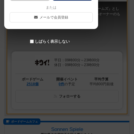
または
「キウイ！」は、2011年9月大阪日本橋で「キウイゲームズ」とし
てスタートしたボードゲームカフェです。 今は新しいオーナーのも
メールで会員登録
と、無...
しばらく表示しない
平日：09時00分～23時00分
休日：09時00分～23時00分
ボードゲーム
開催イベント
平均予算
2518個
0件
の予定
平均800円前後
フォローする
ボードゲームカフェ
Sonnen Spiele