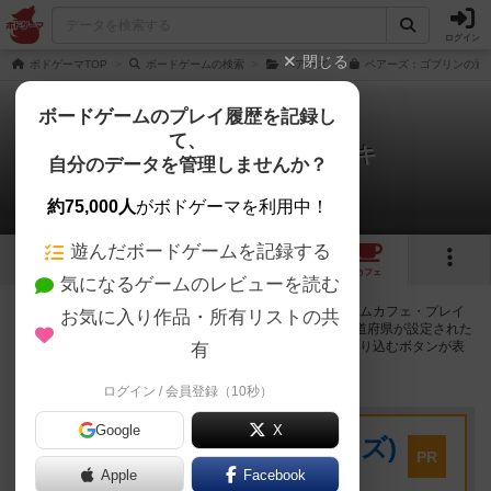
ログイン
閉じる
ボドゲーマTOP
ボードゲームの検索
ペアーズ
ペアーズ：ゴブリンの通販
ボードゲームのプレイ履歴を記録し
て、
ペアーズ：ゴブリンデッキ
自分のデータを管理しませんか？
9店のカフェ/スペースが提供中
約75,000人
がボドゲーマを利用中！
遊んだボードゲームを記録する
1
10
トップ
画像
動画
レビュー
カフェ
気になるゲームのレビューを読む
ペアーズ：ゴブリンデッキで遊ぶことができるボードゲームカフェ・プレイ
お気に入り作品・所有リストの共
スペースが9店登録されています。公開プロフィールの都道府県が設定された
アカウントでログインすると、同じ都道府県内の店舗に絞り込むボタンが表
有
示されます。
ログイン / 会員登録（10秒）
プレイスペース
Google
X
キウイ！(旧:キウイゲームズ)
PR
大阪府大阪市中央区森ノ宮中央2-8-2 永田中央ビル2階
Apple
Facebook