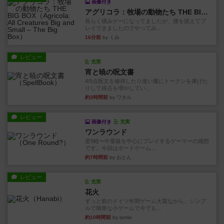
画像付き
アグリコラ：牧場の動物たち THE BIG BOX
長らく積みゲーになってましたが、腰を据えてプ
レイできましたのでやってみ...
16分前
by くみ
レビュー
充実
宵と暁の呪文書
4/5点呪文を修得したり使い魔にトークンを捧げた
りして得点を増やしてい...
約3時間前
by ワタル
レビュー
画像付き
充実
ワンラウンド
星5軽〜中量級を中心にプレイするゲーマーの感想
です。今回はボードゲーム...
約7時間前
by おとん
レビュー
充実
花火
ずっと前のドイツ年間ゲーム大賞ながら、シンプ
ルで簡単な小ゲームで今でも...
約10時間前
by tamio