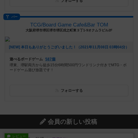
フォローする
バー
TCG/Board Game Cafe&Bar TOM
大阪府堺市堺区堺市堺区戎之町東３丁1-9オクムラビル2F
[NEW] 本日もありがとうございました！（2021年11月08日 03時04分）
遊べるボードゲーム
587個
堺東、堺駅両方から徒歩15分6時間500円ワンドリンク付きでMTG・ボ
ードゲーム遊び放題です！
フォローする
会員の新しい投稿
レビュー