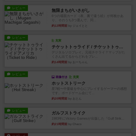
レビュー
無限まちがいさがし
6つの場面カード（表、裏で違う絵）が何枚かあ
り、そのうち3つ選んで、同...
約12時間前
by ジェイとと
レビュー
充実
チケットトゥライド / チケットトゥライドアメリカ
デジタルソロプレイ。元祖チケライ？マップがた
くさん出てるからどれをプレ...
約14時間前
by おーちゃん
レビュー
画像付き
充実
ホットストリーク
星7軽〜中量級を中心にプレイするゲーマーの感想
です。ボードゲーム会にて...
約20時間前
by おとん
レビュー
ガルフストライク
1983年にVictory Gamesが出版した『Gulf Strik...
約21時間前
by Chaco