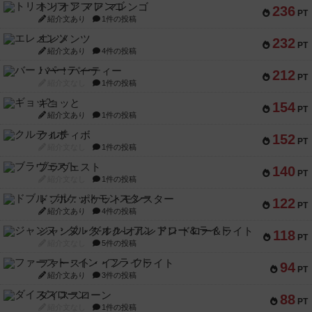
トリオンフ ア マレンゴ
236
PT
紹介文あり
1件の投稿
エレメンツ
232
PT
紹介文あり
4件の投稿
バー！パーティー
212
PT
紹介文なし
1件の投稿
ギョッと
154
PT
紹介文あり
1件の投稿
クルティボ
152
PT
紹介文なし
1件の投稿
ブラヴェスト
140
PT
紹介文なし
1件の投稿
ドブル：ポケットモンスター
122
PT
紹介文あり
4件の投稿
ジャンヌ・ダルク-オルレアン ドロー＆ライト
118
PT
紹介文なし
5件の投稿
ファースト・イン・フライト
94
PT
紹介文あり
3件の投稿
ダイススローン
88
PT
紹介文なし
1件の投稿