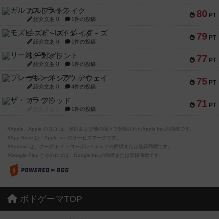
ガルフストライク
80
PT
紹介文あり
1件の投稿
モズビ－ズ・レイダ－ズ
79
PT
紹介文あり
1件の投稿
リー対グラント
77
PT
紹介文あり
1件の投稿
ブレーキング・アウェイ
75
PT
紹介文あり
4件の投稿
ザ・フラッド
71
PT
紹介文なし
1件の投稿
※Apple、Apple のロゴ は、米国および他の国々で登録されたApple Inc.の商標です。
※App Store は、Apple Inc.のサービスマークです。
※Android は、グーグル インコーポレイテッドの商標または登録商標です。
※Google Play とそのロゴは、Google Inc.の商標または登録商標です。
ボドゲーマTOP