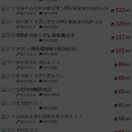
ドゥームド・バタリオンズ：ASLモジュール11
132
PT
紹介文あり
1件の投稿
コード・オブ・ブシドー：ASLモジュール8
126
PT
紹介文あり
1件の投稿
宝石の煌き：デュエル 偽造者
117
PT
紹介文なし
1件の投稿
クランク! ：冒険者たち（拡張）
101
PT
紹介文あり
4件の投稿
マーケットフレッシュ
80
PT
紹介文あり
1件の投稿
クロス・オブ・アイアン
68
PT
紹介文あり
3件の投稿
ふたつの街の物語
65
PT
紹介文あり
18件の投稿
とうほうの！
61
PT
紹介文なし
1件の投稿
メメントオンラインタクティクス
58
PT
紹介文あり
4件の投稿
ブリックス