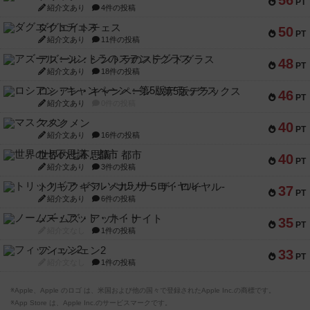
56
PT
紹介文あり
4件の投稿
ダグエイトチェス
50
PT
紹介文あり
11件の投稿
アズール：シントラのステンドグラス
48
PT
紹介文あり
18件の投稿
ロシアン・キャンペーン：第5版デラックス
46
PT
紹介文あり
0件の投稿
マスクメン
40
PT
紹介文あり
16件の投稿
世界の七不思議：都市
40
PT
紹介文あり
3件の投稿
トリックギア - ペルソナ5 ザ・ロイヤル-
37
PT
紹介文あり
6件の投稿
ノームズ・アット・ナイト
35
PT
紹介文なし
1件の投稿
フィッシェン2
33
PT
紹介文なし
1件の投稿
※Apple、Apple のロゴ は、米国および他の国々で登録されたApple Inc.の商標です。
※App Store は、Apple Inc.のサービスマークです。