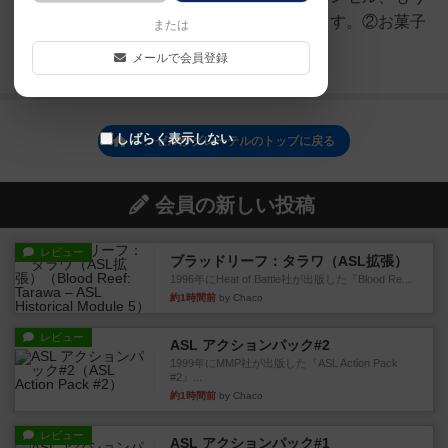
一方にグレーテルが描かれています。②お菓子
または
カード、いた...
メールで会員登録
続きを読む（5年弱前）
しばらく表示しない
ヘンゼルかグレーテルのトップに戻る
会員の新しい投稿
レビュー
ブラッドリーフ：タラワ（ASL拡張）
1996年にHeat of Battle社が出版した『Blood Re...
約1時間前
by Chaco
レビュー
ASL アクションパック#2
1999年にMMP社が出版した『ASL Action Pack
#2』...
約1時間前
by Chaco
レビュー
ASL アクションパック#1