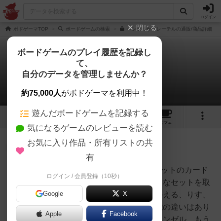
ログイン
閉じる
ボドゲーマTOP
ボードゲームの検索
ヘンゼルかグレーテルの通販/商品詳細
ボードゲームのプレイ履歴を記録し
て、
ヘンゼルかグレーテル
自分のデータを管理しませんか？
1件のルール/インスト
約75,000人
がボドゲーマを利用中！
遊んだボードゲームを記録する
4
4
47
トップ
画像
動画
レビュー
カフェ
気になるゲームのレビューを読む
お気に入り作品・所有リストの共
大賢者
252名
0名
0
充実
有
&lt;準備&gt;①箱から動物の2枚セットのカード
ログイン / 会員登録（10秒）
哀川 勉
を取り出し、各プレイヤーは好きなセットを取
Google
X
ります。うさぎ、はりねずみ、かえる、りす、
ふくろう、ぶたがいますが、性能の違いはあり
Apple
Facebook
ません。カードの裏には一方にヘンゼル、もう