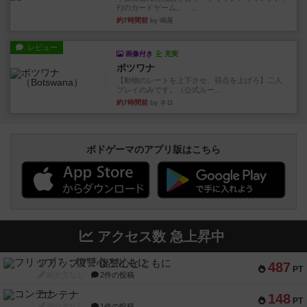
ﾃ)のカードゲーム。 ...
約7時間前
by 鳴屋
レビュー
画像付き
充実
ボツワナ
【動物のレートを上下させ、得点を上げろ】二人
プレイのみです。（公式ルー...
約7時間前
by ネロ
ボドゲーマのアプリ版はこちら
アクセス数 急上昇中
フリップ７：復讐心とともに
487
PT
紹介文なし
2件の投稿
コンテナ
148
PT
紹介文なし
1件の投稿