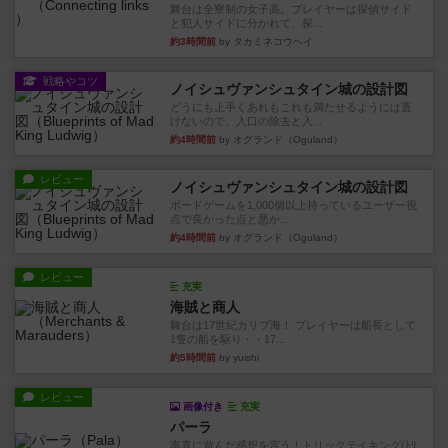
舞台は全寮制の女子高。プレイヤーは探偵サイド
と犯人サイドに分かれて、探...
約3時間前
by タカミネコウヘイ
戦略やコツ
ノイシュヴァンシュタイン城の設計図
どうにも上手くあれもこれも満たせるようには置
けないので、入口の除去と入...
約4時間前
by オグランド（Oguland）
レビュー
ノイシュヴァンシュタイン城の設計図
ボードゲームを1,000個以上持っているユーザー視
点で良かった点と悪か...
約4時間前
by オグランド（Oguland）
レビュー
充実
海賊と商人
舞台は17世紀カリブ海！ プレイヤーは船長として
1隻の船を駆り・・17...
約5時間前
by yuishi
レビュー
画像付き
充実
パーラ
率直に遊んだ感想を言う！トリックテイキング(ﾄﾘ