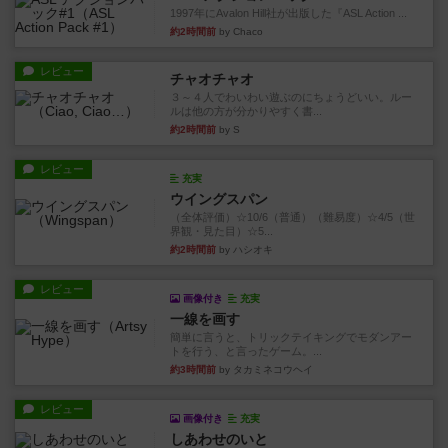
1997年にAvalon Hill社が出版した『ASL Action ...
約2時間前
by Chaco
レビュー
チャオチャオ
３～４人でわいわい遊ぶのにちょうどいい。ルー
ルは他の方が分かりやすく書...
約2時間前
by S
レビュー
充実
ウイングスパン
（全体評価）☆10/6（普通）（難易度）☆4/5（世
界観・見た目）☆5...
約2時間前
by ハシオキ
レビュー
画像付き
充実
一線を画す
簡単に言うと、トリックテイキングでモダンアー
トを行う、と言ったゲーム。...
約3時間前
by タカミネコウヘイ
レビュー
画像付き
充実
しあわせのいと