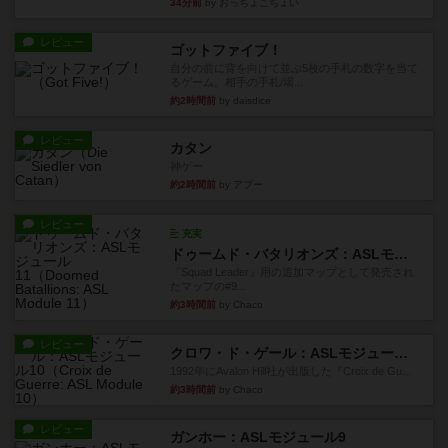
34分前
by おっちょこちょい
レビュー
ゴットファイブ！
自分の前に背を向けて並ぶ5枚の手札の数字を当て
るゲーム。相手の手札/場...
約2時間前
by daisdice
レビュー
カタン
神ゲー
約2時間前
by アプー
レビュー
充実
ドゥームド・バタリオンズ：ASLモジュール11
『Squad Leader』用の追加マップとして発売され
たマップの#9...
約3時間前
by Chaco
レビュー
クロワ・ド・ゲール：ASLモジュール10
1992年にAvalon Hill社が出版した『Croix de Gu...
約3時間前
by Chaco
レビュー
ガンホー：ASLモジュール9