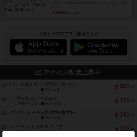
1987年にAvalon Hill社が出版した『Yanks』に付属
のマ...
約4時間前
by Chaco
ボドゲーマのアプリ版はこちら
アクセス数 急上昇中
リワイルド：サウスアメリカ
552
PT
紹介文なし
2件の投稿
マーケットフレッシュ
170
PT
紹介文あり
1件の投稿
ファイアー・ブルズ / 火牛陣
141
PT
紹介文なし
1件の投稿
ワン・トゥ・ファイブ
122
PT
紹介文あり
1件の投稿