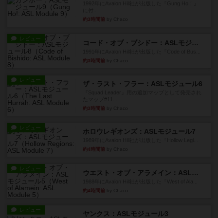
1992年にAvalon Hill社が出版した『Gung Ho！』
に付...
約3時間前
by Chaco
レビュー
コード・オブ・ブシドー：ASLモジュール8
1991年にAvalon Hill社が出版した『Code of Bus...
約3時間前
by Chaco
レビュー
ザ・ラスト・フラー：ASLモジュール6
『Squad Leader』用の追加マップとして発売され
たマップ#11...
約3時間前
by Chaco
レビュー
ホロウレギオンズ：ASLモジュール7
1989年にAvalon Hill社が出版した『Hollow Legi...
約4時間前
by Chaco
レビュー
ウエスト・オブ・アラメイン：ASLモジュール5
1988年にAvalon Hill社が出版した『West of Ala...
約4時間前
by Chaco
レビュー
ヤンクス：ASLモジュール3