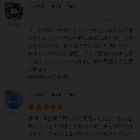
勇者
235名
1名
0
越智 俊英
（一発逆転ドカ食い）ヘンゼルか（みんなで食
べたい）グレーテルか時に強気に出たり、ブラ
フをかけたり、食べ過ぎておなかを壊したり...
チキンレースと心理戦、ブラフ勝負が好きな方
にはオススメゲームですね。絵の可愛さにも惹
かれます。
続きを読む（7年以上前）
仙人
425名
1名
0
ももんが
評価：5(お菓子切り分け問題ふたたび）もっと
ホイップを！では、人数分にケーキを切り分け
ますが、こちらは２分割（ヘンゼル分とグレー