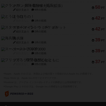
クランク! ：冒険者たち（拡張）
50
PT
紹介文あり
4件の投稿
とうほうの！
42
PT
紹介文なし
1件の投稿
スターマイン・ラミー ポケット
42
PT
紹介文あり
2件の投稿
海兵隊
39
PT
紹介文あり
1件の投稿
スーパーストア3000
39
PT
紹介文なし
1件の投稿
フリップ７：復讐心とともに
37
PT
紹介文なし
2件の投稿
※Apple、Apple のロゴ は、米国および他の国々で登録されたApple Inc.の商標です。
※App Store は、Apple Inc.のサービスマークです。
※Android は、グーグル インコーポレイテッドの商標または登録商標です。
※Google Play とそのロゴは、Google Inc.の商標または登録商標です。