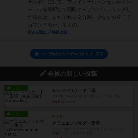
テル分）にして、プレイヤーはヘンゼルかグレ
ーテルを選択して同時オープンバッティングし
た場合は、またそれを２分割。少ないお菓子で
ガマンするか、多くの...
続きを読む（7年以上前）
ヘンゼルかグレーテルのトップに戻る
会員の新しい投稿
レビュー
レッドバリケ－ド工場
1989年にAvalon Hill社が出版した『Red Barrica...
9分前
by Chaco
レビュー
充実
オラニエンブルガー運河
友人の所持してるゲームをさせてもらいました。
順番にできる作業のいずれか...