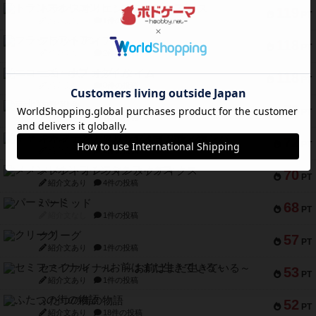
トランスオリエント・エクスプレス
119
PT
紹介文なし
1件の投稿
フラットアイアン
118
PT
紹介文なし
2件の投稿
エコーズ・オブ・タイム
118
PT
紹介文なし
8件の投稿
南北戦争
79
PT
紹介文あり
1件の投稿
キャプテン・フリップ：イスラ・ボンバ
72
PT
紹介文なし
2件の投稿
メメントオンラインタクティクス
70
PT
紹介文あり
4件の投稿
パーミッド
68
PT
紹介文なし
1件の投稿
クリーグ
57
PT
紹介文あり
1件の投稿
セミファイナル ～お前はまだ生きている～
53
PT
紹介文あり
1件の投稿
ふたつの街の物語
52
PT
紹介文あり
18件の投稿