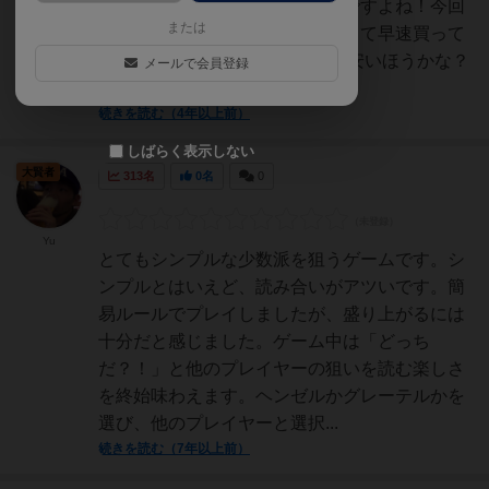
のゲーム名前からして面白そうですよね！今回
または
は絵が可愛かったこともあいまって早速買って
しまいました！2400円！比較的安いほうかな？
メールで会員登録
どちらにせよ学生か...
続きを読む（4年以上前）
しばらく表示しない
大賢者
313名
0名
0
Yu
とてもシンプルな少数派を狙うゲームです。シ
ンプルとはいえど、読み合いがアツいです。簡
易ルールでプレイしましたが、盛り上がるには
十分だと感じました。ゲーム中は「どっち
だ？！」と他のプレイヤーの狙いを読む楽しさ
を終始味わえます。ヘンゼルかグレーテルかを
選び、他のプレイヤーと選択...
続きを読む（7年以上前）