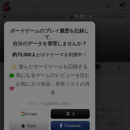
ログイン
閉じる
ボドゲーマTOP
ボードゲームの検索
ヘンゼルかグレーテルの通販/商品詳細
ボードゲームのプレイ履歴を記録し
て、
ヘンゼルかグレーテル
自分のデータを管理しませんか？
4件のレビュー
約75,000人
がボドゲーマを利用中！
遊んだボードゲームを記録する
4
4
47
トップ
画像
動画
レビュー
カフェ
気になるゲームのレビューを読む
お気に入り作品・所有リストの共
大賢者
204名
0名
0
充実
有
ログイン / 会員登録（10秒）
ゆずサーモン
こんばんは！ツイッターでゆずサーモンという
Google
X
名前のアカウントやってます寿司のアイコンで
すよかったらフォローしてください。今回のこ
Apple
Facebook