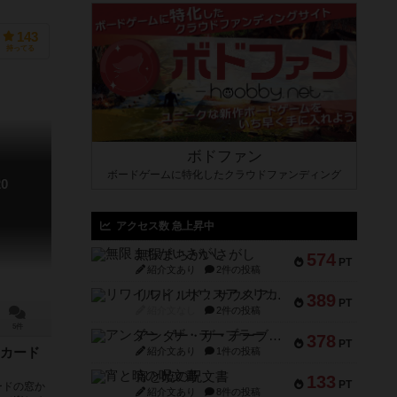
143
持ってる
ボドファン
ボードゲームに特化したクラウドファンディング
0
アクセス数 急上昇中
無限まちがいさがし
574
PT
紹介文あり
2件の投稿
リワイルド：サウスアメリカ
389
PT
紹介文なし
2件の投稿
5件
アンダー・ザ・テーブラー
378
PT
紹介文あり
1件の投稿
カード
宵と暁の呪文書
133
PT
ードの窓か
紹介文あり
8件の投稿