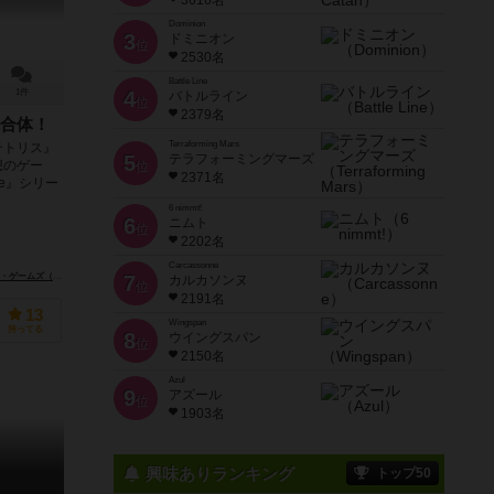
3616名
Dominion
3
ドミニオン
位
2530名
Battle Line
1件
4
バトルライン
位
2379名
合体！
Terraforming Mars
テトリス』
5
テラフォーミングマーズ
想のゲー
位
2371名
ike』シリー
6 nimmt!
6
ニムト
位
2202名
Carcassonne
（Sirlin Games）
7
カルカソンヌ
位
2191名
13
Wingspan
持ってる
8
ウイングスパン
位
2150名
Azul
9
アズール
位
1903名
興味ありランキング
トップ50