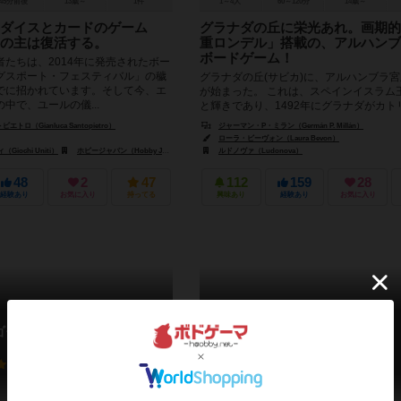
45分前後
13歳～
1件
1～4人
60～120分
14歳～
ダイスとカードのゲーム
グラナダの丘に栄光あれ。画期的
の主は復活する。
重ロンデル」搭載の、アルハンブ
ボードゲーム！
たちは、2014年に発売されたボー
グスポート・フェスティバル」の穢
グラナダの丘(サビカ)に、アルハンブラ
でに招かれています。そして今、エ
が始まった。 これは、スペインイスラム
中で、ユールの儀...
と輝きであり、1492年にグラナダがカト
ちるまで、歴史上最も煌びや...
ロ（Gianluca Santopietro）
ジャーマン・P・ミラン（Germán P. Millán）
ローラ・ビーヴォン（Laura Bevon）
iochi Uniti）
ホビージャパン（Hobby Japan）
パスポートゲームスタジオ（Passport Game Studios）
ルドノヴァ（Ludonova）
48
2
47
112
159
28
経験あり
お気に入り
持ってる
興味あり
経験あり
お気に入り
ゴーストスナップ
パズル・ストライク
GHOST SNAP
Puzzle Strike
6.3