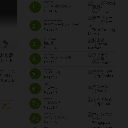
SCYTHE
1
サイズ -大鎌戦役-
位
2415名
Terraforming Mars
2
テラフォーミングマーズ
位
2396名
Stone Garden
3
枯山水
位
0件
2280名
Viticulture
利き霊
4
ワイナリーの四季
位
ン・ト
2273名
Agricola
グゲームで
5
アグリコラ
位
堕ち落ちし
2120名
霊能者ども
Azul
6
アズール
位
2034名
（Asmodee）
Splendor
7
宝石の煌き
位
1
2031名
持ってる
Wingspan
8
ウイングスパン
位
2006名