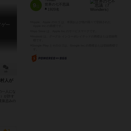
7 Wonders
9
世界の七不思議
位
1920名
※Apple、Apple のロゴ は、米国および他の国々で登録された
ドゲー
Apple Inc.の商標です。
※App Store は、Apple Inc.のサービスマークです。
※Android は、グーグル インコーポレイテッドの商標または登録商
標です。
※Google Play とそのロゴは、Google Inc.の商標または登録商標で
す。
0件
村人が
の一人にな
M）が許す
黄泉忌みの