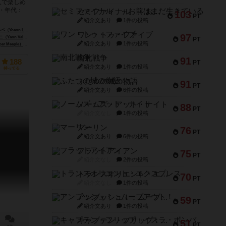
人で楽しめ
・年代：
セミファイナル ～お前はまだ生きている～
103
PT
紹介文あり
1件の投稿
oann Levet）
ワン・トゥ・ファイブ
97
n Valéani）
PT
紹介文あり
1件の投稿
 Meeple）
ジェム・クラブ・キフト（Gém Klub Kft.）
南北戦争
91
188
PT
紹介文あり
1件の投稿
持ってる
ふたつの城の物語
91
PT
紹介文あり
6件の投稿
ノームズ・アット・ナイト
88
PT
紹介文なし
1件の投稿
マーリン
76
PT
紹介文あり
6件の投稿
フラットアイアン
75
PT
紹介文なし
2件の投稿
トランスオリエント・エクスプレス
70
PT
紹介文なし
1件の投稿
アンブッシュ！：ムーブアウト！
59
PT
紹介文あり
1件の投稿
キャプテン・フリップ：イスラ・ボンバ
51
PT