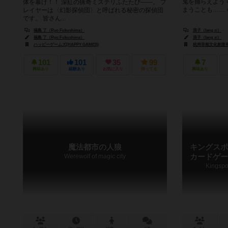
鬼を捕らえよう
体を暴け！！ 深紅の猟奇ミステリふたたび——。 プ
まうことも…… ○
レイヤーは〈幻影探偵団〉と呼ばれる秘密の探偵団
です。 皆さん...
福島 了（Ryo Fukushima）
浪子（lang zi）
福島 了（Ryo Fukushima）
浪子（lang zi）
ハッピーゲームズ(HAPPY GAMES)
杭州非相文化創意有限公司（hang 
101
101
35
99
7
興味あり
経験あり
お気に入り
持ってる
興味あり
魔法都市の人狼
キングスポ
Werewolf of magic city
カードゲー
Kingspo