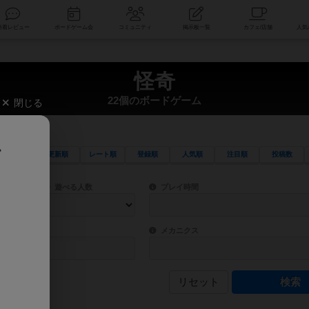
索
新着レビュー
ボードゲーム会
コミュニティ
掲示板一覧
怪奇
22個のボードゲーム
閉じる
、
更新順
レート順
登録順
人気順
注目順
投稿数
ワード検索ができます。
検索できます。
プレイ対象人数に含まれるボードゲームを指定します。
目安となる所要時間を指定することができ
遊べる人数
プレイ時間
物などモチーフ・ストーリーを指定することができます。直感的にゲームシステムを理解
ゲーム性を構成するコアシステムです。主
バー
メカニクス
リセット