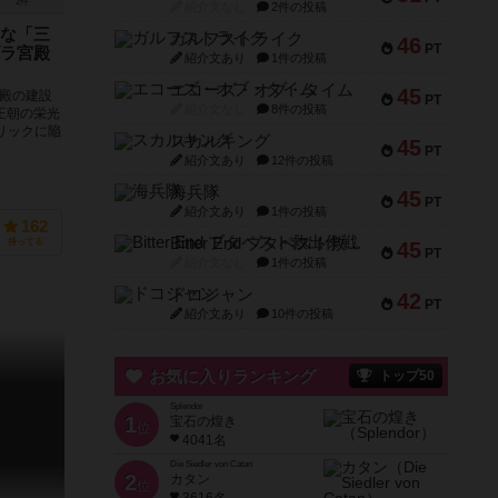
2件
紹介文なし
2件の投稿
な「三
ガルフストライク
46
PT
ラ宮殿
紹介文あり
1件の投稿
エコーズ・オブ・タイム
45
宮殿の建設
PT
紹介文なし
8件の投稿
王朝の栄光
リックに陥
スカルキング
45
PT
紹介文あり
12件の投稿
海兵隊
45
PT
紹介文あり
1件の投稿
162
Bitter End ブタペスト救出作戦
持ってる
45
PT
紹介文なし
1件の投稿
ドコジャン
42
PT
紹介文あり
10件の投稿
お気に入りランキング
トップ50
Splendor
1
宝石の煌き
位
4041名
Die Siedler von Catan
2
カタン
位