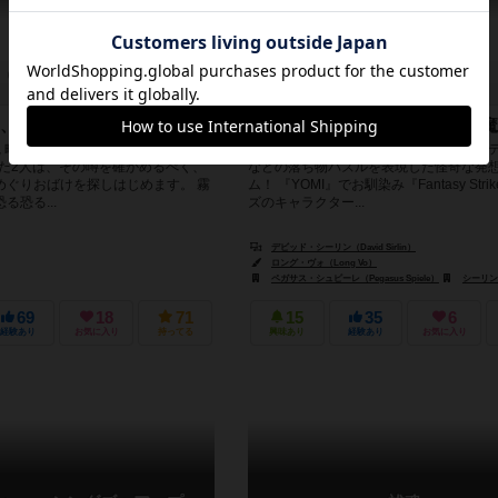
－
ー
2件
2～4人
20分前後
8歳～
、不思議なカメラ。
デッキ構築と落ち物パズルの悪魔
 町でひそかに噂される “ゴーストカ
デッキ構築ゲームで『ぷよぷよ』、『
れた2人は、その噂を確かめるべく、
などの落ち物パズルを表現した怪奇な発
めぐりおばけを探しはじめます。 霧
ム！ 『YOMI』でお馴染み『Fantasy Str
る恐る...
ズのキャラクター...
デビッド・シーリン（David Sirlin）
ロング・ヴォ（Long Vo）
ハイデルベルガー シュピーレ出版（Heidelberger Spieleverlag）
ペガサス・シュピーレ（Pegasus Spiele）
シーリン・ゲームズ
69
18
71
15
35
6
経験あり
お気に入り
持ってる
興味あり
経験あり
お気に入り