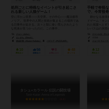
6～23人
60～90分
10歳～
0件
3～5人
処刑ごとに特殊なイベントが引き起こさ
手軽で奇怪な
れる新しい人狼ゲーム！
で、今宵怪奇
空に浮かぶ世界――天空界。その中心――魔法都市
静かなる放浪者
ノリア。 世界中の人間と技術が集まるこの場所であ
ドゲーム「キン
る日事件が起きる。次々と獣に食い荒らされたよう
れた祝宴へとす
な死体が見つかったのだ。この事件...
レバス山の洞窟の
ジョン（John）
ジャンルカ・サントピエト
えいきち（Eikichi）
未登録
赤点計画（Akaten Keikaku）
パズリア（PUZZLIAR）
ジョーキ ウニーティ（G
10
56
8
48
12
興味あり
経験あり
お気に入り
持ってる
興味あり
タシュ=カラール 伝説の闘技場
Tash-Kalar: Arena of Legends
6.0