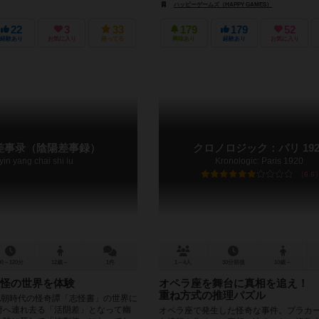
ハッピーゲームズ（HAPPY GAMES）
22
3
33
179
179
52
経験あり
お気に入り
持ってる
興味あり
経験あり
お気に入り
差事录（陰陽差事録）
クロノロジック：パリ 192
yin yang chai shi lu
Kronologic: Paris 1920
6.6
90～120分
12歳～
1件
1～4人
30分前後
10歳～
怪の世界を体験
オペラ座を舞台に真相を追え！ 
重ね方式の推理パズル
北朝時代の怪奇譚「志怪書」の世界に
冥府へ連れ去る「活阴差」となって幽
オペラ座で発生した怪奇な事件。プラカ