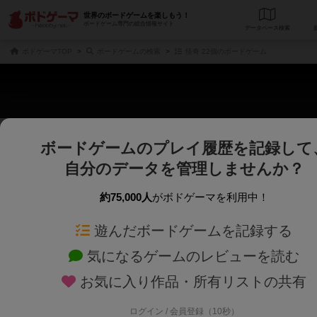
世界のボードゲームを楽しもう！
ボードゲーム専門の総合情報サイト
データベース
検
ボドゲーマTOP
ボードゲームの検索
怪奇 22個のボードゲーム
ボードゲームのプレイ履歴を記録して
さくさく表示
じっくり表示
自分のデータを管理しませんか？
商品名、商品説明文、デザイナー名、テーマ名、メカニクス名を対象にフリー
ゲームデザイナー名を指定して
フリーワード
ゲームデザイナー
約75,000人
がボドゲーマを利用中！
遊んだボードゲームを記録する
対象年齢を指定します。
世界観や登場人
対象年齢
テーマ/フレー
気になるゲームのレビューを読む
お気に入り作品・所有リストの共有
ログイン / 会員登録（10秒）