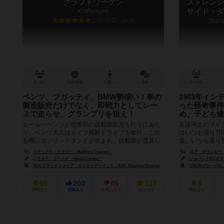
クラフトワーゲン
ストレンジ
Kraftwagen
サイド・ダ
Stran
6.4
2～4人
75分前後
10歳～
3件
2～4人
ベンツ、ブガッティ、BMW勢揃い！車の
1983年イ
製造販売だけでなく、即戦力としてレー
った怪奇事件
スで走らせ、グランプリを狙え！
め、子ども達
カール・ベンツが世界初の自動車販売を行うにあた
友達同士のマイ
り、ベンツ夫人はドイツ横断ドライブを敢行。これ
はいつも通りT
を機にガソリンスタンドが生まれ、自動車が普及し
道、いつも通り
ていった。 あなたは、オットー...
わらないはずの日
マティアス・クラマー（Matthias Cramer）
ロブ・ダヴィオー（Ro
ハラルド・リースケ（Harald Lieske）
ジョバンナBCギマランイ
ADCブラックファイア・エンターテイメント（ADC Blackfire Entertainment）
G3
CMONグローバル（CM
ストロングホー
85
200
45
117
6
興味あり
経験あり
お気に入り
持ってる
興味あり