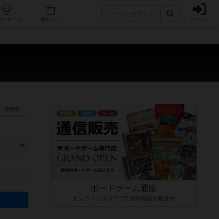
ログイン
カフェ/店舗
人気ボードゲーム
通販ストア
発売年
ます。マニュアルを読む時間や参加者へのルール説明時間は含まれていないため、初めて遊
できるよう、中世ファンタジー・クッキング・海賊同士の対決など、ゲームコンセプトを絞
にボードゲームに慣れている方向けの絞込機能です。例えば「ダイスロール」はランダム値
ボードゲーム通販
オンラインストアで7,500商品を販売中