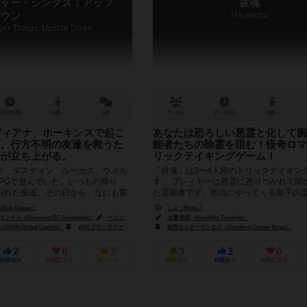
ャー・シングズ：アップ
祓魂
ウン
Haratama
ger Things: Upside Down
60分前後
14歳～
1件
3～4人
20～30分
10歳～
ンディアナ、ホーキンスで起こ
あなたは恐ろしい悪霊と化して腕
。行方不明の友達を救うた
能者たちの除霊を阻む！怪奇ロマ
が立ち上がる。
リックテイキングゲーム！
ク、ダスティン、ルーカス、ウィル
「祓魂」は3〜4人用のトリックテイキン
RPGで遊んでいた。いつもの帰り
す。 プレイヤーは悪霊に憑りつかれて闇
別れた友達。その日から、なにも変
た霊能者です。救出にやってくる新手の
常が変わった。ウィル...
を返り討ちにしてやりましょう。...
b Daviau）
しぶ（Shibu）
ス（Giovanna BC Guimarães）
ヘニング・ルードビクセン（Henning Ludvigsen）
土屋 邦彦（Kunihiko Tsuchiya）
ON Global Limited）
ルド ゲームズ（Stronghold Games）
ADCブラックファイア・エンターテイメント（ADC Blackfire Entertainment）
卸売センターサンエイ（Oroshiuri Center Sanei）
アスモデ
2
0
9
3
3
0
経験あり
お気に入り
持ってる
興味あり
経験あり
お気に入り