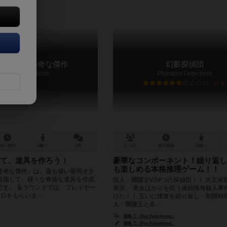
オタクの怪奇な傑作
幻影探偵団
Nerdy Inventions
Phantom Detectives
6.3
25～30分
8歳～
1件
3～4人
60分前後
12歳～
て、道具を作ろう！
豪華なコンポーネント！繰り返し
も楽しめる本格推理ゲーム！！
怪奇な傑作」は、最も偉い発明オタ
目指して、様々な奇抜な道具を作成
怪人・髑髏王VS4つの探偵団！！ 大正末
です。 各ラウンドでは、プレイヤー
東京。 美女ばかりを狙う連続猟奇殺人事
ロをもらいま...
けた！！ 互いに捜査を繰り返し、制限時
人・髑髏王と各...
福島 了（Ryo Fukushima）
福島 了（Ryo Fukushima）