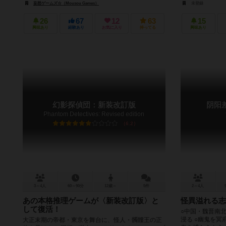
妄想ゲームズ☆（Mousou Games）
未登録
26
67
12
63
15
興味あり
経験あり
お気に入り
持ってる
興味あり
幻影探偵団：新装改訂版
阴阳
Phantom Detectives: Revised edition
6.2
3～4人
60～90分
12歳～
5件
2～4人
あの本格推理ゲームが〈新装改訂版〉と
怪異溢れる志
して復活！
○中国・魏晋南
浸る ○幽鬼を
大正末期の帝都・東京を舞台に、怪人・髑髏王の正