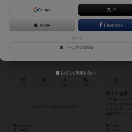
Google
X
Apple
Facebook
妖怪百奇八光
発明
または
YOKAI HYAKKIYAKOU
メールで会員登録
6.1
しばらく表示しない
2～4人
10～20分
10歳～
5件
2～4人
ダイスを振っ
「発明オタクの
クになることを
作品説明文の編集者を募集中
していくゲーム
達は3個のサイコ
H1R0（Hiro）
未登録
JAIBON
未登録