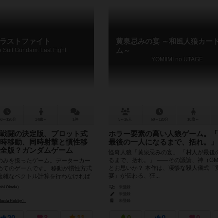
ラストファイト
黄泉忌みの宴 ～和風人狼カー
e Suit Gundam: Last Fight
ム～
YOMIIMI no UTAGE
60～120分
14歳～
1件
5～16人
60～120分
10歳～
戦闘の決定版、プロット式
ホラー要素の高い人狼ゲーム。「
時移動、同時射撃と慣性移
最後の一人になるまで、括れ。」
全版？ガンダムゲーム
怪奇人狼「黄泉忌みの宴」 「村人が最後
るまで、括れ。」 ――その議論、神（G
のみを扱ったゲーム。データーカー
とお思いか？ 本作は、凄惨な殺人儀式「
めてのゲームです。 移動が慣性方式
宴」が伝わる、狂...
複雑なベクトル計算を行わなければ
去とは決別したか...
hi Okada）
未登録
未登録
uda Hobby）
未登録