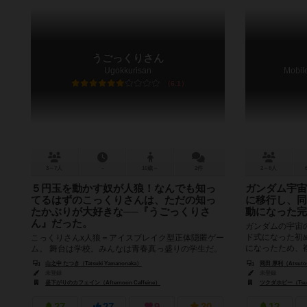
うごっくりさん
Ugokkurisan
Mobil
6.1
3～7人
－
10歳～
2件
2～6人
５円玉を動かす奴が人狼！なんでも知っ
ガンダム宇宙
てるはずのこっくりさんは、ただの知っ
に移行し、同
たかぶりが大好きな──『うごっくりさ
動になった完
ん』だった。
ガンダムの宇宙
ド式になった初
こっくりさんx人狼＝アイスブレイク型正体隠匿ゲー
になったため、
ム。 舞台は学校。みんなは青春真っ盛りの学生だ。
ならず、射撃も過
その中に一人だけ怪奇現象のフリをしながら５円玉
山之中 たつき（Tatsuki Yamanonaka）
岡田 厚利（Atsutos
を動かして、どんな質問にも知っ...
未登録
未登録
昼下がりのカフェイン（Afternoon Caffeine）
ツクダホビー（Tsuk