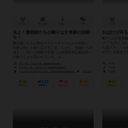
2～4人
30～60分
13歳～
2件
2人用
見よ！魔術師たちが織りなす奇跡の決闘
おばけが写る
を！
■ゲームの世界観
メラ”を手に入
魔法使いたちが夢幻のクリーチャーたちを召喚し、
心霊スポットを
壮絶な戦いを繰り広げている。 しかし、怪物たちの
のかかる墓地で恐
凄まじい戦いと喧騒の背後には複雑怪奇な魔法使い
の駆け引きが隠されている。 さ...
ヴラーダ・フヴァチル（Vlaada Chvátil）
未登録
デイヴィッド・コチャード（David Cochard）
未登録
チェコゲームズエディション（Czech Games Edition）
クラニオ・クリエーションズ（Cranio Creations）
未登録
36
125
14
93
67
興味あり
経験あり
お気に入り
持ってる
興味あり