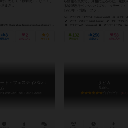
 ○時に死して「掠剩使」になってし
ら情報を集めて、真相に迫るのだ。複数
さまざ...
る論理思考ペンシルパズル。 ＜テーマ＞ 
1920年 ・場所：フラ...
ファビアン・グリデル（Fabien Gridel）
ヨアン・ルベ（Y
アーチ・アポラー（Arch Apolar）
ヤン・ヴァレアニ（Yan
zhou fei xiang wen hua chuang yi you xian gong si）
オリゲームズ（Origames）
ピピハウス（PiPi House）
スーパーミープル（Super
8
2
9
132
256
58
経験あり
お気に入り
持ってる
興味あり
経験あり
お気に入り
ート・フェスティバル：
サビカ
ム
Sabika
rt Festival: The Card Game
6.6