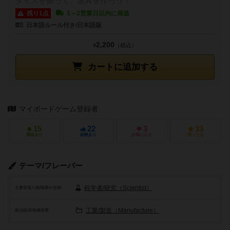
ダイスを振って、道具を作ろう！
残り1点
1～2営業日以内に発送
日本語ルール付き/日本語版
2,200
¥
（税込）
カートに追加する
マイボードゲーム登録者
15
22
3
33
興味あり
経験あり
お気に入り
持ってる
テーマ/フレーバー
科学者/研究（Scientist）
主要登場人物/職業や生物
工業/製造（Manufacture）
政治経済/各種産業