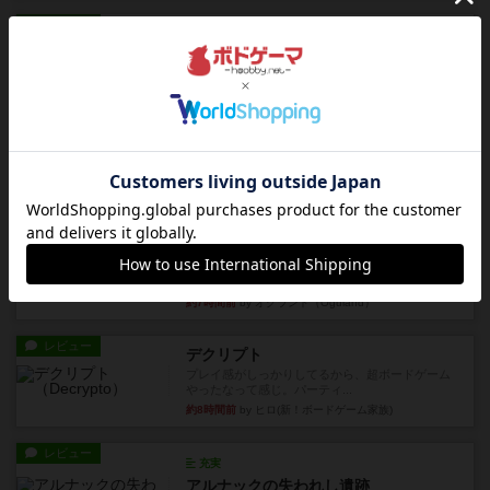
レビュー
街コロ通
街コロとの違いは初めから二つサイコロを振れる
など、少しの違いはあるけれ...
約6時間前
by くみ
戦略やコツ
ニューオールド
ゲーム終了時に、「オールドカードとニューカー
ドのどちらもある」 状態に...
約7時間前
by オグランド（Oguland）
レビュー
ニューオールド
ボードゲームを1,000個以上持っているユーザー視
点で良かった点と悪か...
約7時間前
by オグランド（Oguland）
レビュー
デクリプト
プレイ感がしっかりしてるから、超ボードゲーム
やったなって感じ。パーティ...
約8時間前
by ヒロ(新！ボードゲーム家族)
レビュー
充実
アルナックの失われし遺跡