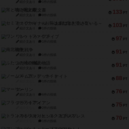
紹介文あり
1件の投稿
宵と暁の呪文書
133
PT
紹介文あり
8件の投稿
セミファイナル ～お前はまだ生きている～
103
PT
紹介文あり
1件の投稿
ワン・トゥ・ファイブ
97
PT
紹介文あり
1件の投稿
南北戦争
91
PT
紹介文あり
1件の投稿
ふたつの城の物語
91
PT
紹介文あり
6件の投稿
ノームズ・アット・ナイト
88
PT
紹介文なし
1件の投稿
マーリン
76
PT
紹介文あり
6件の投稿
フラットアイアン
75
PT
紹介文なし
2件の投稿
トランスオリエント・エクスプレス
70
PT
紹介文なし
1件の投稿