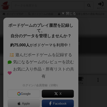
ログイン
閉じる
ボドゲーマTOP
ボードゲームの検索
発明オタクの怪奇な傑作の通販/商品詳細
ボードゲームのプレイ履歴を記録し
て、
自分のデータを管理しませんか？
発明オタクの怪奇な傑作
約75,000人
がボドゲーマを利用中！
Nerdy Inventions
遊んだボードゲームを記録する
気になるゲームのレビューを読む
お気に入り作品・所有リストの共
有
1
1
3
トップ
画像
動画
レビュー
カフェ
ログイン / 会員登録（10秒）
Google
X
ダイスを振って、道具を作ろう！
Apple
Facebook