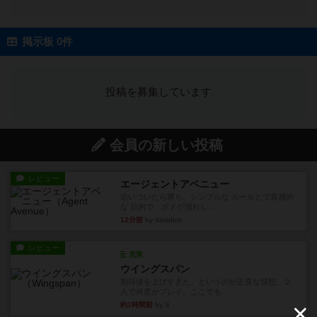
掲示板 0件
投稿を募集しています
会員の新しい投稿
レビュー
エージェントアベニュー
追いついたら勝ち。シンプルな ルールとで直感的
な 目的で、ボドゲ慣れし...
12分前
by daisdice
レビュー
充実
ウイングスパン
期待値を上げすぎた、というのが正直な感想。２
人で何度かプレイ。ここでも...
約1時間前
by S