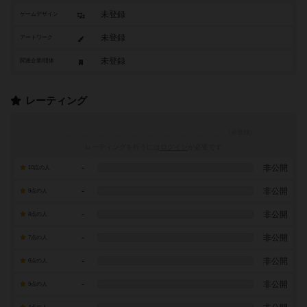
未登録
ゲームデザイン
未登録
アートワーク
未登録
関連企業/団体
レーティング
レーティングを行うには
ログイン
が必要です
-
非公開
10点の人
-
非公開
9点の人
-
非公開
8点の人
-
非公開
7点の人
-
非公開
6点の人
-
非公開
5点の人