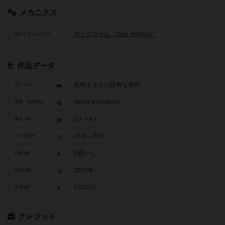
メカニクス
ダイスロール（Dice Rolling）
頻出するメカニクス
作品データ
発明オタクの怪奇な傑作
タイトル
Nerdy Inventions
原題・英題表記
2人～4人
参加人数
25分～30分
プレイ時間
8歳から
対象年齢
2015年～
発売時期
2,000円
参考価格
クレジット