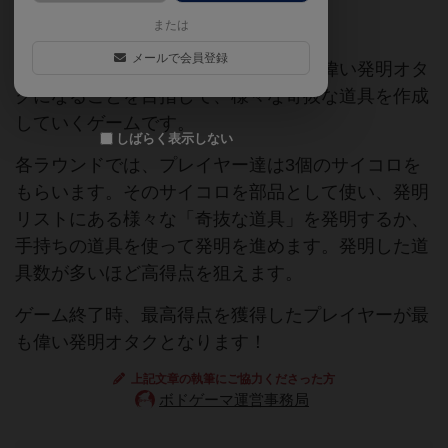
台湾作
日本語訳あり
または
メールで会員登録
「発明オタクの怪奇な傑作」は、最も偉い発明オタ
クになることを目指して、様々な奇抜な道具を作成
していくゲームです。
しばらく表示しない
各ラウンドでは、プレイヤー達は3個のサイコロを
もらいます。そのサイコロを部品として使い、発明
リストにある様々な「奇抜な道具」を発明するか、
手持ちの道具を使って発明を進めます。発明した道
具数が多いほど高得点を狙えます。
ゲーム終了時、最高得点を獲得したプレイヤーが最
も偉い発明オタクとなります！
上記文章の執筆にご協力くださった方
ボドゲーマ運営事務局