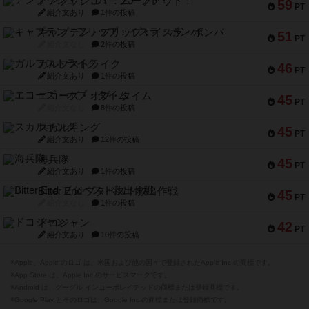
アンブッシュ！：ムーブアウト！
59
PT
紹介文あり
1件の投稿
キャプテン・フリップ：イスラ・ボンバ
51
PT
紹介文なし
2件の投稿
ガルフストライク
46
PT
紹介文あり
1件の投稿
エコーズ・オブ・タイム
45
PT
紹介文なし
8件の投稿
スカルキング
45
PT
紹介文あり
12件の投稿
海兵隊
45
PT
紹介文あり
1件の投稿
Bitter End ブタペスト救出作戦
45
PT
紹介文なし
1件の投稿
ドコジャン
42
PT
紹介文あり
10件の投稿
※Apple、Apple のロゴ は、米国および他の国々で登録されたApple Inc.の商標です。
※App Store は、Apple Inc.のサービスマークです。
※Android は、グーグル インコーポレイテッドの商標または登録商標です。
※Google Play とそのロゴは、Google Inc.の商標または登録商標です。