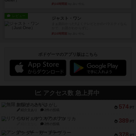
約16時間前
by みいやん
レビュー
ジャスト・ワン
まぁ面白かった‼️よくテレビとかのバラエティなん
かで、お題がわからずに...
約16時間前
by みいやん
ボドゲーマのアプリ版はこちら
アクセス数 急上昇中
無限まちがいさがし
574
PT
紹介文あり
2件の投稿
リワイルド：サウスアメリカ
389
PT
紹介文なし
2件の投稿
アンダー・ザ・テーブラー
378
PT