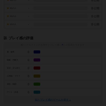
-
非公開
4点の人
-
非公開
3点の人
-
非公開
2点の人
-
非公開
1点の人
プレイ感の評価
トグルスイッチを押すとプレイ感（
※
）の投票ができます
0
運・確率
0
戦略・判断力
0
交渉・立ち回り
0
心理戦・ブラフ
0
攻防・戦闘
0
アート・外見
似たプレイ感のゲームを探す→