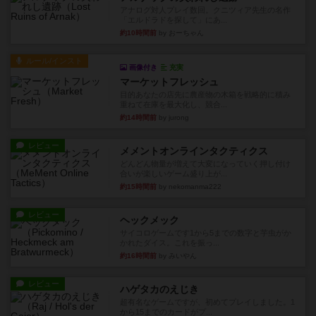
アナログ対人プレイ数回。クニツィア先生の名作
「エルドラドを探して」にあ...
約10時間前
by おーちゃん
ルール/インスト
画像付き
充実
マーケットフレッシュ
目的あなたの店先に農産物の木箱を戦略的に積み
重ねて在庫を最大化し、競合...
約14時間前
by jurong
レビュー
メメントオンラインタクティクス
どんどん物量が増えて大変になっていく押し付け
合いが楽しいゲーム盛り上が...
約15時間前
by nekomanma222
レビュー
ヘックメック
サイコロゲームです1から5までの数字と芋虫がか
かれたダイス。これを振っ...
約16時間前
by みいやん
レビュー
ハゲタカのえじき
超有名なゲームですが、初めてプレイしました。1
から15までのカードがプ...