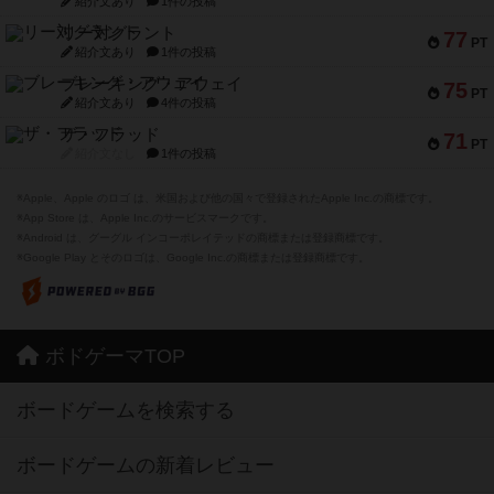
紹介文あり
1件の投稿
リー対グラント
77
PT
紹介文あり
1件の投稿
ブレーキング・アウェイ
75
PT
紹介文あり
4件の投稿
ザ・フラッド
71
PT
紹介文なし
1件の投稿
※Apple、Apple のロゴ は、米国および他の国々で登録されたApple Inc.の商標です。
※App Store は、Apple Inc.のサービスマークです。
※Android は、グーグル インコーポレイテッドの商標または登録商標です。
※Google Play とそのロゴは、Google Inc.の商標または登録商標です。
ボドゲーマTOP
ボードゲームを検索する
ボードゲームの新着レビュー