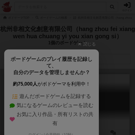
ログイン
ボドゲーマTOP
ボードゲームの検索
杭州非相文化創意有限公司（hang zhou fei xia
杭州非相文化創意有限公司（hang zhou fei xiang
wen hua chuang yi you xian gong si）
1個のボードゲーム
閉じる
ボードゲームのプレイ履歴を記録し
検索メニュー
て、
自分のデータを管理しませんか？
約75,000人
がボドゲーマを利用中！
遊んだボードゲームを記録する
阴阳差事录（陰陽差事録）
気になるゲームのレビューを読む
yin yang chai shi lu
お気に入り作品・所有リストの共
有
ログイン / 会員登録（10秒）