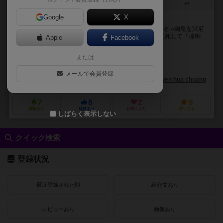
2～4人
90～120分
12歳～
1件
Google
X
怪異溢れる志怪の世界を体験
○中国・魏晋南北朝時代の怪奇譚「志怪書」の世界に浸る ○幽鬼を冥府
へ連れ去る「活阴差」となって幽鬼を捕らえよう ○時に死して「掠剩
Apple
Facebook
使」になってしまうことも…… ○さまざ...
または
浪子（lang zi）
浪子（lang zi）
メールで会員登録
杭州非相文化創意有限公司（hang zhou fei xiang wen hua chuang yi you 
7
8
2
9
興味あり
経験あり
お気に入り
持ってる
しばらく表示しない
クイック検索
登録状況
最近登録された順
紹介文あり
レビューあり
画像あり