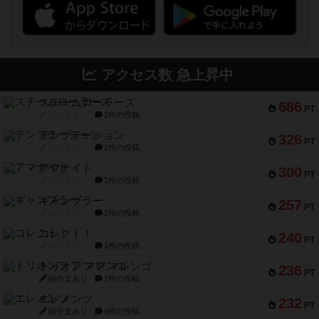
アクセス数 急上昇中
スチームローラーズ
686
PT
紹介文なし
2件の投稿
テンプテーション
326
PT
紹介文なし
2件の投稿
アマナイト
300
PT
紹介文なし
1件の投稿
ギャンブラー
257
PT
紹介文なし
2件の投稿
コレクト！
240
PT
紹介文なし
1件の投稿
トリオンフ ア マレンゴ
236
PT
紹介文あり
1件の投稿
エレメンツ
232
PT
紹介文あり
4件の投稿