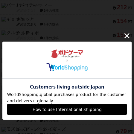
バー！パーティー
212
PT
紹介文なし
1件の投稿
ギョッと
154
PT
紹介文あり
1件の投稿
クルティボ
152
PT
紹介文なし
1件の投稿
ブラヴェスト
140
PT
紹介文なし
1件の投稿
ドブル：ポケットモンスター
122
PT
紹介文あり
4件の投稿
ジャンヌ・ダルク-オルレアン ドロー＆ライト
118
PT
紹介文なし
5件の投稿
ファースト・イン・フライト
94
PT
紹介文あり
3件の投稿
ダイススローン
88
PT
紹介文なし
1件の投稿
ガルフストライク
80
PT
紹介文あり
1件の投稿
モズビ－ズ・レイダ－ズ
79
PT