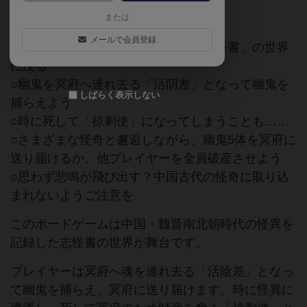
志怪書
中国
怪異
または
メールで会員登録
○中国・魏晋南北朝時代の怪奇譚「志怪書」の世界
に浸る
○幽鬼を冥府へ連れ去る「活阴差」となって幽鬼を
しばらく表示しない
捕らえよう
○時に死して「掠剩使」になってしまうことも……
○さまざまな怪奇と邂逅しながら、幽鬼5体を冥府に
送り届けるか、他プレイヤーを全員破産させよう
○思わず悲鳴が飛び出す？中国古代の怪奇に取り込
まれないようご注意を
このボードゲームは中国・魏晋南北朝時代の怪異を
記録した志怪書の世界が舞台です。
プレイヤーは冥府へ魂を連れ去る「活陰差」となっ
て幽鬼を捕らえ、冥府に送り届けます。時に怪異に