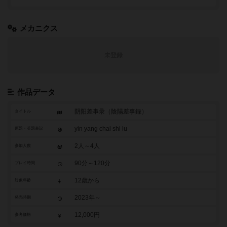
メカニクス
未登録
作品データ
阴阳差事录（陰陽差事録）
タイトル
yin yang chai shi lu
原題・英題表記
2人～4人
参加人数
90分～120分
プレイ時間
12歳から
対象年齢
2023年～
発売時期
12,000円
参考価格