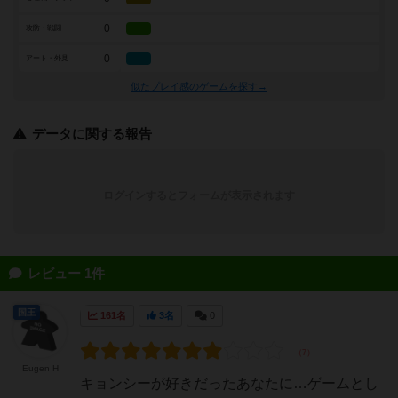
0
攻防・戦闘
0
アート・外見
似たプレイ感のゲームを探す→
データに関する報告
ログインするとフォームが表示されます
レビュー 1件
国王
161名
3名
0
Eugen H
キョンシーが好きだったあなたに…ゲームとし