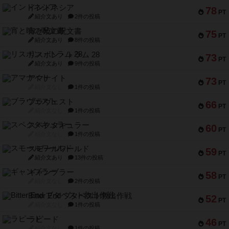
インドネシア
78
PT
紹介文あり
2件の投稿
宵と暁の呪文書
75
PT
紹介文あり
8件の投稿
リスボン・トラム 28
73
PT
紹介文あり
9件の投稿
アマナイト
73
PT
紹介文なし
1件の投稿
ブラヴェスト
66
PT
紹介文なし
1件の投稿
スペクタキュラー
60
PT
紹介文なし
1件の投稿
スモールワールド
59
PT
紹介文あり
13件の投稿
ギャンブラー
58
PT
紹介文なし
2件の投稿
Bitter End ブタペスト救出作戦
52
PT
紹介文なし
1件の投稿
ラピード
46
PT
紹介文なし
1件の投稿