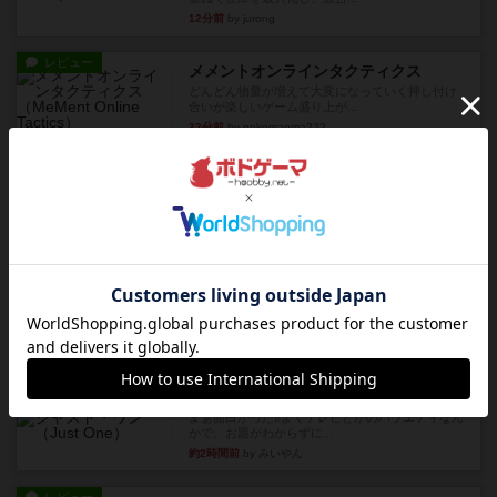
12分前
by jurong
レビュー
メメントオンラインタクティクス
どんどん物量が増えて大変になっていく押し付け
合いが楽しいゲーム盛り上が...
32分前
by nekomanma222
レビュー
ヘックメック
サイコロゲームです1から5までの数字と芋虫がか
かれたダイス。これを振っ...
約2時間前
by みいやん
レビュー
ハゲタカのえじき
超有名なゲームですが、初めてプレイしました。1
から15までのカードがプ...
約2時間前
by みいやん
レビュー
ジャスト・ワン
まぁ面白かった‼️よくテレビとかのバラエティなん
かで、お題がわからずに...
約2時間前
by みいやん