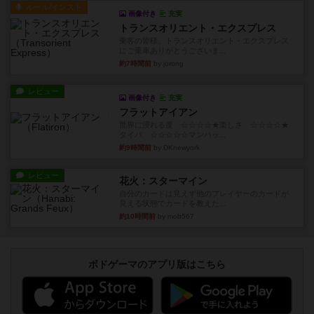
ルール/インスト
画像付き
充実
トランスオリエント・エクスプレス
乗客の皆様、トランスオリエント・エクスプレス
にご乗車ありがとうございま...
約7時間前
by jurong
レビュー
画像付き
充実
フラットアイアン
世界に浸れる度 ☆☆☆☆★楽しさ ☆☆☆☆★
タイパ ☆☆☆☆☆マンハッ...
約9時間前
by DKnewyork
レビュー
花火：スターマイン
自分のカードは見えず他のプレイヤーのカードが
見える状態でカードを教えた...
約10時間前
by mob567
ボドゲーマのアプリ版はこちら