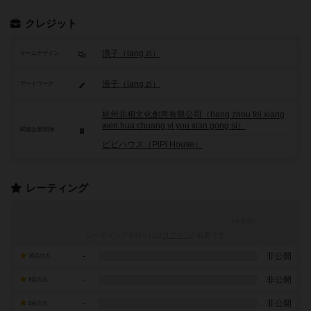
クレジット
浪子（lang zi）
ゲームデザイン
浪子（lang zi）
アートワーク
杭州非相文化創意有限公司（hang zhou fei xiang
wen hua chuang yi you xian gong si）
関連企業/団体
ピピハウス（PiPi House）
レーティング
レーティングを行うには
ログイン
が必要です
-
非公開
10点の人
-
非公開
9点の人
-
非公開
8点の人