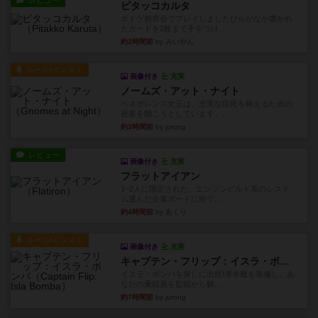
レビュー
ピタッコカルタ
ボドゲ相席会でプレイしましたひらがなが書かれ
たカードを2枚まで手をつけ...
約2時間前
by みいやん
ルール/インスト
画像付き
充実
ノームズ・アット・ナイト
ベネボレンス女王は、忠実な臣民を称えるための
祝宴を開こうとしています。...
約3時間前
by jurong
レビュー
画像付き
充実
フラットアイアン
1~2人に限定された、エンジンビルド系のシステ
ム選んだ企業ボードに街で...
約4時間前
by あくり
ルール/インスト
画像付き
充実
キャプテン・フリップ：イスラ・ボンバ
イスラ・ボンバを探しに出航!潜水艦を装備し、あ
なたの乗組員を監獄から解...
約7時間前
by jurong