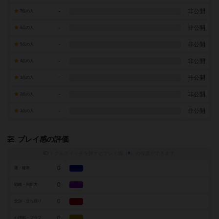
-
非公開
7点の人
-
非公開
6点の人
-
非公開
5点の人
-
非公開
4点の人
-
非公開
3点の人
-
非公開
2点の人
-
非公開
1点の人
プレイ感の評価
トグルスイッチを押すとプレイ感（
※
）の投票ができます
0
運・確率
0
戦略・判断力
0
交渉・立ち回り
0
心理戦・ブラフ