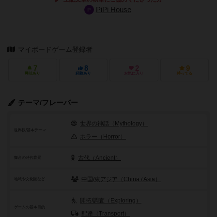
PiPi House
マイボードゲーム登録者
7
8
2
9
興味あり
経験あり
お気に入り
持ってる
テーマ/フレーバー
世界の神話（Mythology）
世界観/基本テーマ
ホラー（Horror）
古代（Ancient）
舞台の時代背景
中国/東アジア（China / Asia）
地域や文化圏など
開拓/調査（Exploring）
ゲームの基本目的
配達（Transport）