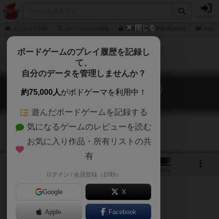
ログイン
閉じる
ボドゲーマTOP
ボードゲームの検索
陰陽差事録の通販/商品詳細
作品デ
ボードゲームのプレイ履歴を記録し
て、
自分のデータを管理しませんか？
阴阳差事录（陰陽差事録）
約75,000人
がボドゲーマを利用中！
yin yang chai shi lu
遊んだボードゲームを記録する
気になるゲームのレビューを読む
お気に入り作品・所有リストの共
有
1
1
1
トップ
画像
動画
レビュー
カフェ
ログイン / 会員登録（10秒）
Google
X
怪異溢れる志怪の世界を体験
Apple
Facebook