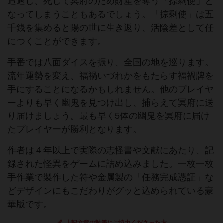
遭遇し、死して冥府のため財産を奪う「掠剩使」と
なってしまうこともあるでしょう。「掠剩使」は五
千銭を集めると陽の世に生き返り、活陰差として任
につくことができます。
手番では八面ダイスを振り、全国の地を巡ります。
流年運勢を変え、福禍いづれかをもたらす福禍牌を
手にすることになるかもしれません。他のプレイヤ
ーよりも早く幽鬼を見つけ出し、捕らえて冥府に送
り届けましょう。最も早く5体の幽鬼を冥府に届け
たプレイヤーが勝利となります。
作者は４年以上で実際の志怪書や文献にあたり、記
録された怪異をゲームに詰め込みました。一枚一枚
手作業で製作した符や金属製の「任務完成憑証」な
どデザインにもこだわりがグッと込められている豪
華版です。
上記文章の執筆にご協力くださった方