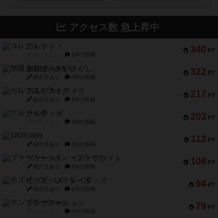
アクセス数 急上昇中
コレクト！
340
PT
紹介文なし
1件の投稿
無限まちがいさがし
322
PT
紹介文あり
2件の投稿
ガルフストライク
217
PT
紹介文あり
1件の投稿
クルティボ
203
PT
紹介文なし
1件の投稿
1809
112
PT
紹介文あり
1件の投稿
ファースト・イン・フライト
108
PT
紹介文あり
3件の投稿
モズビ－ズ・レイダ－ズ
94
PT
紹介文あり
1件の投稿
テンプテーション
79
PT
紹介文なし
2件の投稿