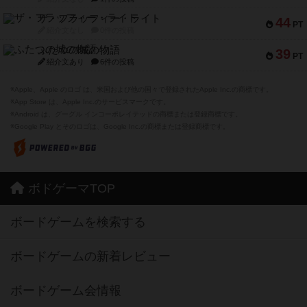
ザ・フラッフィー・ライト
44
PT
紹介文なし
0件の投稿
ふたつの城の物語
39
PT
紹介文あり
6件の投稿
※Apple、Apple のロゴ は、米国および他の国々で登録されたApple Inc.の商標です。
※App Store は、Apple Inc.のサービスマークです。
※Android は、グーグル インコーポレイテッドの商標または登録商標です。
※Google Play とそのロゴは、Google Inc.の商標または登録商標です。
ボドゲーマTOP
ボードゲームを検索する
ボードゲームの新着レビュー
ボードゲーム会情報