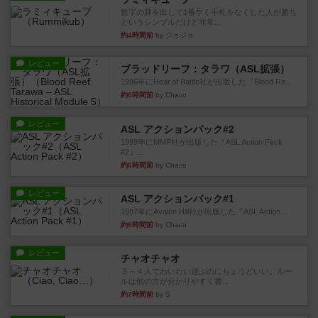
数字の牌を出して1番早く手札をなくした人が勝ち
というシンプルだけど非常...
約4時間前
by ジョジョ
レビュー
ブラッドリーフ：タラワ（ASL拡張）
1996年にHeat of Battle社が出版した『Blood Re...
約6時間前
by Chaco
レビュー
ASL アクションパック#2
1999年にMMP社が出版した『ASL Action Pack
#2』...
約6時間前
by Chaco
レビュー
ASL アクションパック#1
1997年にAvalon Hill社が出版した『ASL Action ...
約6時間前
by Chaco
レビュー
チャオチャオ
３～４人でわいわい遊ぶのにちょうどいい。ルー
ルは他の方が分かりやすく書...
約7時間前
by S