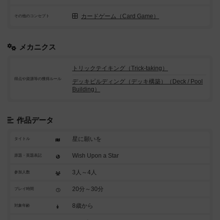
カードゲーム（Card Game）
その他のコンセプト
メカニクス
トリックテイキング（Trick-taking）
得点や資源等の獲得ルール
デッキビルディング（デッキ構築）（Deck / Pool
Building）
作品データ
星に願いを
タイトル
Wish Upon a Star
原題・英題表記
3人～4人
参加人数
20分～30分
プレイ時間
8歳から
対象年齢