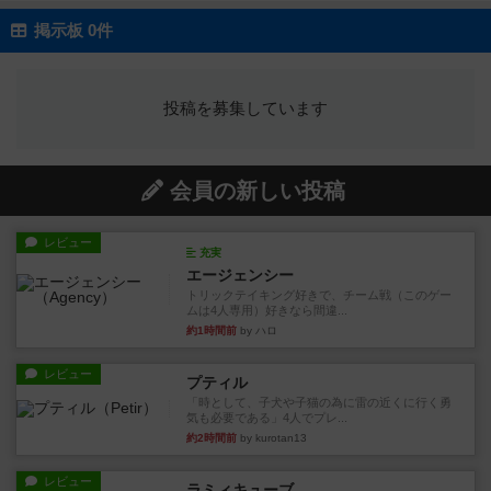
掲示板 0件
投稿を募集しています
会員の新しい投稿
レビュー
充実
エージェンシー
トリックテイキング好きで、チーム戦（このゲー
ムは4人専用）好きなら間違...
約1時間前
by ハロ
レビュー
プティル
「時として、子犬や子猫の為に雷の近くに行く勇
気も必要である」4人でプレ...
約2時間前
by kurotan13
レビュー
ラミィキューブ