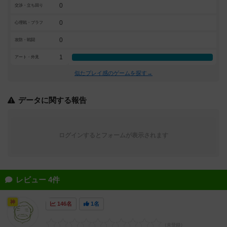
0
交渉・立ち回り
0
心理戦・ブラフ
0
攻防・戦闘
1
アート・外見
似たプレイ感のゲームを探す→
データに関する報告
ログインするとフォームが表示されます
レビュー 4件
神
146名
1名