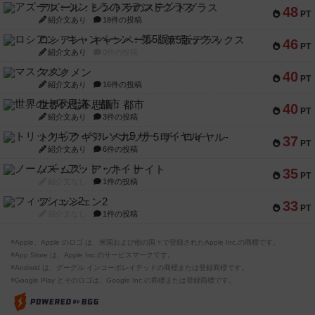
アズール：シントラのステンドグラス
48
PT
紹介文あり
18件の投稿
ロシアン・キャンペーン：第5版デラックス
46
PT
紹介文あり
0件の投稿
マスクメン
40
PT
紹介文あり
16件の投稿
世界の七不思議：都市
40
PT
紹介文あり
3件の投稿
トリックギア - ペルソナ5 ザ・ロイヤル-
37
PT
紹介文あり
6件の投稿
ノームズ・アット・ナイト
35
PT
紹介文なし
1件の投稿
フィッシェン2
33
PT
紹介文なし
1件の投稿
※Apple、Apple のロゴ は、米国および他の国々で登録されたApple Inc.の商標です。
※App Store は、Apple Inc.のサービスマークです。
※Android は、グーグル インコーポレイテッドの商標または登録商標です。
※Google Play とそのロゴは、Google Inc.の商標または登録商標です。