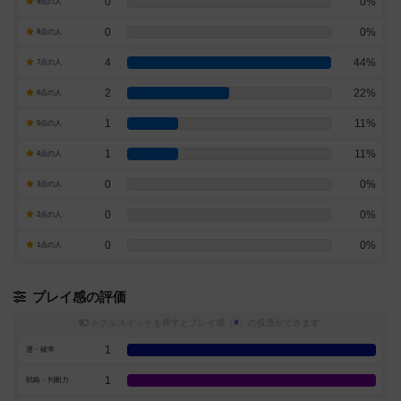
0
0%
9点の人
0
0%
8点の人
4
44%
7点の人
2
22%
6点の人
1
11%
5点の人
1
11%
4点の人
0
0%
3点の人
0
0%
2点の人
0
0%
1点の人
プレイ感の評価
トグルスイッチを押すとプレイ感（
※
）の投票ができます
1
運・確率
1
戦略・判断力