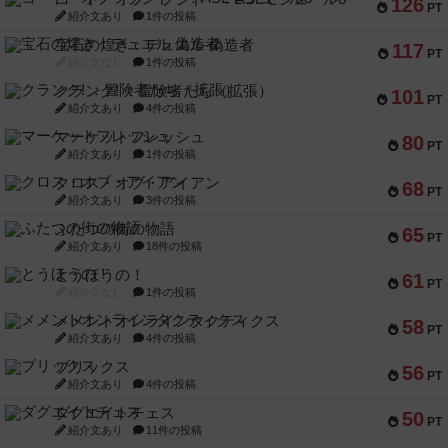
126
PT
紹介文あり
1件の投稿
宝石の煌き：デュエル 偽造者
117
PT
紹介文なし
1件の投稿
クランク! ：冒険者たち（拡張）
101
PT
紹介文あり
4件の投稿
マーケットフレッシュ
80
PT
紹介文あり
1件の投稿
クロス・オブ・アイアン
68
PT
紹介文あり
3件の投稿
ふたつの街の物語
65
PT
紹介文あり
18件の投稿
とうほうの！
61
PT
紹介文なし
1件の投稿
メメントオンラインタクティクス
58
PT
紹介文あり
4件の投稿
ブリックス
56
PT
紹介文あり
4件の投稿
ダグエイトチェス
50
PT
紹介文あり
11件の投稿