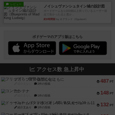
レビュー
ノイシュヴァンシュタイン城の設計図
ボードゲームを1,000個以上持っているユーザー視
点で良かった点と悪か...
約9時間前
by オグランド（Oguland）
ボドゲーマのアプリ版はこちら
アクセス数 急上昇中
フリップ７：復讐心とともに
487
PT
紹介文なし
2件の投稿
コンテナ
148
PT
紹介文なし
1件の投稿
ドゥームド・バタリオンズ：ASLモジュール11
132
PT
紹介文あり
1件の投稿
コード・オブ・ブシドー：ASLモジュール8