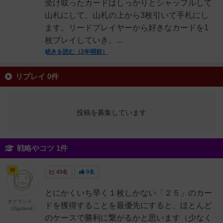
受け取ったカードはしっかりとシャッフルして
山札にして、山札の上から3枚引いて手札にし
ます。リードプレイヤーから好きなカードを1
枚プレイしていき、...
続きを読む（2年弱前）
リプレイ 0件
投稿を募集しています
戦略やコツ 1件
神
43名
0名
とにかくいち早く１枚しかない「２５」のカー
オグランド
ドを獲得することを最優先にすると、ほとんど
（Oguland）
のケースで勝利に繋がるかと思います（少なく