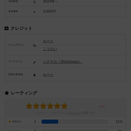
2024年～
発売時期
3,000円
参考価格
クレジット
ルート
ゲームデザイン
こうだい
シチマロ（Shichimaro）
アートワーク
ルート
関連企業/団体
レーティング
レーティングを行うには
ログイン
が必要です
1
11%
10点の人