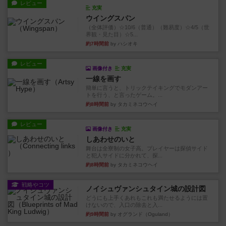
レビュー
充実
ウイングスパン
（全体評価）☆10/6（普通）（難易度）☆4/5（世
界観・見た目）☆5...
約7時間前
by ハシオキ
レビュー
画像付き
充実
一線を画す
簡単に言うと、トリックテイキングでモダンアー
トを行う、と言ったゲーム。...
約8時間前
by タカミネコウヘイ
レビュー
画像付き
充実
しあわせのいと
舞台は全寮制の女子高。プレイヤーは探偵サイド
と犯人サイドに分かれて、探...
約8時間前
by タカミネコウヘイ
戦略やコツ
ノイシュヴァンシュタイン城の設計図
どうにも上手くあれもこれも満たせるようには置
けないので、入口の除去と入...
約9時間前
by オグランド（Oguland）