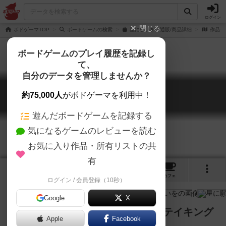
ログイン
閉じる
ボドゲーマTOP
ボードゲームの検索
星に願いをの通販/商品詳細
作品デ
ボードゲームのプレイ履歴を記録し
て、
自分のデータを管理しませんか？
星に願いを
約75,000人
がボドゲーマを利用中！
Wish Upon a Star
遊んだボードゲームを記録する
気になるゲームのレビューを読む
お気に入り作品・所有リストの共
有
4
4
8
トップ
画像
動画
レビュー
カフェ
ログイン / 会員登録（10秒）
Google
X
願いを叶えて、お星様──トリックテイキング
Apple
Facebook
とデッキビルドが合体したゲーム