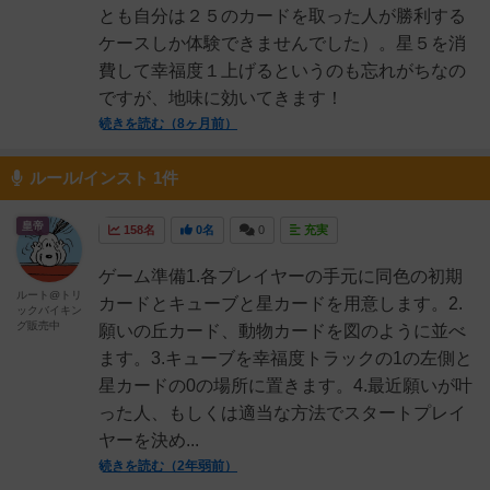
とも自分は２５のカードを取った人が勝利する
ケースしか体験できませんでした）。星５を消
費して幸福度１上げるというのも忘れがちなの
ですが、地味に効いてきます！
続きを読む（8ヶ月前）
ルール/インスト 1件
皇帝
158名
0名
0
充実
ゲーム準備1.各プレイヤーの手元に同色の初期
ルート@トリ
カードとキューブと星カードを用意します。2.
ックバイキン
グ販売中
願いの丘カード、動物カードを図のように並べ
ます。3.キューブを幸福度トラックの1の左側と
星カードの0の場所に置きます。4.最近願いが叶
った人、もしくは適当な方法でスタートプレイ
ヤーを決め...
続きを読む（2年弱前）