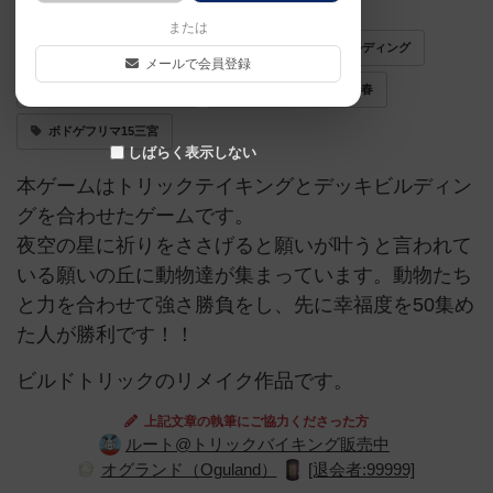
または
トリックテイキング
トリテ
デッキビルディング
メールで会員登録
ゲームマーケット2024秋
ゲームマーケット2025春
ボドゲフリマ15三宮
しばらく表示しない
本ゲームはトリックテイキングとデッキビルディン
グを合わせたゲームです。
夜空の星に祈りをささげると願いが叶うと言われて
いる願いの丘に動物達が集まっています。動物たち
と力を合わせて強さ勝負をし、先に幸福度を50集め
た人が勝利です！！
ビルドトリックのリメイク作品です。
上記文章の執筆にご協力くださった方
ルート@トリックバイキング販売中
オグランド（Oguland）
[退会者:99999]