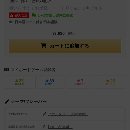
星に願いをの通販
願いを叶えてお星様・・・トリテ&デッキビルド
残り1点
1～2営業日以内に発送
日本語ルール付き/日本語版
3,630
¥
（税込）
カートに追加する
マイボードゲーム登録者
23
39
7
23
興味あり
経験あり
お気に入り
持ってる
テーマ/フレーバー
ファンタジー（Fantasy）
世界観/基本テーマ
動物（Animal）
主要登場人物/職業や生物