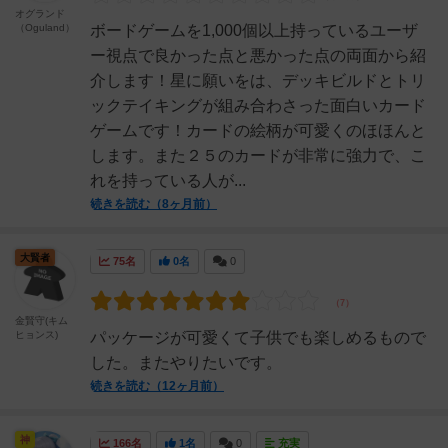
オグランド
（Oguland）
ボードゲームを1,000個以上持っているユーザ
ー視点で良かった点と悪かった点の両面から紹
介します！星に願いをは、デッキビルドとトリ
ックテイキングが組み合わさった面白いカード
ゲームです！カードの絵柄が可愛くのほほんと
します。また２５のカードが非常に強力で、こ
れを持っている人が...
続きを読む（8ヶ月前）
大賢者
75名
0名
0
金賢守(キム
ヒョンス)
パッケージが可愛くて子供でも楽しめるもので
した。またやりたいです。
続きを読む（12ヶ月前）
神
166名
1名
0
充実