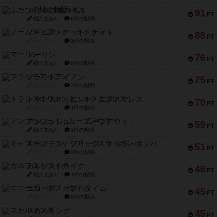
ふたつの城の物語
91
PT
紹介文あり
6件の投稿
ノームズ・アット・ナイト
88
PT
紹介文なし
1件の投稿
マーリン
76
PT
紹介文あり
6件の投稿
フラットアイアン
75
PT
紹介文なし
2件の投稿
トランスオリエント・エクスプレス
70
PT
紹介文なし
1件の投稿
アンブッシュ！：ムーブアウト！
59
PT
紹介文あり
1件の投稿
キャプテン・フリップ：イスラ・ボンバ
51
PT
紹介文なし
2件の投稿
ガルフストライク
46
PT
紹介文あり
1件の投稿
エコーズ・オブ・タイム
45
PT
紹介文なし
8件の投稿
スカルキング
45
PT