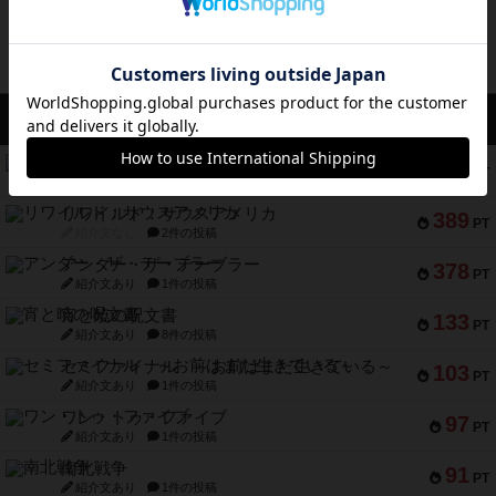
アクセス数 急上昇中
無限まちがいさがし
574
PT
紹介文あり
2件の投稿
リワイルド：サウスアメリカ
389
PT
紹介文なし
2件の投稿
アンダー・ザ・テーブラー
378
PT
紹介文あり
1件の投稿
宵と暁の呪文書
133
PT
紹介文あり
8件の投稿
セミファイナル ～お前はまだ生きている～
103
PT
紹介文あり
1件の投稿
ワン・トゥ・ファイブ
97
PT
紹介文あり
1件の投稿
南北戦争
91
PT
紹介文あり
1件の投稿