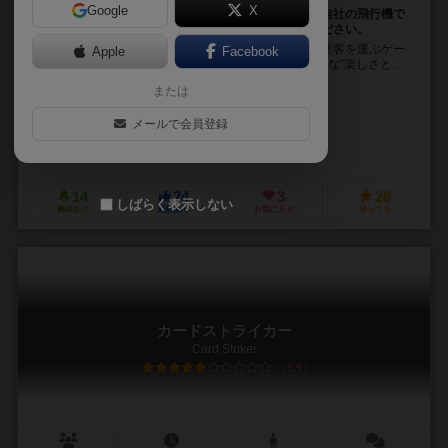
Google
X
あなたは世界を股にかける航空会社のオーナーです。自社の飛行機で
空港から空港へと飛び回り、世界中の乗客を運んでください。
手元のマークを使って自分や中立の飛行機を飛ばし、乗客を運ぶゲー
Apple
Facebook
ムです。 シンプルだけど悩ましい”旅行計画を組むような”楽しさと、
航空業界を凝縮したようなアライアンスの攻...
または
野村 紹夫（Akio Nomura）
メールで会員登録
野村 紹夫（Akio Nomura）
アントン・バラシ（Anton Balazh）
有限会社ルートイレブン（Route 11）
14
24
3
28
しばらく表示しない
興味あり
経験あり
お気に入り
持ってる
カードストライカー
Card Striker
5.9