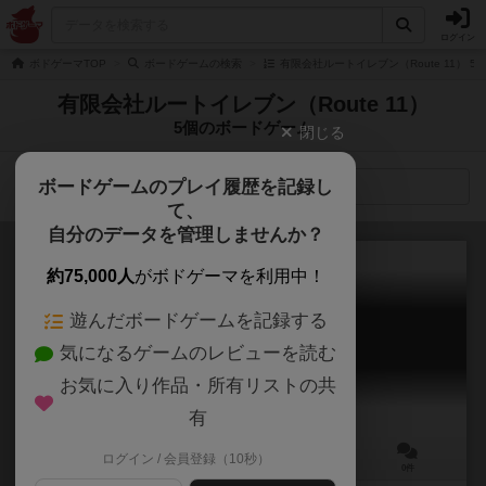
ログイン
ボドゲーマTOP
ボードゲームの検索
有限会社ルートイレブン（Route 11） 
有限会社ルートイレブン（Route 11）
5個のボードゲーム
閉じる
ボードゲームのプレイ履歴を記録し
検索メニュー
て、
自分のデータを管理しませんか？
約75,000人
がボドゲーマを利用中！
遊んだボードゲームを記録する
エア・アライアンス
気になるゲームのレビューを読む
Air Alliance
お気に入り作品・所有リストの共
有
ログイン / 会員登録（10秒）
2～4人
50～90分
8歳～
0件