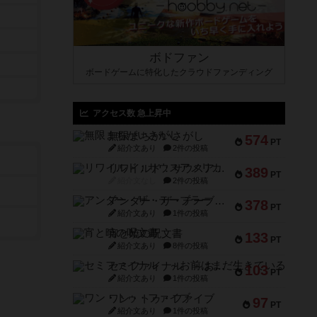
ボドファン
ボードゲームに特化したクラウドファンディング
アクセス数 急上昇中
無限まちがいさがし
574
PT
紹介文あり
2件の投稿
リワイルド：サウスアメリカ
389
PT
紹介文なし
2件の投稿
アンダー・ザ・テーブラー
378
PT
紹介文あり
1件の投稿
宵と暁の呪文書
133
PT
紹介文あり
8件の投稿
セミファイナル ～お前はまだ生きている～
103
PT
紹介文あり
1件の投稿
ワン・トゥ・ファイブ
97
PT
紹介文あり
1件の投稿