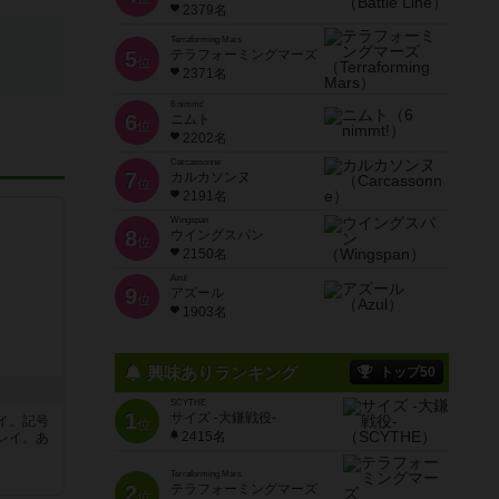
2379名
Terraforming Mars
5
テラフォーミングマーズ
位
2371名
6 nimmt!
6
ニムト
位
2202名
Carcassonne
7
カルカソンヌ
位
2191名
Wingspan
8
ウイングスパン
位
2150名
Azul
9
アズール
位
1903名
興味ありランキング
トップ50
SCYTHE
1
サイズ -大鎌戦役-
イ。記号
位
2415名
レイ。あ
Terraforming Mars
2
テラフォーミングマーズ
位