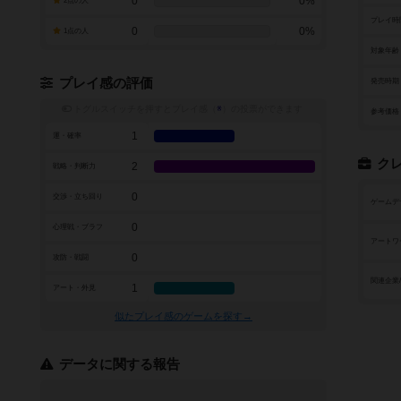
0
0%
2点の人
プレイ時
0
0%
1点の人
対象年齢
プレイ感の評価
発売時期
トグルスイッチを押すとプレイ感（
※
）の投票ができます
参考価格
1
運・確率
ク
2
戦略・判断力
0
交渉・立ち回り
ゲームデ
0
心理戦・ブラフ
アートワ
0
攻防・戦闘
関連企業
1
アート・外見
似たプレイ感のゲームを探す→
データに関する報告