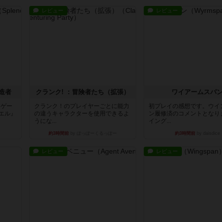
レビュー
レビュー
造者
クランク! ：冒険者たち（拡張）
ワイアームスパ
ドゲー
クランク！のプレイヤーごとに能力
初プレイの感想です。ウイ
エル』
の違うキャラクターを使用できるよ
ン履修済のコメントとなり
うにな...
イング...
約3時間前
by ぽっぽーくるっぽー
約3時間前
by daisdice
レビュー
レビュー