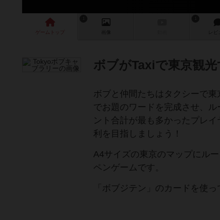
1
1
ゲーム
トップ
画像
動画
レビ
ボブがTaxiで東京観
ボブと仲間たちはタクシーで東
でお題のワードを完成させ、ル
ント合計が最も多かったプレイ
利を目指しましょう！
A4サイズの東京のマップにル
ペンゲームです。
「ボブジテン」のカードを使っ