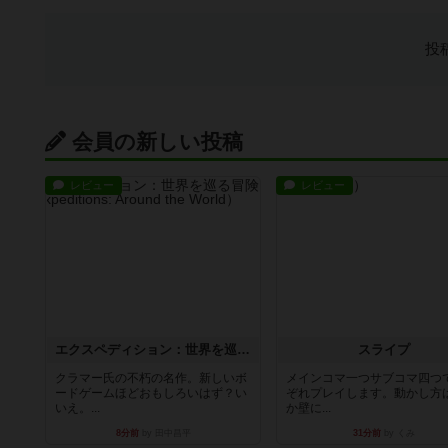
投
会員の新しい投稿
レビュー
レビュー
エクスペディション：世界を巡る冒険
スライプ
クラマー氏の不朽の名作。新しいボ
メインコマ一つサブコマ四つ
ードゲームほどおもしろいはず？い
ぞれプレイします。動かし方
いえ。...
か壁に...
8分前
by 田中昌平
31分前
by くみ