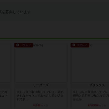
稿を募集しています
リプレイ
リプレイ
リーダーズ
ブリックス
でそれ
久しぶりに取り出してプレイ。詰め
久しぶりに取り出してプレ
はコマ
きれなかった…であっさり追い込ま
担当と色担当に分かれてプ
れて負...
かんか...
40分前
by くみ
約1時間前
by くみ