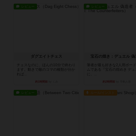
レビュー
レビュー
ダグエイトチェス
宝石の煌き：デュエル 偽
チェスなのに、ほんの10分で終わり
筆者が最も好きな2人用ボー
ます。動きで敵のコマの種類が分か
ムである『宝石の煌めき デュ
れば...
に、...
約1時間前
by くみ
約2時間前
by 手動人形
レビュー
ルール/インスト