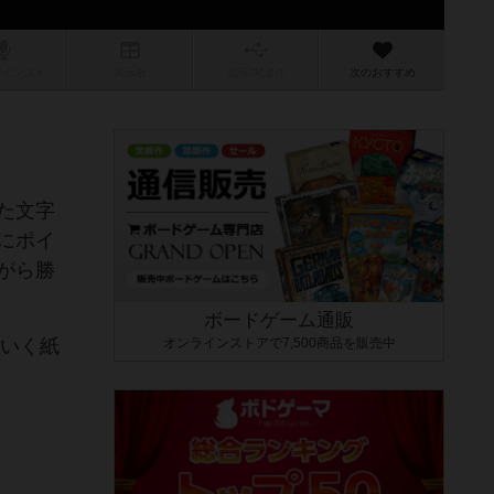
/インスト
掲示板
拡張/関連
作
次のおすすめ
た文字
にポイ
がら勝
ボードゲーム通販
ていく紙
オンラインストアで7,500商品を販売中