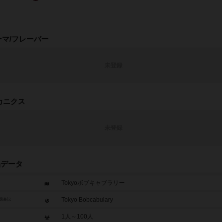
ーマ/フレーバー
未登録
カニクス
未登録
品データ
Tokyoボブキャブラリー
Tokyo Bobcabulary
題表記
1人～100人