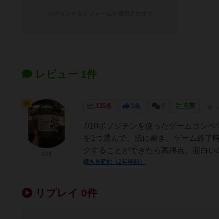
ログインするとフォームが表示されます
レビュー 1件
神
135名
1名
0
充実
7/10ボブジテンを使ったゲームコン
を1つ選んで、紙に書き、ゲーム終了
クすることができたら高得点。面白いの
白州
続きを読む（2年弱前）
リプレイ 0件