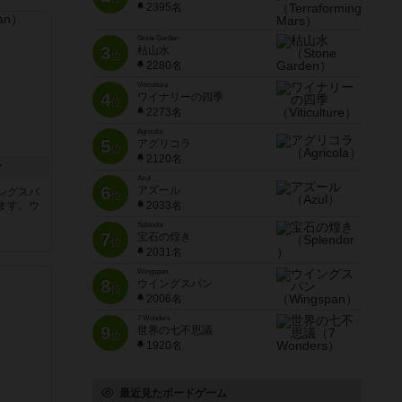
2395名
Stone Garden
3
枯山水
位
2280名
Viticulture
4
ワイナリーの四季
位
2273名
Agricola
5
アグリコラ
位
2120名
ン
Azul
6
アズール
ングスパ
位
ます。ウ
2033名
Splendor
7
宝石の煌き
位
2031名
Wingspan
8
ウイングスパン
位
2006名
7 Wonders
9
世界の七不思議
位
1920名
最近見たボードゲーム