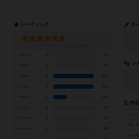
レーティング
テ
レーティングを行うには
ログイン
が必要です
0
0%
10点の人
メ
0
0%
9点の人
3
43%
8点の人
3
43%
7点の人
1
14%
6点の人
作
0
0%
5点の人
タイトル
0
0%
4点の人
原題・英
0
0%
3点の人
参加人数