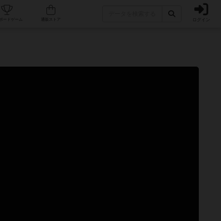
ログイン
カフェ/店舗
人気ボードゲーム
通販ストア