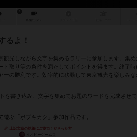
2
ュー
店舗/
カフェ
リプレイ
日記
戦略
・コツ
ルール
光するよ！
京観光しながら文字を集めるラリーに参加します。集め
ート取り等の条件を満たしてポイントを得ます。終了時
ヤーの勝利です。効率的に移動して東京観光を楽しみな
ートを書き込み、文字を集めてお題のワードを完成させ
て遊ぶ「ボブキカク」参加作品です。
上記文章の執筆にご協力くださった方
イオピーゲームズ