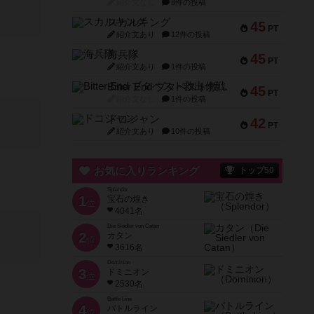
紹介文なし
8件の投稿
スカルキング
45
PT
紹介文あり
12件の投稿
海兵隊
45
PT
紹介文あり
1件の投稿
Bitter End ブタペスト救出作戦
45
PT
紹介文なし
1件の投稿
ドコジャン
42
PT
紹介文あり
10件の投稿
お気に入りランキング
トップ50
Splendor
1
宝石の煌き
位
4041名
Die Siedler von Catan
2
カタン
位
3616名
Dominion
3
ドミニオン
位
2530名
Battle Line
4
バトルライン
位