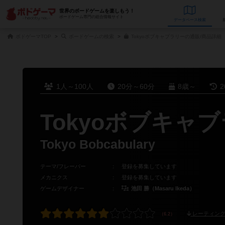
世界のボードゲームを楽しもう！
ボードゲーム専門の総合情報サイト
データベース
検
ボドゲーマTOP
ボードゲームの検索
Tokyoボブキャブラリーの通販/商品詳細
1人～100人
20分～60分
8歳～
2
Tokyoボブキャ
Tokyo Bobcabulary
テーマ/フレーバー
：
登録を募集しています
メカニクス
：
登録を募集しています
ゲームデザイナー
：
池田 勝（Masaru Ikeda）
レーティング