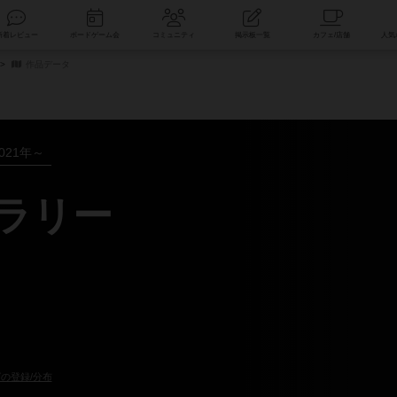
索
新着レビュー
ボードゲーム会
コミュニティ
掲示板一覧
作品データ
021年～
ブラリー
の登録/分布