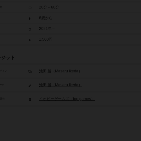
20分～60分
間
8歳から
2021年～
1,500円
レジット
池田 勝（Masaru Ikeda）
ザイン
池田 勝（Masaru Ikeda）
ーク
イオピーゲームズ（iop games）
/団体