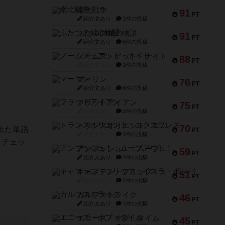
南北戦争
91
PT
紹介文あり
1件の投稿
ふたつの城の物語
91
PT
紹介文あり
6件の投稿
ノームズ・アット・ナイト
88
PT
紹介文なし
1件の投稿
マーリン
76
PT
紹介文あり
6件の投稿
フラットアイアン
75
PT
紹介文なし
2件の投稿
トランスオリエント・エクスプレス
70
出た単語
PT
紹介文なし
1件の投稿
、チェッ
アンブッシュ！：ムーブアウト！
59
PT
紹介文あり
1件の投稿
キャプテン・フリップ：イスラ・ボンバ
51
PT
紹介文なし
2件の投稿
ガルフストライク
46
PT
紹介文あり
1件の投稿
エコーズ・オブ・タイム
45
PT