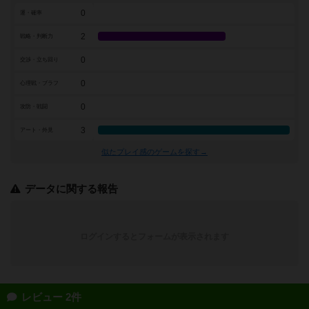
0
運・確率
2
戦略・判断力
0
交渉・立ち回り
0
心理戦・ブラフ
0
攻防・戦闘
3
アート・外見
似たプレイ感のゲームを探す→
データに関する報告
ログインするとフォームが表示されます
レビュー 2件