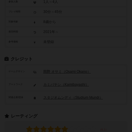
1人～4人
参加人数
30分～45分
プレイ時間
8歳から
対象年齢
2021年～
発売時期
未登録
参考価格
クレジット
岡野 オサミ（Osami Okano）
ゲームデザイン
カミバヤシ（Kamibayashi）
アートワーク
スタジオムンディ（Studium Mundi）
関連企業/団体
レーティング