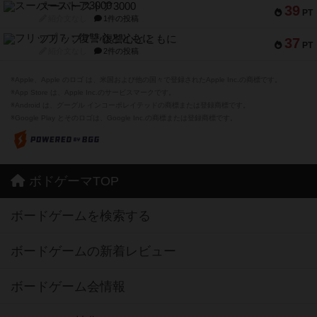
スーパーストア3000
39
PT
紹介文なし
1件の投稿
フリップ７：復讐心とともに
37
PT
紹介文なし
2件の投稿
※Apple、Apple のロゴ は、米国および他の国々で登録されたApple Inc.の商標です。
※App Store は、Apple Inc.のサービスマークです。
※Android は、グーグル インコーポレイテッドの商標または登録商標です。
※Google Play とそのロゴは、Google Inc.の商標または登録商標です。
ボドゲーマTOP
ボードゲームを検索する
ボードゲームの新着レビュー
ボードゲーム会情報