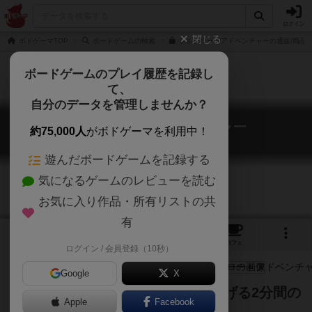
ログイン
閉じる
ボドゲーマTOP
ボードゲームの検索
シルクロードアドベンチャーの通販/商品
ボードゲームのプレイ履歴を記録し
て、
自分のデータを管理しませんか？
シルクロードアドベンチャー
約75,000人
がボドゲーマを利用中！
Silk Road Adventures
遊んだボードゲームを記録する
気になるゲームのレビューを読む
お気に入り作品・所有リストの共
有
3
1
2
8
トップ
画像
動画
レビュー
カフェ
ログイン / 会員登録（10秒）
Google
X
位置感覚を研ぎすませ！ 道をつなげる2分間の
Apple
Facebook
タイムアタックパズル！！！