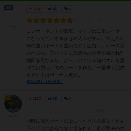
国王
180名
1名
0
くろふく
コンポーネントが豪華。マップは二重レイヤー
になっててパネルがはめ込みやすい。答え合わ
せの透明ボードを重ねるのも面白い。レース系
のパズル。アバウトに交易品の場所が書かれた
地図を見ながら、ボードの上で未知パネルを繋
げて目的地までのルートを作る。一番早く完成
させた人はボーナス点が...
続きを読む（約1年前）
神
211名
0名
0
異人館
同時に個人ボードの上にヘックスの道タイルを
並べて２地点をつなぐ道を作る。道が途中のポ