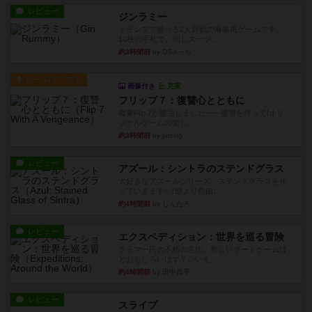
レビュー
ジンラミー
トランプで遊べる2人対戦の麻雀風ゲームです。
10枚の手札で、同じスーツ...
約3時間前
by OSAっち
ルール/インスト
画像付き
充実
フリップ７：復讐心とともに
概要Flip 7が復活しました――復讐を伴って!オリ
ジナルゲームの楽し...
約3時間前
by jurong
レビュー
アズール：シントラのステンドグラス
大好きなアズールシリーズ。ステンドグラスを作
っていきます✨1部より自由...
約4時間前
by しんたろ
レビュー
エクスペディション：世界を巡る冒険
クラマー氏の不朽の名作。新しいボードゲームほ
どおもしろいはず？いいえ。...
約4時間前
by 田中昌平
レビュー
スライプ