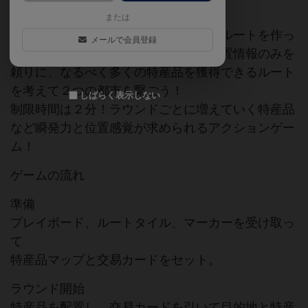
または
中世のシルクロード商人となって交易ルートを作っ
メールで会員登録
ていくゲームです。特産品の大体の位置情報のみを
頼りに、なるべく多くの特産品を獲得できるルート
を考えて２つの都市を繋ごう！
しばらく表示しない
制限時間は２分！ラウンドごとに増えていく特産品
など瞬発力と位置感覚が求められるアクションゲー
ム！
ゲームの流れ
準備
プレイボード、ルートタイル、マーカーを受け取っ
て
特産品マップと交易カードをセット。
ラウンド開始
特産品を配置し、交易カードを引いて目的地と特産