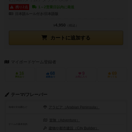
残り2点
1～2営業日以内に発送
日本語ルール付き/日本語版
4,950
¥
（税込）
カートに追加する
マイボードゲーム登録者
16
68
9
69
興味あり
経験あり
お気に入り
持ってる
テーマ/フレーバー
アラビア（Arabian Peninsula）
地域や文化圏など
冒険（Adventure）
ゲームの基本目的
建物や都市建設（City Builder）