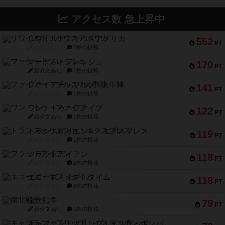
アクセス数 急上昇中
リワイルド：サウスアメリカ
552
PT
紹介文なし
2件の投稿
マーケットフレッシュ
170
PT
紹介文あり
1件の投稿
ファイアー・ブルズ / 火牛陣
141
PT
紹介文なし
1件の投稿
ワン・トゥ・ファイブ
122
PT
紹介文あり
1件の投稿
トランスオリエント・エクスプレス
119
PT
紹介文なし
1件の投稿
フラットアイアン
118
PT
紹介文なし
2件の投稿
エコーズ・オブ・タイム
118
PT
紹介文なし
8件の投稿
南北戦争
79
PT
紹介文あり
1件の投稿
キャプテン・フリップ：イスラ・ボンバ