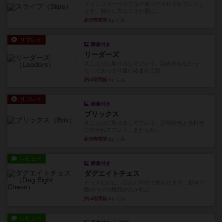
メインコマ一つサブコマ四つでそれぞれプレイし
ます。動かし方はコマか壁に...
約5時間前
by くみ
リプレイ
画像付き
リーダーズ
久しぶりに取り出してプレイ。詰めきれなかっ
た…であっさり追い込まれて負...
約5時間前
by くみ
リプレイ
画像付き
ブリックス
久しぶりに取り出してプレイ。記号担当と色担当
に分かれてプレイ。あかんか...
約5時間前
by くみ
レビュー
画像付き
ダグエイトチェス
チェスなのに、ほんの10分で終わります。動きで
敵のコマの種類が分かれば...
約5時間前
by くみ
レビュー