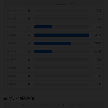
レーティングを行うには
ログイン
が必要です
0
0%
10点の人
0
0%
9点の人
2
14%
8点の人
6
43%
7点の人
4
29%
6点の人
2
14%
5点の人
0
0%
4点の人
0
0%
3点の人
0
0%
2点の人
0
0%
1点の人
プレイ感の評価
トグルスイッチを押すとプレイ感（
※
）の投票ができます