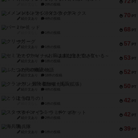
72
PT
紹介文なし
2件の投稿
メメントオンラインタクティクス
70
PT
紹介文あり
4件の投稿
パーミッド
68
PT
紹介文なし
1件の投稿
クリーグ
57
PT
紹介文あり
1件の投稿
セミファイナル ～お前はまだ生きている～
53
PT
紹介文あり
1件の投稿
ふたつの街の物語
52
PT
紹介文あり
18件の投稿
クランク! ：冒険者たち（拡張）
50
PT
紹介文あり
4件の投稿
とうほうの！
42
PT
紹介文なし
1件の投稿
スターマイン・ラミー ポケット
42
PT
紹介文あり
2件の投稿
海兵隊
39
PT
紹介文あり
1件の投稿