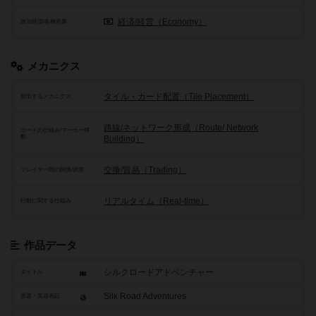
経済/経営（Economy）
政治経済/各種産業
メカニクス
タイル・カード配置（Tile Placement）
頻出するメカニクス
路線/ネットワーク形成（Route/ Network
ボードの仕組み/マーカー移
動
Building）
交換/貿易（Trading）
プレイヤー間の関係/状態
リアルタイム（Real-time）
行動に関する仕組み
作品データ
シルクロードアドベンチャー
タイトル
Silk Road Adventures
原題・英題表記