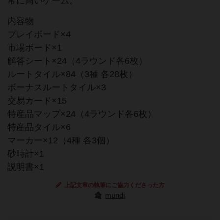
常に高いゲーム。
内容物
プレイボード×4
市場ボード×1
解答シート×24（4ラウンド各6枚）
ルートタイル×84（3種 各28枚）
ボーナスルートタイル×3
交易カード×15
特産品マップ×24（4ラウンド各6枚）
特産品タイル×6
マーカー×12（4種 各3個）
砂時計×1
説明書×1
上記文章の執筆にご協力くださった方
mundi