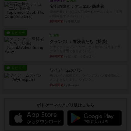
画像付き
充実
宝石の煌き：デュエル 偽造者
筆者が最も好きな2人用ボードゲームである『宝石
の煌めき デュエル』に、...
約6時間前
by 手動人形
レビュー
充実
クランク! ：冒険者たち（拡張）
クランク！のプレイヤーごとに能力の違うキャラ
クターを使用できるようにな...
約7時間前
by ぽっぽーくるっぽー
レビュー
ワイアームスパン
初プレイの感想です。ウイングスパン履修済のコ
メントとなります。ウイング...
約7時間前
by daisdice
ボドゲーマのアプリ版はこちら