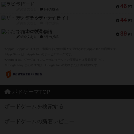
ラピード
46
PT
紹介文なし
1件の投稿
ザ・フラッフィー・ライト
44
PT
紹介文なし
0件の投稿
ふたつの城の物語
39
PT
紹介文あり
6件の投稿
※Apple、Apple のロゴ は、米国および他の国々で登録されたApple Inc.の商標です。
※App Store は、Apple Inc.のサービスマークです。
※Android は、グーグル インコーポレイテッドの商標または登録商標です。
※Google Play とそのロゴは、Google Inc.の商標または登録商標です。
ボドゲーマTOP
ボードゲームを検索する
ボードゲームの新着レビュー