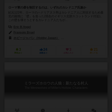
ローマ軍の砦を制圧するのは、いずれのカレドニア氏族か
紀元122年、ローマのハドリアヌス帝はカレドニア人に対抗するため最
北の国境に「壁」を造った(現在のイギリス北部スコットランド付近)。
この壁を壊そうとするカレドニア人たちが...
Eric B.Vogel
Fransois Bruel
ホビージャパン（Hobby Japan）
リュイメーム（Lui-Meme）
3
24
3
21
興味あり
経験あり
お気に入り
持ってる
ミラーズホロウの人狼：新たなる村人
The Werewolves of Miller's Hollow: Characters