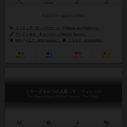
8～18人
30分前後
8歳～
0件
作品説明文の編集者を募集中
フィリップ・デ・パリエール（Philippe des Pallieres）
エルヴェ・マ
アレクシオス・チョージャ（Alexios Tjoyas）
999ゲームズ（999 Games）
アスモデ（Asmodee）
リュイメー
0
1
0
1
興味あり
経験あり
お気に入り
持ってる
ミラーズホロウの人狼：ザ・ヴィレッジ
The Werewolves of Miller's Hollow: The Village