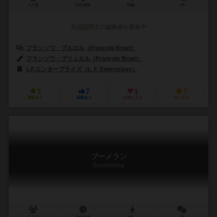
2人用
30分前後
10歳～
1件
作品説明文の編集者を募集中
フランソワ・ブルエル（Francois Bruel）
フィリップ・デ・パリエール（Ph
フランソワ・ブリュエル（François Bruel）
L.F.エンタープライズ（L. F. Enterprises）
リュイメーム（Lui-Mem
3
7
1
7
興味あり
経験あり
お気に入り
持ってる
ブーメラン
Boomerang