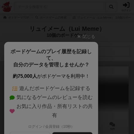
ログイン
ボドゲーマTOP
ボードゲームの検索
リュイメーム（Lui Meme） 10個のボー
リュイメーム（Lui Meme）
10個のボードゲーム
閉じる
ボードゲームのプレイ履歴を記録し
検索メニュー
て、
自分のデータを管理しませんか？
約75,000人
がボドゲーマを利用中！
遊んだボードゲームを記録する
髑髏と薔薇 / スカル
気になるゲームのレビューを読む
Skull & Roses
7.2
お気に入り作品・所有リストの共
有
ログイン / 会員登録（10秒）
3～6人
45分前後
14歳～
90件