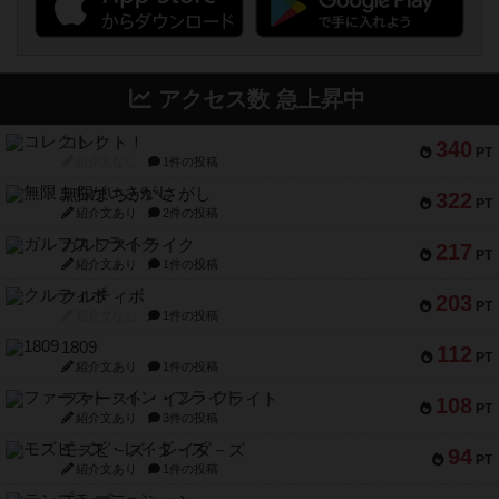
アクセス数 急上昇中
コレクト！
340
PT
紹介文なし
1件の投稿
無限まちがいさがし
322
PT
紹介文あり
2件の投稿
ガルフストライク
217
PT
紹介文あり
1件の投稿
クルティボ
203
PT
紹介文なし
1件の投稿
1809
112
PT
紹介文あり
1件の投稿
ファースト・イン・フライト
108
PT
紹介文あり
3件の投稿
モズビ－ズ・レイダ－ズ
94
PT
紹介文あり
1件の投稿