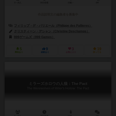
8～28人
30分前後
10歳～
0件
作品説明文の編集者を募集中
フィリップ・デ・パリエール（Philippe des Pallieres）
エルヴェ・マ
クリスティーン・デシャン（Christine Deschamps）
アレクシオス・チ
999ゲームズ（999 Games）
アステリオン・プレス（Asterion Pre
5
9
3
19
興味あり
経験あり
お気に入り
持ってる
ミラーズホロウの人狼：The Pact
The Werewolves of Miller's Hollow: The Pact