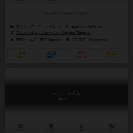
8～18人
30分前後
8歳～
0件
作品説明文の編集者を募集中
フィリップ・デ・パリエール（Philippe des Pallieres）
エルヴェ・マ
アレクシオス・チョージャ（Alexios Tjoyas）
999ゲームズ（999 Games）
アスモデ（Asmodee）
リュイメー
4
10
0
21
興味あり
経験あり
お気に入り
持ってる
スノータイム
Snow Time
3～5人
20～40分
10歳～
1件