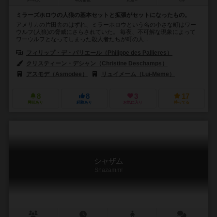
9～47人
40分前後
10歳～
0件
ミラーズホロウの人狼の基本セットと拡張がセットになったもの。
アメリカの片田舎のはずれ、ミラーホロウという名の小さな町はワー
ウルフ(人狼)の脅威にさらされていた。 毎夜、不可解な現象によって
ワーウルフとなってしまった殺人者たちが町の人...
フィリップ・デ・パリエール（Philippe des Pallieres）
エルヴェ・マ
クリスティーン・デシャン（Christine Deschamps）
ステファン・ポア
アスモデ（Asmodee）
リュイメーム（Lui-Meme）
8
8
3
17
興味あり
経験あり
お気に入り
持ってる
シャザム
Shazamm!