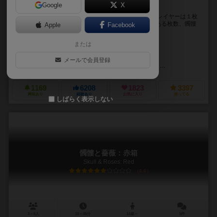
Google
X
気軽に出来る深い心理戦！山札の構成を予想しよう！
プレイヤーの手元にある３枚の薔薇と１枚の髑髏。 プレイヤーは１枚
ずつ好きなカードを裏向きに出し、出されたカードをある枚数、髑髏
Apple
Facebook
をめくらずにめくることが出来ると思ったプレ...
または
エルヴェ・マルリー（Herve Marly）
ローズ・キピック（Rose Kipik）
トーマス・ヴァーチクス（Thomas 
メールで会員登録
アスモデ（Asmodee）
グランナ（Granna）
リュイメーム（Lui
1169
6208
1823
3397
興味あり
経験あり
お気に入り
持ってる
しばらく表示しない
髑髏と薔薇：赤箱
Skull & Roses: Red
6.6
3～6人
15～45分
14歳～
5件