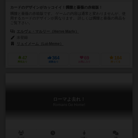
カードのデザインがカッコイイ！髑髏と薔薇の赤箱版！
髑髏と薔薇の赤箱版です。 ゲームの内容は通常と変わりませんが、使
用するカードのデザインが異なります。 詳しくは髑髏と薔薇の商品を
ご覧下さい。
エルヴェ・マルリー（Herve Marly）
未登録
リュイメーム（Lui-Meme）
47
364
69
184
興味あり
経験あり
お気に入り
持ってる
ローマよ去れ！
Romans Go Home!
1～4人
－
14歳～
1件