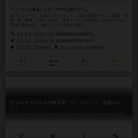
3～5人
30分前後
8歳～
1件
ブーメランの形をしたチップで行う競りゲーム
各プレイヤーは、12個のブーメランと、5個の狩場トークン（草原・岩
場・森・砂漠・水辺）を持ち、狩場トークンを1枚選んで自分のそばに
伏せて置きます。 場にはヒモで作られた輪っ...
ドミニク・エルハール（Dominique Ehrhard）
ミシェル・ラリット（Mi
ドミニク・エルハール（Dominique Ehrhard）
ミシェル・ラリット（Mi
グランナ（Granna）
リュイメーム（Lui-Meme）
2
14
1
7
興味あり
経験あり
お気に入り
持ってる
デュスターバルドの狼人間：ザ・ビレッジ（拡張セッ
ト）
Die Werwölfe von Düsterwald: Die Gemeinde/The Werewolves of Miller's Hollow: The Village