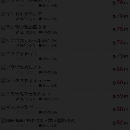
テンプテーション
79
PT
紹介文なし
2件の投稿
インドネシア
78
PT
紹介文あり
2件の投稿
宵と暁の呪文書
75
PT
紹介文あり
8件の投稿
リスボン・トラム 28
73
PT
紹介文あり
9件の投稿
アマナイト
73
PT
紹介文なし
1件の投稿
ブラヴェスト
66
PT
紹介文なし
1件の投稿
スペクタキュラー
60
PT
紹介文なし
1件の投稿
スモールワールド
59
PT
紹介文あり
13件の投稿
ギャンブラー
58
PT
紹介文なし
2件の投稿
Bitter End ブタペスト救出作戦
52
PT
紹介文なし
1件の投稿