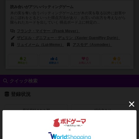
読み合いがアツいバッティングゲーム
木の実を奪い合うバッティングゲームだが木の実を取る以外に妨害や
おこぼれをとるといった得点方法があり、お互いの出方を考えながら
限られたカードを出していく 得点ボード上に特定の...
フランク・マイヤー（Frank Meyer）
ザビエル・グニフェー・デュリン（Xavier Gueniffey Durin）
リュイメーム（Lui-Meme）
アスモデ（Asmodee）
2
4
0
0
興味あり
経験あり
お気に入り
持ってる
クイック検索
登録状況
最近登録された順
紹介文あり
レビューあり
画像あり