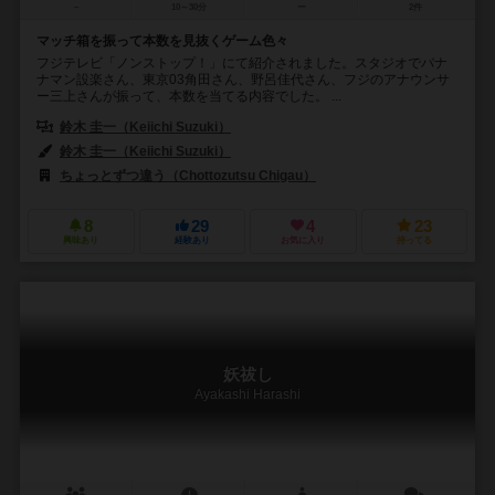
－
10～30分
ー
2件
マッチ箱を振って本数を見抜くゲーム色々
フジテレビ「ノンストップ！」にて紹介されました。スタジオでバナ
ナマン設楽さん、東京03角田さん、野呂佳代さん、フジのアナウンサ
ー三上さんが振って、本数を当てる内容でした。 ...
鈴木 圭一（Keiichi Suzuki）
鈴木 圭一（Keiichi Suzuki）
ちょっとずつ違う（Chottozutsu Chigau）
8
29
4
23
興味あり
経験あり
お気に入り
持ってる
妖祓し
Ayakashi Harashi