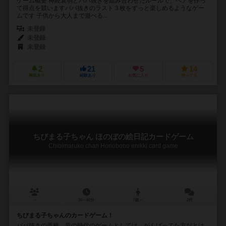
ゲーム概要 神経衰弱とババ抜きを組み合わせたルールで、ペアを作っ
て得点を競います ​ババ抜きのラスト３枚をずっと楽しめるようなゲー
ムです 子供から大人まで遊べる...
未登録
未登録
未登録
2
21
5
14
興味あり
経験あり
お気に入り
持ってる
ちびまる子ちゃん ほのぼの絵日記カードゲーム
Chibimaruko chan Honobono enikki card game
－
30～60分
7歳～
2件
ちびまる子ちゃんのカードゲーム！
ババ抜きの亜種。昔の時代のゲームとしては、がんばってた方だとは