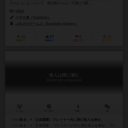
クのようになっていて、爬虫類たちは一方通行で駆...
URiO
ツギオ屋（Tsugioya）
​ぶれけけゲームズ（Burekeke Games）
18
27
8
31
興味あり
経験あり
お気に入り
持ってる
怪人は雨に潜む
PHANTOM in the RAIN
3～6人
10～30分
10歳～
3件
「ババ抜き」×「正体隠匿」プレイヤー内に潜む怪人を倒せ。
「ババ抜き」×「正体隠匿」 プレイヤーの中に潜む怪人を倒せ。 プレ