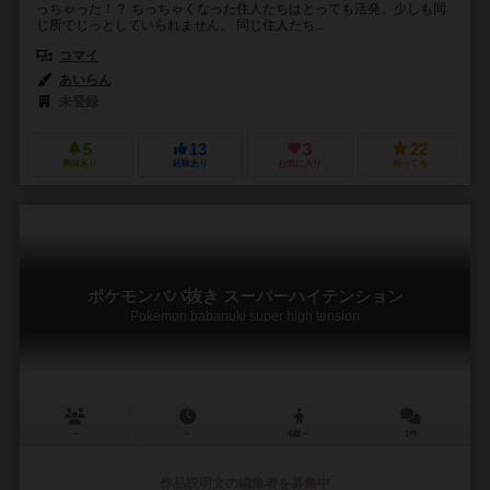
っちゃった！？ ちっちゃくなった住人たちはとっても活発。少しも同
じ所でじっとしていられません。 同じ住人たち...
コマイ
あいらん
未登録
5
13
3
22
興味あり
経験あり
お気に入り
持ってる
ポケモンババ抜き スーパーハイテンション
Pokemon babanuki super high tension
－
－
4歳～
1件
作品説明文の編集者を募集中