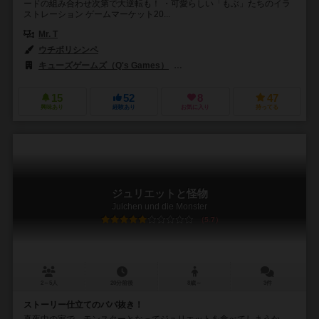
ードの組み合わせ次第で大逆転も！ ・可愛らしい「もぶ」たちのイラ
ストレーション ゲームマーケット20...
Mr. T
ウチボリシンペ
キューズゲームズ（Q's Games）
クリエイティブハウスキューズ（Creat
15
52
8
47
興味あり
経験あり
お気に入り
持ってる
ジュリエットと怪物
Julchen und die Monster
5.7
2～5人
20分前後
8歳～
3件
ストーリー仕立てのババ抜き！