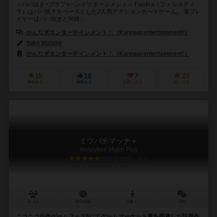
＜ババ抜き×ブラフ×ハンドマネージメント＞ Falstira（フォルスティ
ラ）はババ抜きをベースとした2人用アクションカードゲーム。 各プレ
イヤーはババ抜きと同様...
かんなぎエンターテインメント！（Kannagi entertainment!）
Yuko Watabe
かんなぎエンターテインメント！（Kannagi entertainment!）
15
16
7
23
興味あり
経験あり
お気に入り
持ってる
ミツバチマッチ＋
Honeybee Match Plus
5.9
3～5人
10分前後
6歳～
9件
ニコニコ自作ゲームフェス5にてゲームマーケット賞を受賞した話題作