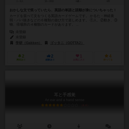
1～6人
10～20分
6歳～
0件
おかしな文で笑っていたら、英語の単語と語順が身についちゃった！
カードを並べて文をつくる英語カードゲームです。 かるた・神経衰
弱・ババ抜きなどの６種類の遊び方で楽しめます。 ①人、②動き、③
物、④場所の４種類のカードがあります。 ...
未登録
未登録
学研（Gakken）
ゴッタニ（GOTTA2）
2
2
1
4
興味あり
経験あり
お気に入り
持ってる
耳と手感覚
An ear and a hand sense
6.0