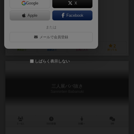
Google
X
作品説明文の編集者を募集中
Apple
Facebook
未登録
未登録
または
オーヤマゲーム（Ooyama Game）
メールで会員登録
1
0
0
2
興味あり
経験あり
お気に入り
持ってる
しばらく表示しない
三人展ババ抜き
Sanninten Babanuki
2～6人
15分前後
10歳～
0件