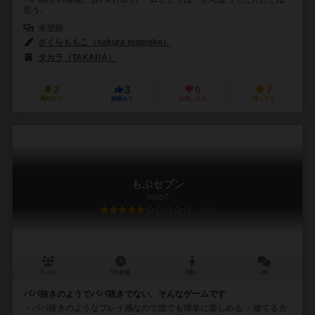
思う。
未登録
さくらももこ（sakura momoko）
タカラ（TAKARA）
2
3
0
7
興味あり
経験あり
お気に入り
持ってる
もぶセブン
mob7
5.7
2～5人
5分前後
6歳～
2件
ババ抜きのようでババ抜きでない、そんなゲームです
・ババ抜きのようなプレイ感なので誰でも簡単に楽しめる ・捨てるカ