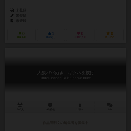
未登録
未登録
未登録
0
1
0
0
興味あり
経験あり
お気に入り
持ってる
人狼ババぬき キツネを抜け
Jinrou babanuki kitune wo nuke
3～7人
10分前後
12歳～
0件
作品説明文の編集者を募集中