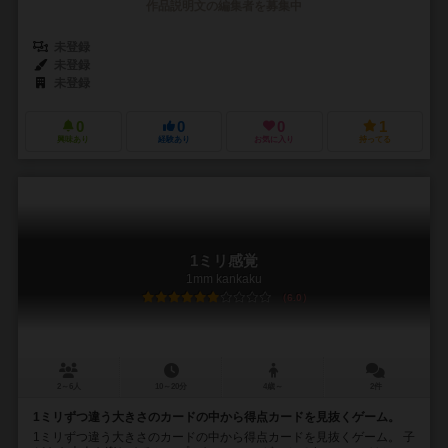
作品説明文の編集者を募集中
未登録
未登録
未登録
0
0
0
1
興味あり
経験あり
お気に入り
持ってる
1ミリ感覚
1mm kankaku
6.0
2～6人
10～20分
4歳～
2件
1ミリずつ違う大きさのカードの中から得点カードを見抜くゲーム。
1ミリずつ違う大きさのカードの中から得点カードを見抜くゲーム。 子