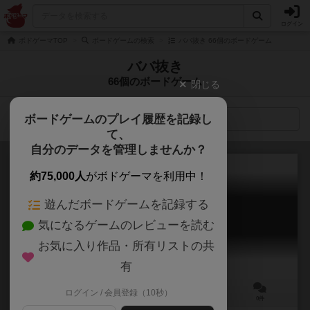
ログイン
ボドゲーマTOP
ボードゲームの検索
ババ抜き 66個のボードゲーム
ババ抜き
66個のボードゲーム
閉じる
ボードゲームのプレイ履歴を記録し
検索メニュー
て、
自分のデータを管理しませんか？
約75,000人
がボドゲーマを利用中！
遊んだボードゲームを記録する
犬ババ抜き1+
気になるゲームのレビューを読む
inu babanuki1+
お気に入り作品・所有リストの共
有
ログイン / 会員登録（10秒）
－
－
ー
0件