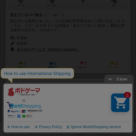
3～4人
20～30分
ー
0件
見えているババ抜き（｀・ω・´）
実は月には衛星があった。 その土地の所有権をめぐり争いがおこる ３
－４人 ２０－３０分 ゲーム内容は「見えているババ抜き」 最初に得
点条件が出され、そのカード...
未登録
未登録
るりるりゲームズ（Ruriruri Games）
0
1
0
2
興味あり
経験あり
お気に入り
持ってる
迷子
MAIGO
6.4