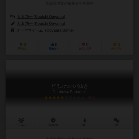
作品説明文の編集者を募集中
大山 功一 (Kouichi Ooyama)
大山 功一 (Kouichi Ooyama)
オーヤマゲーム（Ooyama Game）
0
0
0
0
興味あり
経験あり
お気に入り
持ってる
どうぶつババ抜き
Doubutsu Babanuki
5.7
2～6人
15分前後
6歳～
2件