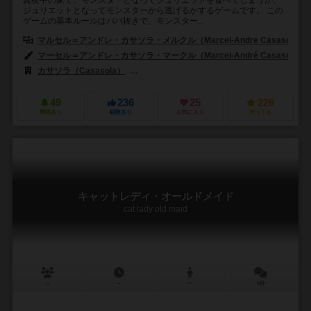
真夜中の家で、モンスターとなってジュリエットを食べてしまうか、
ジュリエットとなってモンスターから逃げるかするゲームです。 この
ゲームの基本ルールはババ抜きで、モンスター...
マルセル＝アンドレ・カサソラ・メルクル（Marcel-Andre Casasola Mer
マーセル＝アンドレ・カサソラ・マークル（Marcel-André Casasola Mer
カサソラ（Casasola）
ニューゲームズオーダー（New Games Order
49
236
25
226
興味あり
経験あり
お気に入り
持ってる
キャットレディ・オールドメイド
cat lady old maid
－
－
ー
0件