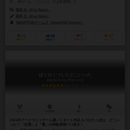
す。 本ゲーム「ゾンババ」では本来隠して...
高井 九（Kyu Takai）
高井 九（Kyu Takai）
SMART500ゲームズ（Smart500 Games）
21
48
7
67
興味あり
経験あり
お気に入り
持ってる
ぼくのくつしたどこいった
Where is my other sock
6.0
2～6人
15分前後
6歳～
1件
2024年アークライトゲーム賞ノミネート作品 もうかたっぽは、どこい
った？ 「記憶」と「運」の神経衰弱ババ抜き！