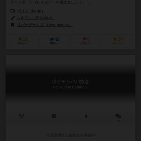
どでスタートプレイニャーを決めましょう。 ...
バリィ（barie）
シキリト（Shikirito）
リバーゲームズ（river games）
11
42
4
34
興味あり
経験あり
お気に入り
持ってる
ポケモンババ抜き
Pockemon Babanuki
－
－
ー
1件
作品説明文の編集者を募集中