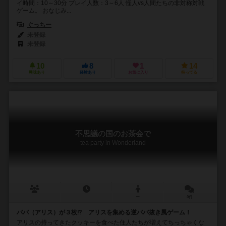
イ時間：10～30分 プレイ人数：3～6人 怪人vs人間たちの非対称対戦
ゲーム。 おなじみ...
ぐっちー
未登録
未登録
10
8
1
14
興味あり
経験あり
お気に入り
持ってる
不思議の国のお茶会で
tea party in Wonderland
－
－
ー
0件
ババ（アリス）が３枚⁉ アリスを集める逆ババ抜き風ゲーム！
アリスの持ってきたクッキーを食べた住人たちが増えてちっちゃくな