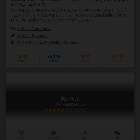
がボリュームアップ!
シンプルなババ抜き系ゲームで人気のミツバチマッチ！がよりボリュ
ームアップして＋になりました。 カードのハチには特殊効果がついて
おり、時には目をつぶらないといけないことも。 ...
たま々（Tamama）
ぷっち（Pucchi）
スイッチゲームズ（Switch Games）
アークライト（Arclight）
68
295
21
293
興味あり
経験あり
お気に入り
持ってる
肉かるた
The Meat KARUTA
5.8
2～5人
10～15分
5歳～
1件