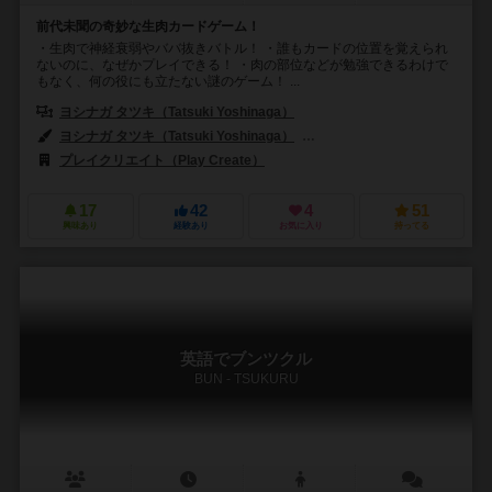
前代未聞の奇妙な生肉カードゲーム！
・生肉で神経衰弱やババ抜きバトル！ ・誰もカードの位置を覚えられ
ないのに、なぜかプレイできる！ ・肉の部位などが勉強できるわけで
もなく、何の役にも立たない謎のゲーム！ ...
ヨシナガ タツキ（Tatsuki Yoshinaga）
ヨシナガ タツキ（Tatsuki Yoshinaga）
ドコムス（Dokomusu）
プレイクリエイト（Play Create）
17
42
4
51
興味あり
経験あり
お気に入り
持ってる
英語でブンツクル
BUN - TSUKURU