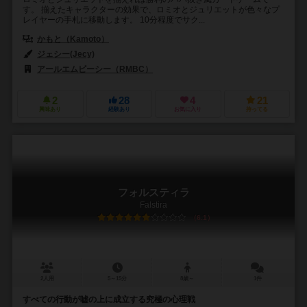
す。 揃えたキャラクターの効果で、ロミオとジュリエットが色々なプ
レイヤーの手札に移動します。 10分程度でサク...
かもと（Kamoto）
ジェシー(Jecy)
アールエムビーシー（RMBC）
2
28
4
21
興味あり
経験あり
お気に入り
持ってる
フォルスティラ
Falstira
6.1
2人用
5～15分
8歳～
1件
すべての行動が嘘の上に成立する究極の心理戦