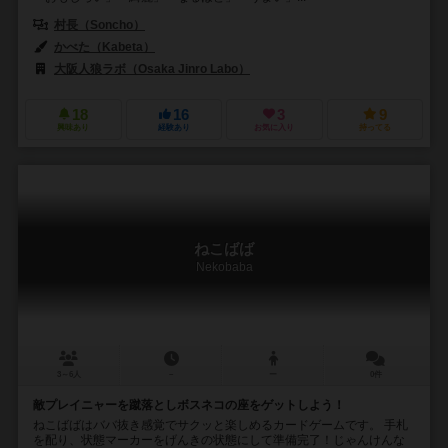
村長（Soncho）
かべた（Kabeta）
大阪人狼ラボ（Osaka Jinro Labo）
18
16
3
9
興味あり
経験あり
お気に入り
持ってる
ねこばば
Nekobaba
3～6人
－
ー
0件
敵プレイニャーを蹴落としボスネコの座をゲットしよう！
ねこばばはババ抜き感覚でサクッと楽しめるカードゲームです。 手札
を配り、状態マーカーをげんきの状態にして準備完了！じゃんけんな