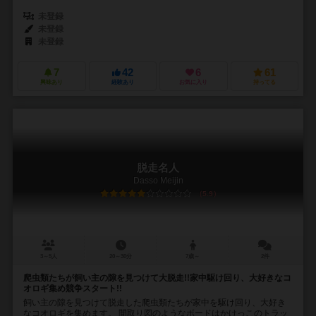
未登録
未登録
未登録
7
42
6
61
興味あり
経験あり
お気に入り
持ってる
脱走名人
Dasso Meijin
5.9
3～5人
20～30分
7歳～
2件
爬虫類たちが飼い主の隙を見つけて大脱走!!家中駆け回り、大好きなコ
オロギ集め競争スタート!!
飼い主の隙を見つけて脱走した爬虫類たちが家中を駆け回り、大好き
なコオロギを集めます。 間取り図のようなボードはかけっこのトラッ