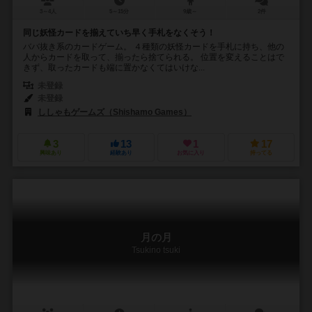
3～4人
5～15分
9歳～
2件
同じ妖怪カードを揃えていち早く手札をなくそう！
ババ抜き系のカードゲーム。 ４種類の妖怪カードを手札に持ち、他の
人からカードを取って、揃ったら捨てられる。 位置を変えることはで
きず、取ったカードも端に置かなくてはいけな...
未登録
未登録
ししゃもゲームズ（Shishamo Games）
3
13
1
17
興味あり
経験あり
お気に入り
持ってる
月の月
Tsukino tsuki