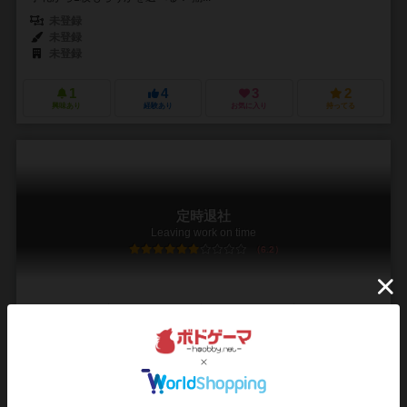
未登録
未登録
未登録
1
4
3
2
興味あり
経験あり
お気に入り
持ってる
定時退社
Leaving work on time
6.2
3～6人
3～10分
7歳～
1件
パワハラに耐え！残業を押し付け合い！定時退社を目指せ！
あなた達は今日も会社のために働いている。今日こそは定時に帰りた
い、残業したくない！ ・・・そうだ！仕事を他人に押し付けて退社し
よう！残業は押し付けてしまえ！ ただ、最近は...