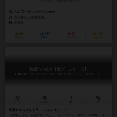
作品説明文の編集者を募集中
大山 功一 (Kouichi Ooyama)
タンサン（TANSAN）
未登録
24
119
15
133
興味あり
経験あり
お気に入り
持ってる
英語ババ抜き【勉ゲーシリーズ】
English Playing Cards【All Subjects as Card Games series】
2～4人
5～10分
6歳～
0件
英語で“1”を表す方法、こんなにある！？
【数字がぜんぶ英語になってるー！】 「one」「first」「mono」「Ⅰ」