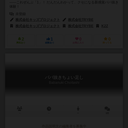
——これぜんぶ「1」！ だんだんわかって、クセになる新感覚ババ抜き
体験！
未登録
株式会社キッズプロジェクト
株式会社TRYBE
株式会社キッズプロジェクト
株式会社TRYBE
K2Z
2
1
0
0
興味あり
経験あり
お気に入り
持ってる
ババ抜きちょい足し
Babanuki Choitashi
－
－
ー
0件
作品説明文の編集者を募集中