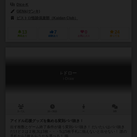
Dice-K
GENk(ゲンキ)
ビストロ怪談倶楽部（Kaidan Club）
13
7
0
24
興味あり
経験あり
お気に入り
持ってる
i-ドロー
i-Draw
3～7人
10～30分
ー
0件
アイドル応援グッズを集める変則ババ抜き！
出す枚数とゲーム終了条件が違う変則ババ抜き！ だいたいはババ抜き
だけど２は２枚,3は3枚・・・5は5枚手札に揃えないと出せない！ 誰の
手札から1枚もらうかを選べる！ 揃...