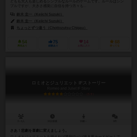
どもも大人も楽しめるシンプルなルールのゲームです。ルールはシン
プルですが、大きさ感覚に自信を持つ方々も...
鈴木 圭一（Keiichi Suzuki）
鈴木 圭一（Keiichi Suzuki）
ちょっとずつ違う（Chottozutsu Chigau）
54
75
14
68
興味あり
経験あり
お気に入り
持ってる
ロミオとジュリエット IFストーリー
Romeo and Juliet IF Story
5.9
3～6人
10分前後
10歳～
0件
さあ！悲劇を喜劇に変えましょう。
ロミオとジュリエットを揃えれば勝利のババ抜き風カードゲームで