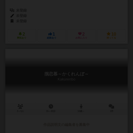
未登録
未登録
未登録
2
1
2
10
興味あり
経験あり
お気に入り
持ってる
掴恋慕～かくれんぼ～
Kakurenbo
3～5人
15～20分
12歳～
1件
作品説明文の編集者を募集中