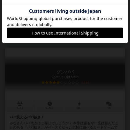
ぐっちー（Gucchi）
ぐっちー（Gucchi）
東京電機大学非電源ゲーム部
9
43
2
50
興味あり
経験あり
お気に入り
持ってる
ゾンババ
Zombie Old Maid
5.8
3～6人
5～10分
9歳～
2件
ババ見えるババ抜き！
みなさんババ抜きはご存じでしょうか？ 本作は誰もが一度は遊んだこ
とのある「ババ抜き」がベースとなった気軽に遊べるカードゲームで