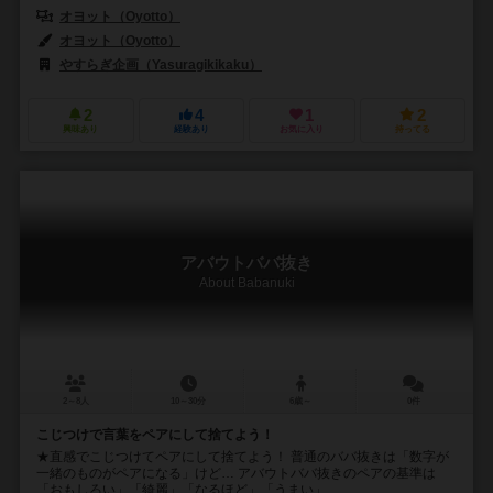
オヨット（Oyotto）
オヨット（Oyotto）
やすらぎ企画（Yasuragikikaku）
2
4
1
2
興味あり
経験あり
お気に入り
持ってる
アバウトババ抜き
About Babanuki
2～8人
10～30分
6歳～
0件
こじつけで言葉をペアにして捨てよう！
★直感でこじつけてペアにして捨てよう！ 普通のババ抜きは「数字が
一緒のものがペアになる」けど… アバウトババ抜きのペアの基準は
「おもしろい」「綺麗」「なるほど」「うまい」...