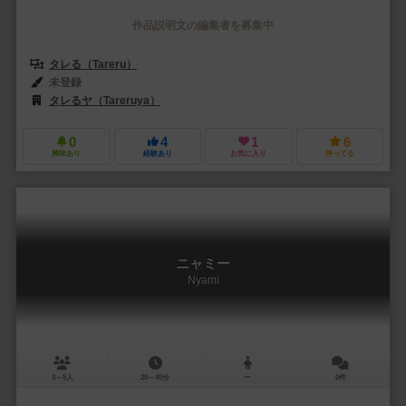
作品説明文の編集者を募集中
タレる（Tareru）
未登録
タレるヤ（Tareruya）
0
4
1
6
興味あり
経験あり
お気に入り
持ってる
ニャミー
Nyami
3～5人
20～40分
ー
0件