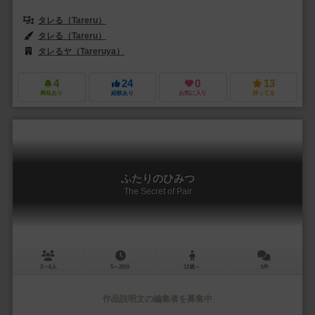
タレる（Tareru）
タレる（Tareru）
タレるヤ（Tareruya）
4
24
0
13
興味あり
経験あり
お気に入り
持ってる
ふたりのひみつ
The Secret of Pair
3～6人
5～20分
12歳～
1件
作品説明文の編集者を募集中