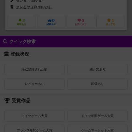
タレる（Tareru）
タレるヤ（Tareruya）
2
0
0
1
興味あり
経験あり
お気に入り
持ってる
クイック検索
登録状況
最近登録された順
紹介文あり
レビューあり
画像あり
受賞作品
ドイツゲーム大賞
ドイツ年間ゲーム大賞
フランス年間ゲーム大賞
ゲームマーケット大賞