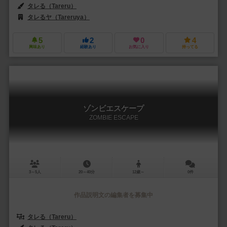
タレる（Tareru）
タレるヤ（Tareruya）
5
2
0
4
興味あり
経験あり
お気に入り
持ってる
ゾンビエスケープ
ZOMBIE ESCAPE
3～5人
20～40分
12歳～
0件
作品説明文の編集者を募集中
タレる（Tareru）