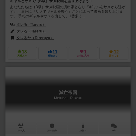
ギャルとサメで（B級）サメ映画を盛り上げよう！
あなたたちは（B級）サメ映画の演出家となり『ギャルをサメから逃が
す』、または『サメでギャルを襲う』ことによって映画を盛り上げま
す。 手札のギャルやサメを出して、1番多く...
タレる（Tareru）
タレる（Tareru）
タレるヤ（Tareruya）
18
11
1
12
興味あり
経験あり
お気に入り
持ってる
滅亡帝国
Metubou Teikoku
3～4人
15～30分
15歳～
0件