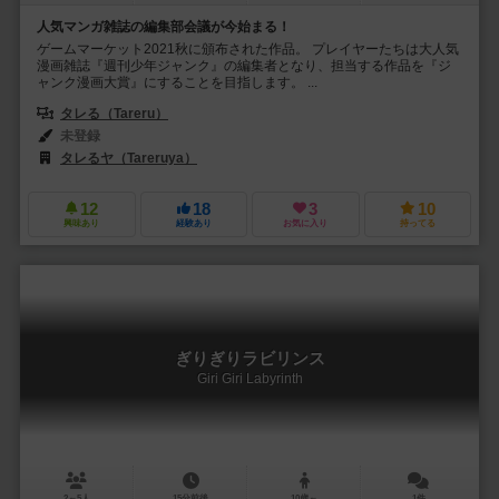
人気マンガ雑誌の編集部会議が今始まる！
ゲームマーケット2021秋に頒布された作品。 プレイヤーたちは大人気
漫画雑誌『週刊少年ジャンク』の編集者となり、担当する作品を『ジ
ャンク漫画大賞』にすることを目指します。 ...
タレる（Tareru）
未登録
タレるヤ（Tareruya）
12
18
3
10
興味あり
経験あり
お気に入り
持ってる
ぎりぎりラビリンス
Giri Giri Labyrinth
2～5人
15分前後
10歳～
1件