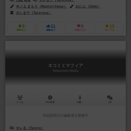
ヰノ上 まもり（Mamori Inoue）
おにん（Onin）
タレるヤ（Tareruya）
5
11
0
15
興味あり
経験あり
お気に入り
持ってる
ネコミミマフィア
Nekomimi Mafia
3～5人
15分前後
13歳～
1件
作品説明文の編集者を募集中
タレる（Tareru）