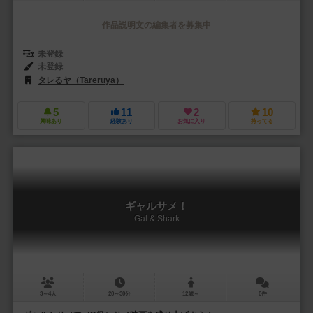
作品説明文の編集者を募集中
未登録
未登録
タレるヤ（Tareruya）
5
11
2
10
興味あり
経験あり
お気に入り
持ってる
ギャルサメ！
Gal & Shark
3～4人
20～30分
12歳～
0件