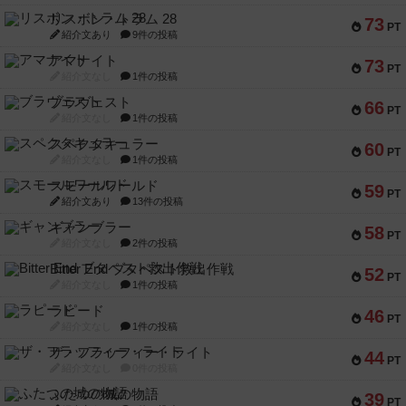
リスボン・トラム 28
73
PT
紹介文あり
9件の投稿
アマナイト
73
PT
紹介文なし
1件の投稿
ブラヴェスト
66
PT
紹介文なし
1件の投稿
スペクタキュラー
60
PT
紹介文なし
1件の投稿
スモールワールド
59
PT
紹介文あり
13件の投稿
ギャンブラー
58
PT
紹介文なし
2件の投稿
Bitter End ブタペスト救出作戦
52
PT
紹介文なし
1件の投稿
ラピード
46
PT
紹介文なし
1件の投稿
ザ・フラッフィー・ライト
44
PT
紹介文なし
0件の投稿
ふたつの城の物語
39
PT