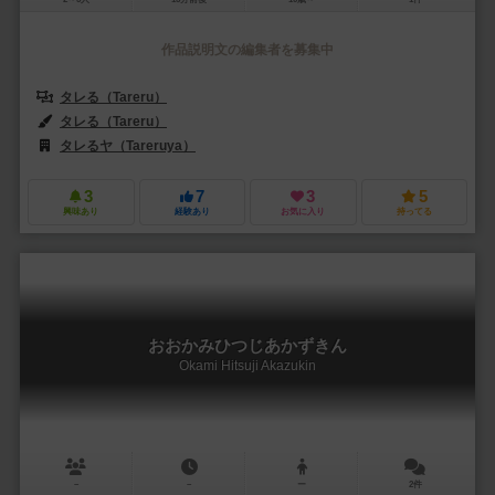
作品説明文の編集者を募集中
タレる（Tareru）
タレる（Tareru）
タレるヤ（Tareruya）
3
7
3
5
興味あり
経験あり
お気に入り
持ってる
おおかみひつじあかずきん
Okami Hitsuji Akazukin
－
－
ー
2件