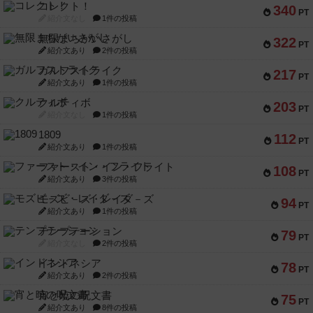
コレクト！
340
PT
紹介文なし
1件の投稿
無限まちがいさがし
322
PT
紹介文あり
2件の投稿
ガルフストライク
217
PT
紹介文あり
1件の投稿
クルティボ
203
PT
紹介文なし
1件の投稿
1809
112
PT
紹介文あり
1件の投稿
ファースト・イン・フライト
108
PT
紹介文あり
3件の投稿
モズビ－ズ・レイダ－ズ
94
PT
紹介文あり
1件の投稿
テンプテーション
79
PT
紹介文なし
2件の投稿
インドネシア
78
PT
紹介文あり
2件の投稿
宵と暁の呪文書
75
PT
紹介文あり
8件の投稿