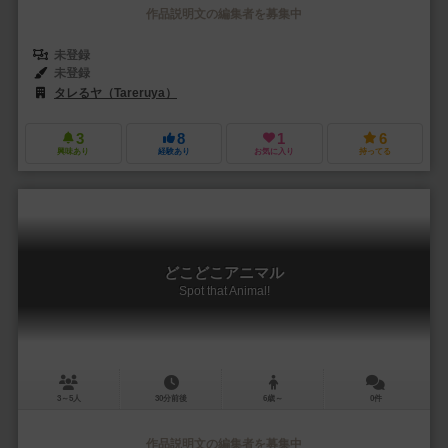
作品説明文の編集者を募集中
未登録
未登録
タレるヤ（Tareruya）
3
8
1
6
興味あり
経験あり
お気に入り
持ってる
どこどこアニマル
Spot that Animal!
3～5人
30分前後
6歳～
0件
作品説明文の編集者を募集中