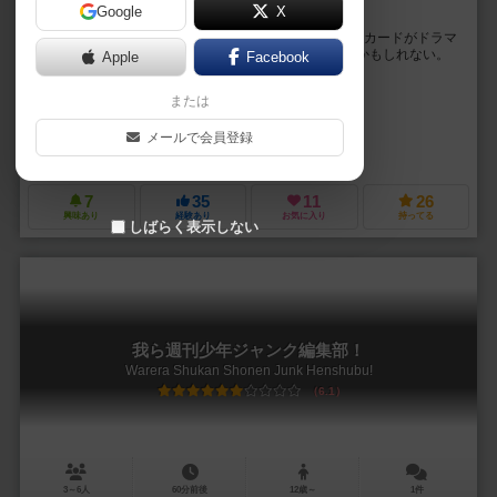
Google
X
ウサミミのびのびおバカゲーム
ウサミミを伸ばして天界を目指そう。伏せられた2枚のカードがドラマ
を起こしたり、絶妙なミミの配置がゲームを決める…かもしれない。
Apple
Facebook
自分のウサミミは他人が伸ばす！？このカミ...
または
タレる（Tareru）
タレる（Tareru）
メールで会員登録
タレるヤ（Tareruya）
7
35
11
26
興味あり
経験あり
お気に入り
持ってる
しばらく表示しない
我ら週刊少年ジャンク編集部！
Warera Shukan Shonen Junk Henshubu!
6.1
3～6人
60分前後
12歳～
1件