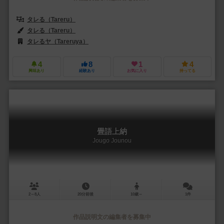
タレる（Tareru）
タレる（Tareru）
タレるヤ（Tareruya）
4
8
1
4
興味あり
経験あり
お気に入り
持ってる
畳語上納
Jougo Jounou
2～8人
20分前後
10歳～
1件
作品説明文の編集者を募集中