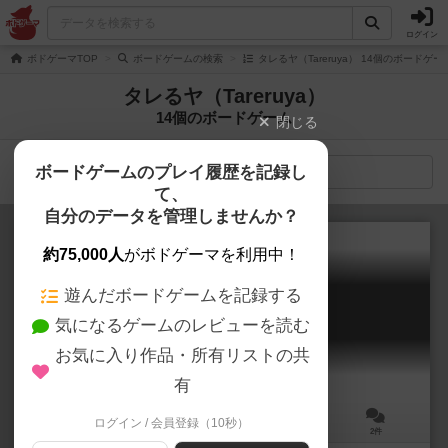
ログイン
ボドゲーマTOP
ボードゲームの検索
タレるヤ（Tareruya） 14個のボードゲー
タレるヤ（Tareruya）
14個のボードゲーム
閉じる
ボードゲームのプレイ履歴を記録し
検索メニュー
て、
自分のデータを管理しませんか？
約75,000人
がボドゲーマを利用中！
遊んだボードゲームを記録する
ウサバベル
気になるゲームのレビューを読む
Bunny Babel
お気に入り作品・所有リストの共
有
ログイン / 会員登録（10秒）
3～4人
15分前後
8歳～
2件