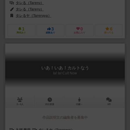
タレる（Tareru）
タレる（Tareru）
タレるヤ（Tareruya）
1
3
0
6
興味あり
経験あり
お気に入り
持ってる
いあ！いあ！カルトなう
Ia! Ia! Cult Now
3～6人
15分前後
13歳～
0件
作品説明文の編集者を募集中
九頭 竜堂
タレるヤ（Tareruya）