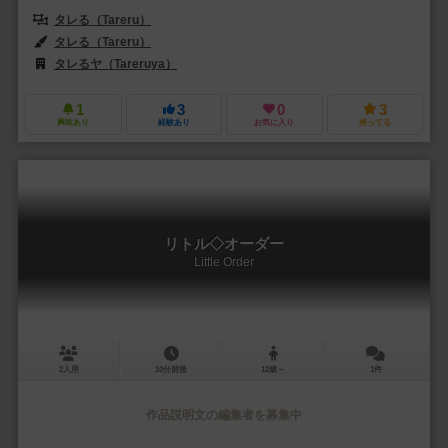
タレる（Tareru）
タレる（Tareru）
タレるヤ（Tareruya）
1
3
0
3
興味あり
経験あり
お気に入り
持ってる
リトル◇オーダー
Little Order
2人用
10分前後
12歳～
1件
作品説明文の編集者を募集中