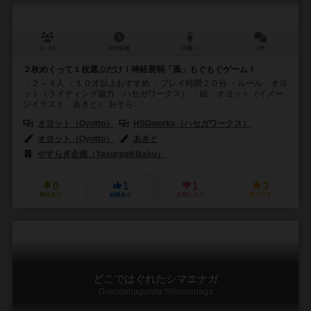
2～4人
20分前後
10歳～
0件
２枚めくって１枚選ぶだけ！神経衰弱「風」もぐもぐゲーム！
・２～４人 ・１０才以上おすすめ ・プレイ時間２０分 ・ルール オヨ
ット（ライティング協力 ハセガワークス） ・絵 オヨット（イメー
ジイラスト あきと） おそら...
オヨット（Oyotto）
HSGworks（ハセガワークス）
オヨット（Oyotto）
あきと
やすらぎ企画（Yasuragikikaku）
0
1
1
3
興味あり
経験あり
お気に入り
持ってる
どこではぐれたシマエナガ
Dokodehagureta Shimaenaga