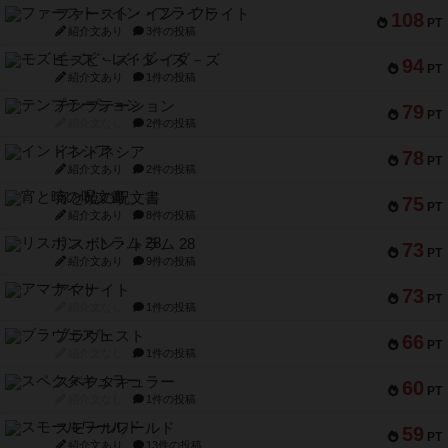
ファースト・イン・フライト
108
PT
紹介文あり
3件の投稿
モズビ－ズ・レイダ－ズ
94
PT
紹介文あり
1件の投稿
テンプテーション
79
PT
紹介文なし
2件の投稿
インドネシア
78
PT
紹介文あり
2件の投稿
宵と暁の呪文書
75
PT
紹介文あり
8件の投稿
リスボン・トラム 28
73
PT
紹介文あり
9件の投稿
アマナイト
73
PT
紹介文なし
1件の投稿
ブラヴェスト
66
PT
紹介文なし
1件の投稿
スペクタキュラー
60
PT
紹介文なし
1件の投稿
スモールワールド
59
PT
紹介文あり
13件の投稿