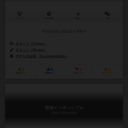
3～7人
10分前後
12歳～
0件
作品説明文の編集者を募集中
オヨット（Oyotto）
オヨット（Oyotto）
やすらぎ企画（Yasuragikikaku）
2
4
1
2
興味あり
経験あり
お気に入り
持ってる
密偵インポッシブル
Mittei Impossible