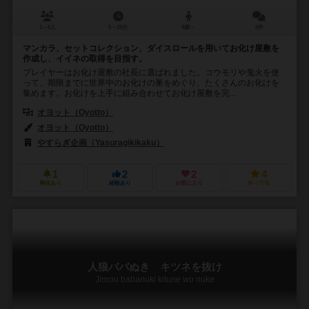
1～5人
5～25分
9歳～
0件
マンカラ、セットコレクション、ダイスロールを用いてお化け屋敷を
作成し、イイネの取得を目指す。
プレイヤーはお化け屋敷の社長に選ばれました。コウモリや鬼火を使
って、期限までに世界中のお化けの巣をめぐり、たくさんのお化けを
集めます。お化けを上手に組み合わせてお化け屋敷を完...
オヨット（Oyotto）
オヨット（Oyotto）
やすらぎ企画（Yasuragikikaku）
1
2
2
4
興味あり
経験あり
お気に入り
持ってる
人狼ババぬき キツネを抜け
Jinrou babanuki kitune wo nuke