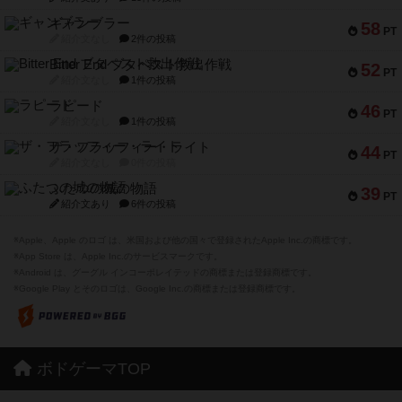
ギャンブラー
58
PT
紹介文なし
2件の投稿
Bitter End ブタペスト救出作戦
52
PT
紹介文なし
1件の投稿
ラピード
46
PT
紹介文なし
1件の投稿
ザ・フラッフィー・ライト
44
PT
紹介文なし
0件の投稿
ふたつの城の物語
39
PT
紹介文あり
6件の投稿
※Apple、Apple のロゴ は、米国および他の国々で登録されたApple Inc.の商標です。
※App Store は、Apple Inc.のサービスマークです。
※Android は、グーグル インコーポレイテッドの商標または登録商標です。
※Google Play とそのロゴは、Google Inc.の商標または登録商標です。
ボドゲーマTOP