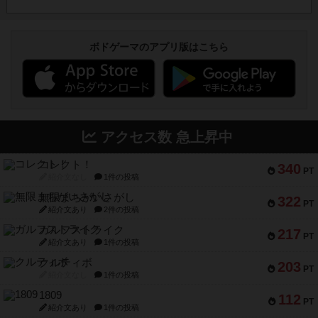
ボドゲーマのアプリ版はこちら
アクセス数 急上昇中
コレクト！
340
PT
紹介文なし
1件の投稿
無限まちがいさがし
322
PT
紹介文あり
2件の投稿
ガルフストライク
217
PT
紹介文あり
1件の投稿
クルティボ
203
PT
紹介文なし
1件の投稿
1809
112
PT
紹介文あり
1件の投稿