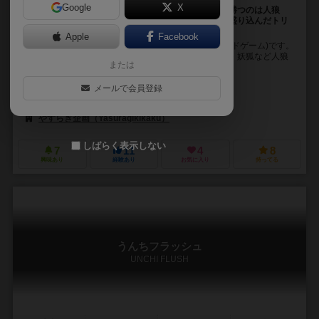
Google
X
三つの村を舞台に繰り広げられる人狼と人間の対決。勝つのは人狼
か？村人か？はたまた妖狐か？人狼ゲームの世界観を盛り込んだトリ
ックテイキングゲーム！
Apple
Facebook
人狼ゲームをモチーフにしたトリックテイキング(カードゲーム)です。
２８枚のカードに村人・人狼・占い師・共有者・猫又・妖狐など人狼
または
ゲームでおなじみの、あるいはちょっと珍しい...
オヨット（Oyotto）
メールで会員登録
オヨット（Oyotto）
やすらぎ企画（Yasuragikikaku）
しばらく表示しない
7
11
4
8
興味あり
経験あり
お気に入り
持ってる
うんちフラッシュ
UNCHI FLUSH