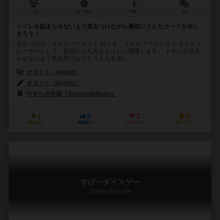
2～5人
20～30分
10歳～
0件
トイレを詰まらせないよう気をつけながら最初にうんちカードを出し
きろう！
きをつけろ、うんちバースト！ ねらえ うんちフラッシュ！ うんちト
レーナーとして、担当のうんちをトイレに誘導します。 トイレを詰ま
らせないよう気を付けながらうんちを流し...
オヨット（Oyotto）
オヨット（Oyotto）
やすらぎ企画（Yasuragikikaku）
1
5
3
8
興味あり
経験あり
お気に入り
持ってる
すげーダイスゲー
Sugee dies gee