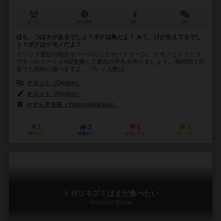
3～5人
20分前後
8歳～
0件
ほら、つばさがあるでしょ？ボクは鳥だよ！ みて、けが生えてるでし
ょ？ボクはケモノだよ？
イソップ童話の物語をベースにしたカードゲーム。 ケモノとトリとコ
ウモリのカードォ4回交換して最高の手札を作りましょう。 短時間で何
度でも気軽に遊べますよ。 プレイ人数は...
オヨット（Oyotto）
オヨット（Oyotto）
やすらぎ企画（Yasuragikikaku）
1
3
1
1
興味あり
経験あり
お気に入り
持ってる
トガリネズミはまだ食べたい
Gourmet Shrew