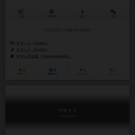
1人用
10分前後
10歳～
0件
作品説明文の編集者を募集中
オヨット（Oyotto）
オヨット（Oyotto）
やすらぎ企画（Yasuragikikaku）
1
3
1
1
興味あり
経験あり
お気に入り
持ってる
ケモトリ
kemotori