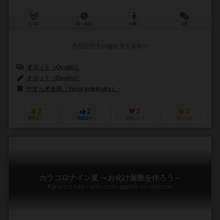
3～5人
30～45分
10歳～
0件
作品説明文の編集者を募集中
オヨット（Oyotto）
オヨット（Oyotto）
やすらぎ企画（Yasuragikikaku）
2
2
2
2
興味あり
経験あり
お気に入り
持ってる
カラコロナイン夏 ～お化け屋敷を作ろう～
Karakoro nain natsu obakeyashiki wo tsukurou