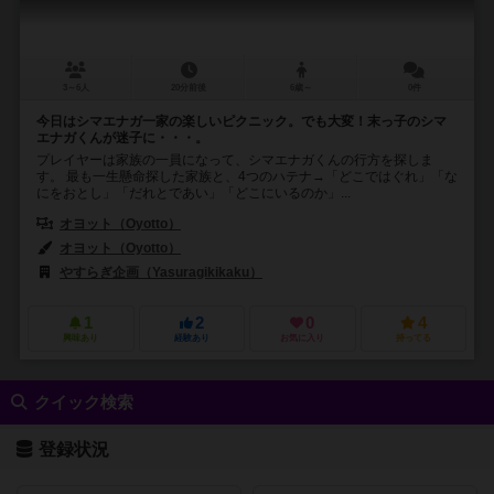
3～6人
20分前後
6歳～
0件
今日はシマエナガ一家の楽しいピクニック。でも大変！末っ子のシマ
エナガくんが迷子に・・・。
プレイヤーは家族の一員になって、シマエナガくんの行方を探しま
す。 最も一生懸命探した家族と、4つのハテナ→「どこではぐれ」「な
にをおとし」「だれとであい」「どこにいるのか」...
オヨット（Oyotto）
オヨット（Oyotto）
やすらぎ企画（Yasuragikikaku）
1
2
0
4
興味あり
経験あり
お気に入り
持ってる
クイック検索
登録状況