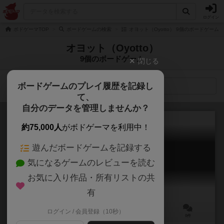
ログイン
ボドゲーマTOP
ボードゲームの検索
オヨット（Oyotto） 9個のボードゲーム
オヨット（Oyotto）
9個のボードゲーム
閉じる
ボードゲームのプレイ履歴を記録し
検索メニュー
て、
自分のデータを管理しませんか？
約75,000人
がボドゲーマを利用中！
遊んだボードゲームを記録する
三村人狼
気になるゲームのレビューを読む
Sanmura Jinrou
お気に入り作品・所有リストの共
有
ログイン / 会員登録（10秒）
3～4人
20分前後
10歳～
0件