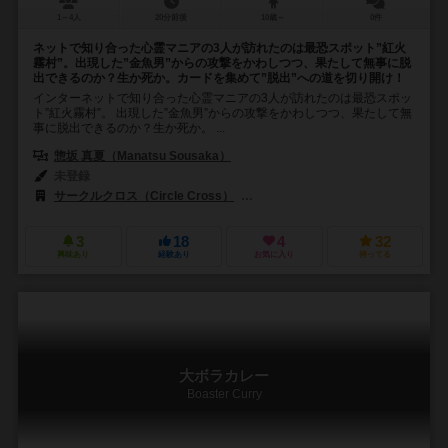
1～4人
20分前後
10歳～
0件
ネットで知り合った心霊マニアの3人が訪れたのは最恐スポット”紅火
霧村”。出現した”金魚男”からの攻撃をかわしつつ、果たして無事に脱
出できるのか？生か死か。カードを集めて”脱出”への道を切り開け！
インターネットで知り合った心霊マニアの3人が訪れたのは最恐スポッ
ト”紅火霧村”。 出現した”金魚男”からの攻撃をかわしつつ、果たして無
事に脱出できるのか？生か死か。 ...
惣坂 真夏（Manatsu Sousaka）
未登録
サークルクロス（Circle Cross）
SMART500ゲームズ（Smart500 
3
18
4
32
興味あり
経験あり
お気に入り
持ってる
大ボラカレー
Boaster Curry