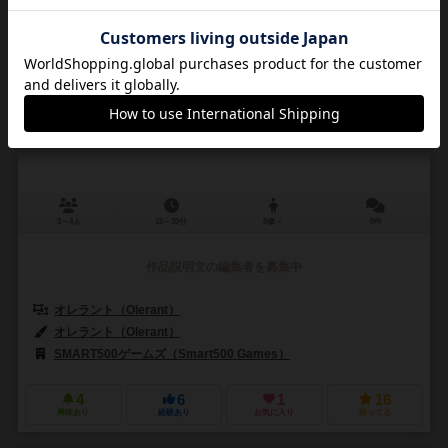
全てをそこに置いてきた
Pirate Trial
3～4人
15～30分
8歳～
0件
作品説明文の編集者を募集中
オレラント（Olerant）
オレラント（Olerant）
SMART500ゲームズ（Smart500 Games）
4
6
1
16
興味あり
経験あり
お気に入り
持ってる