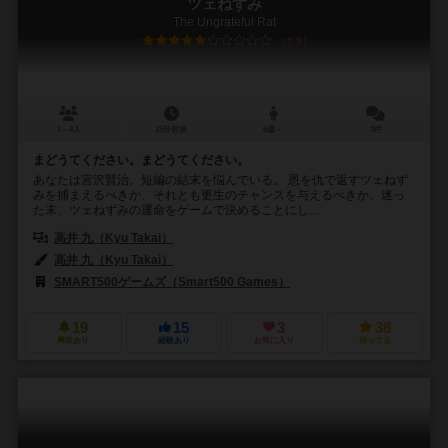
ツェねずみ
The Ungrateful Rat
5.9
1～4人
15分前後
6歳～
3件
まどうてください。まどうてください。
あなたは宮沢賢治。短編の結末を悩んでいる。 恩を仇で返すツェねず
みを捕まえるべきか、それとも更生のチャンスを与えるべきか。迷っ
た末、ツェねずみの運命をゲームで決めることにし...
高井 九（Kyu Takai）
高井 九（Kyu Takai）
SMART500ゲームズ（Smart500 Games）
19
15
3
38
興味あり
経験あり
お気に入り
持ってる