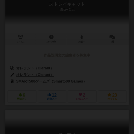
ストレイキャット
Stray Cat
2～4人
15～30分
10歳～
0件
作品説明文の編集者を募集中
オレラント（Olerant）
オレラント（Olerant）
SMART500ゲームズ（Smart500 Games）
6
12
2
23
興味あり
経験あり
お気に入り
持ってる