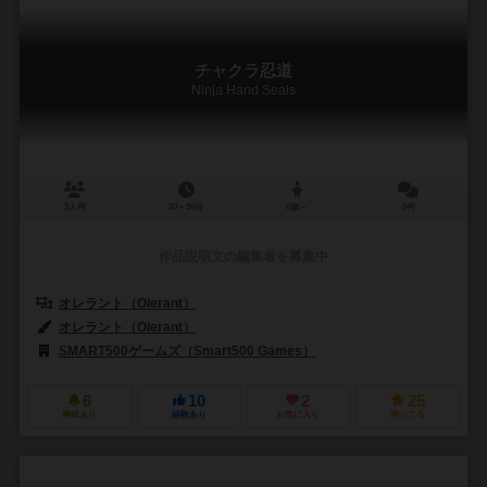
チャクラ忍道
Ninja Hand Seals
3人用
20～30分
6歳～
0件
作品説明文の編集者を募集中
オレラント（Olerant）
オレラント（Olerant）
SMART500ゲームズ（Smart500 Games）
6
10
2
25
興味あり
経験あり
お気に入り
持ってる