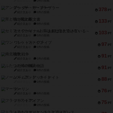
紹介文なし
2件の投稿
アンダー・ザ・テーブラー
378
PT
紹介文あり
1件の投稿
宵と暁の呪文書
133
PT
紹介文あり
8件の投稿
セミファイナル ～お前はまだ生きている～
103
PT
紹介文あり
1件の投稿
ワン・トゥ・ファイブ
97
PT
紹介文あり
1件の投稿
南北戦争
91
PT
紹介文あり
1件の投稿
ふたつの城の物語
91
PT
紹介文あり
6件の投稿
ノームズ・アット・ナイト
88
PT
紹介文なし
1件の投稿
マーリン
76
PT
紹介文あり
6件の投稿
フラットアイアン
75
PT
紹介文なし
2件の投稿
トランスオリエント・エクスプレス