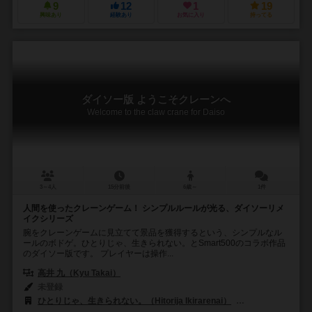
9
12
1
19
興味あり
経験あり
お気に入り
持ってる
ダイソー版 ようこそクレーンへ
Welcome to the claw crane for Daiso
3～4人
15分前後
6歳～
1件
人間を使ったクレーンゲーム！ シンプルルールが光る、ダイソーリメ
イクシリーズ
腕をクレーンゲームに見立てて景品を獲得するという、シンプルなル
ールのボドゲ。ひとりじゃ、生きられない。とSmart500のコラボ作品
のダイソー版です。 プレイヤーは操作...
高井 九（Kyu Takai）
未登録
ひとりじゃ、生きられない。（Hitorija Ikirarenai）
SMART500ゲー