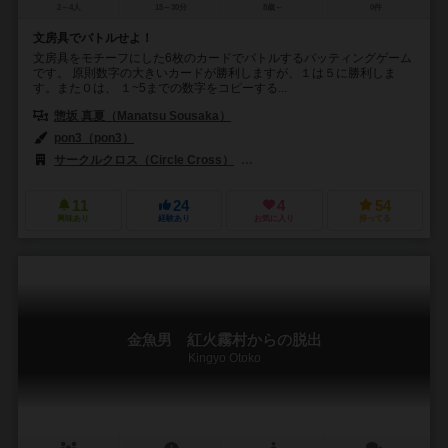
2～4人
15～30分
8歳～
0件
文房具でバトルせよ！
文房具をモチーフにした6枚のカードでバトルするバッティングゲーム
です。 原則数字の大きいカードが勝利しますが、１は５に勝利しま
す。また０は、 １~5までの数字をコピーする...
惣坂 真夏（Manatsu Sousaka）
pon3（pon3）
サークルクロス（Circle Cross）
SMART500ゲームズ（Smart500 
11
24
4
54
興味あり
経験あり
お気に入り
持ってる
金魚男 紅火霧村からの脱出
Kingyo Otoko