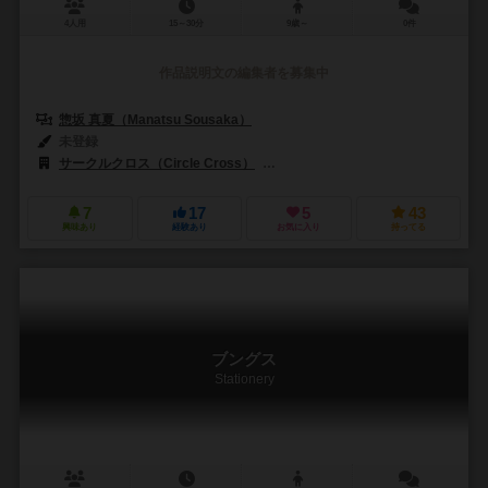
4人用
15～30分
9歳～
0件
作品説明文の編集者を募集中
惣坂 真夏（Manatsu Sousaka）
未登録
サークルクロス（Circle Cross）
SMART500ゲームズ（Smart500 
7
17
5
43
興味あり
経験あり
お気に入り
持ってる
ブングス
Stationery