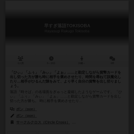
早すぎ落語TOKISOBA
Hayasugi Rakugo Tokisoba
2人用
5～10分
10歳～
0件
「ひぃ」「ふぅ」「みぃ」「よぉ」……と勘定しながら貨幣カードを
出し切った方が勝ち時に相手を褒めさせたり、時間を尋ねて誤魔化し
たり…相手がひるんだ隙をみて、より早く自分の貨幣を出し切りまし
ょう。
落語『時そば」の名場面をぎゅっと凝縮したようなゲームです。 「ひ
ぃ」「ふぅ」「みぃ」「よぉ」……と勘定しながら貨幣カードを出し
切った方が勝ち。 時に相手を褒めさせたり...
ポン（pon）
ポン（pon）
サークルクロス（Circle Cross）
SMART500ゲームズ（Smart500 