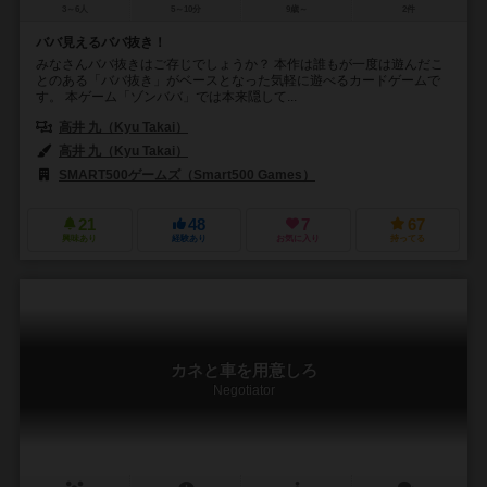
3～6人
5～10分
9歳～
2件
ババ見えるババ抜き！
みなさんババ抜きはご存じでしょうか？ 本作は誰もが一度は遊んだこ
とのある「ババ抜き」がベースとなった気軽に遊べるカードゲームで
す。 本ゲーム「ゾンババ」では本来隠して...
高井 九（Kyu Takai）
高井 九（Kyu Takai）
SMART500ゲームズ（Smart500 Games）
21
48
7
67
興味あり
経験あり
お気に入り
持ってる
カネと車を用意しろ
Negotiator