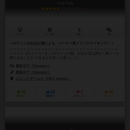
Trick Party
5.9
4～6人
15～20分
12歳～
1件
ハロウィンのおばけ達による、パーティ系トリックテイキング！！
＝＝＝＝＝＝＝＝＝＝＝＝＝＝＝＝＝＝＝＝＝＝＝＝＝＝＝＝＝＝＝
＝＝＝＝ 【ストーリー】 ハロウィンの夜。おばけ達は誰が一番人々を
驚かせることが できるかを競って過ごしてい...
尾根ギア（Onegear）
尾根ギア（Onegear）
ふらっとゲームス（FR@ games）
SMART500ゲームズ（Smart50
15
32
3
45
興味あり
経験あり
お気に入り
持ってる