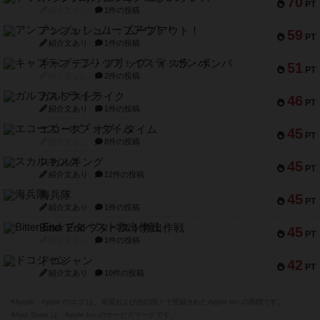
70
PT
紹介文なし
1件の投稿
アンブッシュ！：ムーブアウト！
59
PT
紹介文あり
1件の投稿
キャプテン・フリップ：イスラ・ボンバ
51
PT
紹介文なし
2件の投稿
ガルフストライク
46
PT
紹介文あり
1件の投稿
エコーズ・オブ・タイム
45
PT
紹介文なし
8件の投稿
スカルキング
45
PT
紹介文あり
12件の投稿
海兵隊
45
PT
紹介文あり
1件の投稿
Bitter End ブタペスト救出作戦
45
PT
紹介文なし
1件の投稿
ドコジャン
42
PT
紹介文あり
10件の投稿
※Apple、Apple のロゴ は、米国および他の国々で登録されたApple Inc.の商標です。
※App Store は、Apple Inc.のサービスマークです。