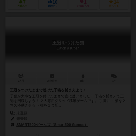
7
10
1
14
興味あり
経験あり
お気に入り
持ってる
王冠をつけた猫
Catch a Kitten
2人用
15分前後
8歳～
1件
王冠をつけたままで逃げた子猫を捕まえよう！
子猫が大事な王冠を付けたままで庭に逃げました！ 子猫を捕まえて王
冠を回収しよう！ ２人専用グリッド移動ゲームです。 手番に ・猫を２
マス移動させる ・柵を１つ配...
未登録
未登録
SMART500ゲームズ（Smart500 Games）