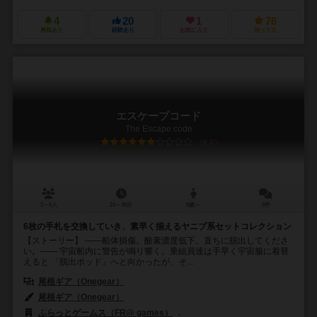
4
20
1
76
興味あり
経験あり
お気に入り
持ってる
エスケープコード
The Escape code
6.0
2～6人
24～45分
8歳～
0件
6枚の手札を交換していき、素早く揃えるヤニブ系セットコレクション
【ストーリー】 ――船体損傷。酸素濃度低下。直ちに脱出してくださ
い。―― 宇宙船内に警告が鳴り響く。乗組員達は手早く宇宙服に着替
えると 「脱出ポッド」へと向かったが、そ...
尾根ギア（Onegear）
尾根ギア（Onegear）
ふらっとゲームス（FR@ games）
SMART500ゲームズ（Smart50