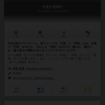
天使か死神か
The Angel, or The Death
2～4人
15～30分
8歳～
0件
手札2枚のブラフゲーム。使うカードは「天使」と「死神」のみ。全員
で「天使」を出すか、それとも「死神」を出すか。協力か、裏切り
か。嘘と読みが勝敗を分けるジリジリするゲームです。
ゲーム概要 【ゲームの準備】 プレイヤー全員に「天使」カードと「死
神」カードを配ります。 また、ハートチップを５個づつ配ります。
【ゲーム開始】 各プレイ...
惣坂 真夏（Manatsu Sousaka）
未登録
サークルクロス（Circle Cross）
SMART500ゲームズ（Smart500 
7
11
2
25
興味あり
経験あり
お気に入り
持ってる