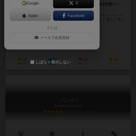
Google
X
予測不能？！動物レースの着順を予想する手に汗握る順位予想ゲー
ム！！
＝＝＝＝＝＝＝＝＝＝＝＝＝＝＝＝＝＝＝＝＝＝＝＝＝＝＝＝＝＝＝
Apple
Facebook
＝＝＝＝＝＝＝＝＝＝＝＝ ▼ストーリー 盗賊を追い出し、楽しく暮ら
していた「ブレーメンの音楽隊」。 しかし...
または
尾根ギア（Onegear）
メールで会員登録
尾根ギア（Onegear）
ふらっとゲームス（FR@ games）
SMART500ゲームズ（Smart50
32
72
20
86
しばらく表示しない
興味あり
経験あり
お気に入り
持ってる
ゾンババ
Zombie Old Maid
5.8