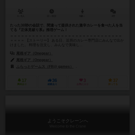
4～8人
10～30分
8歳～
4件
たった30秒の会話で、間違って提供された激辛カレーを食べた人を当
てる『正体見破り系』推理ゲーム！
＝＝＝＝＝＝＝＝＝＝＝＝＝＝＝＝＝＝＝＝＝＝＝＝＝＝＝＝＝＝＝
＝＝＝＝ 【ストーリー】 ある日、近所のカレー専門店にみんなで出か
けました。 料理を注文し、みんなで美味し...
尾根ギア（Onegear）
尾根ギア（Onegear）
ふらっとゲームス（FR@ games）
SMART500ゲームズ（Smart50
17
36
3
37
興味あり
経験あり
お気に入り
持ってる
ようこそクレーンへ
Welcome to the Crane