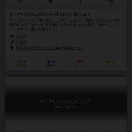
－
－
ー
2件
テーマとシステムのマッチがすごい500円ゲーム！
ゲームマーケット2018春の500円ゲーム新作。 泥棒と交渉人の２つの
役割があり、それぞれ違う楽しみ方ができるのが特徴。 テーマとシス
テムのマッチ度が素晴らしく、...
未登録
未登録
SMART500ゲームズ（Smart500 Games）
16
29
6
34
興味あり
経験あり
お気に入り
持ってる
ちいさいことはいいことだ
Small Number