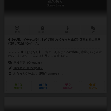
星の契り
Starry Swear
2人用
15～25分
8歳～
5件
七夕の夜。イチャコラしすぎて帰れなくなった織姫と彦星を元の星座
に帰してあげるゲーム。
＝＝＝＝＝＝＝＝＝＝＝＝＝＝＝＝＝＝＝＝＝＝＝＝＝＝＝＝＝＝＝
＝＝＝＝ ◆【おはなし】 昔々、あるところに織姫と彦星という若者
がおりました。 二人はお互いに夫婦（め...
尾根ギア（Onegear）
尾根ギア（Onegear）
ふらっとゲームス（FR@ games）
SMART500ゲームズ（Smart50
13
19
2
41
興味あり
経験あり
お気に入り
持ってる