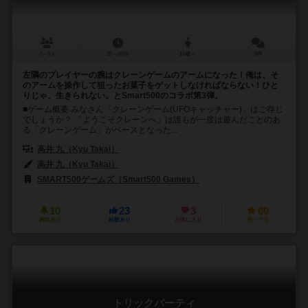
3～5人
20～30分
14歳～
0件
左隣のプレイヤーの腕はクレーンゲームのアームになった！俺は、そ
のアームを操作して狙ったお菓子をゲットしなければならない！ひと
りじゃ、生きられない。とSmart500のコラボ第3弾。
■ゲーム概要 みなさん「クレーンゲーム(UFOキャッチャー)」はご存じ
でしょうか？ 「ようこそクレーンへ」は誰もが一度は遊んだことのあ
る「クレーンゲーム」がベースとなった...
高井 九（Kyu Takai）
高井 九（Kyu Takai）
SMART500ゲームズ（Smart500 Games）
10
23
3
60
興味あり
経験あり
お気に入り
持ってる
トリックパーティ