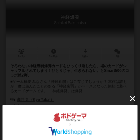
神経爆発
Shinkei Bakuhatsu
2～5人
5～10分
9歳～
2件
そろわない神経衰弱爆弾カードをひっくり返したら、場のカードがシ
ャッフルされてしまう！ひとりじゃ、生きられない。とSmart500のコ
ラボ第2弾。
■ゲーム概要 みなさん「神経衰弱」はご存じでしょうか？ 本作は誰も
が一度は遊んだことのある「神経衰弱」がベースとなった気軽に遊べ
るカードゲームです。 「神経爆発」は爆発...
高井 九（Kyu Takai）
高井 九（Kyu Takai）
SMART500ゲームズ（Smart500 Games）
12
9
1
27
興味あり
経験あり
お気に入り
持ってる