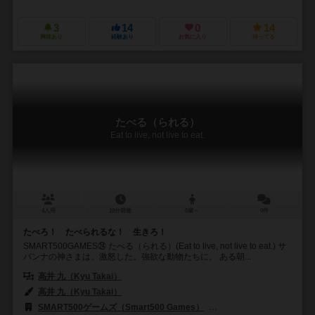
3
14
0
14
興味あり
経験あり
お気に入り
持ってる
たべる（られる）
Eat to live, not live to eat.
4人用
10分前後
6歳～
0件
たべろ！ たべられるな！ 生きろ！
SMART500GAMES㉔ たべる（られる）(Eat to live, not live to eat.) サ
バンナの神さまは、激怒した。強欲な動物たちに。 ある朝...
高井 九（Kyu Takai）
高井 九（Kyu Takai）
SMART500ゲームズ（Smart500 Games）
ひとりじゃ、生きられない。（H