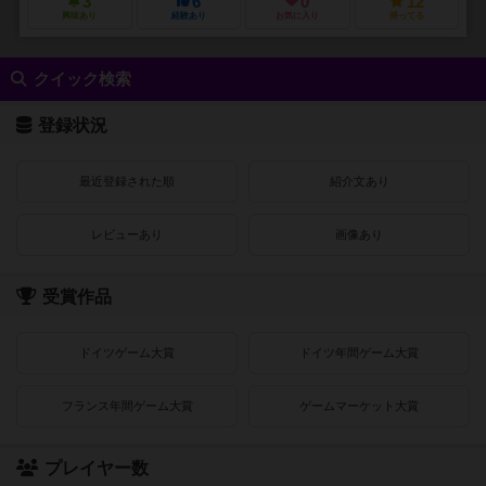
3
6
0
12
興味あり
経験あり
お気に入り
持ってる
クイック検索
登録状況
最近登録された順
紹介文あり
レビューあり
画像あり
受賞作品
ドイツゲーム大賞
ドイツ年間ゲーム大賞
フランス年間ゲーム大賞
ゲームマーケット大賞
プレイヤー数