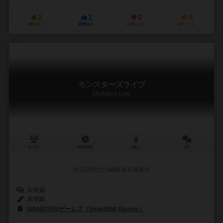
2
1
0
8
興味あり
経験あり
お気に入り
持ってる
モンスターズライブ
Monsters Live
3～4人
15分前後
6歳～
0件
作品説明文の編集者を募集中
未登録
未登録
SMART500ゲームズ（Smart500 Games）