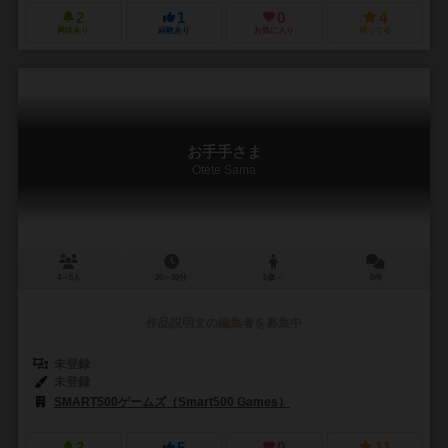
2
1
0
4
興味あり
経験あり
お気に入り
持ってる
お手手さま
Otete Sama
4～5人
20～30分
6歳～
0件
作品説明文の編集者を募集中
未登録
未登録
SMART500ゲームズ（Smart500 Games）
3
5
0
11