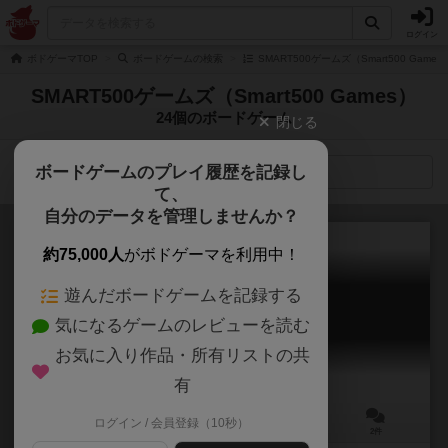
ログイン
ボドゲーマTOP
ボードゲームの検索
SMART500ゲームズ（Smart500 Gam
SMART500ゲームズ（Smart500 Games）
24個のボードゲーム
閉じる
ボードゲームのプレイ履歴を記録し
検索メニュー
て、
自分のデータを管理しませんか？
約75,000人
がボドゲーマを利用中！
遊んだボードゲームを記録する
ブレーメンレース
気になるゲームのレビューを読む
Bremen Race
6.1
お気に入り作品・所有リストの共
有
ログイン / 会員登録（10秒）
4人用
20分前後
8歳～
2件