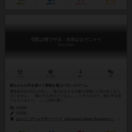
興味あり
経験あり
お気に入り
持ってる
宅配は猫でやる 名前はまだニャイ
Taku Neko
1～4人
10～20分
6歳～
0件
猫ちゃんの手を借りて荷物を運ぶバランスゲーム
運送会社は今日も大忙し。 運び込まれる大量の荷物に人手が全く足り
ていません。 『猫の手も借りたいなぁ』 …と言うわけで、猫の手を借
りちゃいました。 ここは猫が働く...
未登録
未登録
はらぺこゲームデザイナーズ（Harapeko Game Designers）
SMA