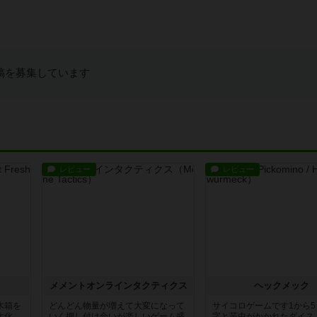
稿を募集しています
レビュー
レビュー
ュ
メメントオンラインタクティクス
ヘックメック
木箱を
どんどん物量が増えて大変になって
サイコロゲームです1から
大化
いく押し付け合いが楽しいゲーム盛
字と芋虫がかかれたダイス