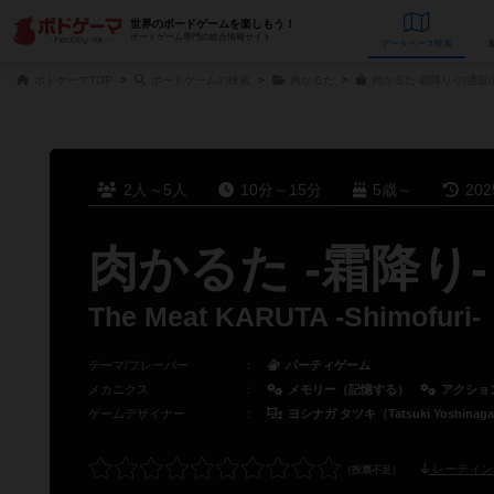
世界のボードゲームを楽しもう！
ボードゲーム専門の総合情報サイト
データベース
検
ボドゲーマTOP
ボードゲームの検索
肉かるた
肉かるた-霜降り-の通販
2人～5人
10分～15分
5歳～
20
肉かるた -霜降り-
The Meat KARUTA -Shimofuri-
テーマ/フレーバー
：
パーティゲーム
メカニクス
：
メモリー（記憶する）
アクショ
ゲームデザイナー
：
ヨシナガ タツキ（Tatsuki Yoshinag
レーティン