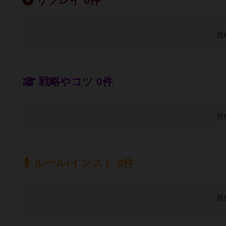
リプレイ 0件
投
戦略やコツ 0件
投
ルール/インスト 0件
投