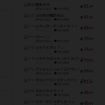
南北戦争
91
PT
紹介文あり
1件の投稿
ふたつの城の物語
91
PT
紹介文あり
6件の投稿
ノームズ・アット・ナイト
88
PT
紹介文なし
1件の投稿
マーリン
76
PT
紹介文あり
6件の投稿
フラットアイアン
75
PT
紹介文なし
2件の投稿
トランスオリエント・エクスプレス
70
PT
紹介文なし
1件の投稿
アンブッシュ！：ムーブアウト！
59
PT
紹介文あり
1件の投稿
キャプテン・フリップ：イスラ・ボンバ
51
PT
紹介文なし
2件の投稿
ガルフストライク
46
PT
紹介文あり
1件の投稿
エコーズ・オブ・タイム
45
PT