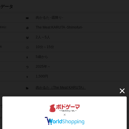
品データ
肉かるた -霜降り-
The Meat KARUTA -Shimofuri-
題表記
2人～5人
10分～15分
間
5歳から
2025年～
1,500円
肉かるた（The Meat KARUTA）
レジット
ヨシナガ タツキ（Tatsuki Yoshinaga）
ザイン