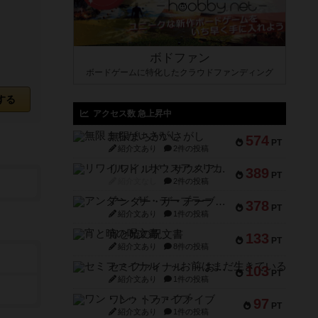
ボドファン
ボードゲームに特化したクラウドファンディング
する
アクセス数 急上昇中
無限まちがいさがし
574
PT
紹介文あり
2件の投稿
リワイルド：サウスアメリカ
389
PT
紹介文なし
2件の投稿
アンダー・ザ・テーブラー
378
PT
紹介文あり
1件の投稿
宵と暁の呪文書
133
PT
紹介文あり
8件の投稿
セミファイナル ～お前はまだ生きている～
103
PT
紹介文あり
1件の投稿
ワン・トゥ・ファイブ
97
PT
紹介文あり
1件の投稿