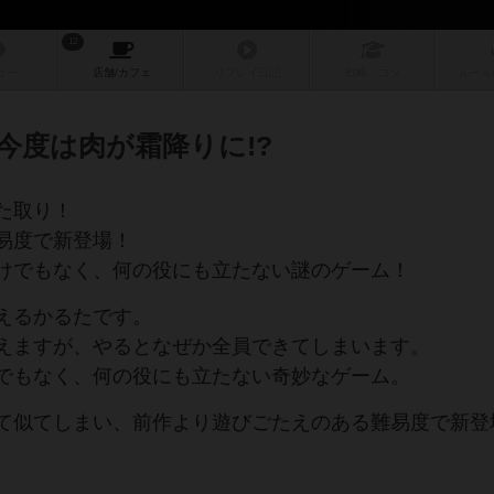
12
ュー
店舗/
カフェ
リプレイ
日記
戦略
・コツ
ルール
今度は肉が霜降りに!?
た取り！
易度で新登場！
けでもなく、何の役にも立たない謎のゲーム！
えるかるたです。
えますが、やるとなぜか全員できてしまいます。
でもなく、何の役にも立たない奇妙なゲーム。
て似てしまい、前作より遊びごたえのある難易度で新登