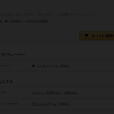
大人気かるたゲーム「肉かるた」の霜降りバージョン！
送
日本語ルール付き/日本語版
カートに追加
ーマ/フレーバー
パーティゲーム（Party）
コンセプト
カニクス
メモリー（記憶する）（Memory）
い方等
アクションゲーム（Action）
メカニクスや仕組み