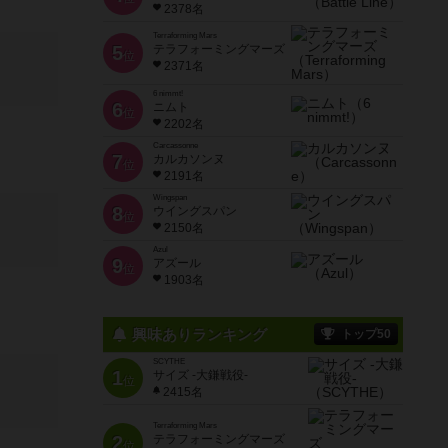
2378名
Terraforming Mars
5
テラフォーミングマーズ
位
2371名
6 nimmt!
6
ニムト
位
2202名
Carcassonne
7
カルカソンヌ
位
2191名
Wingspan
8
ウイングスパン
位
2150名
Azul
9
アズール
位
1903名
興味ありランキング
トップ50
SCYTHE
1
サイズ -大鎌戦役-
位
2415名
Terraforming Mars
2
テラフォーミングマーズ
位