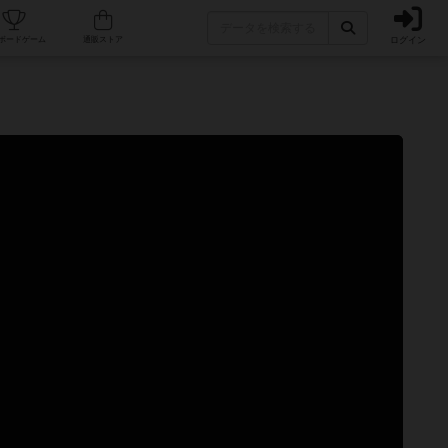
ログイン
カフェ/店舗
人気ボードゲーム
通販ストア