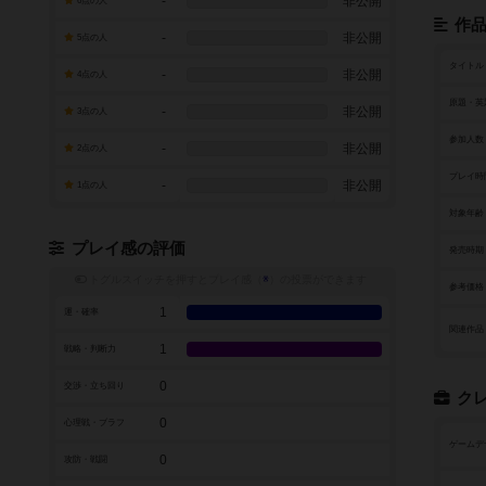
-
非公開
6点の人
作
-
非公開
5点の人
タイトル
-
非公開
4点の人
原題・英
-
非公開
3点の人
参加人数
-
非公開
2点の人
プレイ時
-
非公開
1点の人
対象年齢
プレイ感の評価
発売時期
トグルスイッチを押すとプレイ感（
※
）の投票ができます
参考価格
1
運・確率
関連作品
1
戦略・判断力
0
交渉・立ち回り
ク
0
心理戦・ブラフ
ゲームデ
0
攻防・戦闘