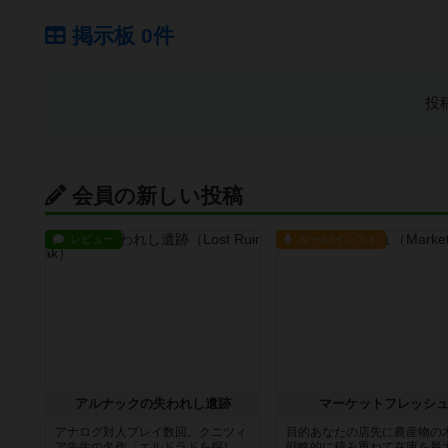
掲示板 0件
投
会員の新しい投稿
レビュー
ルール/インスト
アルナックの失われし遺跡
マーケットフレッシ
アナログ対人プレイ数回。クニツィ
目的あなたの店先に農産物の
ア先生の名作「エルドラドを探し
戦略的に積み重ねて在庫を最