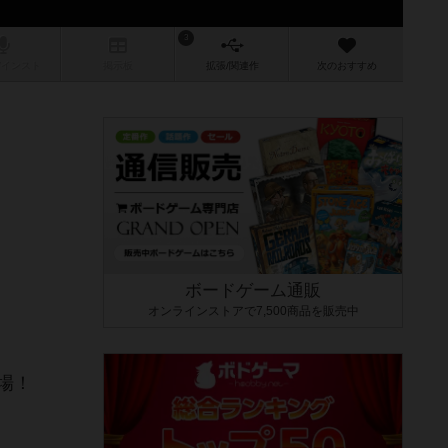
3
/インスト
掲示板
拡張/関連
作
次のおすすめ
ボードゲーム通販
オンラインストアで7,500商品を販売中
場！