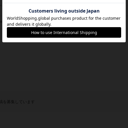
ヨシナガ タツキ（Tatsuki Yoshinaga）
ーク
ドコムス（Dokomusu）
プレイクリエイト（Play Create）
/団体
稿を募集しています