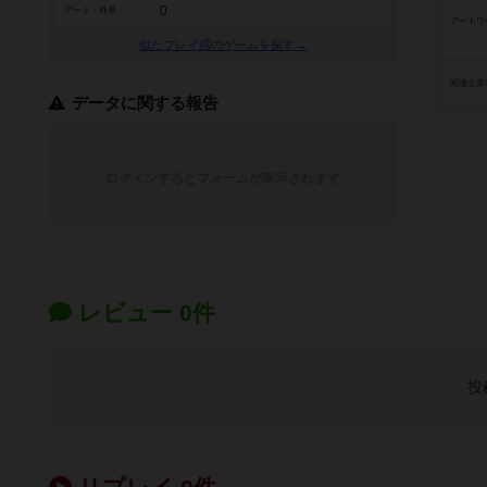
0
アート・外見
アートワ
似たプレイ感のゲームを探す→
関連企業
データに関する報告
ログインするとフォームが表示されます
レビュー 0件
投