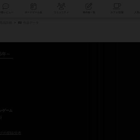
索
新着レビュー
ボードゲーム会
コミュニティ
掲示板一覧
/商品詳細
作品データ
25年～
ンゲーム
a）
グの登録/分布