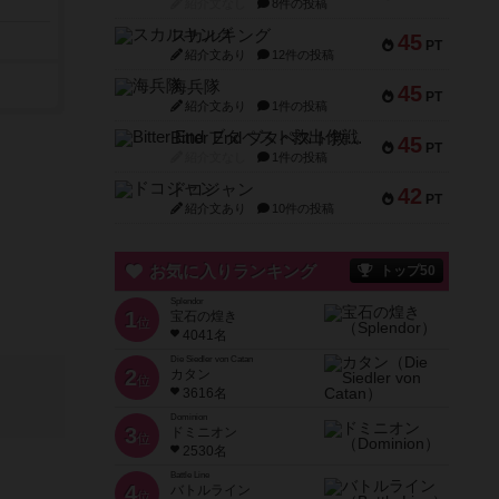
紹介文なし
8件の投稿
スカルキング
45
PT
紹介文あり
12件の投稿
海兵隊
45
PT
紹介文あり
1件の投稿
Bitter End ブタペスト救出作戦
45
PT
紹介文なし
1件の投稿
ドコジャン
42
PT
紹介文あり
10件の投稿
お気に入りランキング
トップ50
Splendor
1
宝石の煌き
位
4041名
Die Siedler von Catan
2
カタン
位
3616名
Dominion
3
ドミニオン
位
2530名
Battle Line
4
バトルライン
位