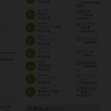
2394名
Stone Garden
3
枯山水
位
2281名
Viticulture
4
ワイナリーの四季
位
2272名
Agricola
5
アグリコラ
位
2120名
Azul
6
アズール
位
2034名
Splendor
7
宝石の煌き
位
2028名
Wingspan
8
ウイングスパン
位
2006名
7 Wonders
9
世界の七不思議
位
1919名
5までの数
最近見たボードゲーム
。これを