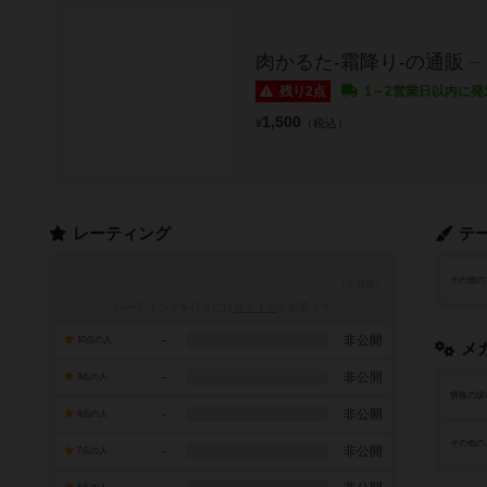
肉かるた-霜降り-の通販
残り2点
1～2営業日以内に発
1,500
¥
（税込）
レーティング
テ
その他の
レーティングを行うには
ログイン
が必要です
-
非公開
10点の人
メ
-
非公開
9点の人
情報の扱
-
非公開
8点の人
その他の
-
非公開
7点の人