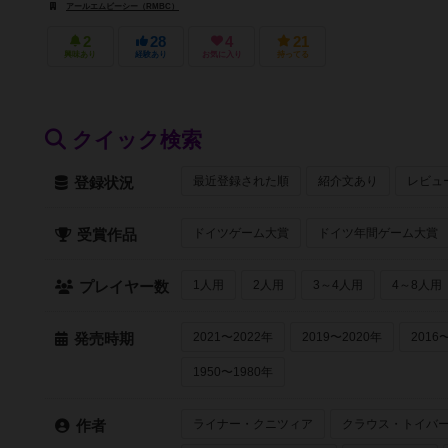
アールエムビーシー（RMBC）
2
28
4
21
興味あり
経験あり
お気に入り
持ってる
クイック検索
最近登録された順
紹介文あり
レビュ
登録状況
ドイツゲーム大賞
ドイツ年間ゲーム大賞
受賞作品
1人用
2人用
3～4人用
4～8人用
プレイヤー数
2021〜2022年
2019〜2020年
2016
発売時期
1950〜1980年
ライナー・クニツィア
クラウス・トイバ
作者