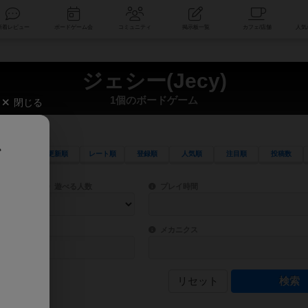
索
新着レビュー
ボードゲーム会
コミュニティ
掲示板一覧
ジェシー(Jecy)
1個のボードゲーム
閉じる
、
更新順
レート順
登録順
人気順
注目順
投稿数
ワード検索ができます。
検索できます。
プレイ対象人数に含まれるボードゲームを指定します。
目安となる所要時間を指定することができ
遊べる人数
プレイ時間
物などモチーフ・ストーリーを指定することができます。直感的にゲームシステムを理解
ゲーム性を構成するコアシステムです。主
バー
メカニクス
リセット