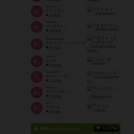
3616名
Dominion
3
ドミニオン
位
2530名
Battle Line
4
バトルライン
位
2379名
Terraforming Mars
5
テラフォーミングマーズ
位
2371名
6 nimmt!
6
ニムト
位
2202名
Carcassonne
7
カルカソンヌ
位
2191名
Wingspan
8
ウイングスパン
位
2150名
Azul
9
アズール
位
1903名
興味ありランキング
トップ50