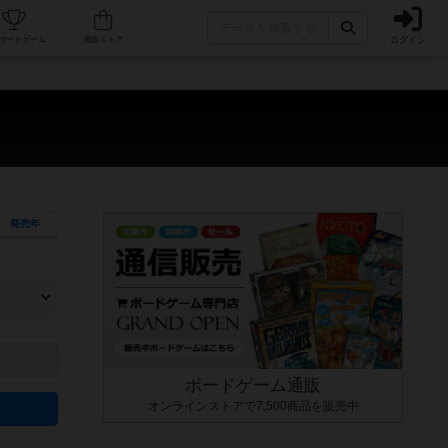
ログイン
カフェ/店舗
人気ボードゲーム
通販ストア
発売年
ます。マニュアルを読む時間や参加者へのルール説明時間は含まれていないため、初めて遊
できるよう、中世ファンタジー・クッキング・海賊同士の対決など、ゲームコンセプトを絞
にボードゲームに慣れている方向けの絞込機能です。例えば「ダイスロール」はランダム値
ボードゲーム通販
オンラインストアで7,500商品を販売中