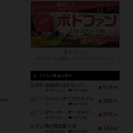
ボドファン
ボードゲームに特化したクラウドファンディング
アクセス数 急上昇中
無限まちがいさがし
574
PT
紹介文あり
2件の投稿
リワイルド：サウスアメリカ
389
990年
PT
紹介文なし
2件の投稿
アンダー・ザ・テーブラー
378
PT
紹介文あり
1件の投稿
宵と暁の呪文書
133
PT
紹介文あり
8件の投稿