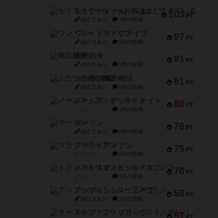
セミファイナル ～お前はまだ生きている～
103
PT
紹介文あり
1件の投稿
ワン・トゥ・ファイブ
97
PT
紹介文あり
1件の投稿
南北戦争
91
PT
紹介文あり
1件の投稿
ふたつの城の物語
91
PT
紹介文あり
6件の投稿
ノームズ・アット・ナイト
88
PT
紹介文なし
1件の投稿
マーリン
76
PT
紹介文あり
6件の投稿
フラットアイアン
75
PT
紹介文なし
2件の投稿
トランスオリエント・エクスプレス
70
PT
紹介文なし
1件の投稿
アンブッシュ！：ムーブアウト！
59
PT
紹介文あり
1件の投稿
キャプテン・フリップ：イスラ・ボンバ
51
PT