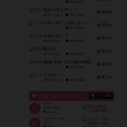
紹介文なし
2件の投稿
ガルフストライク
46
PT
紹介文あり
1件の投稿
エコーズ・オブ・タイム
45
PT
紹介文なし
8件の投稿
スカルキング
45
PT
紹介文あり
12件の投稿
海兵隊
45
PT
紹介文あり
1件の投稿
Bitter End ブタペスト救出作戦
45
PT
紹介文なし
1件の投稿
ドコジャン
42
PT
紹介文あり
10件の投稿
お気に入りランキング
トップ50
Splendor
1
宝石の煌き
位
4041名
Die Siedler von Catan
2
カタン
位