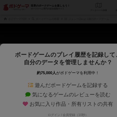
世界のボードゲームを楽しもう！
ボードゲーム専門の総合情報サイト
データベース
検
ボドゲーマTOP
ボードゲームの検索
ジェシー(Jecy) 1個のボードゲーム
ボードゲームのプレイ履歴を記録して
さくさく表示
じっくり表示
自分のデータを管理しませんか？
商品名、商品説明文、デザイナー名、テーマ名、メカニクス名を対象にフリー
ゲームデザイナー名を指定して
フリーワード
ゲームデザイナー
約75,000人
がボドゲーマを利用中！
遊んだボードゲームを記録する
対象年齢を指定します。
世界観や登場人
対象年齢
テーマ/フレー
気になるゲームのレビューを読む
お気に入り作品・所有リストの共有
ログイン / 会員登録（10秒）