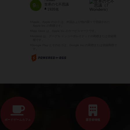
7 Wonders
9
世界の七不思議
位
1920名
※Apple、Apple のロゴ は、米国および他の国々で登録された
Apple Inc.の商標です。
※App Store は、Apple Inc.のサービスマークです。
※Android は、グーグル インコーポレイテッドの商標または登録商
標です。
※Google Play とそのロゴは、Google Inc.の商標または登録商標で
す。
ボードゲームカフェ
運営者情報