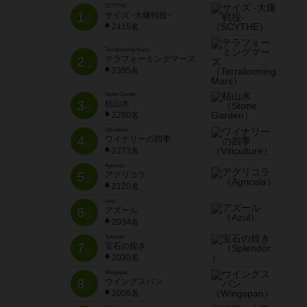
SCYTHE
1
サイズ -大鎌戦役-
位
2415名
Terraforming Mars
2
テラフォーミングマーズ
位
2395名
Stone Garden
3
枯山水
位
2280名
Viticulture
4
ワイナリーの四季
位
2273名
Agricola
5
アグリコラ
位
2120名
Azul
6
アズール
位
2034名
Splendor
7
宝石の煌き
位
2030名
Wingspan
8
ウイングスパン
位
2006名