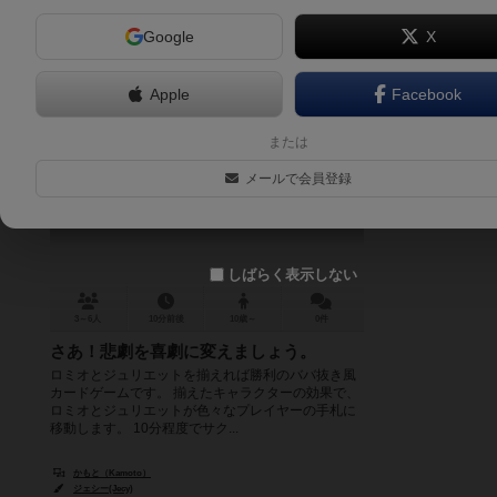
Google
X
Apple
Facebook
ロミオとジュリエット IFストーリー
または
Romeo and Juliet IF Story
メールで会員登録
5.9
しばらく表示しない
3～6人
10分前後
10歳～
0件
さあ！悲劇を喜劇に変えましょう。
ロミオとジュリエットを揃えれば勝利のババ抜き風
カードゲームです。 揃えたキャラクターの効果で、
ロミオとジュリエットが色々なプレイヤーの手札に
移動します。 10分程度でサク...
かもと（Kamoto）
ジェシー(Jecy)