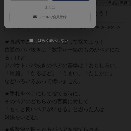
または
こじつけで言葉をペアにして捨てよう！
メールで会員登録
大喜利
パーティゲーム
ババ抜き
カードゲーム
しばらく表示しない
★直感でこじつけてペアにして捨てよう！
普通のババ抜きは「数字が一緒のものがペアにな
る」けど…
アバウトババ抜きのペアの基準は「おもしろい」
「綺麗」「なるほど」「うまい」「たしかに」
などいろいろあって構いません。
★手札をペアにして捨てる時に、
そのペアのどちらかの言葉に対して
「もっと良いペアが出せる」と思った人は
対決をいどむ。
★多数決で勝った方がペアを捨てられる。