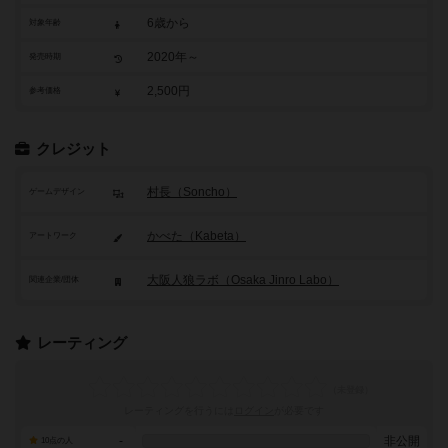
6歳から
対象年齢
2020年～
発売時期
2,500円
参考価格
クレジット
村長（Soncho）
ゲームデザイン
かべた（Kabeta）
アートワーク
大阪人狼ラボ（Osaka Jinro Labo）
関連企業/団体
レーティング
レーティングを行うには
ログイン
が必要です
-
非公開
10点の人