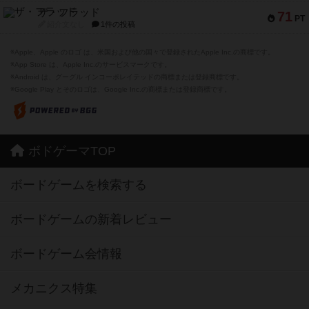
ザ・フラッド
71
PT
紹介文なし
1件の投稿
※Apple、Apple のロゴ は、米国および他の国々で登録されたApple Inc.の商標です。
※App Store は、Apple Inc.のサービスマークです。
※Android は、グーグル インコーポレイテッドの商標または登録商標です。
※Google Play とそのロゴは、Google Inc.の商標または登録商標です。
ボドゲーマTOP
ボードゲームを検索する
ボードゲームの新着レビュー
ボードゲーム会情報
メカニクス特集