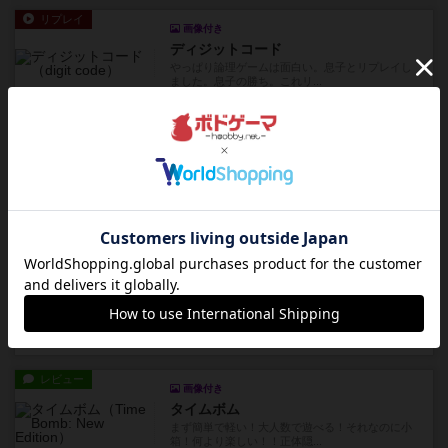
リプレイ
画像付き
ディジットコード
やっぱり論理ゲームは面白い。息子とリプレイし
ました。息子の勝ち。これリ...
約16時間前
by くみ
リプレイ
充実
アルゴ
アルゴがとても好きで、たぶんプレイ回数が最も
多いゲームです。なんといっ...
約17時間前
by おとん
リプレイ
画像付き
タイムボム
僕はホントに嘘が下手なようで、すぐバレますみ
んなホント、嘘が上手ですよ...
約17時間前
by あまる
レビュー
画像付き
タイムボム
まず簡単で軽い！大人数で遊べる！それなのに小
箱！何より楽しい！！正体隠...