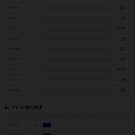
-
非公開
9点の人
-
非公開
8点の人
-
非公開
7点の人
-
非公開
6点の人
-
非公開
5点の人
-
非公開
4点の人
-
非公開
3点の人
-
非公開
2点の人
-
非公開
1点の人
プレイ感の評価
トグルスイッチを押すとプレイ感（
※
）の投票ができます
0
運・確率