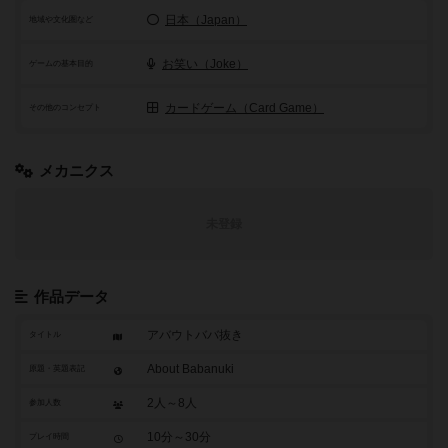
日本（Japan）
地域や文化圏など
お笑い（Joke）
ゲームの基本目的
カードゲーム（Card Game）
その他のコンセプト
メカニクス
未登録
作品データ
アバウトババ抜き
タイトル
About Babanuki
原題・英題表記
2人～8人
参加人数
10分～30分
プレイ時間