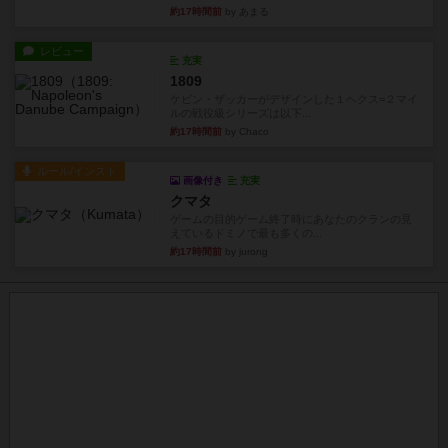
約17時間前
by あまる
レビュー
充実
1809
ケビン・ザッカーがデザインした１ヘクス=２マイ
ルの戦役級シリーズは以下...
約17時間前
by Chaco
ルール/インスト
画像付き
充実
クマタ
ゲームの目的ゲーム終了時にあなたのクランの見
えているドミノで最も多くの...
約17時間前
by jurong