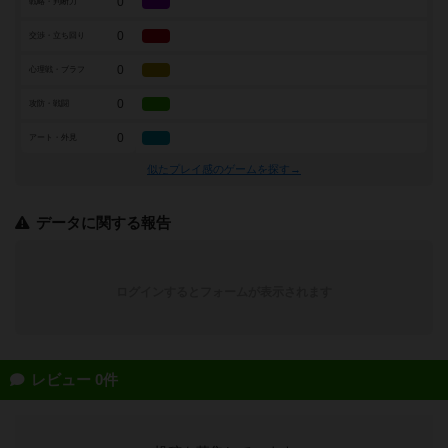
0
戦略・判断力
0
交渉・立ち回り
0
心理戦・ブラフ
0
攻防・戦闘
0
アート・外見
似たプレイ感のゲームを探す→
データに関する報告
ログインするとフォームが表示されます
レビュー 0件