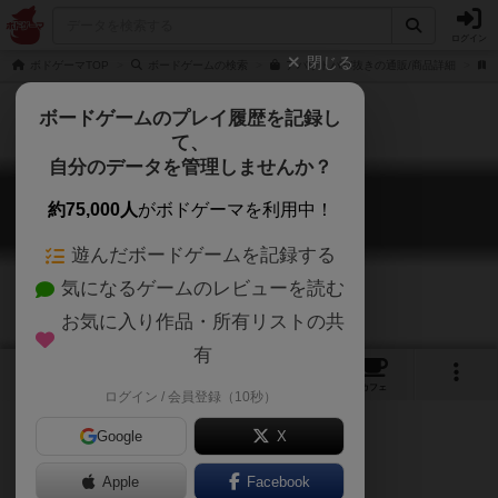
ログイン
閉じる
ボドゲーマTOP
ボードゲームの検索
アバウトババ抜きの通販/商品詳細
ボードゲームのプレイ履歴を記録し
て、
自分のデータを管理しませんか？
アバウトババ抜き
約75,000人
がボドゲーマを利用中！
About Babanuki
遊んだボードゲームを記録する
気になるゲームのレビューを読む
お気に入り作品・所有リストの共
有
7
1
1
トップ
画像
動画
レビュー
カフェ
ログイン / 会員登録（10秒）
Google
X
Apple
Facebook