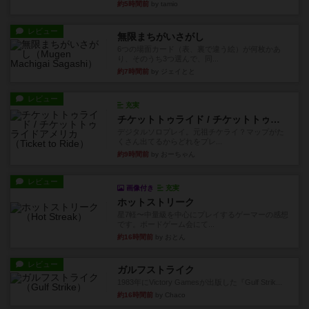
約5時間前
by tamio
レビュー
無限まちがいさがし
6つの場面カード（表、裏で違う絵）が何枚かあ
り、そのうち3つ選んで、同...
約7時間前
by ジェイとと
レビュー
充実
チケットトゥライド / チケットトゥライドアメリカ
デジタルソロプレイ。元祖チケライ？マップがた
くさん出てるからどれをプレ...
約9時間前
by おーちゃん
レビュー
画像付き
充実
ホットストリーク
星7軽〜中量級を中心にプレイするゲーマーの感想
です。ボードゲーム会にて...
約16時間前
by おとん
レビュー
ガルフストライク
1983年にVictory Gamesが出版した『Gulf Strik...
約16時間前
by Chaco