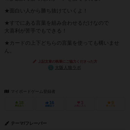
★面白い人から勝ち抜けていくよ！
★すでにある言葉を組み合わせるだけなので
大喜利が苦手でもできる！
★カードの上下どちらの言葉を使っても構いませ
ん。
上記文章の執筆にご協力くださった方
大阪人狼ラボ
マイボードゲーム登録者
18
16
3
9
興味あり
経験あり
お気に入り
持ってる
テーマ/フレーバー