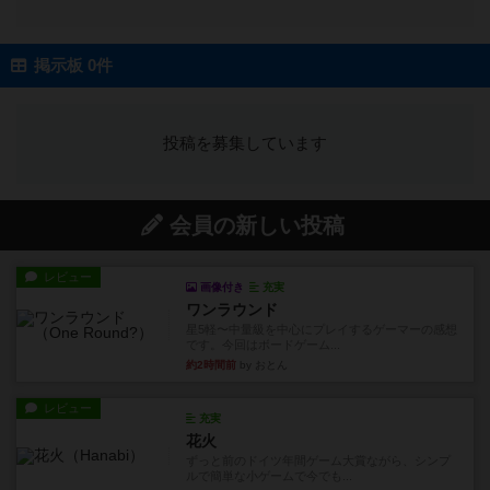
掲示板 0件
投稿を募集しています
会員の新しい投稿
レビュー
画像付き
充実
ワンラウンド
星5軽〜中量級を中心にプレイするゲーマーの感想
です。今回はボードゲーム...
約2時間前
by おとん
レビュー
充実
花火
ずっと前のドイツ年間ゲーム大賞ながら、シンプ
ルで簡単な小ゲームで今でも...