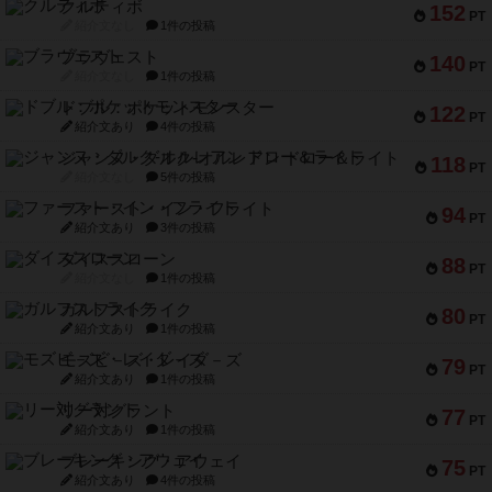
クルティボ
152
PT
紹介文なし
1件の投稿
ブラヴェスト
140
PT
紹介文なし
1件の投稿
ドブル：ポケットモンスター
122
PT
紹介文あり
4件の投稿
ジャンヌ・ダルク-オルレアン ドロー＆ライト
118
PT
紹介文なし
5件の投稿
ファースト・イン・フライト
94
PT
紹介文あり
3件の投稿
ダイススローン
88
PT
紹介文なし
1件の投稿
ガルフストライク
80
PT
紹介文あり
1件の投稿
モズビ－ズ・レイダ－ズ
79
PT
紹介文あり
1件の投稿
リー対グラント
77
PT
紹介文あり
1件の投稿
ブレーキング・アウェイ
75
PT
紹介文あり
4件の投稿