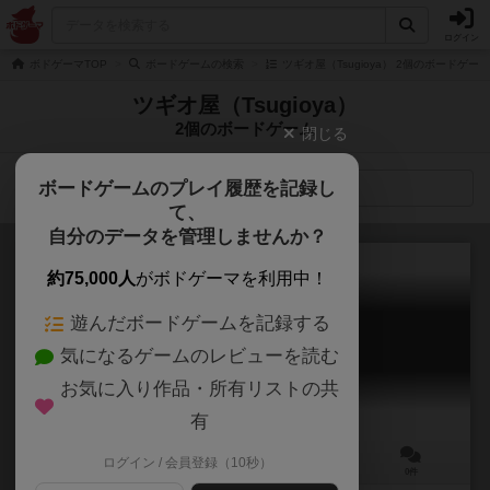
ログイン
ボドゲーマTOP
ボードゲームの検索
ツギオ屋（Tsugioya） 2個のボードゲーム
ツギオ屋（Tsugioya）
2個のボードゲーム
閉じる
ボードゲームのプレイ履歴を記録し
検索メニュー
て、
自分のデータを管理しませんか？
約75,000人
がボドゲーマを利用中！
遊んだボードゲームを記録する
レオパニック
気になるゲームのレビューを読む
Reopanic
6.1
お気に入り作品・所有リストの共
有
ログイン / 会員登録（10秒）
2～6人
10分前後
7歳～
0件