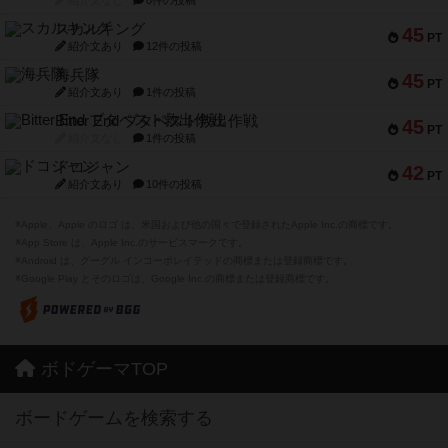
紹介文なし
8件の投稿
スカルキング
45
PT
紹介文あり
12件の投稿
海兵隊
45
PT
紹介文あり
1件の投稿
Bitter End ブタペスト救出作戦
45
PT
紹介文なし
1件の投稿
ドコジャン
42
PT
紹介文あり
10件の投稿
※Apple、Apple のロゴ は、米国および他の国々で登録されたApple Inc.の商標です。
※App Store は、Apple Inc.のサービスマークです。
※Android は、グーグル インコーポレイテッドの商標または登録商標です。
※Google Play とそのロゴは、Google Inc.の商標または登録商標です。
ボドゲーマTOP
ボードゲームを検索する