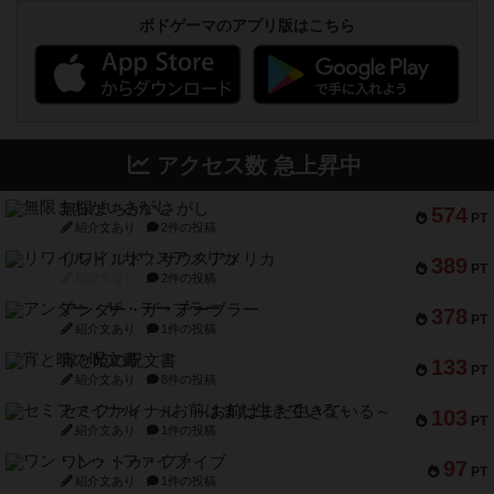
ボドゲーマのアプリ版はこちら
アクセス数 急上昇中
無限まちがいさがし
574
PT
紹介文あり
2件の投稿
リワイルド：サウスアメリカ
389
PT
紹介文なし
2件の投稿
アンダー・ザ・テーブラー
378
PT
紹介文あり
1件の投稿
宵と暁の呪文書
133
PT
紹介文あり
8件の投稿
セミファイナル ～お前はまだ生きている～
103
PT
紹介文あり
1件の投稿
ワン・トゥ・ファイブ
97
PT
紹介文あり
1件の投稿