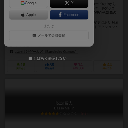
Google
X
【新作】［スピード・アクション系］めくられていくカードの中から
対象のカードを早取り!!テーマは爬虫類ハンター レオパードゲッコー
(通称レオパ)を捕獲せよ♪色や形さまざまな組み合わせの中から対象の
Apple
Facebook
カードを探し出すひらめきが楽しい
プレイ人数 ２～６人 ※２人プレイのみルール変更点あり 対象
または
年齢 ７才以上 プレイ時間 １０分 ジャンル:スピードアクション ×
パターン認識 『ジャングルス...
メールで会員登録
URiO
ツギオ屋（Tsugioya）
​ぶれけけゲームズ（Burekeke Games）
しばらく表示しない
16
58
14
44
興味あり
経験あり
お気に入り
持ってる
脱走名人
Dasso Meijin
5.9