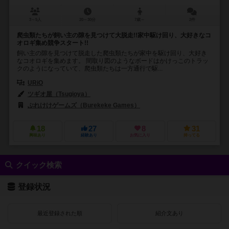
3～5人
20～30分
7歳～
2件
爬虫類たちが飼い主の隙を見つけて大脱走!!家中駆け回り、大好きなコ
オロギ集め競争スタート!!
飼い主の隙を見つけて脱走した爬虫類たちが家中を駆け回り、大好き
なコオロギを集めます。 間取り図のようなボードはかけっこのトラッ
クのようになっていて、爬虫類たちは一方通行で駆...
URiO
ツギオ屋（Tsugioya）
​ぶれけけゲームズ（Burekeke Games）
18
27
8
31
興味あり
経験あり
お気に入り
持ってる
クイック検索
登録状況
最近登録された順
紹介文あり