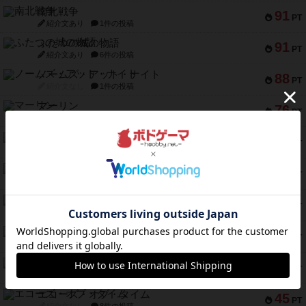
南北戦争
91
PT
紹介文あり
1件の投稿
ふたつの城の物語
91
PT
紹介文あり
6件の投稿
ノームズ・アット・ナイト
88
PT
紹介文なし
1件の投稿
マーリン
76
PT
紹介文あり
6件の投稿
フラットアイアン
75
PT
紹介文なし
2件の投稿
トランスオリエント・エクスプレス
70
PT
紹介文なし
1件の投稿
アンブッシュ！：ムーブアウト！
59
PT
紹介文あり
1件の投稿
キャプテン・フリップ：イスラ・ボンバ
51
PT
紹介文なし
2件の投稿
ガルフストライク
46
PT
紹介文あり
1件の投稿
エコーズ・オブ・タイム
45
PT