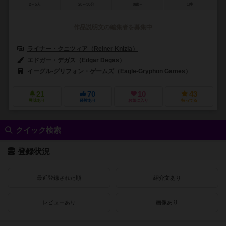
2～5人
20～30分
8歳～
1件
作品説明文の編集者を募集中
ライナー・クニツィア（Reiner Knizia）
エドガー・デガス（Edgar Degas）
クラウド・モネット（Claude M
イーグル-グリフォン・ゲームズ（Eagle-Gryphon Games）
ジェンX
21
70
10
43
興味あり
経験あり
お気に入り
持ってる
クイック検索
登録状況
最近登録された順
紹介文あり
レビューあり
画像あり