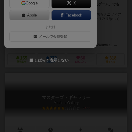
Google
X
クニツィアの名作・モダンアートから競りを取り除いたゲーム。でも
しっかりモダンアートです。
「競りゲー、苦手なんです……」──そんなあなたも出来るクニツィア
Apple
Facebook
の名作『モダンアート』のカード版。競り要素をごっそり取り除いて
もしっかりモダンアートしている？！ 絵画のコレ...
または
ライナー・クニツィア（Reiner Knizia）
メールで会員登録
エドガー・デガス（Edgar Degas）
クラウド・モネット（Claude M
イーグル-グリフォン・ゲームズ（Eagle-Gryphon Games）
ジェンX
155
372
60
318
しばらく表示しない
興味あり
経験あり
お気に入り
持ってる
マスターズ・ギャラリー
Masters Gallery
6.1