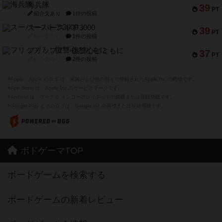
海兵隊
39
PT
紹介文あり
1件の投稿
スーパーストア3000
39
PT
紹介文なし
1件の投稿
フリップ７：復讐心とともに
37
PT
紹介文なし
2件の投稿
※Apple、Apple のロゴ は、米国および他の国々で登録されたApple Inc.の商標です。
※App Store は、Apple Inc.のサービスマークです。
※Android は、グーグル インコーポレイテッドの商標または登録商標です。
※Google Play とそのロゴは、Google Inc.の商標または登録商標です。
ボドゲーマTOP
ボードゲームを検索する
ボードゲームの新着レビュー