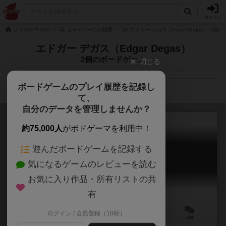
ログイン
ボドゲーマTOP
ボードゲームの検索
エドガー デガス（Edgar Degas） 2個
エドガー デガス（Edgar Degas）
2個のボードゲーム
閉じる
ボードゲームのプレイ履歴を記録し
検索メニュー
て、
自分のデータを管理しませんか？
約75,000人
がボドゲーマを利用中！
遊んだボードゲームを記録する
モダンアート：カードゲーム
気になるゲームのレビューを読む
Masters Gallery
6.3
お気に入り作品・所有リストの共
有
ログイン / 会員登録（10秒）
2～5人
20～30分
8歳～
15件