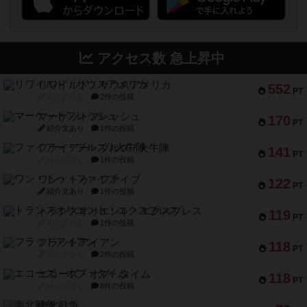
アクセス数 急上昇中
リワイルド：サウスアメリカ
552
PT
紹介文なし
2件の投稿
マーケットフレッシュ
170
PT
紹介文あり
1件の投稿
ファイアー・ブルズ / 火牛陣
141
PT
紹介文なし
1件の投稿
ワン・トゥ・ファイブ
122
PT
紹介文あり
1件の投稿
トランスオリエント・エクスプレス
119
PT
紹介文なし
1件の投稿
フラットアイアン
118
PT
紹介文なし
2件の投稿
エコーズ・オブ・タイム
118
PT
紹介文なし
8件の投稿
南北戦争