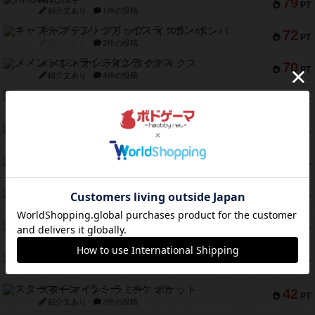
79
PT
紹介文あり
1件の投稿
キャプテン・フリップ：イスラ・ボンバ
72
PT
紹介文なし
2件の投稿
メメントオンラインタクティクス
70
PT
紹介文あり
4件の投稿
パーミッド
68
PT
紹介文なし
1件の投稿
クリーグ
57
PT
紹介文あり
1件の投稿
セミファイナル ～お前はまだ生きている～
53
PT
紹介文あり
1件の投稿
ふたつの街の物語
52
PT
紹介文あり
18件の投稿
クランク! ：冒険者たち（拡張）
50
PT
紹介文あり
4件の投稿
とうほうの！
42
PT
紹介文なし
1件の投稿
スターマイン・ラミー ポケット
42
PT
紹介文あり
2件の投稿