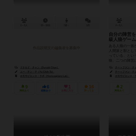
2～5人
20～30分
7歳～
1件
4～9人
自分の陣営を
級人狼ゲーム
ある人狼の一族
作品説明文の編集者を募集中
人間派と獣とし
っている、とい
狼、二つの陣営に
ドナルド・チャン（Donald Chan）
チー＝ファン・チェン（
ユー・チン・テ（Yu Chih-Te）
チー＝ファン・チェン（
ホモサピエンス・ラボ（Homosapiens Lab）
ホモサピエンス・ラボ（
9
6
1
16
2
興味あり
経験あり
お気に入り
持ってる
興味あり