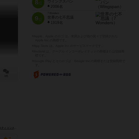
8
ウイングスパン
位
2006名
7 Wonders
9
世界の七不思議
位
1919名
※Apple、Apple のロゴ は、米国および他の国々で登録された
Apple Inc.の商標です。
※App Store は、Apple Inc.のサービスマークです。
※Android は、グーグル インコーポレイテッドの商標または登録商
標です。
※Google Play とそのロゴは、Google Inc.の商標または登録商標で
す。
0件
ル ゲームズ（Tasty Minstrel Games）