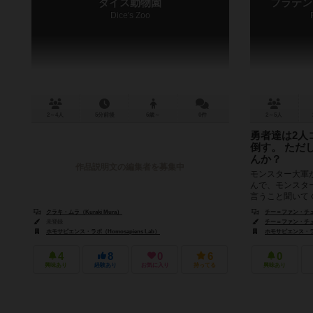
ダイス動物園
フラテン
Dice's Zoo
2～4人
5分前後
6歳～
0件
2～5人
勇者達は2人
倒す。 ただ
んか？
作品説明文の編集者を募集中
モンスター大軍
んで、モンスタ
言うこと聞いて
モンスターを倒す
クラキ・ムラ（Kuraki Mura）
チー＝ファン・チェン（
未登録
チー＝ファン・チェン（
ホモサピエンス・ラボ（Homosapiens Lab）
ホモサピエンス・ラボ（
4
8
0
6
0
興味あり
経験あり
お気に入り
持ってる
興味あり