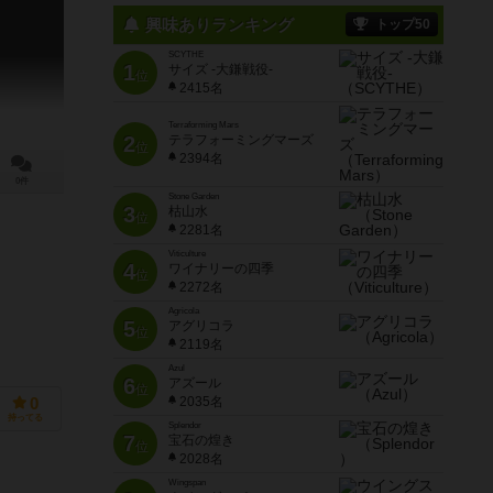
興味ありランキング
トップ50
SCYTHE
1
サイズ -大鎌戦役-
位
2415名
Terraforming Mars
2
テラフォーミングマーズ
位
2394名
0件
Stone Garden
3
枯山水
位
2281名
Viticulture
4
ワイナリーの四季
位
2272名
Agricola
5
アグリコラ
位
2119名
Azul
6
アズール
位
2035名
0
持ってる
Splendor
7
宝石の煌き
位
2028名
Wingspan