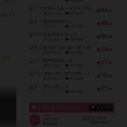
紹介文なし
5件の投稿
0件
ファースト・イン・フライト
94
PT
紹介文あり
3件の投稿
硬貨とカー
ダイススローン
88
PT
紹介文なし
1件の投稿
ガルフストライク
80
PT
紹介文あり
1件の投稿
モズビ－ズ・レイダ－ズ
79
PT
紹介文あり
1件の投稿
2
リー対グラント
77
持ってる
PT
紹介文あり
1件の投稿
ブレーキング・アウェイ
75
PT
紹介文あり
4件の投稿
ザ・フラッド
71
PT
紹介文なし
1件の投稿
お気に入りランキング
トップ50
Splendor
1
宝石の煌き
位
4040名