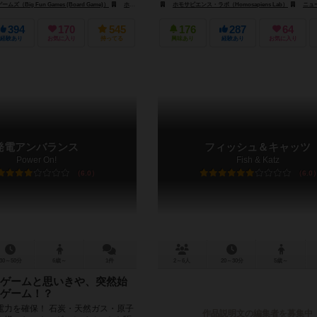
（Big Fun Games (Board Game)）
すごろくや（Sugorokuya）
ホモサピエンス・ラボ（Homosapiens Lab）
ホモサピエンス・ラボ（Homosapiens Lab）
Saashi & Saashi
ニューゲームズオーダ
394
170
545
176
287
64
経験あり
お気に入り
持ってる
興味あり
経験あり
お気に入り
発電アンバランス
フィッシュ＆キャッツ
Power On!
Fish & Katz
6.0
6.0
30～50分
6歳～
1件
2～6人
20～30分
5歳～
ゲームと思いきや、突然始
ゲーム！？
電力を確保！ 石炭・天然ガス・原子
作品説明文の編集者を募集中