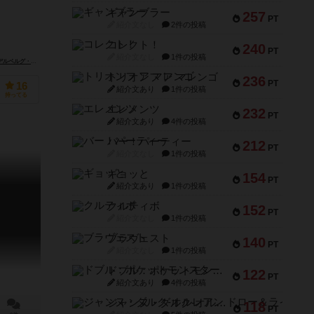
ギャンブラー
257
PT
紹介文なし
2件の投稿
コレクト！
240
PT
紹介文なし
1件の投稿
ームズ（HeidelBÄR Games）
トリオンフ ア マレンゴ
236
PT
16
紹介文あり
1件の投稿
持ってる
エレメンツ
232
PT
紹介文あり
4件の投稿
バー！パーティー
212
PT
紹介文なし
1件の投稿
ギョッと
154
PT
紹介文あり
1件の投稿
クルティボ
152
PT
紹介文なし
1件の投稿
ブラヴェスト
140
PT
紹介文なし
1件の投稿
ドブル：ポケットモンスター
122
PT
紹介文あり
4件の投稿
ジャンヌ・ダルク-オルレアン ドロー＆ライト
118
PT