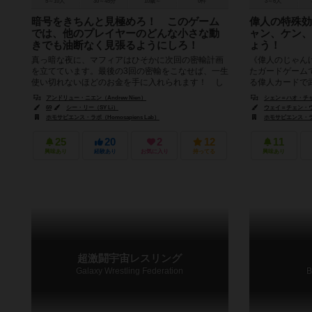
5～10人
30～45分
10歳～
0件
3～6人
暗号をきちんと見極めろ！ このゲーム
偉人の特殊効
では、他のプレイヤーのどんな小さな動
ャン、ケン、
きでも油断なく見張るようにしろ！
ょう！
真っ暗な夜に、マフィアはひそかに次回の密輸計画
《偉人のじゃん
を立てています。最後の3回の密輸をこなせば、一生
たガードゲーム
使い切れないほどのお金を手に入れられます！ し
る偉人カードで
かし、実は警察はすでにマフィアにア...
ていきます。また
アンドリュー・ニエン（Andrew Nien）
シェン＝ハオ・チャン（
69
シー・リー（SY Li）
ウェイ＝チェン・ウー
ホモサピエンス・ラボ（Homosapiens Lab）
ホモサピエンス・ラボ（
25
20
2
12
11
興味あり
経験あり
お気に入り
持ってる
興味あり
超激闘宇宙レスリング
Galaxy Wrestling Federation
B