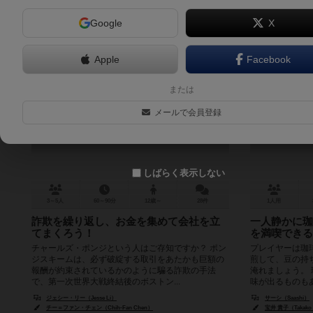
Google
X
Apple
Facebook
ポンジスキーム
コ
または
Ponzi Scheme
メールで会員登録
6.8
しばらく表示しない
3～5人
60～90分
12歳～
28件
1人用
詐欺を繰り返し、お金を集めて会社を立
一人静かに珈
てまくろう！
を満喫できる
チャールズ・ポンジという人はご存知ですか？ ポン
プレイヤーは珈
ジスキームは、必ず破綻する取引をあたかも巨額の
煎して、豆の持
報酬が約束されているかのように騙る詐欺の手法
淹れましょう。
で、第一次世界大戦終結後のボストン...
味が出るものもあ
ジェシー・リー（Jesse Li）
サーシ（Saashi）
チー＝ファン・チェン（Chih-Fan Chen）
宝井 貴子（Takako T