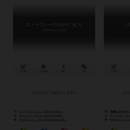
スノーフレークのかたつむり
パ
Flowering Snail
2人用
15分前後
6歳～
0件
4人用
作品説明文の編集者を募集中
作品
チー＝ファン・チェン（Chih-Fan Chen）
馬國書（Beta Ma 
チー＝ファン・チェン（Chih-Fan Chen）
チー＝ファン・チェン（
ホモサピエンス・ラボ（Homosapiens Lab）
ホモサピエンス・ラボ（