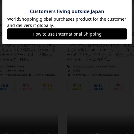
10分前後
10歳～
1件
2～4人
45～60分
8歳～
推理する、司会不要の軽量
進もう！駆けよう！ このめくる
中で、理想の自分を実現しよう！
が、人間として生きていこうとする
『My Story』は手軽にプレイでき、あれ
て生きていく人狼派とに分かれて争
するのが楽しいボードゲームです。プレ
うテーマのゲームです。 人間と人
ーム内で社会人1年生となり、新たな人生
分かれて、自分...
発します。 ゲーム内でプ...
Chih-Fan Chen）
スムーックス・チェン（Smoox Chen）
Chih-Fan Chen）
未登録
Homosapiens Lab）
バネスト（Banesto）
ホモサピエンス・ラボ（Homosapiens Lab）
8
1
14
11
11
1
経験あり
お気に入り
持ってる
興味あり
経験あり
お気に入り