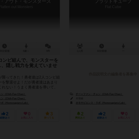
・アウト・モンスターズ
フラットキューブ
Flatten out Monsters
Flat Cube
25分前後
6歳～
0件
1人用
10分前後
ー
コンビ組んで、モンスターを
し、隠し戦力を覚えていませ
作品説明文の編集者を募集中
が襲ってきた！勇者達は2人コンビ組
ーを撃退せよ！だが勇者達はあまり
くれない！うまく勇者達を導いて、
ことできるかな？さ...
Chih-Fan Chen）
チー＝ファン・チェン（Chih-Fan Chen）
Chih-Fan Chen）
未登録
Homosapiens Lab）
ホモサピエンス・ラボ（Homosapiens Lab）
2
0
3
2
2
0
経験あり
お気に入り
持ってる
興味あり
経験あり
お気に入り