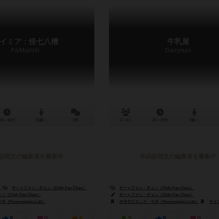
イミア：怪七八槽
牛乳屋
PaiMiahhh
Dairyman
25～40分
10歳～
0件
2～4人
25～30分
8歳～
説明文の編集者を募集中
作品説明文の編集者を募集中
）
チー＝ファン・チェン（Chih-Fan Chen）
チー＝ファン・チェン（Chih-Fan Chen）
Chih-Fan Chen）
チー＝ファン・チェン（Chih-Fan Chen）
Homosapiens Lab）
ホモサピエンス・ラボ（Homosapiens Lab）
テイスティ ミンストレ