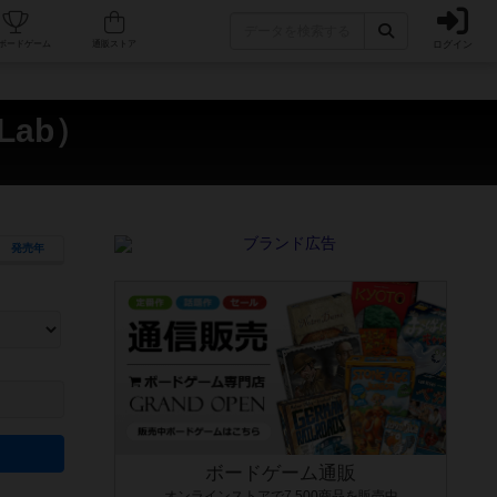
ログイン
カフェ/店舗
人気ボードゲーム
通販ストア
Lab）
発売年
ます。マニュアルを読む時間や参加者へのルール説明時間は含まれていないため、初めて遊
できるよう、中世ファンタジー・クッキング・海賊同士の対決など、ゲームコンセプトを絞
にボードゲームに慣れている方向けの絞込機能です。例えば「ダイスロール」はランダム値
ボードゲーム通販
オンラインストアで7,500商品を販売中