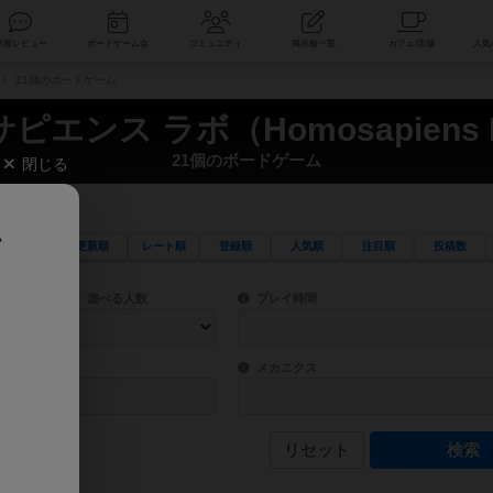
索
新着レビュー
ボードゲーム会
コミュニティ
掲示板一覧
ab） 21個のボードゲーム
ピエンス ラボ（Homosapiens 
21個のボードゲーム
閉じる
、
更新順
レート順
登録順
人気順
注目順
投稿数
ワード検索ができます。
検索できます。
プレイ対象人数に含まれるボードゲームを指定します。
目安となる所要時間を指定することができ
遊べる人数
プレイ時間
物などモチーフ・ストーリーを指定することができます。直感的にゲームシステムを理解
ゲーム性を構成するコアシステムです。主
バー
メカニクス
リセット