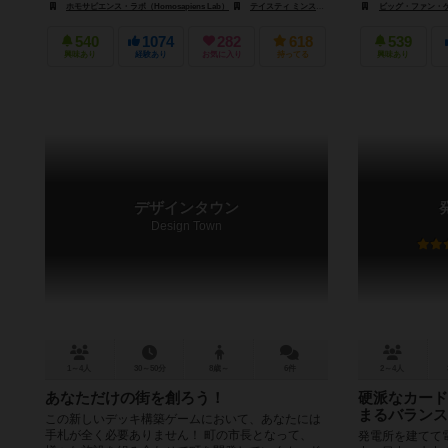
ホモサピエンス・ラボ（Homosapiens Lab）
テイスティ ミンストレル ゲームズ（Tasty Minstrel Games）
ビッグ・ファン・ゲームズ
540
1074
282
618
539
興味あり
経験あり
お気に入り
持ってる
興味あり
デザインタウン
Design Town
1～4人
30～50分
8歳～
6件
2～4人
あなただけの街を創ろう！
硬派なカード
まるバランス
この新しいデッキ構築ゲームにおいて、あなたには
手札が全く必要ありません！ 町の市長となって、
発電所を建てて