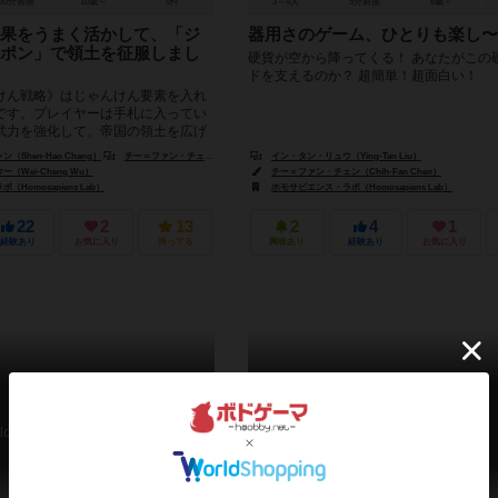
30分前後
10歳～
0件
3～4人
5分前後
6歳～
果をうまく活かして、「ジ
器用さのゲーム、ひとりも楽し〜
ポン」で領土を征服しまし
硬貨が空から降ってくる！ あなたがこの
ドを支えるのか？ 超簡単！超面白い！
けん戦略》はじゃんけん要素を入れ
です。プレイヤーは手札に入ってい
武力を強化して、帝国の領土を広げ
は、文化と科技を発展...
Shen-Hao Chang）
チー＝ファン・チェン（Chih-Fan Chen）
イン・タン・リュウ（Ying-Tan Liu）
ウェイ＝チェン・ウー（Wei-Cheng Wu）
（Wei-Cheng Wu）
チー＝ファン・チェン（Chih-Fan Chen）
Homosapiens Lab）
ホモサピエンス・ラボ（Homosapiens Lab）
22
2
13
2
4
1
経験あり
お気に入り
持ってる
興味あり
経験あり
お気に入り
狼の血
マイストーリー
lood of the Werewolf
My Story