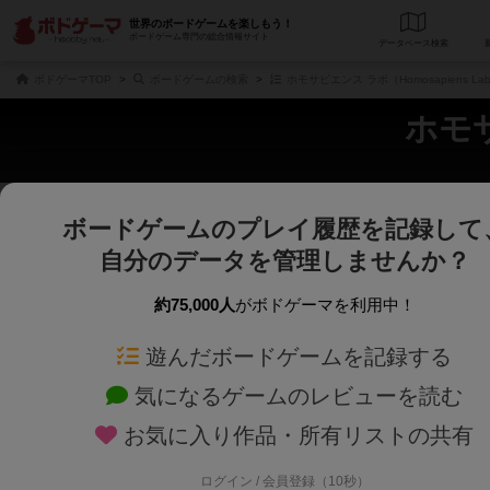
世界のボードゲームを楽しもう！
ボードゲーム専門の総合情報サイト
データベース
検
ボドゲーマTOP
ボードゲームの検索
ホモサピエンス ラボ（Homosapiens L
ホモサ
ボードゲームのプレイ履歴を記録して
さくさく表示
じっくり表示
自分のデータを管理しませんか？
商品名、商品説明文、デザイナー名、テーマ名、メカニクス名を対象にフリー
ゲームデザイナー名を指定して
フリーワード
ゲームデザイナー
約75,000人
がボドゲーマを利用中！
遊んだボードゲームを記録する
対象年齢を指定します。
世界観や登場人
対象年齢
テーマ/フレー
気になるゲームのレビューを読む
お気に入り作品・所有リストの共有
ログイン / 会員登録（10秒）