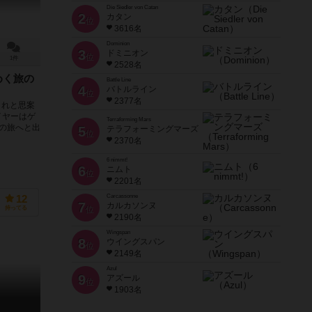
Die Siedler von Catan
2
カタン
位
3616名
Dominion
3
ドミニオン
位
1件
2528名
めく旅の
Battle Line
4
バトルライン
位
2377名
これと思案
イヤーはゲ
Terraforming Mars
の旅へと出
5
テラフォーミングマーズ
位
2370名
6 nimmt!
6
ニムト
位
2201名
Carcassonne
12
7
カルカソンヌ
持ってる
位
2190名
Wingspan
8
ウイングスパン
位
2149名
Azul
9
アズール
位
1903名