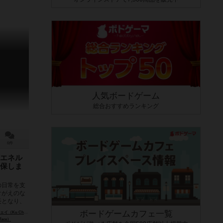
人気ボードゲーム
総合おすすめランキング
6件
エネル
保しま
の日常を支
けがえのな
長となり、
ボードゲームカフェ一覧
u Chun Wei）
ワン・リャン（Wang Liang）
ace）