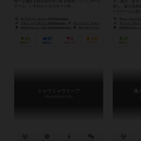
様々な施設を組み合わせて町を開発していくカード
力・風力・水力
ゲーム。いずれか１人のターン終...
使し、最も効率
ードゲームと思い.
チー＝ファン・チェン（Chih-Fan Chen）
チェン・イェンリン（Y
ラルフ・バースザック（Ralf Berszuck）
チー＝ファン・チェン（Chih-Fan Chen）
マーシャ・テイス（Ma
アダム・マク
ホモサピエンス・ラボ（Homosapiens Lab）
モアイディアーズ・ゲーム・デザイン（Moaideas Game Design）
ホモサピエンス・ラボ（
53
97
6
103
27
興味あり
経験あり
お気に入り
持ってる
興味あり
ミャウミャウミーア
偉
MeowMeow Mia