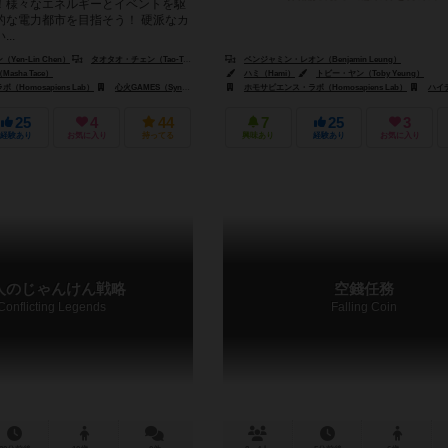
！様々なエネルギーとイベントを駆
的な電力都市を目指そう！ 硬派なカ
..
en-Lin Chen）
タオタオ・チェン（Tao-Tao Chen）
蘇羽璇（Yu-Xuan Su）
ベンジャミン・レオン（Benjamin Leung）
sha Tace）
アイヴァー（Adam P. McIver）
ハミ（Hami）
トビー・ヤン（Toby Yeung）
Homosapiens Lab）
ジェンXゲームズ（Gen-X Games）
心火GAMES（Synka Games）
ホモサピエンス・ラボ（Homosapiens Lab）
ハイデルベルグ・ゲ
25
4
44
7
25
3
経験あり
お気に入り
持ってる
興味あり
経験あり
お気に入り
人のじゃんけん戦略
空錢任務
Conflicting Legends
Falling Coin