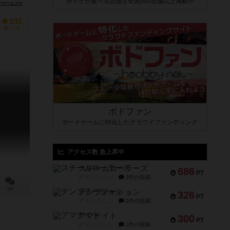
ボドゲが遊べる店舗を全国500店舗以上掲載中
ー（New Games Order, LLC）
231
持ってる
ボドファン
ボードゲームに特化したクラウドファンディング
アクセス数 急上昇中
スチームローラーズ
686
PT
紹介文なし
2件の投稿
0件
テンプテーション
326
PT
紹介文なし
2件の投稿
アマナイト
300
PT
紹介文なし
1件の投稿