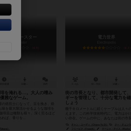
ーヒー・ロースター
電力世界
Coffee Roaster
Electropolis
6.9
6.2
30分前後
12歳～
25件
2～4人
50～70分
12歳～
琲を淹れる…。大人の嗜み
街の市長となり、都市開発して、
優雅なゲーム。
ギーを管理して、十分な電力を確
しょう
琲の焙煎士になって、豆を挽き、焙
ち味を最大限活かせるような珈琲を
幾千キロメートルに続くケーブルは人々
 珈琲豆は種類も様々。深く煎るほど
えます。この科学技術時代に、電力はか
れば、香りを...
い存在。ゲームの中に、あなたは街の市
都市開発して、エネルギーを管理して、...
チャン・ユーディ（Chang Yu Di）
クー・チュンウェイ（K
akarai）
フリーピク（Freepik）
マーシャ・テイス（Masha T