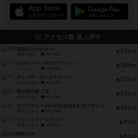
アクセス数 急上昇中
無限まちがいさがし
574
PT
紹介文あり
2件の投稿
リワイルド：サウスアメリカ
389
PT
紹介文なし
2件の投稿
アンダー・ザ・テーブラー
378
PT
紹介文あり
1件の投稿
宵と暁の呪文書
133
PT
紹介文あり
8件の投稿
セミファイナル ～お前はまだ生きている～
103
PT
紹介文あり
1件の投稿
ワン・トゥ・ファイブ
97
PT
紹介文あり
1件の投稿
南北戦争
91
PT