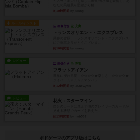
イスラ・ボンバを探しに出航!潜水艦を装備し、あ
なたの乗組員を監獄から解...
約10時間前
by jurong
ルール/インスト
画像付き
充実
トランスオリエント・エクスプレス
乗客の皆様、トランスオリエント・エクスプレス
にご乗車ありがとうございま...
約10時間前
by jurong
レビュー
画像付き
充実
フラットアイアン
世界に浸れる度 ☆☆☆☆★楽しさ ☆☆☆☆★
タイパ ☆☆☆☆☆マンハッ...
約12時間前
by DKnewyork
レビュー
花火：スターマイン
自分のカードは見えず他のプレイヤーのカードが
見える状態でカードを教えた...
約13時間前
by mob567
ボドゲーマのアプリ版はこちら