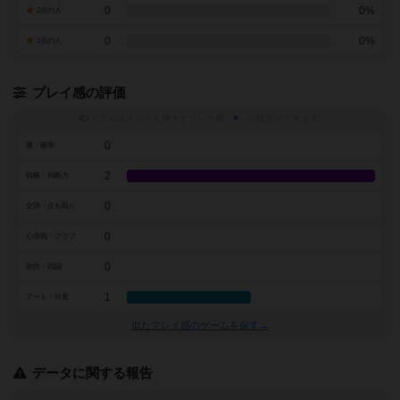
0
0%
2点の人
0
0%
1点の人
プレイ感の評価
トグルスイッチを押すとプレイ感（
※
）の投票ができます
0
運・確率
2
戦略・判断力
0
交渉・立ち回り
0
心理戦・ブラフ
0
攻防・戦闘
1
アート・外見
似たプレイ感のゲームを探す→
データに関する報告