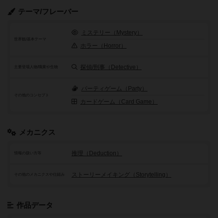
テーマ/フレーバー
ミステリー（Mystery）
世界観/基本テーマ
ホラー（Horror）
探偵/刑事（Detective）
主要登場人物/職業や生物
パーティゲーム（Party）
その他のコンセプト
カードゲーム（Card Game）
メカニクス
推理（Deduction）
情報の扱い方等
ストーリーメイキング（Storytelling）
その他のメカニクスや仕組み
作品データ