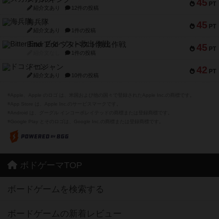
45
PT
紹介文あり
12件の投稿
海兵隊
45
PT
紹介文あり
1件の投稿
Bitter End ブタペスト救出作戦
45
PT
紹介文なし
1件の投稿
ドコジャン
42
PT
紹介文あり
10件の投稿
※Apple、Apple のロゴ は、米国および他の国々で登録されたApple Inc.の商標です。
※App Store は、Apple Inc.のサービスマークです。
※Android は、グーグル インコーポレイテッドの商標または登録商標です。
※Google Play とそのロゴは、Google Inc.の商標または登録商標です。
ボドゲーマTOP
ボードゲームを検索する
ボードゲームの新着レビュー