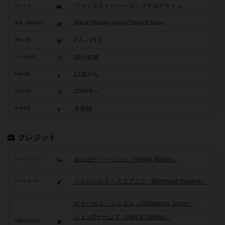
ブラックストーリーズ：リアルクライム
タイトル
Black Stories: Real Crime Edition
原題・英題表記
2人～15人
参加人数
20分前後
プレイ時間
12歳から
対象年齢
2009年～
発売時期
未登録
参考価格
クレジット
ホルガー・ベッシュ（Holger Bösch）
ゲームデザイン
ベルンハルド・スコプニク（Bernhard Skopnik）
アートワーク
ガラパボス・ジョゴス（Galápagos Jogos）
ジェンXゲームズ（Gen-X Games）
関連企業/団体