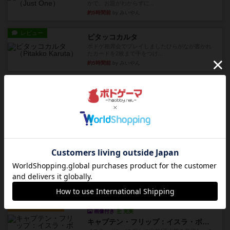
かで、お題がわからずに...
約5時間前
by みいやん
レビュー
ピタッコカルタ
ボドゲ相席会でプレイしましたひらがなが書かれ
たカードを2枚まで手をつけ...
約5時間前
by みいやん
ルール/インスト
画像付き
充実
ノームズ・アット・ナイト
ベネボレンス女王は、忠実な臣民を称えるための
祝宴を開こうとしています。...
約6時間前
by jurong
レビュー
画像付き
充実
フラットアイアン
1~2人に限定された、エンジンビルド系のシステ
ム選んだ企業ボードに街で...
約7時間前
by あくり
ルール/インスト
画像付き
充実
キャプテン・フリップ：イスラ・ボンバ