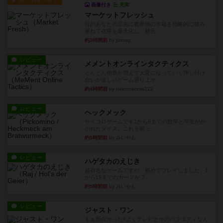
ルール/インスト
画像付き
充実
マーケットフレッシュ
目的あなたの店先に農産物の木箱を戦略的に積み
重ねて在庫を最大化し、競合...
約3時間前
by jurong
レビュー
メメントオンラインタクティクス
どんどん物量が増えて大変になっていく押し付け
合いが楽しいゲーム盛り上が...
約4時間前
by nekomanma222
レビュー
ヘックメック
サイコロゲームです1から5までの数字と芋虫がか
かれたダイス。これを振っ...
約5時間前
by みいやん
レビュー
ハゲタカのえじき
超有名なゲームですが、初めてプレイしました。1
から15までのカードがプ...
約5時間前
by みいやん
レビュー
ジャスト・ワン
まぁ面白かった‼️よくテレビとかのバラエティなん