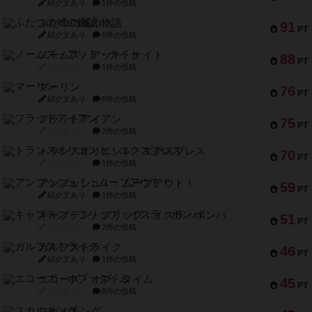
紹介文あり
1件の投稿
ふたつの城の物語
91
PT
紹介文あり
6件の投稿
ノームズ・アット・ナイト
88
PT
紹介文なし
1件の投稿
マーリン
76
PT
紹介文あり
6件の投稿
フラットアイアン
75
PT
紹介文なし
2件の投稿
トランスオリエント・エクスプレス
70
PT
紹介文なし
1件の投稿
アンブッシュ！：ムーブアウト！
59
PT
紹介文あり
1件の投稿
キャプテン・フリップ：イスラ・ボンバ
51
PT
紹介文なし
2件の投稿
ガルフストライク
46
PT
紹介文あり
1件の投稿
エコーズ・オブ・タイム
45
PT
紹介文なし
8件の投稿
スカルキング