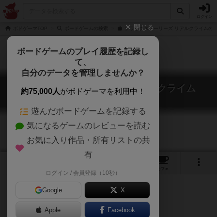
ログイン
閉じる
ボドゲーマTOP
ボードゲームの検索
ブラックストーリーズ リアルクライムの通
ボードゲームのプレイ履歴を記録し
て、
自分のデータを管理しませんか？
ブラックストーリーズ：リアルクライム
約75,000人
がボドゲーマを利用中！
Black Stories: Real Crime Edition
遊んだボードゲームを記録する
気になるゲームのレビューを読む
お気に入り作品・所有リストの共
有
1
9
トップ
画像
動画
レビュー
カフェ
ログイン / 会員登録（10秒）
Google
X
海外ゲームの日本語版
Apple
Facebook