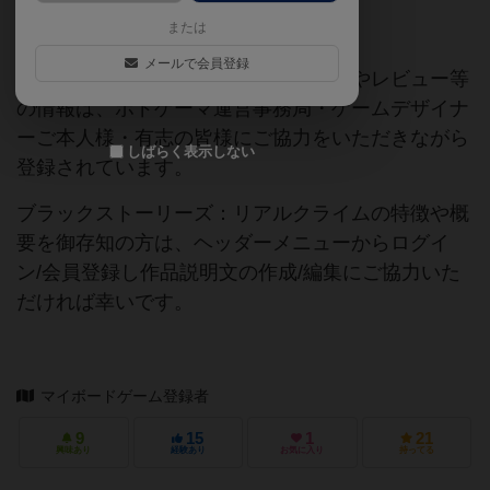
または
ご協力ください
メールで会員登録
当サイトに掲載されている作品説明文やレビュー等
の情報は、ボドゲーマ運営事務局・ゲームデザイナ
ーご本人様・有志の皆様にご協力をいただきながら
しばらく表示しない
登録されています。
ブラックストーリーズ：リアルクライムの特徴や概
要を御存知の方は、ヘッダーメニューからログイ
ン/会員登録し作品説明文の作成/編集にご協力いた
だければ幸いです。
マイボードゲーム登録者
9
15
1
21
興味あり
経験あり
お気に入り
持ってる