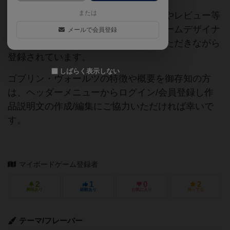
または
当サイトに掲載されている作品説明文やレビュー等
の情報は、ボドゲーマ運営事務局・ゲームデザイナ
メールで会員登録
ーご本人様・有志の皆様にご協力をいただきながら
登録されています。
しばらく表示しない
ゴブリン・ヴォールツの特徴や概要を御存知の方
は、ヘッダーメニューからログイン/会員登録し作
品説明文の作成/編集にご協力いただければ幸いで
す。
マイボードゲーム登録者
2
1
0
2
興味あり
経験あり
お気に入り
持ってる
テーマ/フレーバー