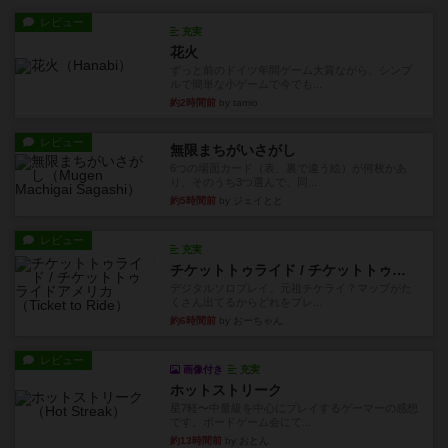
レビュー
充実
花火
ずっと前のドイツ年間ゲーム大賞ながら、シンプ
ルで簡単な小ゲームで今でも...
約2時間前
by tamio
レビュー
無限まちがいさがし
6つの場面カード（表、裏で違う絵）が何枚かあ
り、そのうち3つ選んで、同...
約5時間前
by ジェイとと
レビュー
充実
チケットトゥライド / チケットトゥライドアメリカ
デジタルソロプレイ。元祖チケライ？マップがた
くさん出てるからどれをプレ...
約6時間前
by おーちゃん
レビュー
画像付き
充実
ホットストリーク
星7軽〜中量級を中心にプレイするゲーマーの感想
です。ボードゲーム会にて...
約13時間前
by おとん