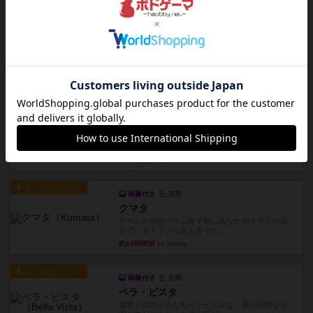
レビュー
画像付き
タイムボム
まず簡単で軽い！大人数で遊べる！それなのに小
箱！何より楽しい！！正体隠...
約14時間前
by あまる
レビュー
充実
1809
ケビン・ザッカーがデザインした１ヘクス=２マイ
ルの戦役級シリーズは以下...
約14時間前
by Chaco
ルール/インスト
画像付き
充実
クマタ
ゲームの目的ゲーム終了時にあなたのクランの見
えているドミノで最も多くの...
約15時間前
by jurong
ルール/インスト
画像付き
充実
ベラ・ビスタ
概要と目的小さな町ベラビスタは、風光明媚な公