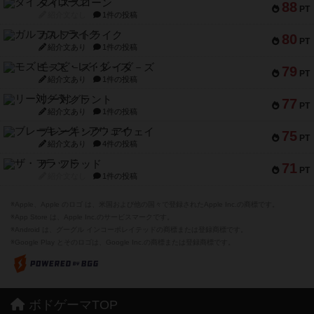
ダイススローン
88
PT
紹介文なし
1件の投稿
ガルフストライク
80
PT
紹介文あり
1件の投稿
モズビ－ズ・レイダ－ズ
79
PT
紹介文あり
1件の投稿
リー対グラント
77
PT
紹介文あり
1件の投稿
ブレーキング・アウェイ
75
PT
紹介文あり
4件の投稿
ザ・フラッド
71
PT
紹介文なし
1件の投稿
※Apple、Apple のロゴ は、米国および他の国々で登録されたApple Inc.の商標です。
※App Store は、Apple Inc.のサービスマークです。
※Android は、グーグル インコーポレイテッドの商標または登録商標です。
※Google Play とそのロゴは、Google Inc.の商標または登録商標です。
ボドゲーマTOP