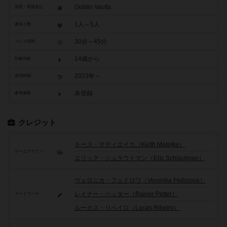
Goblin Vaults
原題・英題表記
1人～5人
参加人数
30分～45分
プレイ時間
14歳から
対象年齢
2023年～
発売時期
未登録
参考価格
クレジット
キース・マティエイカ（Keith Matejka）
ゲームデザイン
エリック・シュラウトマン（Eric Schlautman）
ヴェロニカ・フェドロワ（Veronika Fedorova）
レイナー・ペッター（Rainer Petter）
アートワーク
ルーカス・リベイロ（Lucas Ribeiro）