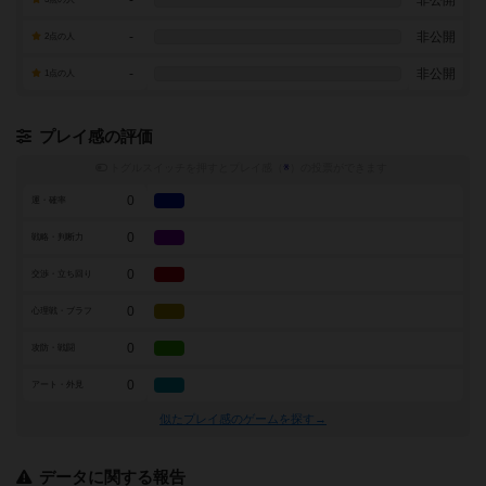
-
非公開
-
非公開
2点の人
-
非公開
1点の人
プレイ感の評価
トグルスイッチを押すとプレイ感（
※
）の投票ができます
0
運・確率
0
戦略・判断力
0
交渉・立ち回り
0
心理戦・ブラフ
0
攻防・戦闘
0
アート・外見
似たプレイ感のゲームを探す→
データに関する報告