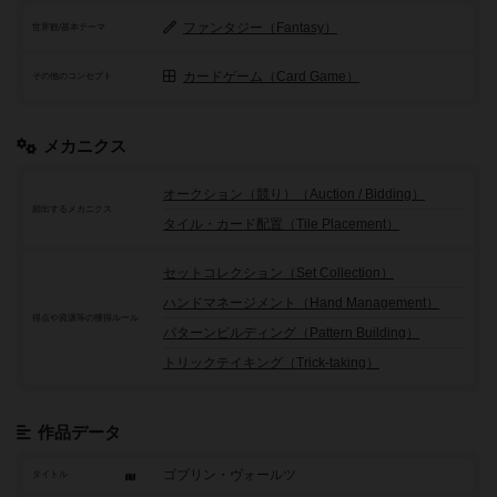
ファンタジー（Fantasy）
世界観/基本テーマ
カードゲーム（Card Game）
その他のコンセプト
メカニクス
オークション（競り）（Auction / Bidding）
頻出するメカニクス
タイル・カード配置（Tile Placement）
セットコレクション（Set Collection）
ハンドマネージメント（Hand Management）
得点や資源等の獲得ルール
パターンビルディング（Pattern Building）
トリックテイキング（Trick-taking）
作品データ
ゴブリン・ヴォールツ
タイトル