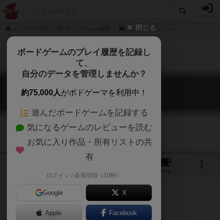
ログイン
閉じる
ボドゲーマTOP
ボードゲームの検索
ゴブリン・ヴォールツ
ボードゲームのプレイ履歴を記録し
て、
自分のデータを管理しませんか？
ゴブリン・ヴォールツ
約75,000人
がボドゲーマを利用中！
Goblin Vaults
遊んだボードゲームを記録する
気になるゲームのレビューを読む
お気に入り作品・所有リストの共
有
1
1
トップ
画像
動画
レビュー
カフェ
ログイン / 会員登録（10秒）
Google
X
Apple
ご協力ください
Facebook