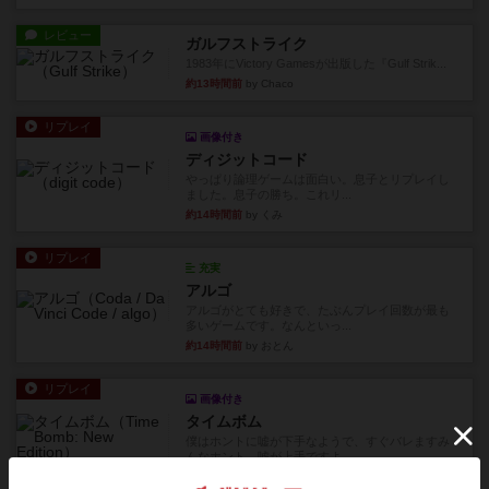
レビュー
ガルフストライク
1983年にVictory Gamesが出版した『Gulf Strik...
約13時間前
by Chaco
リプレイ
画像付き
ディジットコード
やっぱり論理ゲームは面白い。息子とリプレイし
ました。息子の勝ち。これリ...
約14時間前
by くみ
リプレイ
充実
アルゴ
アルゴがとても好きで、たぶんプレイ回数が最も
多いゲームです。なんといっ...
約14時間前
by おとん
リプレイ
画像付き
タイムボム
僕はホントに嘘が下手なようで、すぐバレますみ
んなホント、嘘が上手ですよ...
約14時間前
by あまる