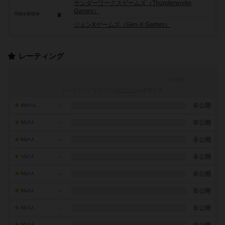
サンダーワークスゲームズ（Thunderworks
Games）
関連企業/団体
ジェンXゲームズ（Gen-X Games）
レーティング
レーティングを行うには
ログイン
が必要です
-
非公開
10点の人
-
非公開
9点の人
-
非公開
8点の人
-
非公開
7点の人
-
非公開
6点の人
-
非公開
5点の人
-
非公開
4点の人
3点の人