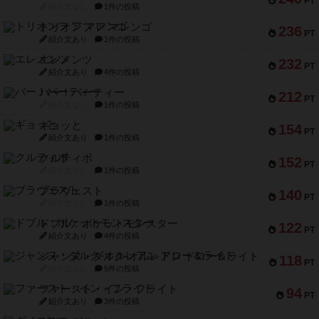
PT
紹介文なし
1件の投稿
トリオンフ ア マレンゴ
236
PT
紹介文あり
1件の投稿
エレメンツ
232
PT
紹介文あり
4件の投稿
バー！パーティー
212
PT
紹介文なし
1件の投稿
ギョッと
154
PT
紹介文あり
1件の投稿
クルティボ
152
PT
紹介文なし
1件の投稿
ブラヴェスト
140
PT
紹介文なし
1件の投稿
ドブル：ポケットモンスター
122
PT
紹介文あり
4件の投稿
ジャンヌ・ダルク-オルレアン ドロー＆ライト
118
PT
紹介文なし
5件の投稿
ファースト・イン・フライト
94
PT
紹介文あり
3件の投稿