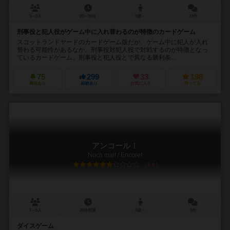
3～5人
20～30分
9歳～
10件
刑事役と犯人役がゲーム中に入れ替わるのが特徴のカードゲーム
スコットランドヤードのカードゲーム版だが、ゲーム中に犯人が入れ
替わる可能性があるなか、刑事役対犯人役で対戦するのが特徴となっ
ているカードゲーム。刑事役と犯人役とで異なる勝利条...
75
299
33
198
興味あり
経験あり
お気に入り
持ってる
アンコール！
Noch mal! / Encore!
6.0
1～6人
20分前後
8歳～
5件
ダイスゲーム