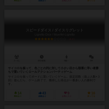
興味あり
経験あり
お気に入り
持ってる
スピードダイス / ダイスリグレット
Ligretto Dice / Wuerfel-Ligretto
6.0
2～4人
20分前後
8歳～
3件
サイコロを振って、色ごとの列に対して小さい目から順番に早い者勝
ちで置いていくロールアクションパーティゲーム
サイコロを振ってボードに置いていくゲーム。規定回数（遊ぶ人数×３
回）遊んだら、ゲーム終了で、獲得した得点が一番多い人の勝利で
す。
14
43
9
16
興味あり
経験あり
お気に入り
持ってる