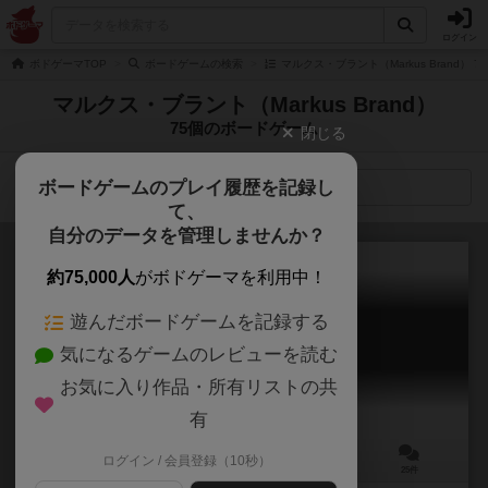
ログイン
ボドゲーマTOP
ボードゲームの検索
マルクス・ブラント（Markus Brand） 
マルクス・ブラント（Markus Brand）
75個のボードゲーム
閉じる
ボードゲームのプレイ履歴を記録し
検索メニュー
て、
自分のデータを管理しませんか？
約75,000人
がボドゲーマを利用中！
遊んだボードゲームを記録する
村の人生
気になるゲームのレビューを読む
Village
7.0
お気に入り作品・所有リストの共
有
ログイン / 会員登録（10秒）
2～4人
60～90分
12歳～
25件