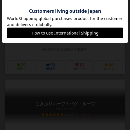
ゴーストバンパーズ
Ghostbumpers
6.3
3～6人
15～30分
8歳～
3件
作品説明文の編集者を募集中
29
93
15
66
興味あり
経験あり
お気に入り
持ってる
ごきぶりループ / バグ・ループ
Kakerlaloop
6.0