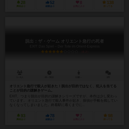
28
52
8
138
興味あり
経験あり
お気に入り
持ってる
脱出：ザ・ゲーム オリエント急行の死者
EXIT: Das Spiel – Der Tote im Orient-Express
6.2
1～6人
45～90分
12歳～
3件
オリエント急行で殺人が起きた！脱出が目的ではなく、犯人を当てる
ことが目的の謎解きゲーム。
EXIT、つまり脱出が目的の謎解きシリーズですが、本作は少し変わっ
ています。 オリエント急行で殺人事件が起き、探偵が手帳を残してい
なくなってしまいました。終着駅に着くまでに...
93
78
7
98
興味あり
経験あり
お気に入り
持ってる