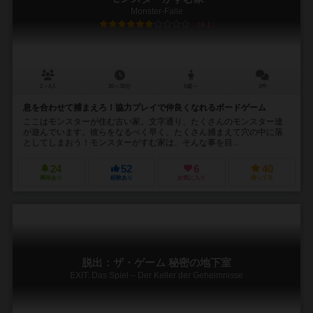
Monster-Falle
6.1
2～4人
20～30分
6歳～
2件
息を合わせて捕まえろ！協力プレイで仲良くなれるボードゲーム
ここはモンスターが住む古い家。文字通り、たくさんのモンスター達
が遊んでいます。彼らをなるべく早く、たくさん捕まえて穴の中に落
としてしまおう！モンスターがすむ家は、そんな事を目...
24
52
6
40
興味あり
経験あり
お気に入り
持ってる
脱出：ザ・ゲーム 秘密の地下室
EXIT: Das Spiel – Der Keller der Geheimnisse