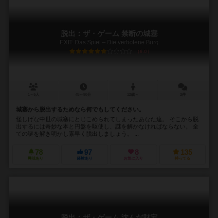
脱出：ザ・ゲーム 禁断の城塞
EXIT: Das Spiel – Die verbotene Burg
6.0
1～6人
45～90分
12歳～
2件
城塞から脱出するためなら何でもしてください。
怪しげな中世の城塞にとじこめられてしまったあなた達。 そこから脱
出するには奇妙な本と円盤を駆使し、謎を解かなければならない。 全
ての謎を解き明かし素早く脱出しましょう。 ...
78
97
8
135
興味あり
経験あり
お気に入り
持ってる
脱出：ザ・ゲーム 沈んだ財宝