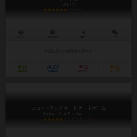
La Boca
6.2
3～6人
40分前後
8歳～
1件
作品説明文の編集者を募集中
20
157
33
52
興味あり
経験あり
お気に入り
持ってる
スコットランドヤード カードゲーム
Scotland Yard: Das Kartenspiel
5.8