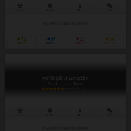
2～4人
10～15分
5歳～
3件
作品説明文の編集者を募集中
72
97
13
66
興味あり
経験あり
お気に入り
持ってる
お姫様を助けるのは誰だ
The Enchanted Tower
6.0
2～4人
15～25分
5歳～
3件
作品説明文の編集者を募集中