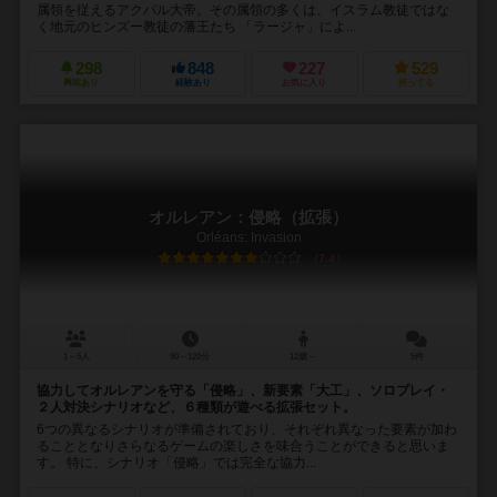
属領を従えるアクバル大帝。その属領の多くは、イスラム教徒ではな
く地元のヒンズー教徒の藩王たち 「ラージャ」によ...
298
848
227
529
興味あり
経験あり
お気に入り
持ってる
オルレアン：侵略（拡張）
Orléans: Invasion
7.4
1～5人
90～120分
12歳～
5件
協力してオルレアンを守る「侵略」、新要素「大工」、ソロプレイ・
２人対決シナリオなど、６種類が遊べる拡張セット。
6つの異なるシナリオが準備されており、それぞれ異なった要素が加わ
ることとなりさらなるゲームの楽しさを味合うことができると思いま
す。 特に、シナリオ「侵略」では完全な協力...