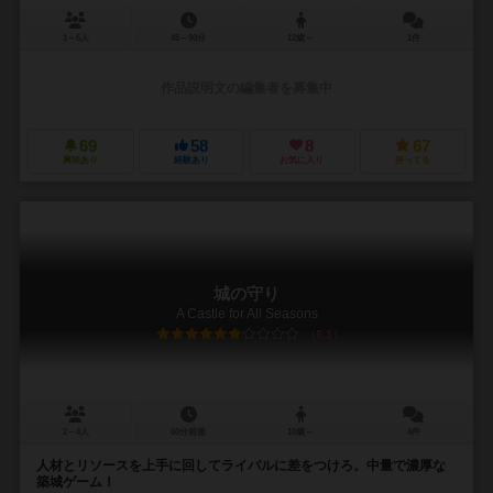
1～6人
45～90分
12歳～
1件
作品説明文の編集者を募集中
69
58
8
67
興味あり
経験あり
お気に入り
持ってる
城の守り
A Castle for All Seasons
6.1
2～4人
60分前後
10歳～
4件
人材とリソースを上手に回してライバルに差をつけろ。中量で濃厚な
築城ゲーム！