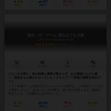
246
497
208
1002
興味あり
経験あり
お気に入り
持ってる
脱出：ザ・ゲーム 荒れはてた小屋
EXIT: Die verlassene Hütte
6.2
1～6人
45～90分
12歳～
13件
バカンスの帰り、車が故障し携帯が繋がらず、ある廃墟にたどり着
く…朝起きると鍵がかかっていた！エキスパート受賞の謎解き脱出ゲ
ーム
ドイツ年間ゲーム大賞2017のエキスパート部門を、このEXITシリーズ
が受賞しました。 あるバカンスの帰り、急に車が故障します。修理を
呼ぼうにも、人里離れた山の中だった...
291
556
96
438
興味あり
経験あり
お気に入り
持ってる