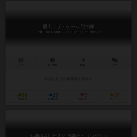
脱出：ザ・ゲーム 謎の家
Exit: The Game – The House of Riddles
1～4人
45～90分
10歳～
0件
作品説明文の編集者を募集中
68
29
3
37
興味あり
経験あり
お気に入り
持ってる
お姫様を助けるのは誰だ：コンパクト