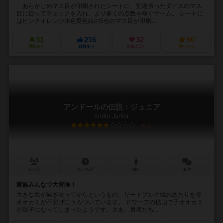
あらかじめマス目が印刷されたシートに、別途振ったダイスのマス
目に従ってチェックを入れ、より多くの点数を稼ぐゲーム。 シートに
はピンクオレンジ水色黄色緑の5色のマス目が印刷...
31
216
32
90
興味あり
経験あり
お気に入り
持ってる
アンドールの伝説：ジュニア
Andor Junior
6.3
2～4人
30～45分
7歳～
10件
家族みんなで大冒険！
大きな嵐が過ぎ去ってからというもの、リートブルク城のあたりを母
オオカミが不安げにうろついています。 ドワーフの鉱山で子オオカミ
が迷子になってしまったようです。さあ、勇者たち...