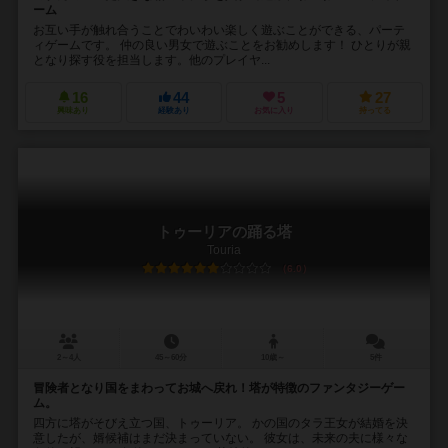
ーム
お互い手が触れ合うことでわいわい楽しく遊ぶことができる、パーテ
ィゲームです。 仲の良い男女で遊ぶことをお勧めします！ ひとりが親
となり探す役を担当します。他のプレイヤ...
16
44
5
27
興味あり
経験あり
お気に入り
持ってる
トゥーリアの踊る塔
Touria
6.0
2～4人
45～60分
10歳～
5件
冒険者となり国をまわってお城へ戻れ！塔が特徴のファンタジーゲー
ム。
四方に塔がそびえ立つ国、トゥーリア。 かの国のタラ王女が結婚を決
意したが、婿候補はまだ決まっていない。 彼女は、未来の夫に様々な