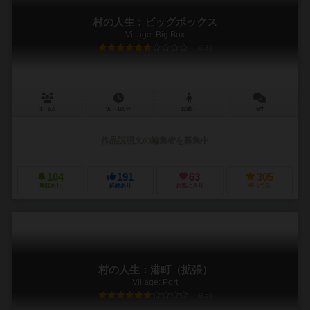
村の人生：ビッグボックス
Village: Big Box
6.8
1～5人
90～150分
12歳～
6件
作品説明文の編集者を募集中
104
191
63
305
興味あり
経験あり
お気に入り
持ってる
村の人生：港町（拡張）
Village: Port
6.5