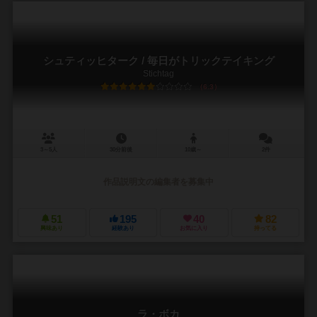
シュティッヒターク / 毎日がトリックテイキング
Stichtag
6.3
3～5人
30分前後
10歳～
2件
作品説明文の編集者を募集中
51
195
40
82
興味あり
経験あり
お気に入り
持ってる
ラ・ボカ