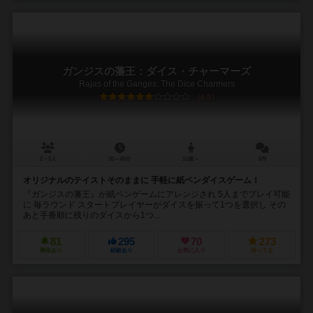
ガンジスの藩王：ダイス・チャーマーズ
Rajas of the Ganges: The Dice Charmers
6.5
2～5人
30～45分
12歳～
6件
オリジナルのテイストそのままに 手軽に紙ペンダイスゲーム！
『ガンジスの藩王』が紙ペンゲームにアレンジされ 5人までプレイ可能
に 毎ラウンド スタートプレイヤーがダイスを振って1つを選択し その
あと手番順に残りのダイスから1つ...
81
295
70
273
興味あり
経験あり
お気に入り
持ってる