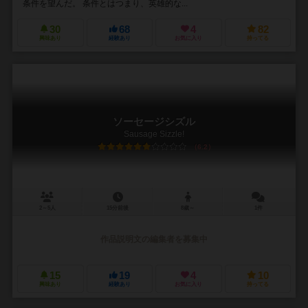
条件を望んだ。 条件とはつまり、英雄的な...
30
68
4
82
興味あり
経験あり
お気に入り
持ってる
ソーセージシズル
Sausage Sizzle!
6.2
2～5人
15分前後
8歳～
1件
作品説明文の編集者を募集中
15
19
4
10
興味あり
経験あり
お気に入り
持ってる