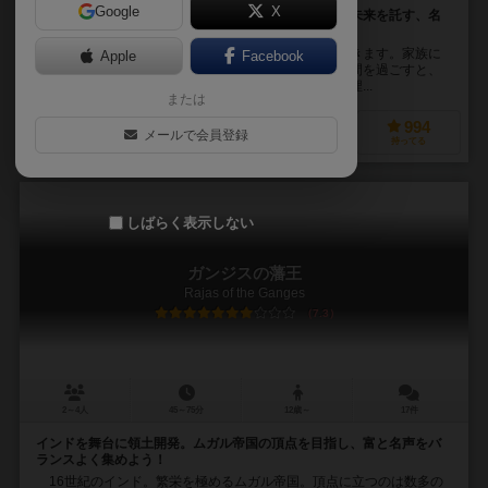
Google
X
人生とは、げに儚きもの。村の発展に尽力し次世代へ未来を託す、名
声獲得ゲーム
このボードゲームでは、ある村の発展と世代交代を描きます。家族に
Apple
Facebook
よって名声を得ていき、子孫を繁栄し、ある一定の時間を過ごすと、
家族の１人がお墓に埋葬されます。村の功労者として埋...
または
748
1397
300
994
メールで会員登録
興味あり
経験あり
お気に入り
持ってる
しばらく表示しない
ガンジスの藩王
Rajas of the Ganges
7.3
2～4人
45～75分
12歳～
17件
インドを舞台に領土開発。ムガル帝国の頂点を目指し、富と名声をバ
ランスよく集めよう！
16世紀のインド。繁栄を極めるムガル帝国。頂点に立つのは数多の