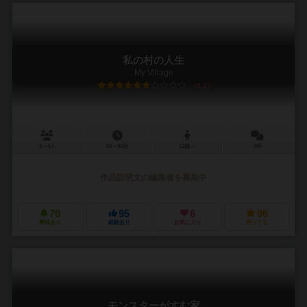
私の村の人生
My Village
6.1
2～4人
60～90分
12歳～
3件
作品説明文の編集者を募集中
70
95
6
96
興味あり
経験あり
お気に入り
持ってる
モンスターがすむ家