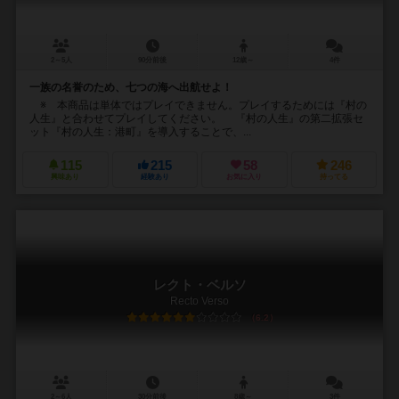
2～5人
90分前後
12歳～
4件
一族の名誉のため、七つの海へ出航せよ！
※ 本商品は単体ではプレイできません。プレイするためには『村の
人生』と合わせてプレイしてください。 『村の人生』の第二拡張セ
ット『村の人生：港町』を導入することで、...
115
215
58
246
興味あり
経験あり
お気に入り
持ってる
レクト・ベルソ
Recto Verso
6.2
2～6人
30分前後
8歳～
3件