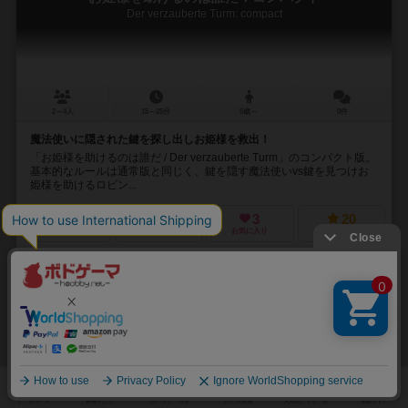
Der verzauberte Turm: compact
2～4人
15～25分
5歳～
0件
魔法使いに隠された鍵を探し出しお姫様を救出！
「お姫様を助けるのは誰だ / Der verzauberte Turm」のコンパクト版。
基本的なルールは通常版と同じく、鍵を隠す魔法使いvs鍵を見つけお
姫様を助けるロビン...
6
15
3
20
興味あり
経験あり
お気に入り
持ってる
ルッセルラウス
Rüssel raus!