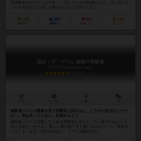
系謎解きボードゲームです。 このシリーズの特徴として、コンポーネ
ントを切るなど１回しか遊べないような作りとなっ...
128
357
44
280
興味あり
経験あり
お気に入り
持ってる
脱出：ザ・ゲーム 秘密の実験室
EXIT: Das geheime Labor
6.0
1～6人
45～90分
12歳～
6件
被験者バイトの募集を見て実験室に訪れると、どうやら自分ひとりだ
け…。気を失ってしまい、目覚めると？
被験者バイトに応募してとある実験室にきたところ、様子がおかしく
他には誰もいません。 怪しい煙が出てきて吸い込んだところ、気を失
ってしまいます。目がさめると、ドアには施錠され...