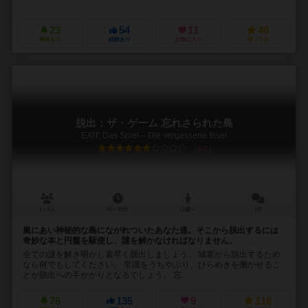
23
54
11
46
興味あり
経験あり
お気に入り
持ってる
脱出：ザ・ゲーム 忘れさられた島
EXIT: Das Spiel – Die vergessene Insel
6.0
1～6人
45～90分
12歳～
1件
嵐にあい神秘的な島にながれついたあなた達。そこから脱出するには
奇妙な本と円盤を駆使し、謎を解かなければなりません。
全ての謎を解き明かし素早く脱出しましょう。 城塞から脱出するため
なら何でもしてください。 常識をうちやぶり、ひらめきを働かせるこ
とが脱出への手がかりとなるでしょう。 忘...
76
135
9
118