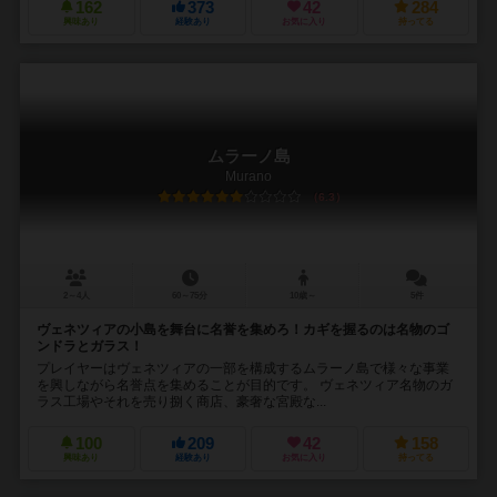
162
373
42
284
興味あり
経験あり
お気に入り
持ってる
ムラーノ島
Murano
6.3
2～4人
60～75分
10歳～
5件
ヴェネツィアの小島を舞台に名誉を集めろ！カギを握るのは名物のゴ
ンドラとガラス！
プレイヤーはヴェネツィアの一部を構成するムラーノ島で様々な事業
を興しながら名誉点を集めることが目的です。 ヴェネツィア名物のガ
ラス工場やそれを売り捌く商店、豪奢な宮殿な...
100
209
42
158
興味あり
経験あり
お気に入り
持ってる