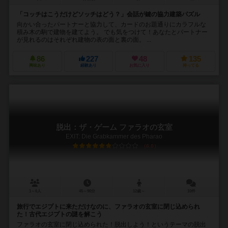
「コッチはこうだけどソッチはどう？」会話が鍵の協力建築パズル
向かい合ったパートナーと協力して、カードのお題通りにカラフルな
積み木の駒で建物を建てよう。 でも気をつけて！あなたとパートナー
が見れるのはそれぞれ建物の表の面と裏の面。 ...
86
227
48
135
興味あり
経験あり
お気に入り
持ってる
脱出：ザ・ゲーム ファラオの玄室
EXIT: Die Grabkammer des Pharao
6.0
1～6人
45～90分
12歳～
10件
旅行でエジプトに来ただけなのに、ファラオの玄室に閉じ込められ
た！古代エジプトの謎を解こう
ファラオの玄室に閉じ込められた！脱出しよう！というテーマの脱出