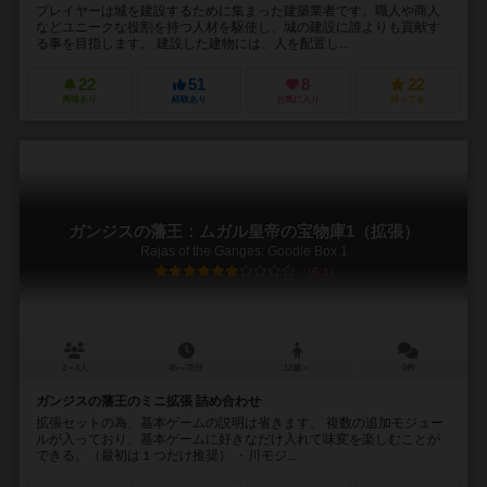
プレイヤーは城を建設するために集まった建築業者です。職人や商人
などユニークな役割を持つ人材を駆使し、城の建設に誰よりも貢献す
る事を目指します。 建設した建物には、人を配置し...
22
51
8
22
興味あり
経験あり
お気に入り
持ってる
ガンジスの藩王：ムガル皇帝の宝物庫1（拡張）
Rajas of the Ganges: Goodie Box 1
6.3
2～4人
45～75分
12歳～
0件
ガンジスの藩王のミニ拡張 詰め合わせ
拡張セットの為、基本ゲームの説明は省きます。 複数の追加モジュー
ルが入っており、基本ゲームに好きなだけ入れて味変を楽しむことが
できる。（最初は１つだけ推奨） ・川モジ...