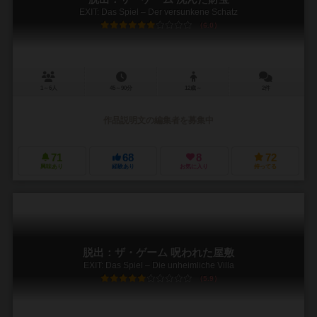
EXIT: Das Spiel – Der versunkene Schatz
6.0
1～6人
45～90分
12歳～
2件
作品説明文の編集者を募集中
71
68
8
72
興味あり
経験あり
お気に入り
持ってる
脱出：ザ・ゲーム 呪われた屋敷
EXIT: Das Spiel – Die unheimliche Villa
5.9