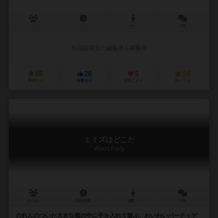
－
－
ー
0件
作品説明文の編集者を募集中
65
26
5
24
興味あり
経験あり
お気に入り
持ってる
ミミズはどこだ
Worm Party
2～4人
20分前後
5歳～
1件
のれんのついた大きな箱の中に手を入れて遊ぶ、わいわいパーティゲ