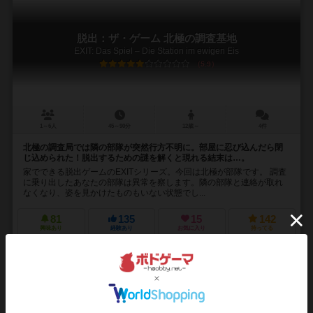
脱出：ザ・ゲーム 北極の調査基地
EXIT: Das Spiel – Die Station im ewigen Eis
5.9
1～6人
45～90分
12歳～
4件
北極の調査局では隣の部隊が突然行方不明に。部屋に忍び込んだら閉
じ込められた！脱出するための謎を解くと現れる結末は…。
家でできる脱出ゲームのEXITシリーズ。今回は北極が部隊です。 調査
に乗り出したあなたの部隊は異常を察します。隣の部隊と連絡が取れ
なくなり、姿を見かけたものもいない状態でし...
81
135
15
142
興味あり
経験あり
お気に入り
持ってる