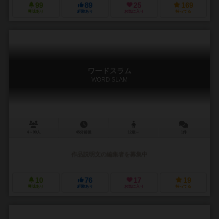
99
89
25
169
興味あり
経験あり
お気に入り
持ってる
ワードスラム
WORD SLAM
4～99人
45分前後
12歳～
1件
作品説明文の編集者を募集中
10
76
17
19
興味あり
経験あり
お気に入り
持ってる