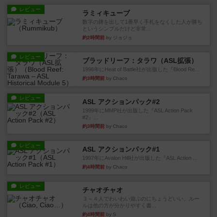
レビュー
ラミィキューブ
数字の牌を出して1番早く手札をなくした人が勝ち
というシンプルだけど非常...
約2時間前
by ジョジョ
レビュー
ブラッドリーフ：タラワ（ASL拡張）
1996年にHeat of Battle社が出版した『Blood Re...
約3時間前
by Chaco
レビュー
ASL アクションパック#2
1999年にMMP社が出版した『ASL Action Pack
#2』...
約3時間前
by Chaco
レビュー
ASL アクションパック#1
1997年にAvalon Hill社が出版した『ASL Action ...
約4時間前
by Chaco
レビュー
チャオチャオ
３～４人でわいわい遊ぶのにちょうどいい。ルー
ルは他の方が分かりやすく書...
約4時間前
by S