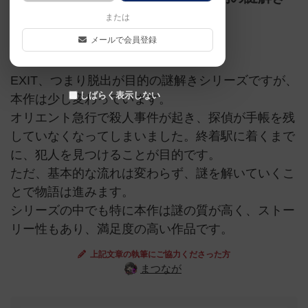
ゲーム。
または
メールで会員登録
海外ゲームの日本語版
脱出ゲーム
EXIT、つまり脱出が目的の謎解きシリーズですが、
しばらく表示しない
本作は少し変わっています。
オリエント急行で殺人事件が起き、探偵が手帳を残
していなくなってしまいました。終着駅に着くまで
に、犯人を見つけることが目的です。
ただ、基本的な流れは変わらず、謎を解いていくこ
とで物語は進みます。
シリーズの中でも特に本作は謎の質が高く、ストー
リー性もあり、満足度の高い作品です。
上記文章の執筆にご協力くださった方
まつなが