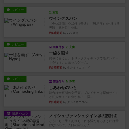
レビュー
充実
ウイングスパン
（全体評価）☆10/6（普通）（難易度）☆4/5（世
界観・見た目）☆5...
約4時間前
by ハシオキ
レビュー
画像付き
充実
一線を画す
簡単に言うと、トリックテイキングでモダンアー
トを行う、と言ったゲーム。...
約5時間前
by タカミネコウヘイ
レビュー
画像付き
充実
しあわせのいと
舞台は全寮制の女子高。プレイヤーは探偵サイド
と犯人サイドに分かれて、探...
約6時間前
by タカミネコウヘイ
戦略やコツ
ノイシュヴァンシュタイン城の設計図
どうにも上手くあれもこれも満たせるようには置
けないので、入口の除去と入...