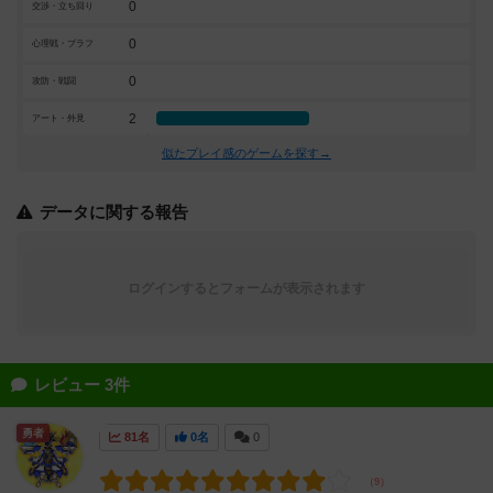
0
交渉・立ち回り
0
心理戦・ブラフ
0
攻防・戦闘
2
アート・外見
似たプレイ感のゲームを探す→
データに関する報告
ログインするとフォームが表示されます
レビュー 3件
勇者
81名
0名
0