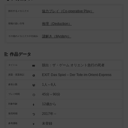
協力プレイ（Co-operative Play）
頻出するメカニクス
推理（Deduction）
情報の扱い方等
謎解き（Mystery）
その他のメカニクスや仕組み
作品データ
脱出：ザ・ゲーム オリエント急行の死者
タイトル
EXIT: Das Spiel – Der Tote im Orient-Express
原題・英題表記
1人～6人
参加人数
45分～90分
プレイ時間
12歳から
対象年齢
2017年～
発売時期
未登録
参考価格