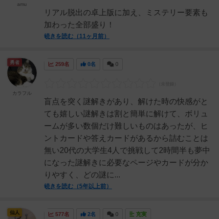
amu
リアル脱出の卓上版に加え、ミステリー要素も
加わった全部盛り！
続きを読む（11ヶ月前）
勇者
259名
0名
0
カラフル
盲点を突く謎解きがあり、解けた時の快感がと
ても嬉しい謎解きは割と簡単に解けて、ボリュ
ームが多い数個だけ難しいものはあったが、ヒ
ントカードや答えカードがあるから詰むことは
無い20代の大学生4人で挑戦して2時間半も夢中
になった謎解きに必要なページやカードが分か
りやすく、どの謎に...
続きを読む（5年以上前）
仙人
577名
2名
0
充実