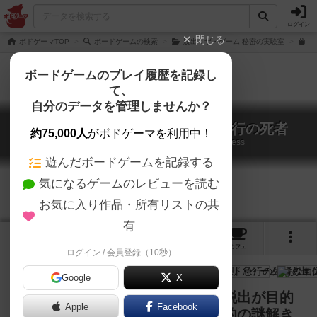
ログイン
閉じる
ボドゲーマTOP
ボードゲームの検索
脱出：ザ・ゲーム 秘密の実験室
E
ボードゲームのプレイ履歴を記録し
て、
自分のデータを管理しませんか？
脱出：ザ・ゲーム オリエント急行の死者
約75,000人
がボドゲーマを利用中！
EXIT: Das Spiel – Der Tote im Orient-Express
遊んだボードゲームを記録する
気になるゲームのレビューを読む
お気に入り作品・所有リストの共
有
4
3
12
トップ
画像
動画
レビュー
カフェ
ログイン / 会員登録（10秒）
Google
X
オリエント急行で殺人が起きた！脱出が目的
Apple
Facebook
ではなく、犯人を当てることが目的の謎解き