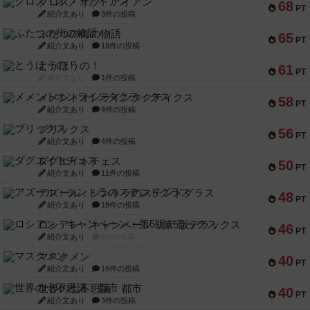
クロス・オブ・アイアン
68
PT
紹介文あり
3件の投稿
ふたつの街の物語
65
PT
紹介文あり
18件の投稿
とうほうの！
61
PT
紹介文なし
1件の投稿
メメントオンラインタクティクス
58
PT
紹介文あり
4件の投稿
ブリックス
56
PT
紹介文あり
4件の投稿
ダグエイトチェス
50
PT
紹介文あり
11件の投稿
アズール：シントラのステンドグラス
48
PT
紹介文あり
18件の投稿
ロシアン・キャンペーン：第5版デラックス
46
PT
紹介文あり
0件の投稿
マスクメン
40
PT
紹介文あり
16件の投稿
世界の七不思議：都市
40
PT
紹介文あり
3件の投稿