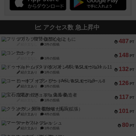
アクセス数 急上昇中
フリップ７：復讐心とともに
487
PT
紹介文なし
2件の投稿
コンテナ
148
PT
紹介文なし
1件の投稿
ドゥームド・バタリオンズ：ASLモジュール11
132
PT
紹介文あり
1件の投稿
コード・オブ・ブシドー：ASLモジュール8
126
PT
紹介文あり
1件の投稿
宝石の煌き：デュエル 偽造者
117
PT
紹介文なし
1件の投稿
クランク! ：冒険者たち（拡張）
101
PT
紹介文あり
4件の投稿
マーケットフレッシュ
80
PT
紹介文あり
1件の投稿