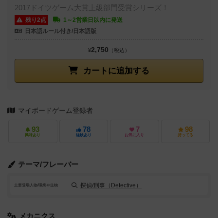
2017ドイツゲーム大賞上級部門受賞シリーズ！
残り2点
1～2営業日以内に発送
日本語ルール付き/日本語版
2,750
¥
（税込）
カートに追加する
マイボードゲーム登録者
93
78
7
98
興味あり
経験あり
お気に入り
持ってる
テーマ/フレーバー
探偵/刑事（Detective）
主要登場人物/職業や生物
メカニクス