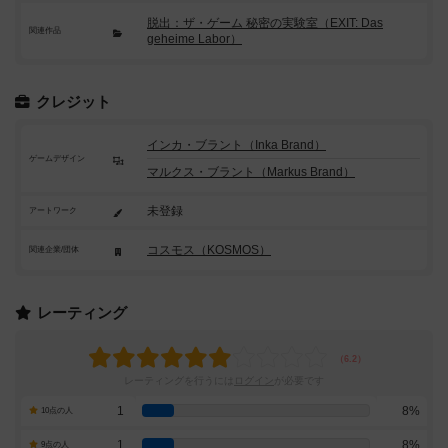
脱出：ザ・ゲーム 秘密の実験室（EXIT: Das
関連作品
geheime Labor）
クレジット
インカ・ブラント（Inka Brand）
ゲームデザイン
マルクス・ブラント（Markus Brand）
未登録
アートワーク
コスモス（KOSMOS）
関連企業/団体
レーティング
レーティングを行うには
ログイン
が必要です
1
8%
10点の人
1
8%
9点の人