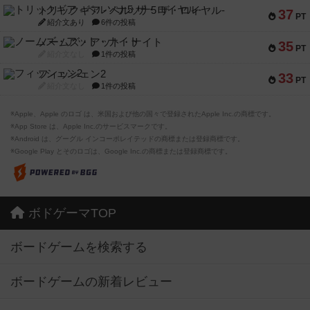
トリックギア - ペルソナ5 ザ・ロイヤル-
37
PT
紹介文あり
6件の投稿
ノームズ・アット・ナイト
35
PT
紹介文なし
1件の投稿
フィッシェン2
33
PT
紹介文なし
1件の投稿
※Apple、Apple のロゴ は、米国および他の国々で登録されたApple Inc.の商標です。
※App Store は、Apple Inc.のサービスマークです。
※Android は、グーグル インコーポレイテッドの商標または登録商標です。
※Google Play とそのロゴは、Google Inc.の商標または登録商標です。
ボドゲーマTOP
ボードゲームを検索する
ボードゲームの新着レビュー