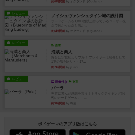
約6時間前
by オグランド（Oguland）
レビュー
ノイシュヴァンシュタイン城の設計図
ボードゲームを1,000個以上持っているユーザー視
点で良かった点と悪か...
約6時間前
by オグランド（Oguland）
レビュー
充実
海賊と商人
舞台は17世紀カリブ海！ プレイヤーは船長として
1隻の船を駆り・・17...
約7時間前
by yuishi
レビュー
画像付き
充実
パーラ
率直に遊んだ感想を言う！トリックテイキング(ﾄﾘ
ﾃ)のカードゲーム。 ...
約9時間前
by 鳴屋
ボドゲーマのアプリ版はこちら